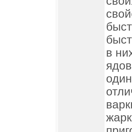
свои
свой
быст
быст
в ни
ядов
один
отли
варк
жарк
приг