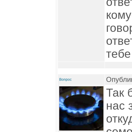
отве
кому
гово
отве
тебе
Опублик
Bonpoc
Так 
нас 
отку
семе