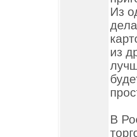
Из о
дела
карт
из д
лучш
буде
прос
В Ро
торг