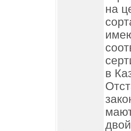
на ц
сорт
име
соот
серт
в Ка
Отст
зако
мают
двой