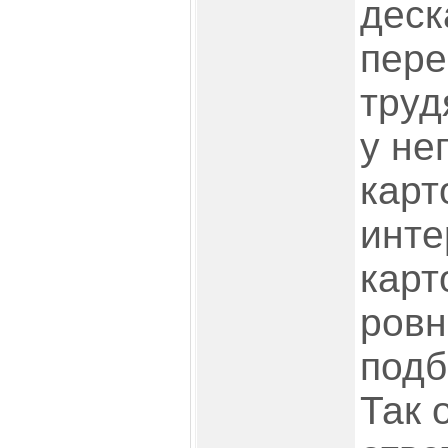
деск
пере
труд
у не
карт
инте
карт
ровн
подб
Так 