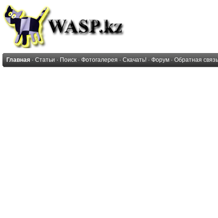
Главная
·
Статьи
·
Поиск
·
Фотогалерея
·
Скачать!
·
Форум
·
Обратная связ