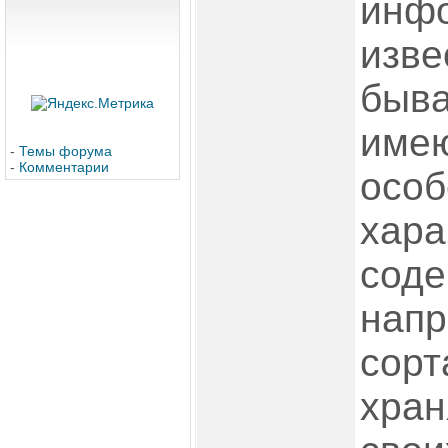
инфо
изве
быва
имею
-
Темы форума
-
Комментарии
осо
хара
соде
напр
сорт
хран