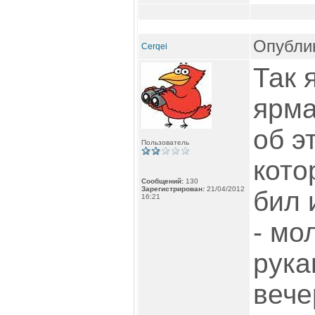
Опублик
Cerqei
Так 
ярма
об э
Пользователь
кото
Сообщений:
130
Зарегистрирован:
21/04/2012
бил 
16:21
- мо
рука
вече