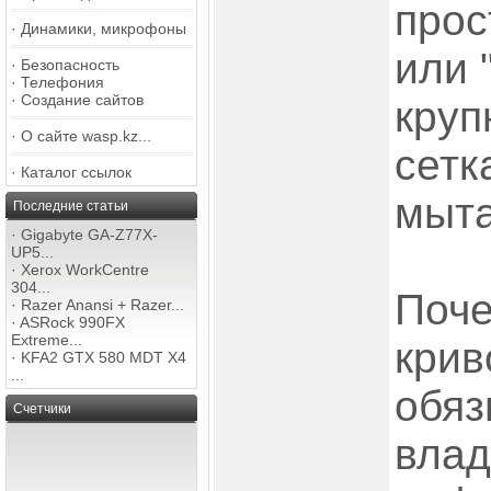
прос
·
Динамики, микрофоны
или 
·
Безопасность
·
Телефония
·
Создание сайтов
круп
·
О сайте wasp.kz...
сетк
·
Каталог ссылок
мыта
Последние статьи
·
Gigabyte GA-Z77X-
UP5...
·
Xerox WorkCentre
304...
Поче
·
Razer Anansi + Razer...
·
ASRock 990FX
Extreme...
крив
·
KFA2 GTX 580 MDT X4
...
обяз
Счетчики
влад