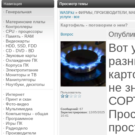
Навигация
Просмотр темы
·
Генеральная
WASP.kz
» ФИРМЫ, ПРОИЗВОДИТЕЛИ, МАГ
услуги - все
·
Материнские платы
Картофель - поговорим о нем?
·
Контроллеры
·
CPU - процессоры
Опублик
Bonpoc
·
Память - RAM
·
Видеокарты
Вот 
·
HDD, SSD, FDD
·
CD - DVD - BD
·
Звуковые карты
разн
·
Охлаждение ПК
·
Корпуса ПК
·
Электропитание
карт
·
Мониторы и ТВ
·
Манипуляторы
не з
·
Ноутбуки, десктопы
Пользователь
·
Интернет
СОРТ
·
Принт и скан
·
Фото-видео
·
Мультимедиа
Сообщений:
67
Прос
Зарегистрирован:
12/05/2025
·
Компьютеры - общая
10:41
·
Программное
·
Игры ПК
прос
·
Радиодело
·
Производители