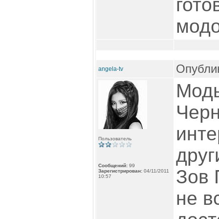
гото
модо
Опублик
angela-tv
Моды
Чер
инте
Пользователь
друг
Сообщений:
99
Зов 
Зарегистрирован:
04/11/2011
10:57
не в