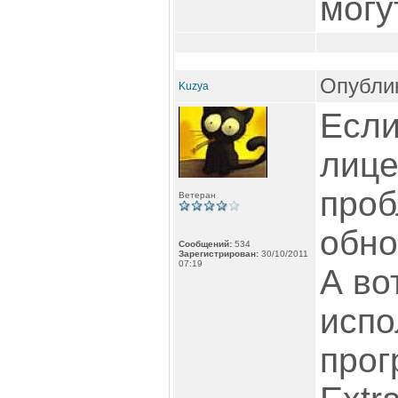
могу
Опублик
Kuzya
Если
лице
проб
Ветеран
обно
Сообщений:
534
Зарегистрирован:
30/10/2011
07:19
А во
испо
прог