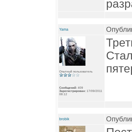
разр
Опублик
Yama
Трет
Стал
пяте
Опытный пользователь
Сообщений:
409
Зарегистрирован:
17/09/2011
08:12
Опублик
brobik