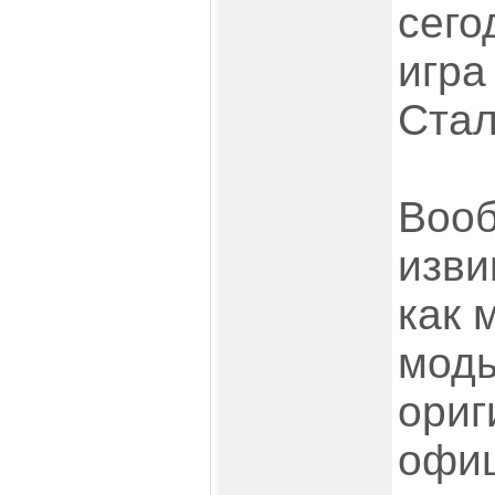
сего
игра
Стал
Вооб
изви
как 
моды
ориг
офиц