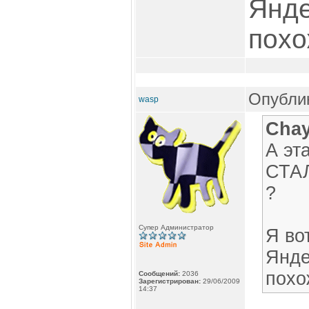
Янде
похо
Опублик
wasp
Chay
А эт
СТАЛ
?
Супер Администратор
Я во
Янде
похо
Сообщений:
2036
Зарегистрирован:
29/06/2009
14:37