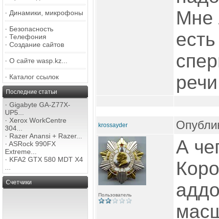
Мне 
·
Динамики, микрофоны
·
Безопасность
есть 
·
Телефония
·
Создание сайтов
спер
·
О сайте wasp.kz...
речи
·
Каталог ссылок
Последние статьи
·
Gigabyte GA-Z77X-
UP5...
·
Xerox WorkCentre
Опублик
krossayder
304...
·
Razer Anansi + Razer...
А че
·
ASRock 990FX
Extreme...
·
KFA2 GTX 580 MDT X4
Коро
...
Счетчики
аддо
Пользователь
масш