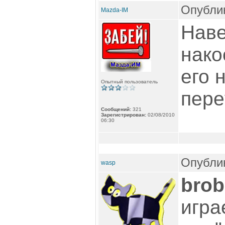
Опублик
Mazda-IM
Наве
нако
его 
Опытный пользователь
пере
Сообщений:
321
Зарегистрирован:
02/08/2010
06:30
Опублик
wasp
brob
игра