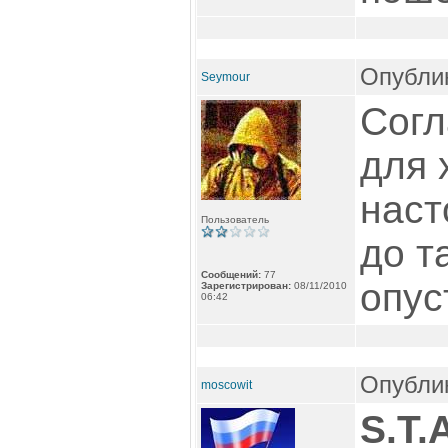
Опублик
Seymour
Согл
для 
наст
Пользователь
до т
Сообщений:
77
опус
Зарегистрирован:
08/11/2010
06:42
Опублик
moscowit
S.T.