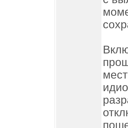
моме
сохр
Вклю
прош
мест
иди
разр
откл
поше