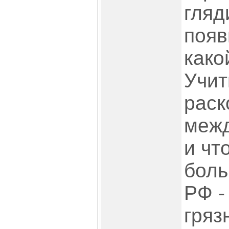
гляд
появ
како
Учит
раск
межд
и чт
боль
РФ -
гряз