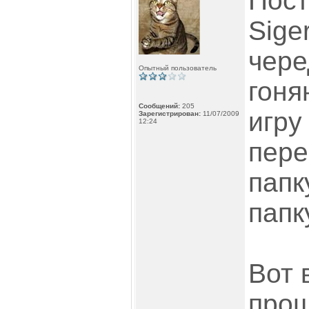
Пост
Sige
чере
Опытный пользователь
гоня
Сообщений:
205
игру
Зарегистрирован:
11/07/2009
12:24
пер
папк
папк
Вот 
прош