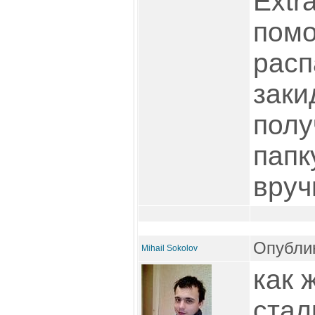
Extra
пом
расп
заки
полу
папк
вруч
Опублик
Mihail Sokolov
как 
стал