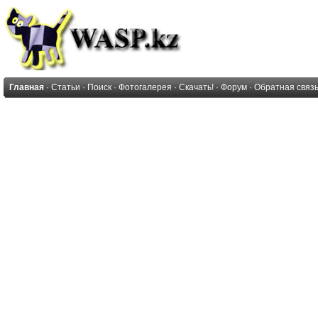
Главная
·
Статьи
·
Поиск
·
Фотогалерея
·
Скачать!
·
Форум
·
Обратная связ