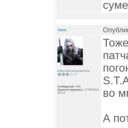
суме
Опублик
Yama
Тоже
патч
пого
Опытный пользователь
S.T.
Сообщений:
409
во м
Зарегистрирован:
17/09/2011
08:12
А по