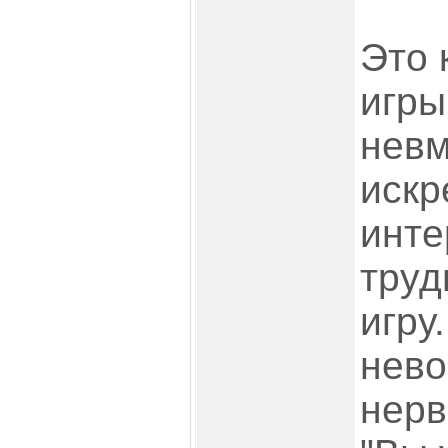
Это 
игры
нев
искр
инте
тру
игру
нево
нерв