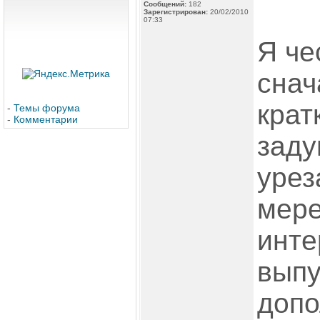
Сообщений:
182
Зарегистрирован:
20/02/2010
07:33
Я че
снач
крат
-
Темы форума
-
Комментарии
заду
урез
мере
инте
выпу
допо