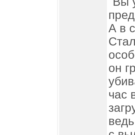
"Вы 
пред
А в 
Стал
особ
он г
убив
час 
загр
ведь
с вы