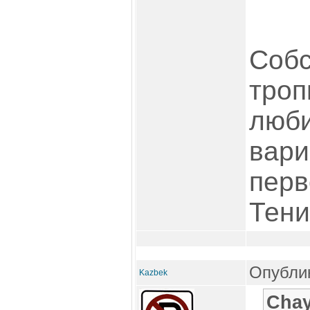
Собс
троп
люби
вари
перв
Тени
Опублик
Kazbek
Chay