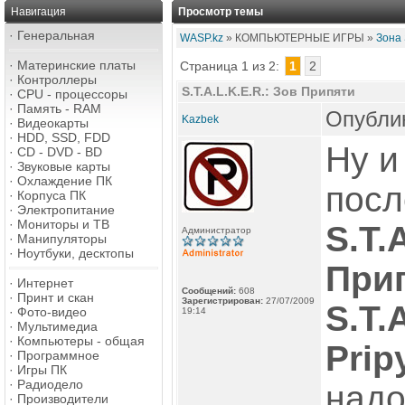
Навигация
Просмотр темы
·
Генеральная
WASP.kz
» КОМПЬЮТЕРНЫЕ ИГРЫ »
Зона S
·
Материнские платы
Страница 1 из 2:
1
2
·
Контроллеры
S.T.A.L.K.E.R.: Зов Припяти
·
CPU - процессоры
·
Память - RAM
Опублик
Kazbek
·
Видеокарты
·
HDD, SSD, FDD
Ну и
·
CD - DVD - BD
·
Звуковые карты
·
Охлаждение ПК
посл
·
Корпуса ПК
·
Электропитание
·
Мониторы и ТВ
S.T.
Администратор
·
Манипуляторы
·
Ноутбуки, десктопы
Прип
·
Интернет
Сообщений:
608
·
Принт и скан
Зарегистрирован:
27/07/2009
S.T.A
·
Фото-видео
19:14
·
Мультимедиа
·
Компьютеры - общая
Prip
·
Программное
·
Игры ПК
·
Радиодело
надо
·
Производители