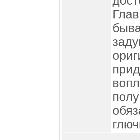
дост
Глав
быва
заду
ориг
прид
вопл
полу
обяз
глюч