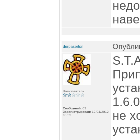
недо
наве
Опублик
derpaserton
S.T.
Прип
уста
Пользователь
1.6.0
Сообщений:
63
не х
Зарегистрирован:
12/04/2012
08:53
уста