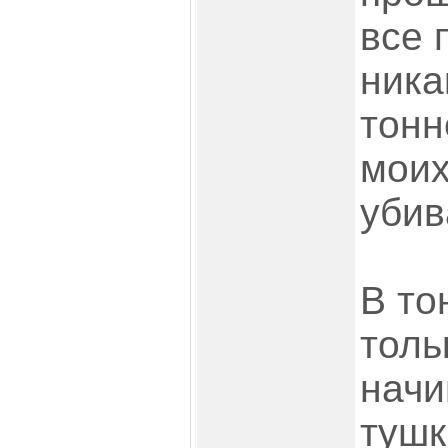
все 
ника
тонн
моих
убив
В то
толь
начи
тушк