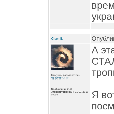
врем
укра
Опублик
Chaynik
А эт
СТА
троп
Опытный пользователь
Сообщений:
293
Я во
Зарегистрирован:
21/01/2010
07:19
посм