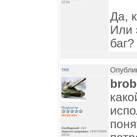
12:24
Да, 
Или 
баг?
Опублик
TRR
brob
како
испо
Модератор
поня
Сообщений:
410
Зарегистрирован:
15/07/2009
18:52