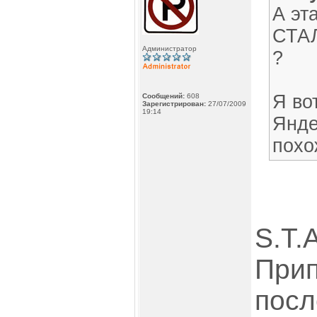
А эт
СТАЛ
Администратор
?
Я во
Сообщений:
608
Зарегистрирован:
27/07/2009
19:14
Янде
похо
S.T.
Прип
посл