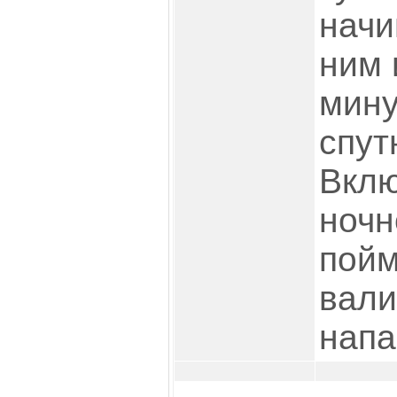
начи
ним 
мину
спут
Вклю
ночн
пойм
вали
напа