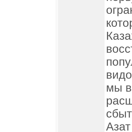
огра
кото
Каза
восс
попу
видо
мы в
расш
сбыт
Азат