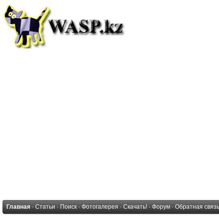
Главная
·
Статьи
·
Поиск
·
Фотогалерея
·
Скачать!
·
Форум
·
Обратная связ