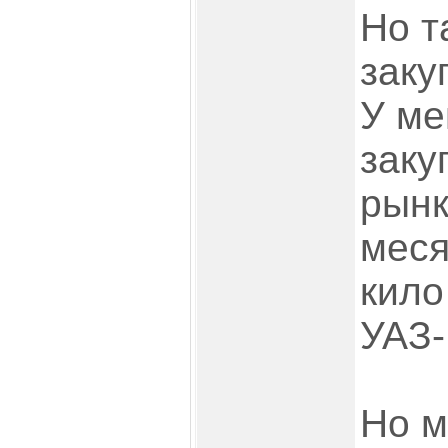
Но т
заку
У ме
заку
рынк
меся
кило
УАЗ-
Но м