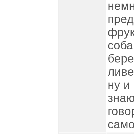
немн
пред
фрук
соба
бере
ливе
ну и
знаю
гово
само