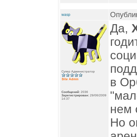
Опублик
wasp
Да,
годи
соци
подд
Супер Администратор
в Ор
"мал
Сообщений:
2036
Зарегистрирован:
29/06/2009
14:37
нем 
Но о
арен