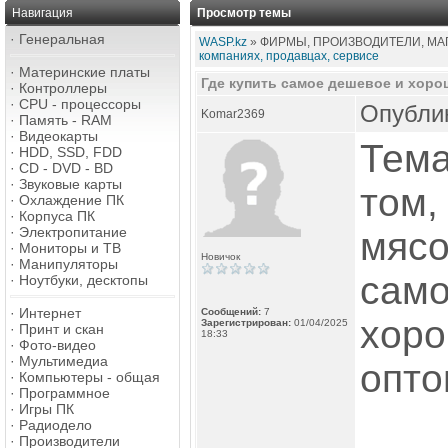
Навигация
Просмотр темы
·
Генеральная
WASP.kz
» ФИРМЫ, ПРОИЗВОДИТЕЛИ, МАГ
компаниях, продавцах, сервисе
·
Материнские платы
Где купить самое дешевое и хор
·
Контроллеры
·
CPU - процессоры
Опублик
Komar2369
·
Память - RAM
·
Видеокарты
Тема
·
HDD, SSD, FDD
·
CD - DVD - BD
·
Звуковые карты
том,
·
Охлаждение ПК
·
Корпуса ПК
·
Электропитание
мясо
·
Мониторы и ТВ
Новичок
·
Манипуляторы
само
·
Ноутбуки, десктопы
·
Интернет
Сообщений:
7
хоро
Зарегистрирован:
01/04/2025
·
Принт и скан
18:33
·
Фото-видео
·
Мультимедиа
опто
·
Компьютеры - общая
·
Программное
·
Игры ПК
·
Радиодело
·
Производители