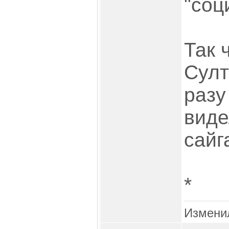
"соц
Так 
Султ
разу
виде
сайг
*
Измени