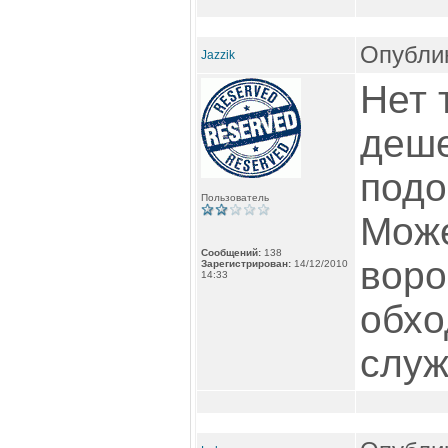
Опублик
Jazzik
Нет 
деше
подо
Пользователь
Може
Сообщений:
138
воро
Зарегистрирован:
14/12/2010
14:33
обхо
служ