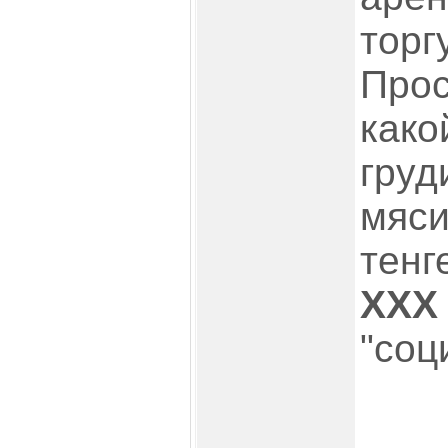
торг
Прос
како
груд
мяси
тенг
ХХХ
"соц