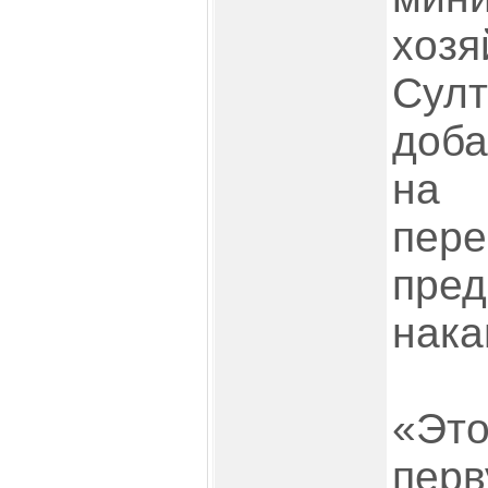
хозя
Султ
доба
на
пер
пред
нака
«Это
перв