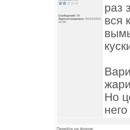
раз 
Сообщений:
69
вся 
Зарегистрирован:
04/12/2022
10:30
вымы
куск
Вари
жари
Но ц
него
Перейти на форум: