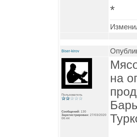
*
Измени
Опублик
Biser-kirov
Мясо
на о
прод
Пользователь
Бары
Сообщений:
130
Турк
Зарегистрирован:
27/03/2020
06:44