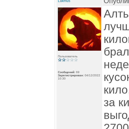
Опублик
Lakmus
Алты
лучш
кило
брал
Пользователь
неде
Сообщений:
69
кусо
Зарегистрирован:
04/12/2022
10:30
кило
за к
выго
2700