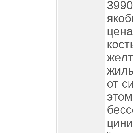
3990
якоб
цена
кост
желт
жилы
от с
этом
бесс
цини