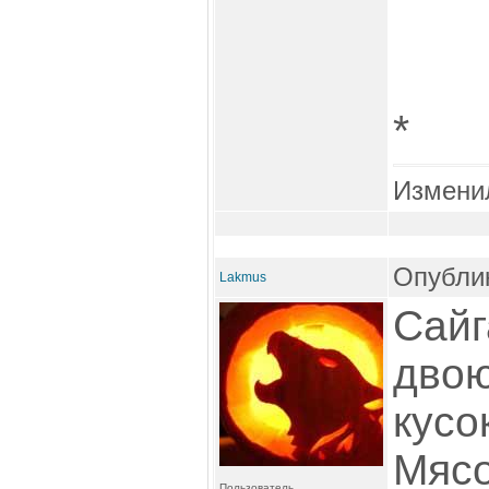
*
Измени
Опублик
Lakmus
Сайг
двою
кусо
Мясо
Пользователь