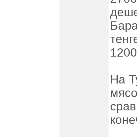
деше
Бара
тенг
1200
На Т
мясо
срав
коне