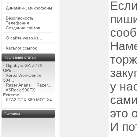
Если
·
Динамики, микрофоны
пиши
·
Безопасность
·
Телефония
·
Создание сайтов
сооб
·
О сайте wasp.kz...
Наме
·
Каталог ссылок
торж
Последние статьи
·
Gigabyte GA-Z77X-
заку
UP5...
·
Xerox WorkCentre
304...
у на
·
Razer Anansi + Razer...
·
ASRock 990FX
Extreme...
сами
·
KFA2 GTX 580 MDT X4
...
это 
Счетчики
И по