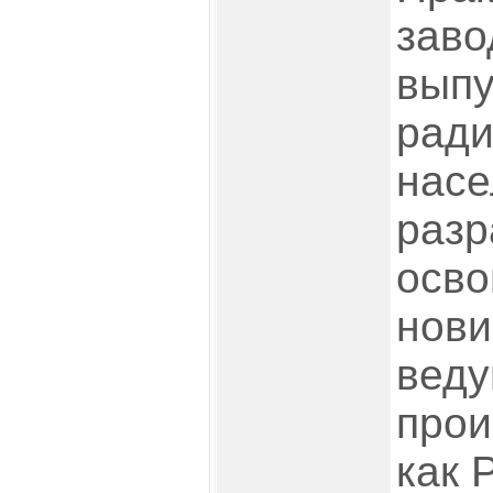
заво
выпу
ради
насе
разр
осво
нови
вед
прои
как 