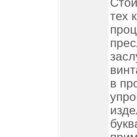
Стои
тех 
проц
прес
засл
винт
в пр
упро
изде
букв