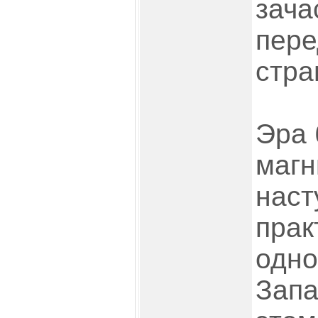
зача
пере
стра
Эра 
магн
наст
прак
одно
Запа