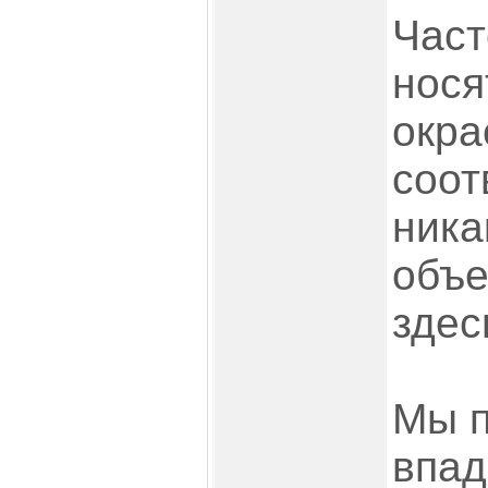
Част
нося
окра
соот
ника
объе
здес
Мы п
впад