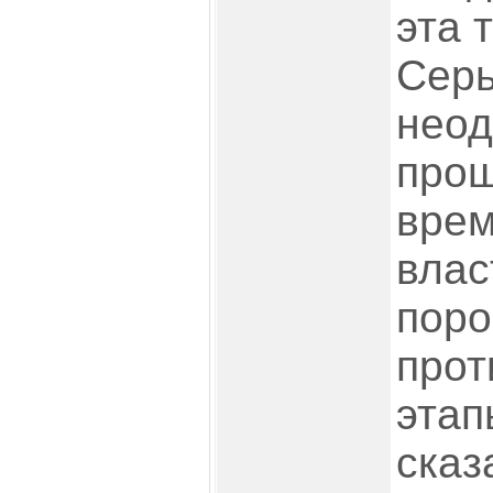
эта 
Серь
неод
про
врем
влас
пор
прот
этап
сказ