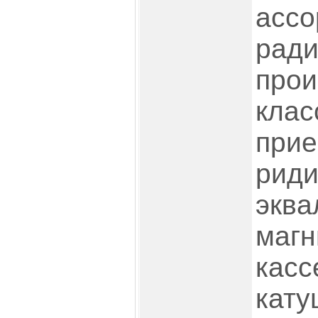
ассо
ради
прои
клас
прие
риди
эква
маг
касс
кату