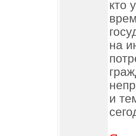
кто 
вре
госу
на и
потр
граж
непр
и те
сего