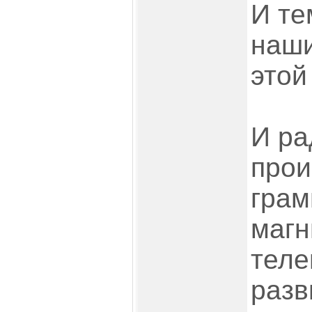
И те
наши
этой
И ра
прои
грам
магн
теле
разв