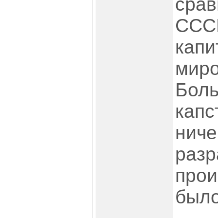
срав
СССР
капи
миро
Боль
капс
ниче
разр
прои
было