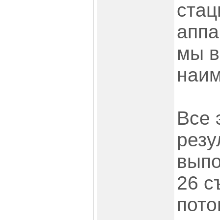
стац
аппа
мы в
наим
Все 
резу
вып
26 с
пото