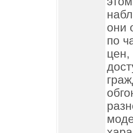
этом
набл
они 
по ч
цен,
дост
граж
обго
разн
моде
хара