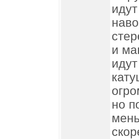
идут
наво
стер
и ма
идут
кату
огро
но п
мень
скор