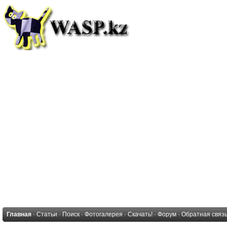
Главная
·
Статьи
·
Поиск
·
Фотогалерея
·
Скачать!
·
Форум
·
Обратная связ