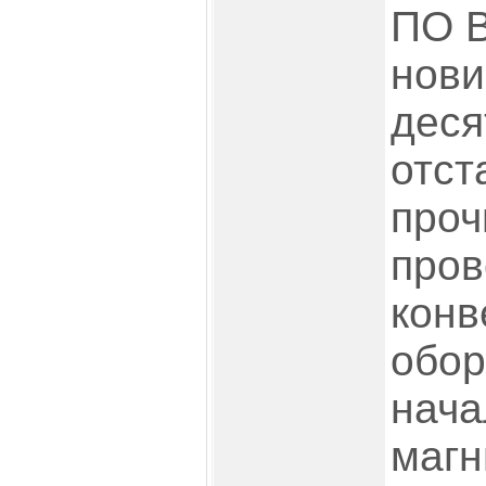
ПО В
нови
деся
отст
проч
пров
конв
обор
нача
магн