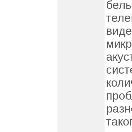
белы
теле
виде
мик
акус
сист
коли
проб
разн
тако