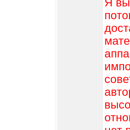
Я вы
пото
дост
мате
аппа
импо
сове
авто
высо
отно