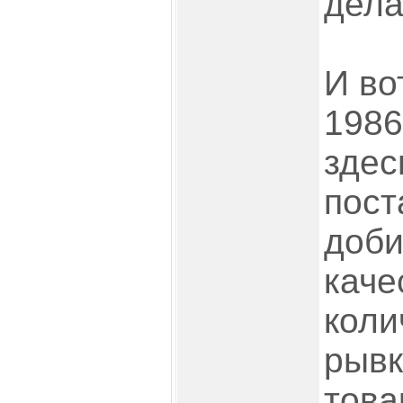
дела.
И во
1986
здес
пост
доби
каче
коли
рывк
това