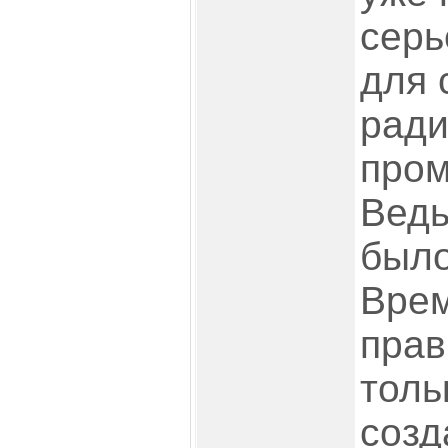
серь
для 
ради
про
Ведь
было
Вре
прав
толь
созд