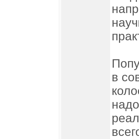
напр
науч
прак
Попу
в со
коло
надо
реал
всег