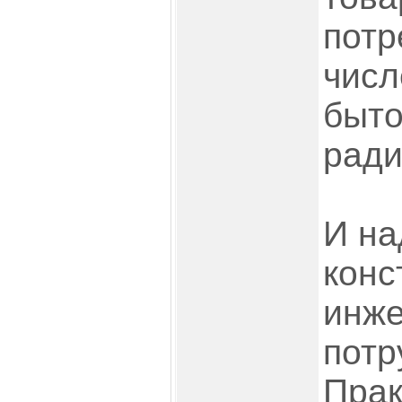
потр
числ
быт
ради
И на
конс
инж
потр
Прак