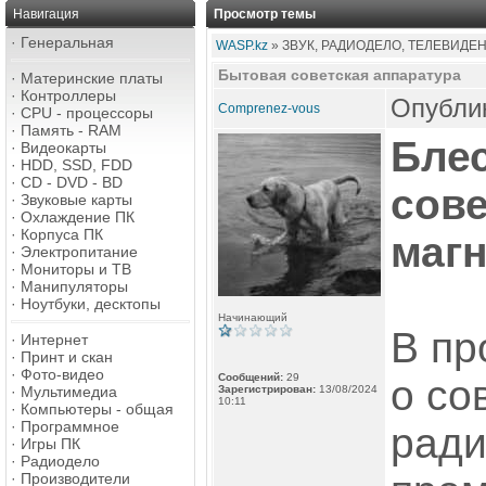
Навигация
Просмотр темы
·
Генеральная
WASP.kz
» ЗВУК, РАДИОДЕЛО, ТЕЛЕВИДЕ
Бытовая советская аппаратура
·
Материнские платы
·
Контроллеры
Опублик
Comprenez-vous
·
CPU - процессоры
·
Память - RAM
Блес
·
Видеокарты
·
HDD, SSD, FDD
·
CD - DVD - BD
сове
·
Звуковые карты
·
Охлаждение ПК
·
Корпуса ПК
магн
·
Электропитание
·
Мониторы и ТВ
·
Манипуляторы
·
Ноутбуки, десктопы
Начинающий
В пр
·
Интернет
·
Принт и скан
·
Фото-видео
Сообщений:
29
о со
·
Мультимедиа
Зарегистрирован:
13/08/2024
10:11
·
Компьютеры - общая
·
Программное
ради
·
Игры ПК
·
Радиодело
·
Производители