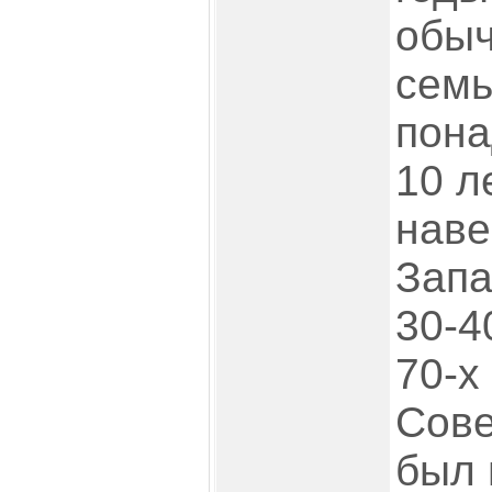
обыч
сем
пона
10 л
наве
Запа
30-4
70-х
Сове
был 