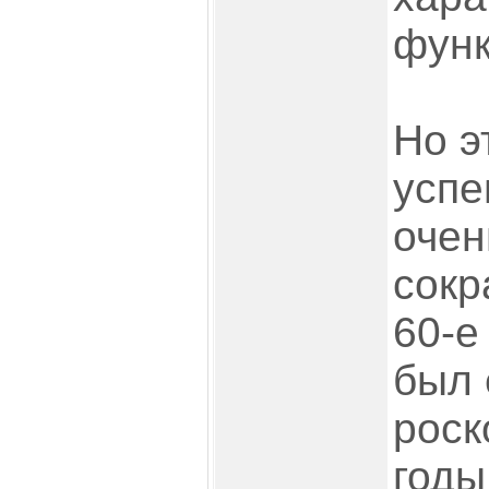
функ
Но э
успе
очен
сокр
60-е
был 
роск
годы