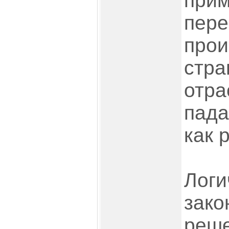
прим
пере
прои
стра
отра
пада
как 
Логи
зако
реше