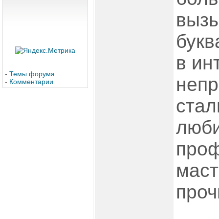
вызы
букв
в ин
-
Темы форума
непр
-
Комментарии
стал
люби
про
маст
проч