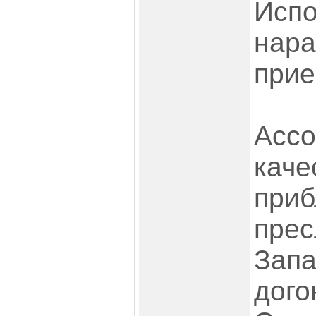
Испо
нара
прие
Ассо
каче
приб
прес
Запа
дого