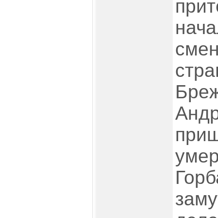
прит
нача
смен
стра
Бреж
Андр
приш
умер
Горб
заму