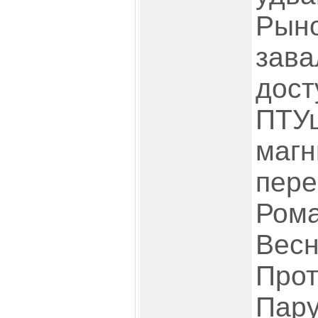
Рыно
зава
дост
ПТУ
магн
пере
Рома
Весн
Прот
Пару