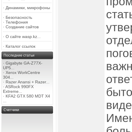
пром
·
Динамики, микрофоны
стат
·
Безопасность
·
Телефония
утве
·
Создание сайтов
отде
·
О сайте wasp.kz...
·
Каталог ссылок
пого
Последние статьи
важн
·
Gigabyte GA-Z77X-
UP5...
·
Xerox WorkCentre
отве
304...
·
Razer Anansi + Razer...
·
ASRock 990FX
быто
Extreme...
·
KFA2 GTX 580 MDT X4
...
виде
Счетчики
Имен
боль