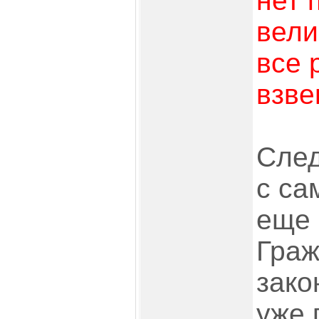
нет 
вели
все 
взве
След
с са
еще 
Граж
зако
уже 