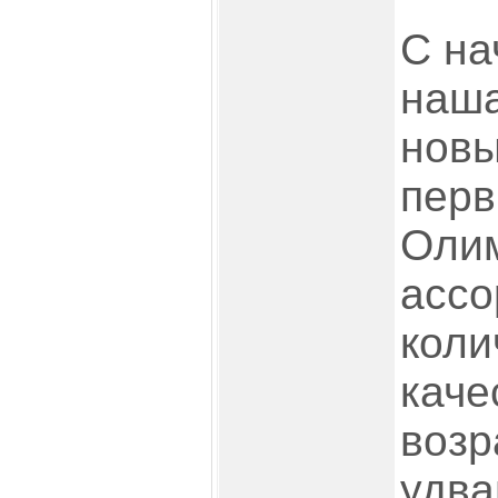
С на
наша
новы
перв
Олим
ассо
коли
каче
возр
удва