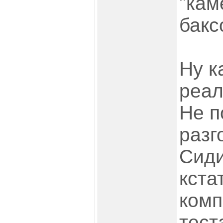
"кам
бакс
Ну к
реал
Не п
разг
Сиди
кста
комп
тест