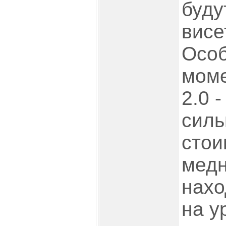
буду
висе
Особ
моме
2.0 
силь
стои
медн
нахо
на у