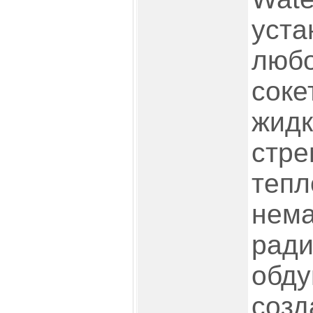
уста
люб
соке
жидк
стре
тепл
нема
ради
обду
соз