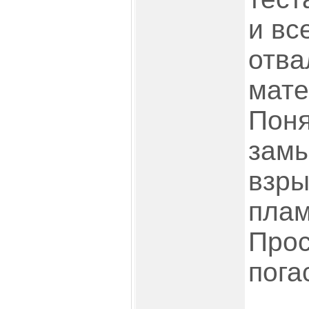
и вс
отва
мате
Поня
замы
взры
плам
Прос
пога