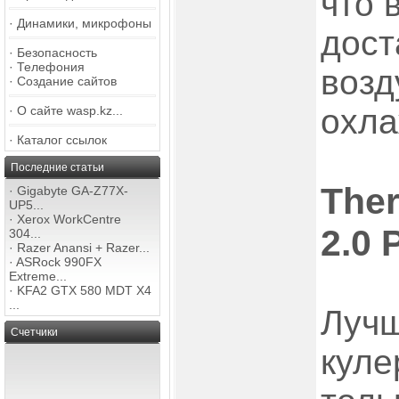
что 
·
Динамики, микрофоны
дост
·
Безопасность
·
Телефония
возд
·
Создание сайтов
охла
·
О сайте wasp.kz...
·
Каталог ссылок
Последние статьи
Ther
·
Gigabyte GA-Z77X-
UP5...
·
Xerox WorkCentre
2.0 
304...
·
Razer Anansi + Razer...
·
ASRock 990FX
Extreme...
·
KFA2 GTX 580 MDT X4
...
Лучш
Счетчики
куле