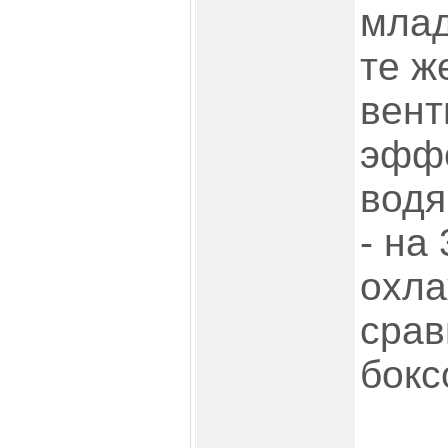
млад
те ж
вент
эффе
водя
- на
охла
срав
бокс