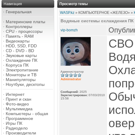
Навигация
Просмотр темы
·
Генеральная
WASP.kz
» КОМПЬЮТЕРНОЕ «ЖЕЛЕЗО» »
Водяные системы охлаждения ПК
·
Материнские платы
·
Контроллеры
Опублик
vip-bomzh
·
CPU - процессоры
·
Память - RAM
СВО
·
Видеокарты
·
HDD, SSD, FDD
·
CD - DVD - BD
Водя
·
Звуковые карты
·
Охлаждение ПК
·
Корпуса ПК
Охла
·
Электропитание
Администратор
·
Мониторы и ТВ
попр
·
Манипуляторы
·
Ноутбуки, десктопы
Сообщений:
2025
Обы
·
Интернет
Зарегистрирован:
07/03/2010
·
Принт и скан
15:58
·
Фото-видео
испо
·
Мультимедиа
·
Компьютеры - общая
·
Программное
овер
·
Игры ПК
·
Радиодело
·
Производители