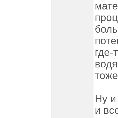
мате
проц
боль
поте
где-
водя
тоже
Ну и
и вс