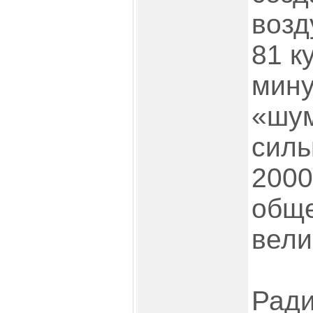
возд
81 к
мину
«шум
силь
2000
обще
вели
Ради