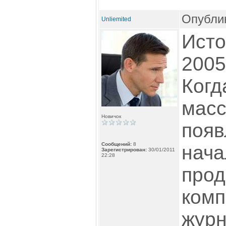
Опублик
Unliemited
Исто
2005
Когд
масс
Новичок
появ
Сообщений:
8
нача
Зарегистрирован:
30/01/2011
22:28
прод
ком
журн