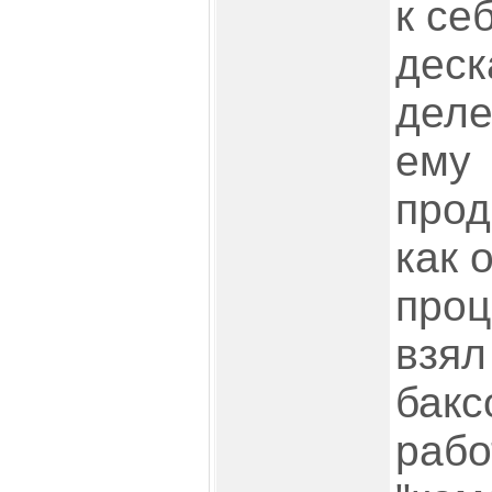
к се
деск
деле
ему
прод
как 
проц
взял
бакс
рабо