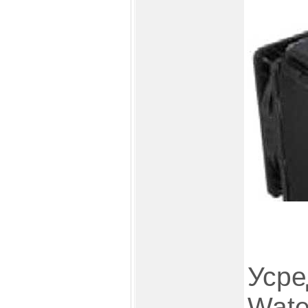
Усре
Wate