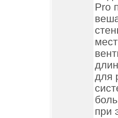
Pro 
веша
стен
мест
вент
длин
для 
сист
боль
при 