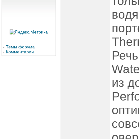
толь
водя
пор
Ther
-
Темы форума
Речь
-
Комментарии
Wate
из д
Perf
опти
совс
овер