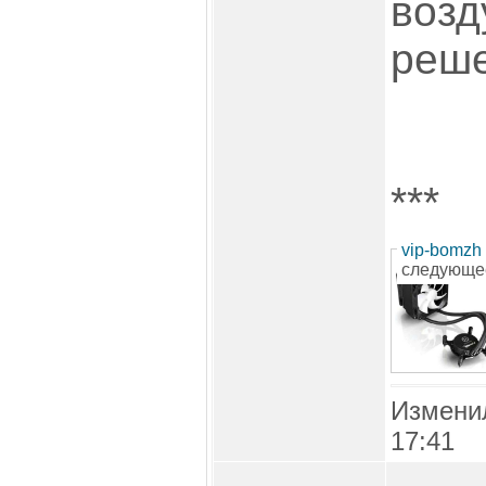
воз
реш
***
vip-bomzh
следующе
Измени
17:41