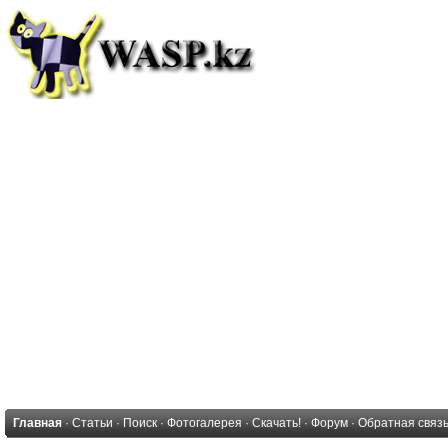
Главная
·
Статьи
·
Поиск
·
Фотогалерея
·
Скачать!
·
Форум
·
Обратная связ