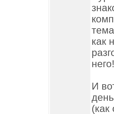
знак
ком
тема
как 
разг
него
И во
день
(как