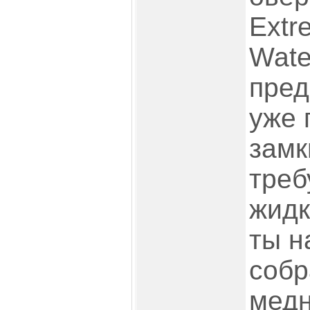
Extr
Wate
пред
уже 
замк
тре
жидк
ты н
собр
медн