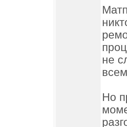
Матп
никт
ремо
проц
не с
всем
Но п
моме
разг