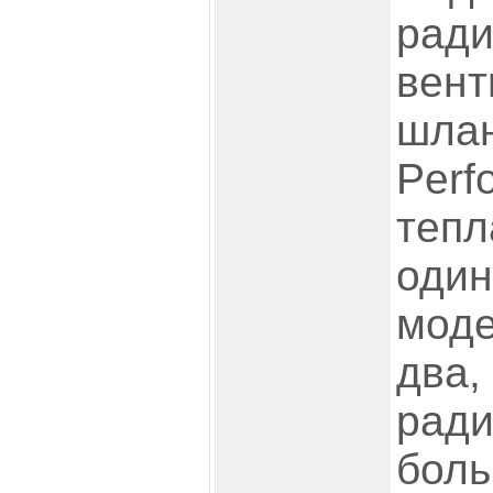
ради
вент
шлан
Perf
тепл
один
моде
два,
ради
боль