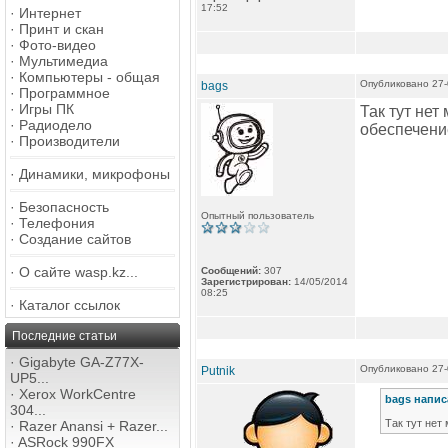
17:52
·
Интернет
·
Принт и скан
·
Фото-видео
·
Мультимедиа
·
Компьютеры - общая
Опубликовано 27-
bags
·
Программное
·
Игры ПК
Так тут нет
·
Радиодело
обеспечение
·
Производители
·
Динамики, микрофоны
·
Безопасность
Опытный пользователь
·
Телефония
·
Создание сайтов
·
О сайте wasp.kz...
Сообщений:
307
Зарегистрирован:
14/05/2014
08:25
·
Каталог ссылок
Последние статьи
·
Gigabyte GA-Z77X-
Опубликовано 27-
Putnik
UP5...
·
Xerox WorkCentre
bags напис
304...
Так тут нет
·
Razer Anansi + Razer...
·
ASRock 990FX