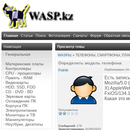
Главная
·
Статьи
·
Поиск
·
Фотогалерея
·
Скачать!
·
Форум
·
Обратная связ
Навигация
Просмотр темы
·
Генеральная
WASP.kz
» ТЕЛЕФОНЫ, СМАРТФОНЫ, ПЛАН
Определить модель телефона
·
Материнские платы
·
Контроллеры
Опубликовано 24-
Putnik
·
CPU - процессоры
Есть запись
·
Память - RAM
·
Видеокарты
Mozilla/5.0
·
HDD, SSD, FDD
X) AppleWeb
·
CD - DVD - BD
FxiOS/134.1
·
Звуковые карты
Какая это 
·
Охлаждение ПК
·
Корпуса ПК
·
Электропитание
Пользователь
·
Мониторы и ТВ
·
Манипуляторы
·
Ноутбуки, десктопы
Сообщений:
178
Зарегистрирован:
01/05/2022