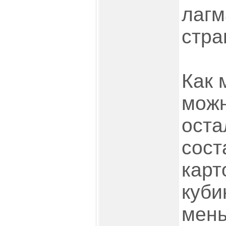
лагм
стра
Как 
можн
оста
сост
карт
куби
мень