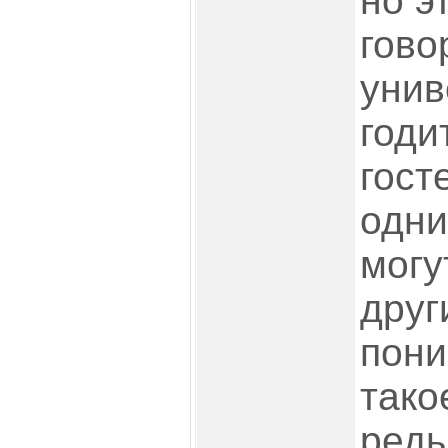
но э
гово
унив
годи
гост
одни
могу
друг
пони
тако
редь