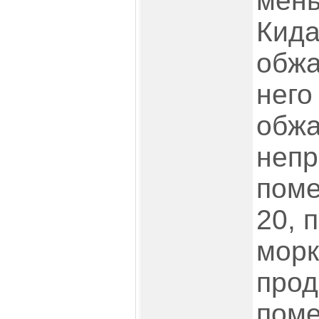
мень
Кида
обжа
него
обжа
неп
поме
20, 
морк
прод
поме