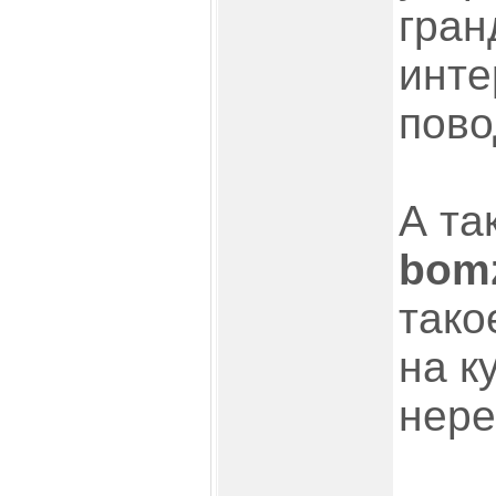
гран
инте
пово
А та
bom
тако
на к
нере