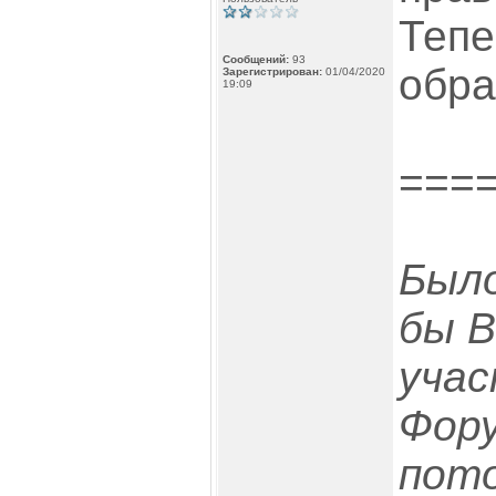
Тепе
Сообщений:
93
обра
Зарегистрирован:
01/04/2020
19:09
===
Было
бы В
учас
Фору
пот