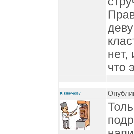
стру
Прав
деву
клас
нет,
что 
Опублик
Kissmy-assy
Толь
подр
напи