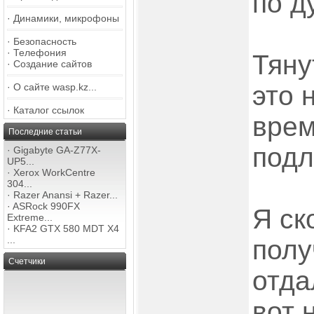
по д
·
Динамики, микрофоны
·
Безопасность
·
Телефония
Тяну
·
Создание сайтов
это 
·
О сайте wasp.kz...
·
Каталог ссылок
врем
Последние статьи
подл
·
Gigabyte GA-Z77X-
UP5...
·
Xerox WorkCentre
304...
·
Razer Anansi + Razer...
·
ASRock 990FX
Я ск
Extreme...
·
KFA2 GTX 580 MDT X4
...
полу
Счетчики
отда
вот 