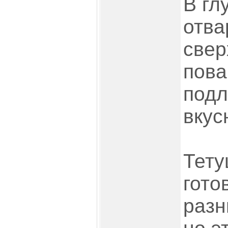
В гл
отва
свер
пова
подл
вкус
Тету
гото
разн