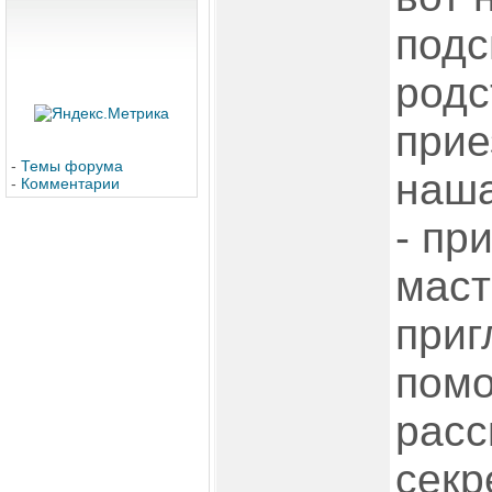
подс
родс
прие
-
Темы форума
наша
-
Комментарии
- пр
маст
приг
помо
расс
секр