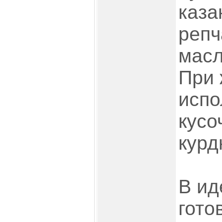
каза
репч
масл
При 
испо
кусо
курд
В ид
гото