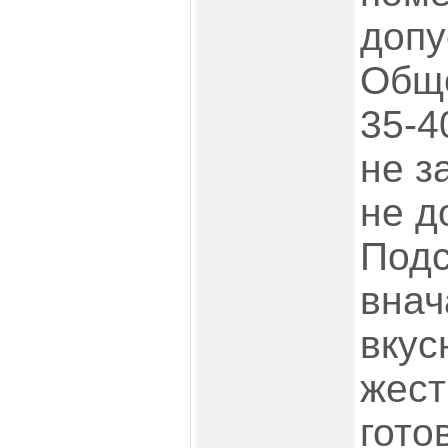
допу
Обще
35-4
не з
не д
Подс
внач
вкус
жест
гото