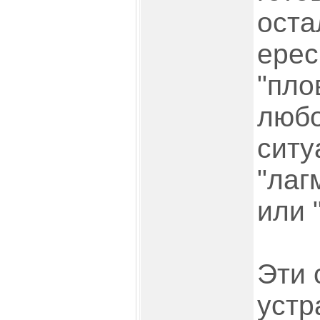
оста
ерес
"пло
любо
ситу
"лаг
или 
Эти 
устр