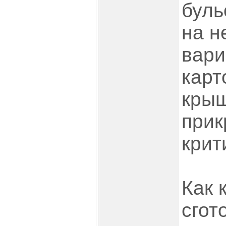
буль
на н
вари
карт
крыш
прик
крит
Как 
сгот