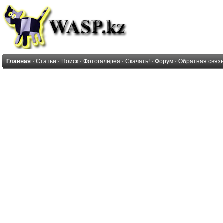
Главная
·
Статьи
·
Поиск
·
Фотогалерея
·
Скачать!
·
Форум
·
Обратная связ