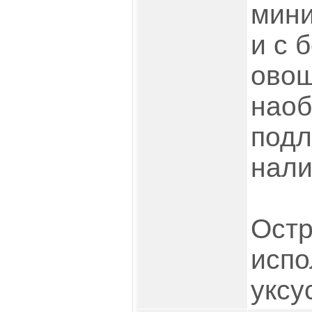
мин
и с 
овощ
наоб
подл
нали
Остр
испо
уксус