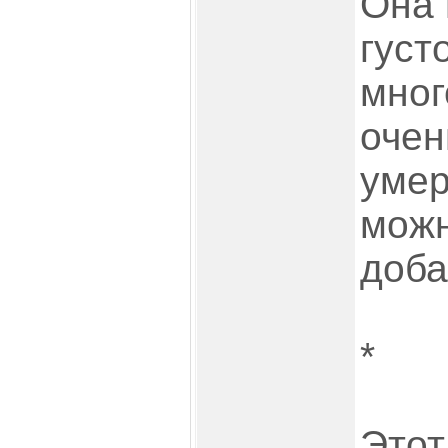
Она 
густ
мног
очен
умер
можн
доба
*
Этот