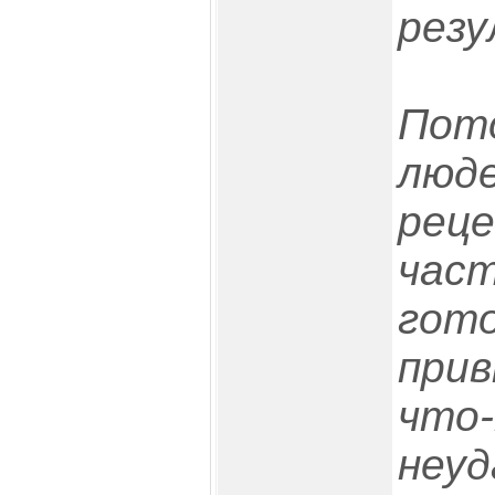
рез
Пото
люде
реце
част
гот
прив
что-
неуд