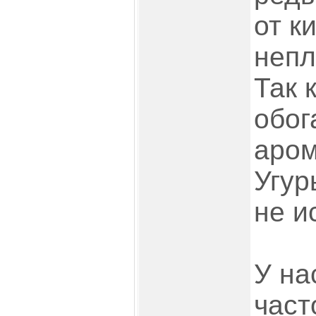
от к
непл
Так 
обог
аром
Угур
не и
У на
част