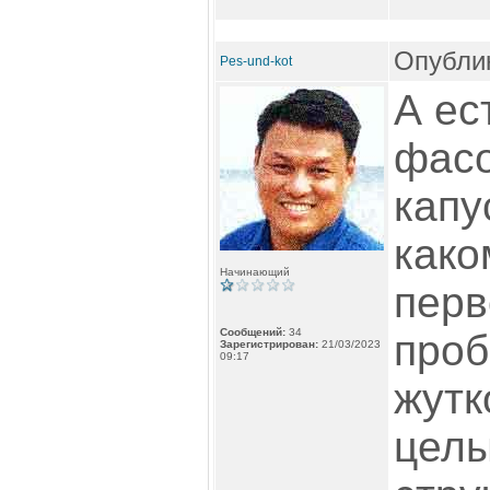
Опублик
Pes-und-kot
А ес
фасо
капу
како
Начинающий
перв
Сообщений:
34
проб
Зарегистрирован:
21/03/2023
09:17
жутк
целы