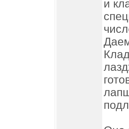
и кл
спец
числ
Даем
Клад
лазд
гото
лапш
подл