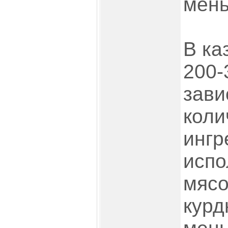
мен
В ка
200-
зави
коли
ингр
испо
мясо
курд