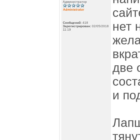
Администратор
сайт
нет 
Сообщений:
418
Зарегистрирован:
02/05/2018
11:19
жела
вкра
две 
сост
и по
Лап
тяну