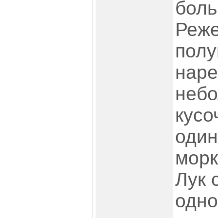
боль
Реже
полу
наре
неб
кусо
один
морк
Лук 
одно