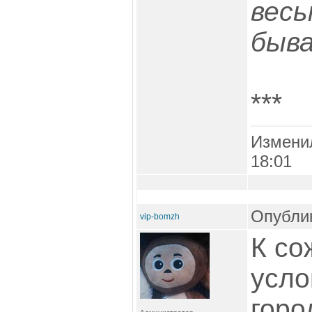
весь
быв
***
Измени
18:01
Опублик
vip-bomzh
К со
усло
горо