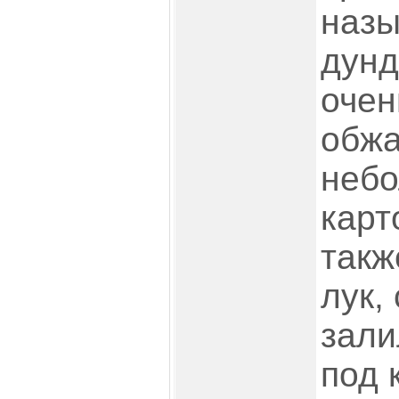
назы
дунд
очен
обжа
небо
карт
такж
лук,
зали
под 