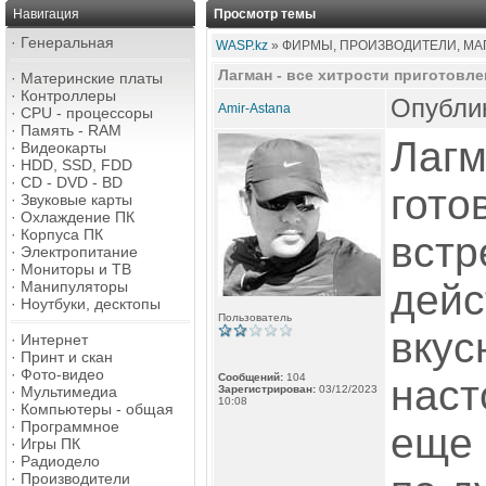
Навигация
Просмотр темы
·
Генеральная
WASP.kz
» ФИРМЫ, ПРОИЗВОДИТЕЛИ, МАГ
Лагман - все хитрости приготовле
·
Материнские платы
·
Контроллеры
Опублик
Amir-Astana
·
CPU - процессоры
·
Память - RAM
Лагм
·
Видеокарты
·
HDD, SSD, FDD
·
CD - DVD - BD
гото
·
Звуковые карты
·
Охлаждение ПК
·
Корпуса ПК
встр
·
Электропитание
·
Мониторы и ТВ
дейс
·
Манипуляторы
·
Ноутбуки, десктопы
Пользователь
вкус
·
Интернет
·
Принт и скан
·
Фото-видео
Сообщений:
104
наст
·
Мультимедиа
Зарегистрирован:
03/12/2023
10:08
·
Компьютеры - общая
·
Программное
еще 
·
Игры ПК
·
Радиодело
·
Производители