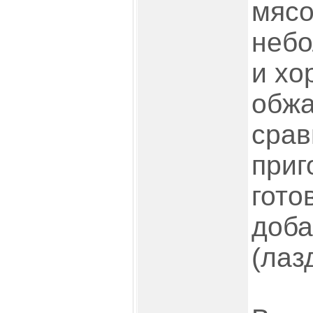
мясо
небо
и хо
обжа
срав
приг
гото
доба
(лаз