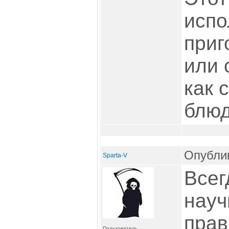
испо
приг
или 
как 
блюд
Опублик
Sparta-V
Всег
науч
прав
Пользователь