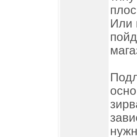
плос
Или 
пойд
мага
Подл
осно
зирв
зави
нужн