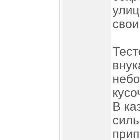
улиц
свои
Тест
внук
неб
кусо
В ка
силь
прип