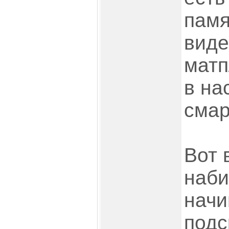
памя
виде
матп
в на
смар
Вот 
наби
начи
подс