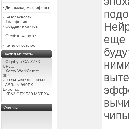
эпох
·
Динамики, микрофоны
подо
·
Безопасность
·
Телефония
Ней
·
Создание сайтов
еще 
·
О сайте wasp.kz...
·
Каталог ссылок
буду
Последние статьи
ними
·
Gigabyte GA-Z77X-
UP5...
·
Xerox WorkCentre
выте
304...
·
Razer Anansi + Razer...
·
ASRock 990FX
эфф
Extreme...
·
KFA2 GTX 580 MDT X4
...
выч
Счетчики
чипы