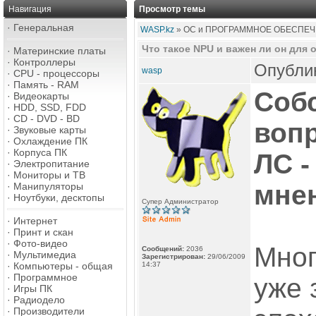
Навигация
Просмотр темы
·
Генеральная
WASP.kz
» ОС и ПРОГРАММНОЕ ОБЕСПЕЧ
Что такое NPU и важен ли он для
·
Материнские платы
·
Контроллеры
Опублик
wasp
·
CPU - процессоры
·
Память - RAM
Собс
·
Видеокарты
·
HDD, SSD, FDD
·
CD - DVD - BD
воп
·
Звуковые карты
·
Охлаждение ПК
·
Корпуса ПК
ЛС -
·
Электропитание
·
Мониторы и ТВ
мне
·
Манипуляторы
·
Ноутбуки, десктопы
Супер Администратор
·
Интернет
·
Принт и скан
·
Фото-видео
Мног
Сообщений:
2036
·
Мультимедиа
Зарегистрирован:
29/06/2009
·
Компьютеры - общая
14:37
·
Программное
уже 
·
Игры ПК
·
Радиодело
·
Производители