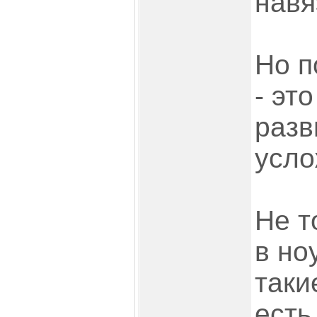
навя
Но п
- эт
разв
усло
Не т
в но
таки
есть