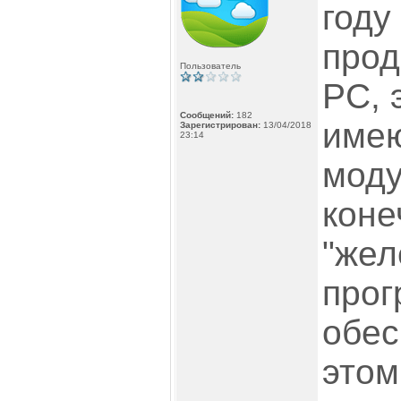
году
прод
Пользователь
PC, 
Сообщений:
182
име
Зарегистрирован:
13/04/2018
23:14
моду
коне
"жел
про
обес
этом