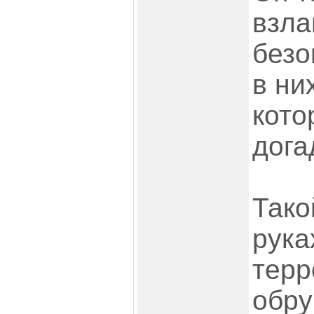
взла
безо
в ни
кото
дога
Тако
рука
терр
обр