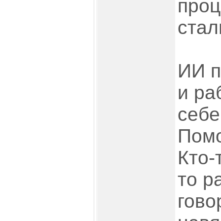
проц
стал
ИИ п
и ра
себе
Помо
Кто-
то р
гово