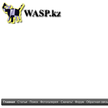
Главная
·
Статьи
·
Поиск
·
Фотогалерея
·
Скачать!
·
Форум
·
Обратная связ