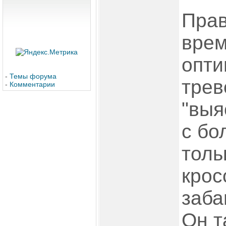
Прав
врем
опти
-
Темы форума
трев
-
Комментарии
"выя
с бо
толь
крос
заба
Он т