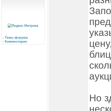
Запо
пред
указ
-
Темы форума
цену
-
Комментарии
блиц
скол
аукц
Но з
неск