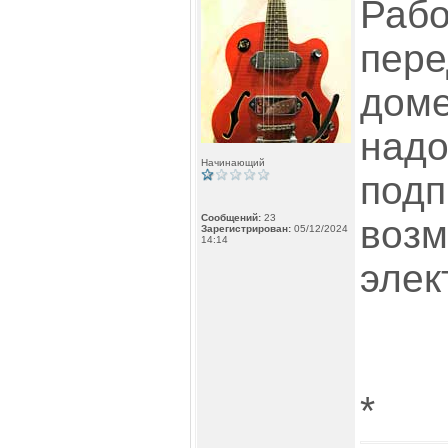
Рабо
пере
доме
надо
Начинающий
подп
Сообщений:
23
возм
Зарегистрирован:
05/12/2024
14:14
элек
*