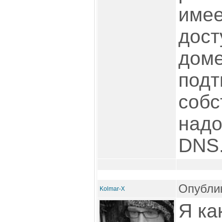
имее
дост
доме
подт
собс
надо
DNS.
Опублик
Kolmar-X
Я ка