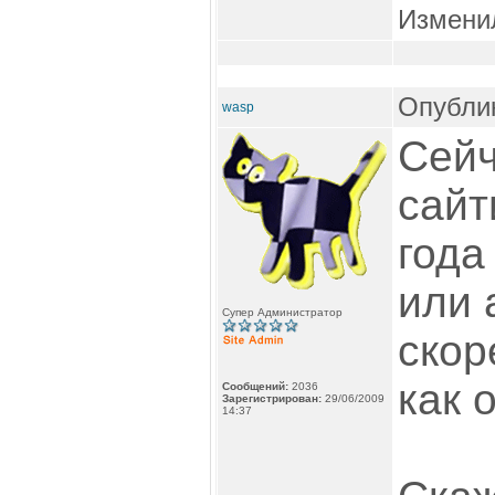
Измени
Опублик
wasp
Сейч
сайт
года
или 
Супер Администратор
скор
как 
Сообщений:
2036
Зарегистрирован:
29/06/2009
14:37