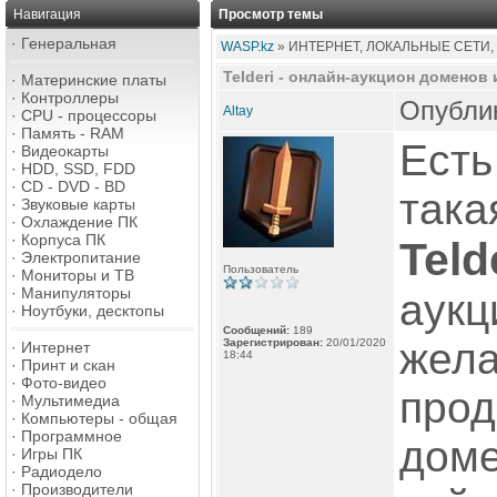
Навигация
Просмотр темы
·
Генеральная
WASP.kz
» ИНТЕРНЕТ, ЛОКАЛЬНЫЕ СЕТИ,
Telderi - онлайн-аукцион доменов 
·
Материнские платы
·
Контроллеры
Опублик
Altay
·
CPU - процессоры
·
Память - RAM
Есть
·
Видеокарты
·
HDD, SSD, FDD
·
CD - DVD - BD
така
·
Звуковые карты
·
Охлаждение ПК
·
Корпуса ПК
Teld
·
Электропитание
Пользователь
·
Мониторы и ТВ
·
Манипуляторы
аукц
·
Ноутбуки, десктопы
Сообщений:
189
жел
Зарегистрирован:
20/01/2020
·
Интернет
18:44
·
Принт и скан
·
Фото-видео
прод
·
Мультимедиа
·
Компьютеры - общая
·
Программное
доме
·
Игры ПК
·
Радиодело
·
Производители