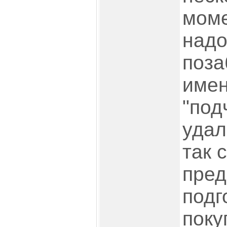
моме
надо
поза
имен
"под
удал
так 
пре
подг
поку