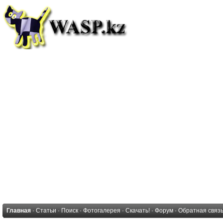
Главная
·
Статьи
·
Поиск
·
Фотогалерея
·
Скачать!
·
Форум
·
Обратная связ