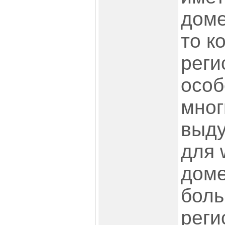
доме
то к
реги
особ
мног
выд
для 
доме
бол
реги