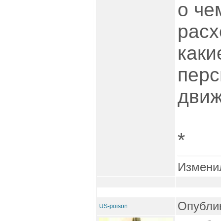
о че
расх
каки
перс
движ
*
Измени
Опублик
US-poison