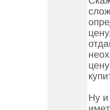
Скаж
слож
опре
цену
отда
неох
цену
купит
Ну и
имет