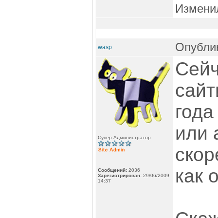
Измени
Опублик
wasp
Сейч
сайт
года
или 
Супер Администратор
скор
как 
Сообщений:
2036
Зарегистрирован:
29/06/2009
14:37