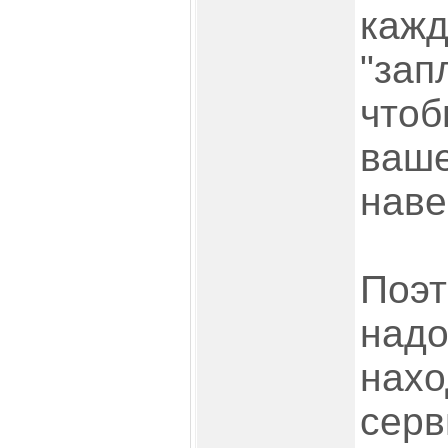
кажд
"зап
чтоб
ваше
навер
Поэт
надо
нахо
серв