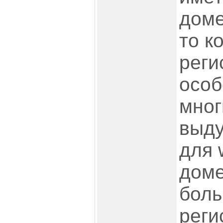
доме
то к
реги
особ
мног
выд
для 
доме
бол
реги