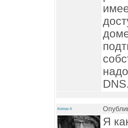
имее
дост
доме
подт
собс
надо
DNS.
Опублик
Kolmar-X
Я ка