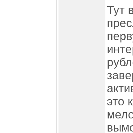
Тут 
прес
перв
инте
рубл
зав
акти
это 
мело
вымо