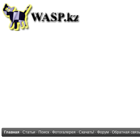
Главная
·
Статьи
·
Поиск
·
Фотогалерея
·
Скачать!
·
Форум
·
Обратная связ