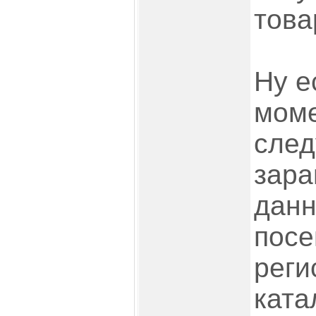
това
Ну е
моме
след
зара
данн
посе
реги
ката