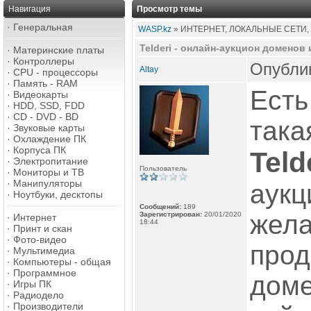
Навигация
Просмотр темы
·
Генеральная
WASP.kz
» ИНТЕРНЕТ, ЛОКАЛЬНЫЕ СЕТИ,
Telderi - онлайн-аукцион доменов 
·
Материнские платы
·
Контроллеры
Опублик
Altay
·
CPU - процессоры
·
Память - RAM
Есть
·
Видеокарты
·
HDD, SSD, FDD
·
CD - DVD - BD
така
·
Звуковые карты
·
Охлаждение ПК
·
Корпуса ПК
Teld
·
Электропитание
Пользователь
·
Мониторы и ТВ
·
Манипуляторы
аукц
·
Ноутбуки, десктопы
Сообщений:
189
жел
Зарегистрирован:
20/01/2020
·
Интернет
18:44
·
Принт и скан
·
Фото-видео
прод
·
Мультимедиа
·
Компьютеры - общая
·
Программное
доме
·
Игры ПК
·
Радиодело
·
Производители