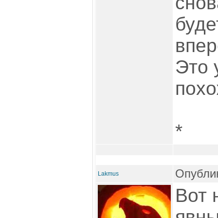
снов
буде
впер
Это 
похо
*
Опублик
Lakmus
Вот 
явны