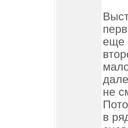
Выст
перв
еще 
втор
мало
дале
не с
Пото
в ря