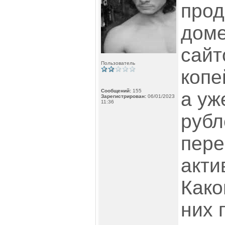
прод
доме
сайт
Пользователь
копе
Сообщений:
155
а уж
Зарегистрирован:
06/01/2023
11:36
рубл
пере
акти
Како
них 