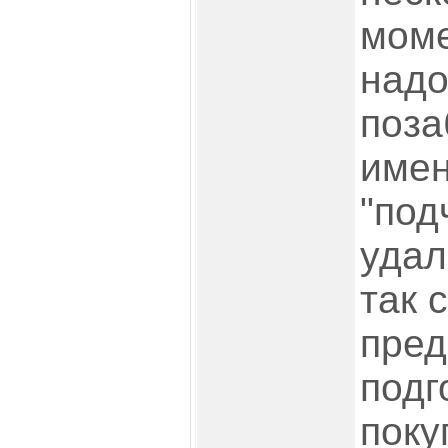
моме
надо
поза
имен
"под
удал
так 
пре
подг
поку