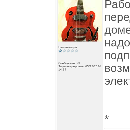
Рабо
пере
доме
надо
Начинающий
подп
Сообщений:
23
возм
Зарегистрирован:
05/12/2024
14:14
элек
*