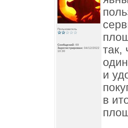
поль
серв
Пользователь
площ
Сообщений:
69
так,
Зарегистрирован:
04/12/2022
10:30
один
и уд
поку
в ит
площ