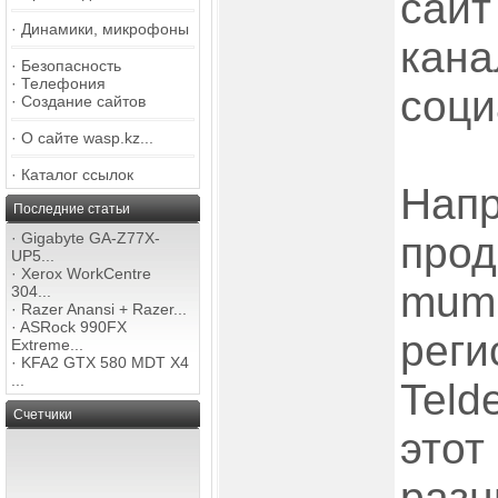
сайт
·
Динамики, микрофоны
кана
·
Безопасность
·
Телефония
соци
·
Создание сайтов
·
О сайте wasp.kz...
·
Каталог ссылок
Напр
Последние статьи
·
Gigabyte GA-Z77X-
прод
UP5...
·
Xerox WorkCentre
mumu
304...
·
Razer Anansi + Razer...
·
ASRock 990FX
реги
Extreme...
·
KFA2 GTX 580 MDT X4
...
Teld
Счетчики
этот
разн