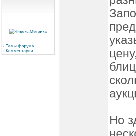
Запо
пред
указ
-
Темы форума
цену
-
Комментарии
блиц
скол
аукц
Но з
неск