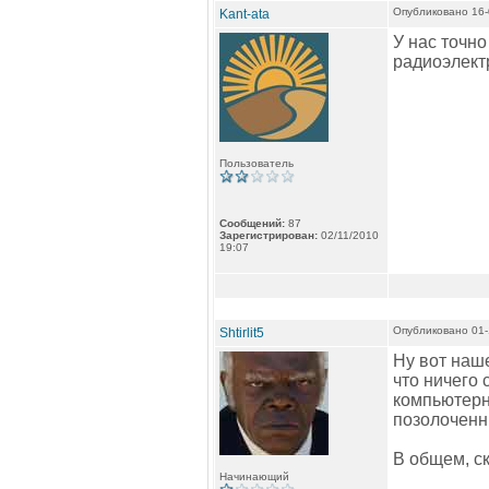
Опубликовано 16-
Kant-ata
У нас точн
радиоэлектр
Пользователь
Сообщений:
87
Зарегистрирован:
02/11/2010
19:07
Опубликовано 01-
Shtirlit5
Ну вот наше
что ничего 
компьютерно
позолоченны
В общем, ск
Начинающий