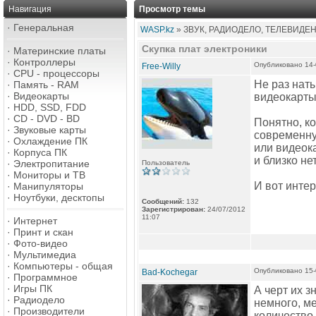
Навигация
Просмотр темы
·
Генеральная
WASP.kz
» ЗВУК, РАДИОДЕЛО, ТЕЛЕВИДЕ
Скупка плат электроники
·
Материнские платы
·
Контроллеры
Опубликовано 14-
Free-Willy
·
CPU - процессоры
Не раз нат
·
Память - RAM
·
Видеокарты
видеокарты,
·
HDD, SSD, FDD
·
CD - DVD - BD
Понятно, ко
·
Звуковые карты
современну
·
Охлаждение ПК
или видеока
·
Корпуса ПК
и близко нет
·
Электропитание
Пользователь
·
Мониторы и ТВ
И вот интер
·
Манипуляторы
·
Ноутбуки, десктопы
Сообщений:
132
Зарегистрирован:
24/07/2012
11:07
·
Интернет
·
Принт и скан
·
Фото-видео
·
Мультимедиа
·
Компьютеры - общая
Опубликовано 15-
Bad-Kochegar
·
Программное
·
Игры ПК
А черт их з
·
Радиодело
немного, ме
·
Производители
количество