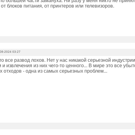
 по большей части замануха. Ни разу у меня никто не принял
 от блоков питания, от принтеров или телевизоров.
08-2024 03:27
о все развод лохов. Нет у нас никакой серьезной индустри
 и извлечения из них чего-то ценного... В мире это все убы
 отходов - одна из самых серьезных проблем...