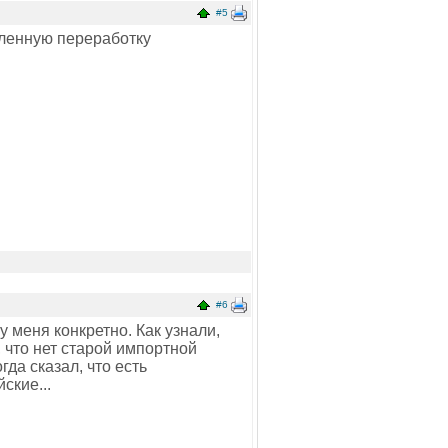
#5
шленную переработку
#6
 меня конкретно. Как узнали,
, что нет старой импортной
да сказал, что есть
ские...