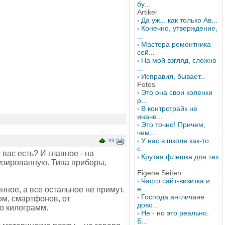
бу...
Artikel
Да уж... как только Ав...
Конечно, утверждение,
...
Мастера ремонтника
сей...
На мой взгляд, сложно
...
Исправил, бывает...
Fotos
Это она свои коленки
р...
В контрстрайк не
иначе...
Это точно! Причем,
чем...
У нас в школе как-то
#3
с...
 вас есть? И главное - на
Крутая флешка для тех
лизированную. Типа приборы,
...
Eigene Seiten
Часто сайт-визитка и
е...
нное, а все остальное не примут.
Господа англичане
ом, смартфонов, от
дово...
ко килограмм.
Не - но это реально.
Б...