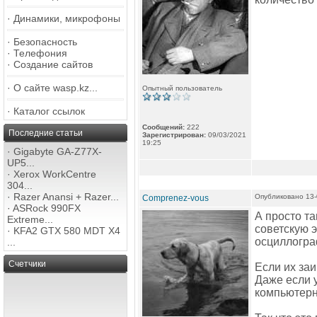
·
Динамики, микрофоны
·
Безопасность
·
Телефония
·
Создание сайтов
·
О сайте wasp.kz...
Опытный пользователь
·
Каталог ссылок
Сообщений:
222
Последние статьи
Зарегистрирован:
09/03/2021
19:25
·
Gigabyte GA-Z77X-
UP5...
·
Xerox WorkCentre
304...
·
Razer Anansi + Razer...
Опубликовано 13-
Comprenez-vous
·
ASRock 990FX
А просто та
Extreme...
советскую 
·
KFA2 GTX 580 MDT X4
осциллогра
...
Счетчики
Если их заи
Даже если 
компьютерны