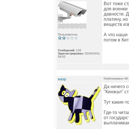
Вот тоже ст
для военки 
давности. Д
платину, но
веществ изв
А что наши
Пользователь
потом в Ки
Сообщений:
126
Зарегистрирован:
20/04/2011
09:02
Опубликовано 08-
wasp
Да ничего с
"Кинжал" с
Тут какие-т
Где-то чит
от государс
выплачиваю