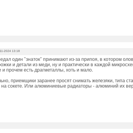
11-2024 13:18
едал один "знаток" принимают из-за припоя, в котором оло
жки и детали из меди, ну и практически в каждой микросхе
 и прочем есть драгметаллы, хоть и мало.
ьно, приемщики заранее просят снимать железяки, типа с
 на сокете. Или алюминиевые радиаторы - алюминий их вер