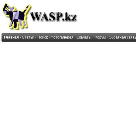
Главная
·
Статьи
·
Поиск
·
Фотогалерея
·
Скачать!
·
Форум
·
Обратная связ