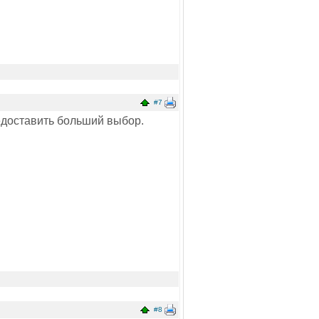
#7
редоставить больший выбор.
#8