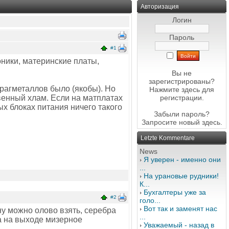
Авторизация
Логин
Пароль
#1
оники, материнские платы,
Вы не
зарегистрированы?
драгметаллов было (якобы). Но
Нажмите здесь
для
венный хлам. Если на матплатах
регистрации.
х блоках питания ничего такого
Забыли пароль?
Запросите новый
здесь
.
Letzte Kommentare
News
Я уверен - именно они
...
На урановые рудники!
К...
Бухгалтеры уже за
#2
голо...
Вот так и заменят нас
 ну можно олово взять, серебра
...
 а на выходе мизерное
Уважаемый - назад в