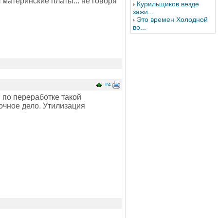
 материнские платы... не говоря
Курильщиков везде
зажи...
Это времен Холодной
во...
#4
и по переработке такой
точное дело. Утилизация