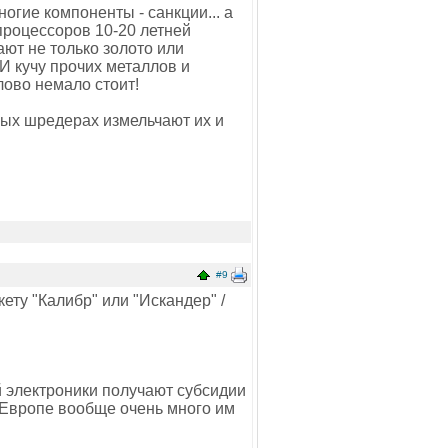
ногие компоненты - санкции... а
 процессоров 10-20 летней
ют не только золото или
 И кучу прочих металлов и
лово немало стоит!
ных шредерах измельчают их и
#9
кету "Калибр" или "Искандер" /
й электроники получают субсидии
 в Европе вообще очень много им