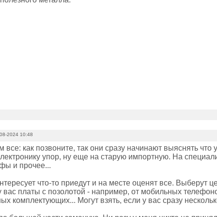
08-2024 10:48
м все: как позвоните, так они сразу начинают выяснять что у
электронику упор, ну еще на старую импортную. На специа
фы и прочее...
нтересует что-то приедут и на месте оценят все. Выберут це
у вас платы с позолотой - например, от мобильных телефон
х комплектующих... Могут взять, если у вас сразу несколь