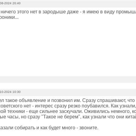
08-2024 20:40
о ничего этого нет в зародыше даже - я имею в виду промы
оники...
10-2024 10:30
л такое объявление и позвонил им. Сразу спрашивают, что у
советского нет - интерес сразу резко поубавился. Как узнали
й техники - еще сильнее заскучали. Оживились немного, ког
е часы, но сразу "Такое не берем", как узнали что они китай
азали собирать и как будет много - звоните.