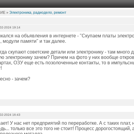
НИЕ »
Электроника, радиодело, ремонт
02-2024 19:14
ыкался на объявления в интернете - "Скупаем платы электр
 модули памяти" и так далее.
гда скупают советские детали или электронику - там много 
ю электронику зачем? Причем на фото у них вообще откро
ртах, ОЗУ еще есть позолоченные контакты, то в импульсны
!
есно - зачем?
02-2024 16:43
нает! У нас нет предприятий по переработке. А с таких плат,
дь... только все это того не стоит! Процесс дорогостоящий,
 полезного металла.