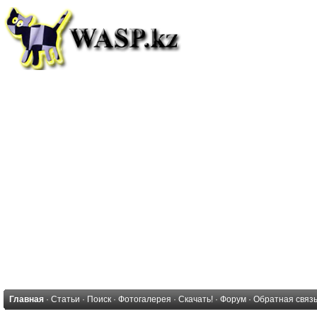
Главная
·
Статьи
·
Поиск
·
Фотогалерея
·
Скачать!
·
Форум
·
Обратная связ