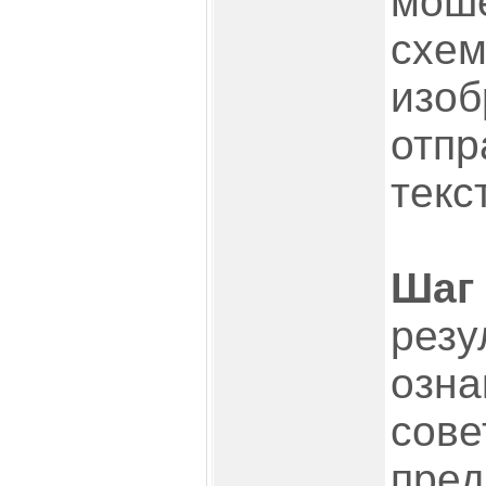
мош
схем
изоб
отпр
текс
Шаг 
резу
озна
сове
пре