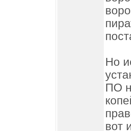
воро
пира
пост
Но и
уста
ПО 
копе
прав
вот 