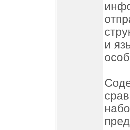
инф
отпр
стру
и яз
особ
Сод
срав
наб
пре