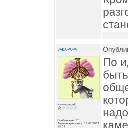
разг
стан
Опублик
BABA-POPA
По и
быть
обще
кото
Начинающий
надо
Сообщений:
37
кам
Зарегистрирован:
13/02/2021
10:03