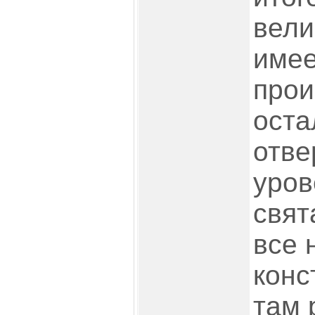
вели
имее
прои
оста
отве
уров
свят
все 
конс
там 