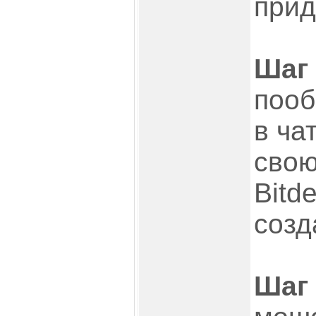
прид
Шаг 
пооб
в ча
свою
Bitd
созд
Шаг 