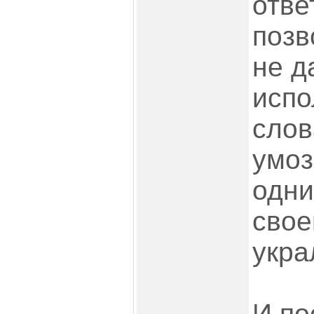
отве
позв
не д
испо
слов
умоз
одни
свое
укра
И по