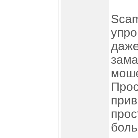
Scam
упро
даж
зама
моше
Прос
при
прос
боль