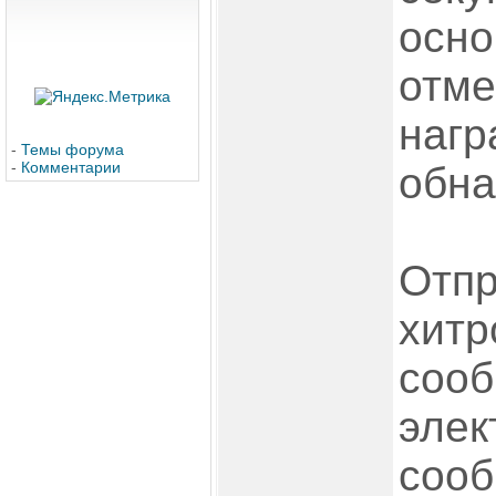
осно
отме
нагр
-
Темы форума
-
Комментарии
обна
Отпр
хитр
сооб
элек
сооб