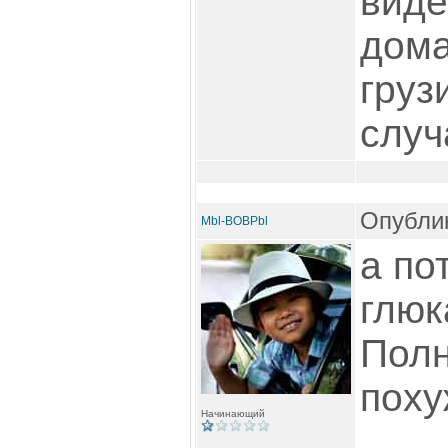
виде
дома
груз
случ
Опублик
Mbl-BOBPbl
а по
глюк
Полн
поху
Начинающий