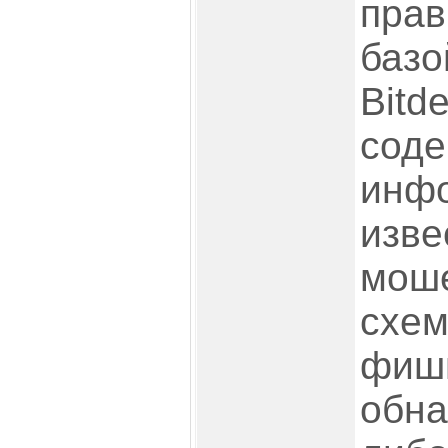
прав
базо
Bitde
сод
инф
изве
мош
схем
фиши
обна