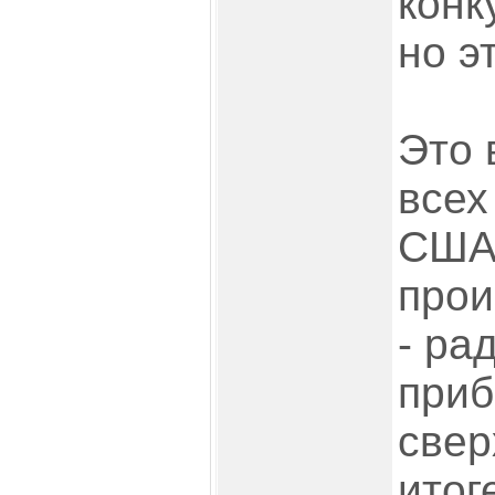
конк
но э
Это 
всех
США
прои
- ра
приб
свер
итог