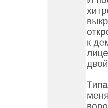
хитр
выкр
откр
к де
лиц
двой
Типа
меня
воро