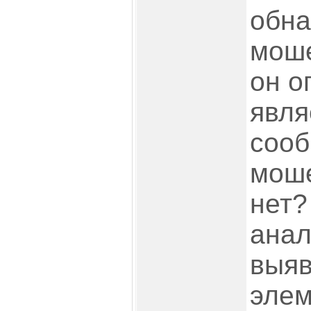
обн
моше
он о
явля
соо
моше
нет?
анал
выяв
элем