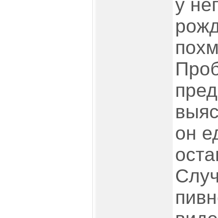
у не
рожд
похм
Проб
пре
выяс
он е
оста
Случ
пивн