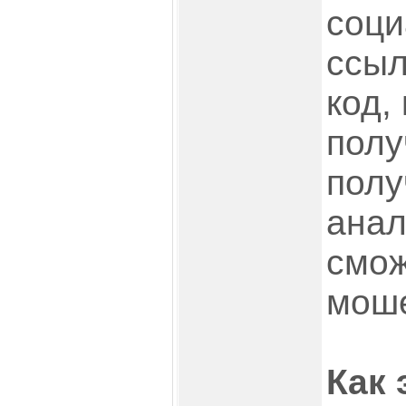
соци
ссыл
код,
полу
полу
анал
смож
моше
Как 