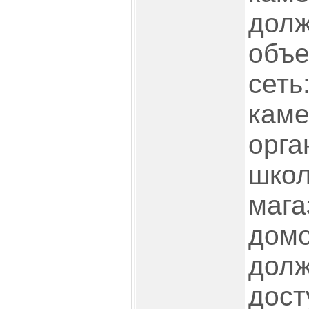
долж
объе
сеть
каме
орга
школ
мага
домо
долж
дост