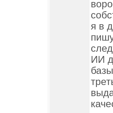
воро
собс
я в 
пишу
след
ИИ д
базы
трет
выда
каче