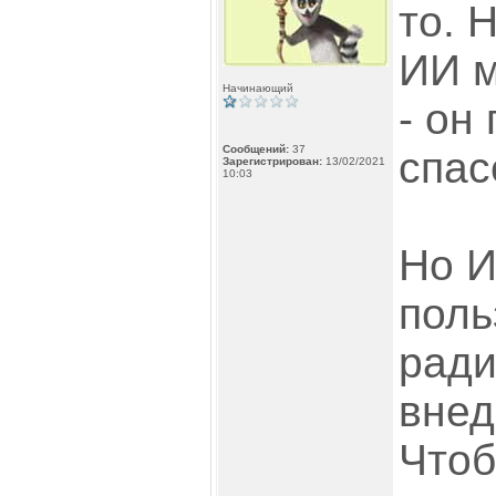
то. 
ИИ м
Начинающий
- он
Сообщений:
37
спас
Зарегистрирован:
13/02/2021
10:03
Но И
поль
ради
внед
Что