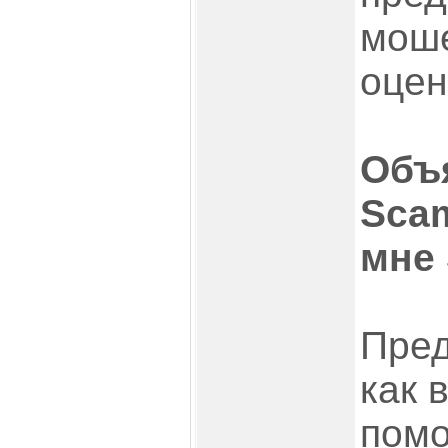
моше
оцен
Объ
Scam
мне 
Пред
как 
помо