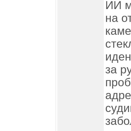
ИИ м
на о
каме
стек
иден
за р
проб
адре
суди
забо