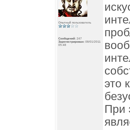
иску
инте
Опытный пользователь
проб
Сообщений:
247
вооб
Зарегистрирован:
08/01/2011
05:48
инте
собс
это 
безу
При 
явля