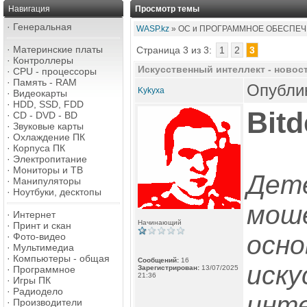
Навигация
Просмотр темы
·
Генеральная
WASP.kz
» ОС и ПРОГРАММНОЕ ОБЕСПЕЧ
·
Материнские платы
Страница 3 из 3:
1
2
3
·
Контроллеры
Искусственный интеллект - новост
·
CPU - процессоры
·
Память - RAM
Опублик
Kykyxa
·
Видеокарты
·
HDD, SSD, FDD
Bit
·
CD - DVD - BD
·
Звуковые карты
·
Охлаждение ПК
·
Корпуса ПК
·
Электропитание
·
Мониторы и ТВ
Дет
·
Манипуляторы
·
Ноутбуки, десктопы
мош
·
Интернет
Начинающий
·
Принт и скан
осно
·
Фото-видео
·
Мультимедиа
·
Компьютеры - общая
Сообщений:
16
иску
·
Программное
Зарегистрирован:
13/07/2025
21:36
·
Игры ПК
·
Радиодело
инте
·
Производители