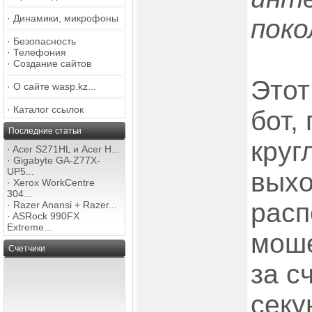
·
Динамики, микрофоны
поко
·
Безопасность
·
Телефония
·
Создание сайтов
Этот
·
О сайте wasp.kz...
·
Каталог ссылок
бот,
Последние статьи
круг
·
Acer S271HL и Acer H...
·
Gigabyte GA-Z77X-
UP5...
выхо
·
Xerox WorkCentre
304...
расп
·
Razer Anansi + Razer...
·
ASRock 990FX
Extreme...
моше
Счетчики
за с
секу