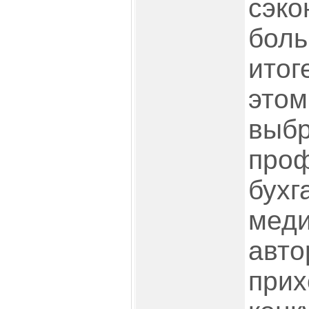
сэко
боль
итог
этом
выбр
проф
бухг
меди
авто
прих