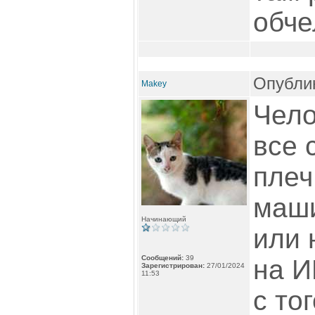
обче
Опублик
Makey
Чело
все 
плеч
маши
Начинающий
или 
Сообщений:
39
на И
Зарегистрирован:
27/01/2024
11:53
с то