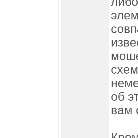
либо
элем
совп
изве
мош
схем
неме
об э
вам 
Кром