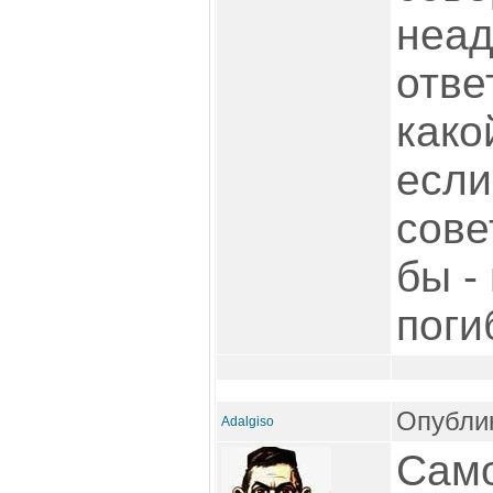
неад
отве
како
если
сове
бы -
поги
Опублик
Adalgiso
Само