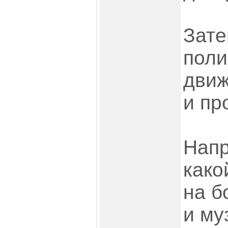
Зате
поли
движ
и пр
Напр
како
на б
и му