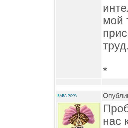
инт
мой 
прис
труд
*
Опублик
BABA-POPA
Проб
нас 