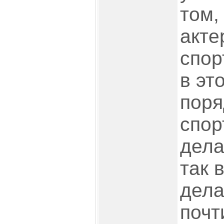
том,
акте
спор
в эт
поря
спор
дела
так 
дела
почт