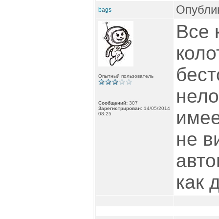
Опублик
bags
Все 
коло
бест
Опытный пользователь
нело
Сообщений:
307
Зарегистрирован:
14/05/2014
имее
08:25
не в
авто
как 