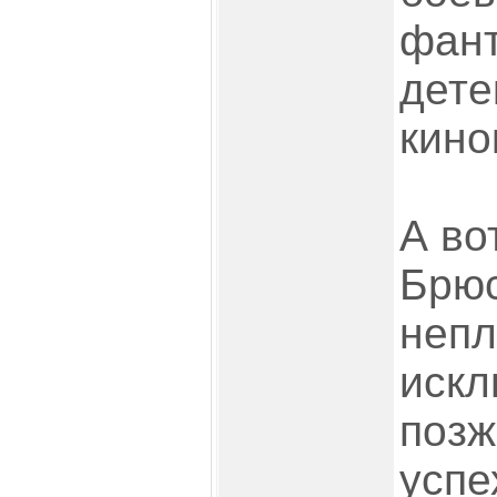
фант
дете
кино
А во
Брю
непл
искл
позж
успе