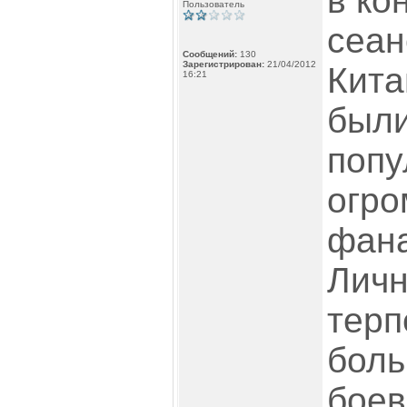
в ко
Пользователь
сеанс
Сообщений:
130
Зарегистрирован:
21/04/2012
Кита
16:21
были
попу
огро
фана
Личн
терп
боль
боев