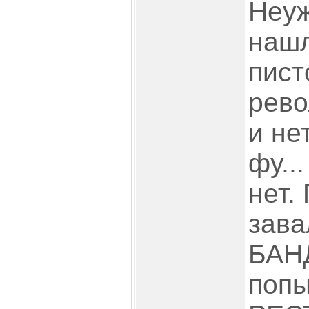
Неуж
нашл
пист
рев
и не
фу..
нет.
зава
БАН
поп