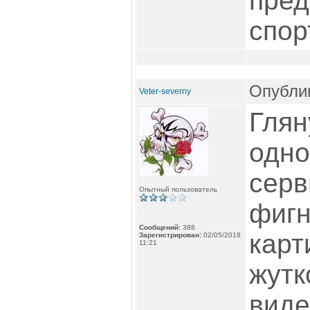
пред
спор
Опублик
Veter-severny
Глян
одно
серв
Опытный пользователь
фигн
Сообщений:
388
карт
Зарегистрирован:
02/05/2018
11:21
жутк
виде