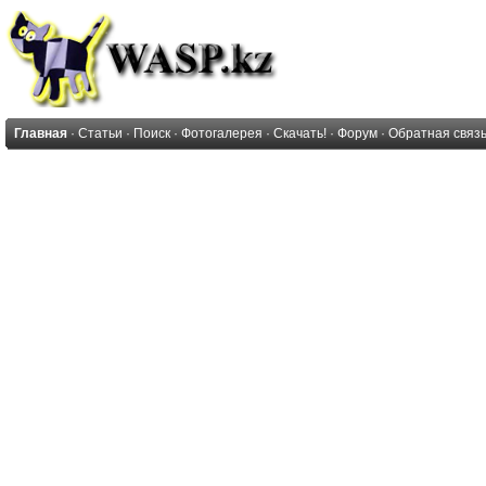
Главная
·
Статьи
·
Поиск
·
Фотогалерея
·
Скачать!
·
Форум
·
Обратная связ