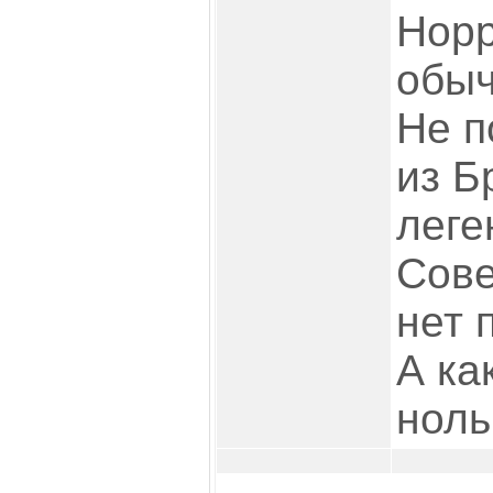
Норр
обыч
Не п
из Б
леге
Сове
нет 
А ка
ноль