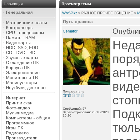
Навигация
Просмотр темы
·
Генеральная
WASP.kz
» РАЗНОЕ ПРОЧЕЕ ОБЩЕНИЕ »
М
Путь дракона
·
Материнские платы
·
Контроллеры
Опублик
Cemafor
·
CPU - процессоры
·
Память - RAM
Неда
·
Видеокарты
·
HDD, SSD, FDD
·
CD - DVD - BD
поря
·
Звуковые карты
·
Охлаждение ПК
·
Корпуса ПК
антр
·
Электропитание
·
Мониторы и ТВ
виде
·
Манипуляторы
·
Ноутбуки, десктопы
Пользователь
стоп
·
Интернет
·
Принт и скан
·
Фото-видео
Сообщений:
57
Под
·
Мультимедиа
Зарегистрирован:
23/10/2023
10:20
·
Компьютеры - общая
·
Программное
тюль
·
Игры ПК
·
Радиодело
·
Производители