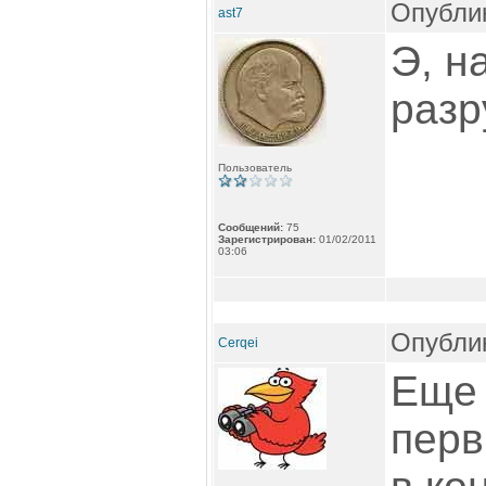
Опублик
ast7
Э, н
разр
Пользователь
Сообщений:
75
Зарегистрирован:
01/02/2011
03:06
Опублик
Cerqei
Еще 
перв