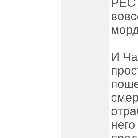
РЕС
вовс
морд
И Ча
прос
поше
смер
отра
него