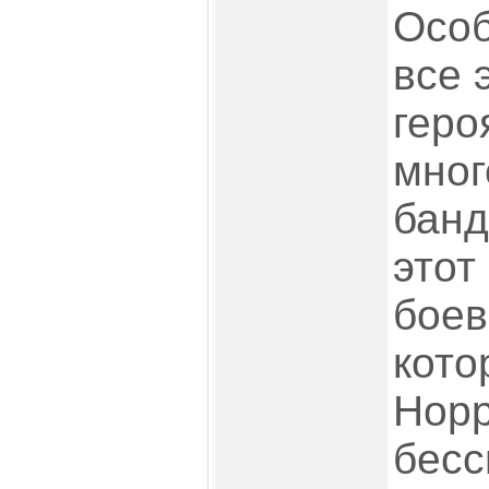
Особ
все 
геро
мно
банд
этот
боев
кото
Норр
бесс