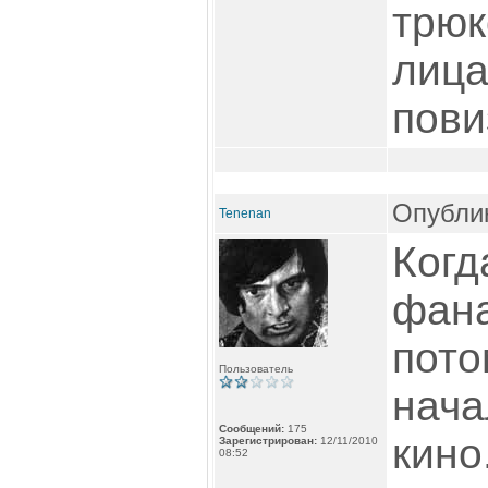
трюк
лица
пови
Опублик
Tenenan
Когд
фана
пото
Пользователь
нача
Сообщений:
175
кино
Зарегистрирован:
12/11/2010
08:52