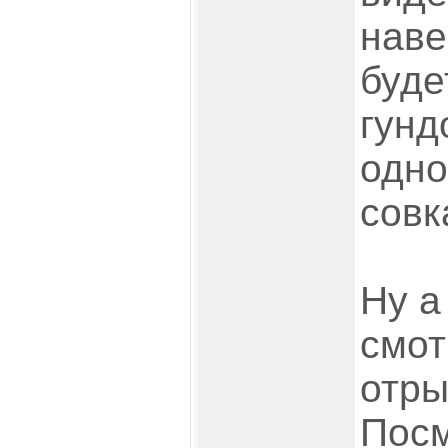
наве
буде
гунд
одно
совк
Ну а
смот
отры
Посм