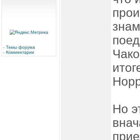
прои
знам
поед
-
Темы форума
Чако
-
Комментарии
итог
Норр
Но э
внач
прие