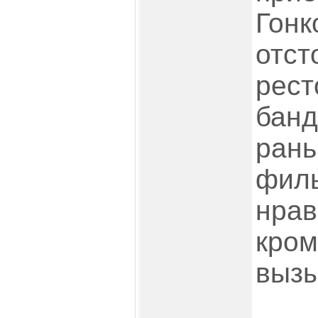
Гонк
отст
рест
банд
рань
филь
нрав
кром
вызы