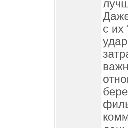
лучш
Даже
с их
удар
затр
важн
отно
бере
филь
комм