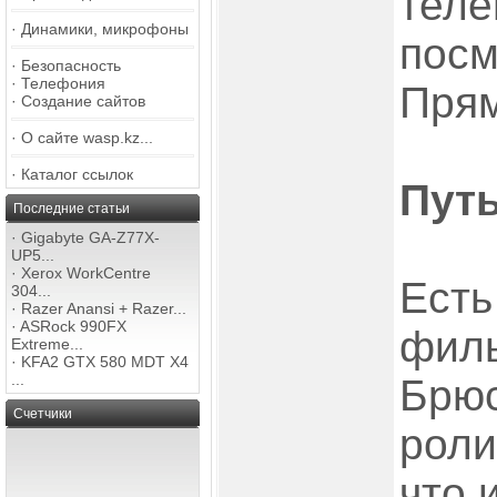
теле
·
Динамики, микрофоны
посм
·
Безопасность
·
Телефония
Прям
·
Создание сайтов
·
О сайте wasp.kz...
·
Каталог ссылок
Путь
Последние статьи
·
Gigabyte GA-Z77X-
UP5...
·
Xerox WorkCentre
Есть
304...
·
Razer Anansi + Razer...
·
ASRock 990FX
филь
Extreme...
·
KFA2 GTX 580 MDT X4
...
Брюс
Счетчики
роли
что 