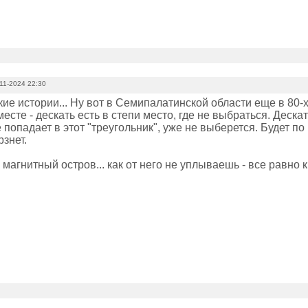
11-2024 22:30
ие истории... Ну вот в Семипалатинской области еще в 80-х
есте - дескать есть в степи место, где не выбраться. Деска
е попадает в этот "треугольник", уже не выберется. Будет по 
знет.
магнитный остров... как от него не уплываешь - все равно 
.