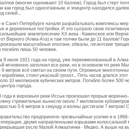
баллов (многие оценивают 10 баллов). Город был стерт почт
ак как город был одноэтажным, и эпицентр находился далек
д селей...
о в Санкт-Петербурге начали разрабатывать комплексы мер 
е и деревянные постройки. И это сыграло свою позитивную
сильнейшее землетрясение ХХ века - Каменское или Вернен
от Верного (Алма-Ата) и там толчки были до 11 баллов! Гор
произошли масштабные оползни, обвалы, гигантские трещин
о погибло лишь 50 человек.
 на 9 июля 1921 года на город, уже переименованный в Ал
ый мгновенно заполнил все реки, но в основном по реке Ма
в 6 метров всё сметал на своем пути. Огромные многотонны
кораблики, стоял ужасный грохот... Пять часов длился этот
коло 10 миллионов кубических метров. Погибло более 500 ч
центра города.
3 года в верховьях реки Иссык произошел прорыв моренно-
олину стремительно вынесло около 7 миллионов кубометров 
оростью 5-6 метров в секунду и волны достигали 7 метров! 
правительство предприняло чрезвычайные усилия и в 1966
 операция, двумя направленными взрывами колоссальной
ерекрывшая русло Малой Алмаатинки - Медео. А выше на в