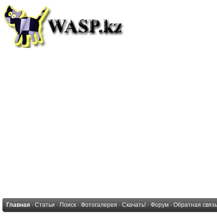
Главная
·
Статьи
·
Поиск
·
Фотогалерея
·
Скачать!
·
Форум
·
Обратная связ