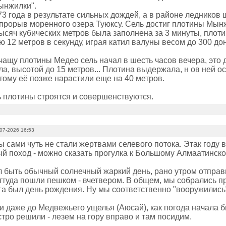
ынжилки".
73 года в результате сильных дождей, а в районе ледников
прорыв моренного озера Туюксу. Сель достиг плотины Мынж
тысяч кубических метров была заполнена за 3 минуты, плот
ю 12 метров в секунду, играя катил валуны весом до 300 донн
ащу плотины Медео сель начал в шесть часов вечера, это д
а, высотой до 15 метров... Плотина выдержала, н ов ней о
тому её позже нарастили еще на 40 метров.
ь плотины строятся и совершенствуются.
07-2026 16:53
 сами чуть не стали жертвами селевого потока. Этак году 
й поход - можно сказать прогулка к Большому Алмаатинско
 быть обычный солнечный жаркий день, рано утром отправи
ттуда пошли пешком - вчетвером. В общем, мы собрались про
га был день рождения. Ну мы соответственно "вооружились"
 даже до Медвежьего ущелья (Аюсай), как погода начала бы
тро решили - лезем на гору вправо и там посидим.