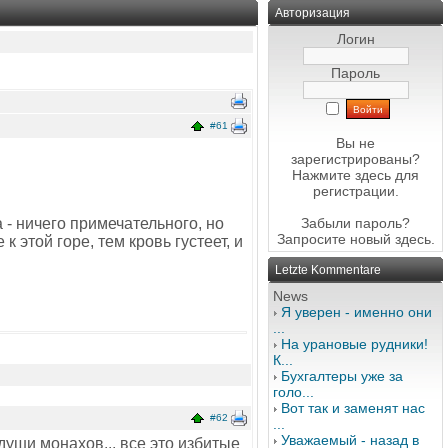
Авторизация
Логин
Пароль
#61
Вы не
зарегистрированы?
Нажмите здесь
для
регистрации.
 - ничего примечательного, но
Забыли пароль?
Запросите новый
здесь
.
 этой горе, тем кровь густеет, и
Letzte Kommentare
News
Я уверен - именно они
...
На урановые рудники!
К...
Бухгалтеры уже за
голо...
Вот так и заменят нас
#62
...
Уважаемый - назад в
души монахов... все это избитые