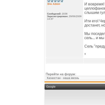
И вовремя!
целлофаново
слышим гул
Сообщений:
2036
Зарегистрирован:
29/06/2009
14:37
Ити его! Че
достанет, н
Мы посидели
сель... и м
Сель "преду
*
Перейти на форум:
Google