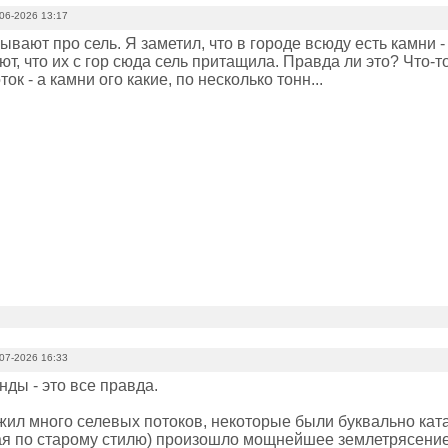
06-2026 13:17
ывают про сель. Я заметил, что в городе всюду есть камни 
т, что их с гор сюда сель притащила. Правда ли это? Что-то
ток - а камни ого какие, по несколько тонн...
07-2026 16:33
нды - это все правда.
жил много селевых потоков, некоторые были буквально ката
ая по старому стилю) произошло мощнейшее землетрясение