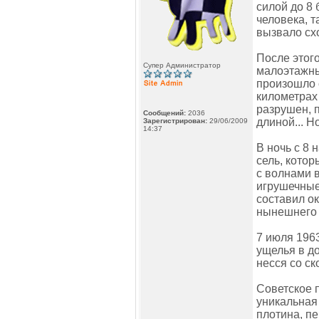
силой до 8 
человека, т
вызвало схо
После этог
Супер Администратор
малоэтажны
произошло 
километрах 
разрушен, 
Сообщений:
2036
длиной... Н
Зарегистрирован:
29/06/2009
14:37
В ночь с 8
сель, котор
с волнами 
игрушечные 
составил о
нынешнего 
7 июля 196
ущелья в д
несся со ск
Советское 
уникальная
плотина, п