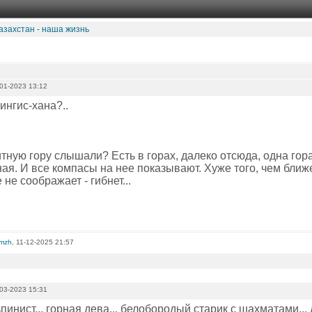
азахстан - наша жизнь
01-2023 13:12
Чингис-хана?..
тную гору слышали? Есть в горах, далеко отсюда, одна гора
ая. И все компасы на нее показывают. Хуже того, чем ближе к
 не соображает - гибнет...
omzh
, 11-12-2025 21:57
03-2023 15:31
инист... горная дева... белобородый старик с шахматами... 