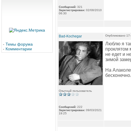
Сообщений:
321
Зарегистрирован:
02/08/2010
06:30
Опубликовано 17-
Bad-Kochegar
Люблю я так
-
Темы форума
-
Комментарии
проклятом м
не едет и н
зимой замер
На Алаколе 
бесконечно
Опытный пользователь
Сообщений:
222
Зарегистрирован:
09/03/2021
19:25