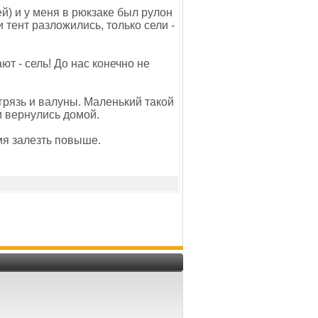
й) и у меня в рюкзаке был рулон
 тент разложились, только сели -
ют - сель! До нас конечно не
. грязь и валуны. Маленький такой
 и вернулись домой.
емя залезть повыше.