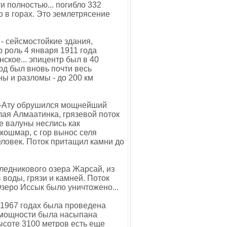
и полностью... погибло 332
о в горах. Это землетрясение
- сейсмостойкие здания,
 роль 4 января 1911 года
ское... эпицентр был в 40
од был вновь почти весь
ы и разломы - до 200 км
ма-Ату обрушился мощнейший
лая Алмаатинка, грязевой поток
е валуны неслись как
 кошмар, с гор вынос селя
еловек. Поток притащил камни до
ледникового озера Жарсай, из
воды, грязи и камней. Поток
Озеро Иссык было уничтожено...
-1967 годах была проведена
 мощности была насыпана
ысоте 3100 метров есть еще