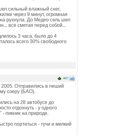
 шел сильный влажный снег,
илки через 9 минут, огромная
ина рухнула. До Медео сель шел
... все сметая перед собой...
лилось 3 часа, было до 4
сталось всего 30% свободного
#67
в 2005. Отправились в пеший
му озеру (БАО).
лись на 28 автобусе до
сто отдохнуть - у одного
 - пикник на природе.
стро портиться - тучи и мелкий