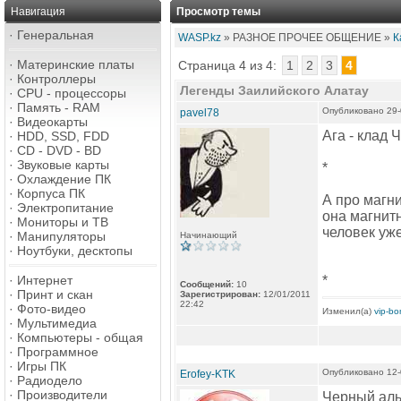
Навигация
Просмотр темы
·
Генеральная
WASP.kz
» РАЗНОЕ ПРОЧЕЕ ОБЩЕНИЕ »
К
·
Материнские платы
Страница 4 из 4:
1
2
3
4
·
Контроллеры
Легенды Заилийского Алатау
·
CPU - процессоры
·
Память - RAM
Опубликовано 29-
pavel78
·
Видеокарты
Ага - клад 
·
HDD, SSD, FDD
·
CD - DVD - BD
·
Звуковые карты
*
·
Охлаждение ПК
·
Корпуса ПК
А про магни
·
Электропитание
она магнитн
·
Мониторы и ТВ
человек уже
·
Манипуляторы
Начинающий
·
Ноутбуки, десктопы
·
Интернет
*
Сообщений:
10
·
Принт и скан
Зарегистрирован:
12/01/2011
22:42
·
Фото-видео
Изменил(а)
vip-b
·
Мультимедиа
·
Компьютеры - общая
·
Программное
·
Игры ПК
Опубликовано 12-
Erofey-KTK
·
Радиодело
·
Производители
Черный альп