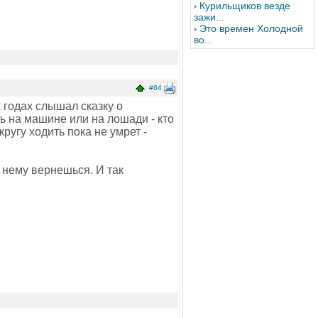
Курильщиков везде
зажи...
Это времен Холодной
во...
#64
 годах слышал сказку о
ть на машине или на лошади - кто
кругу ходить пока не умрет -
к нему вернешься. И так