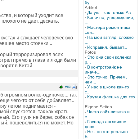
бу...
Artikel
Да уж... как только Ав...
ьства, и который уходит все
Конечно, утверждение,
плохого не дает, дескать.
...
Мастера ремонтника
сей...
На мой взгляд, сложно
 кустах и слушает человеческую
...
тевшее место стоянки...
Исправил, бывает...
Fotos
торый терроризировал всех
Это она свои коленки
мотрел прямо в глаза и люди были
р...
ворят в Китай.
В контрстрайк не
иначе...
Это точно! Причем,
чем...
У нас в школе как-то
#63
с...
б огромном волке-одиночке... так
Крутая флешка для тех
еще чего-то от себя добавляет...
...
ляу летом поднимается -
Eigene Seiten
мой спускается, так как жрать
Часто сайт-визитка и
е...
ный. Его пуля не берет, собак он
Господа англичане
ный, пошевелиться не может. Но
дово...
Не - но это реально.
Б...