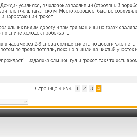
 Дождик усилился, я человек запасливый (стреляный воробе
й пленки, шпагат, скотч. Место хорошее, быстро соорудили
 и нарастающий грохот.
рез ельник видим дорогу и там три машины на газах свалива
о по спине холодок пробежал...
 и часа через 2-3 снова солнце сияет... но дороги уже нет..
ы потом по тропе петляли, пока не вышли на чистый участок
преждает" - издалека слышен гул и грохот, так что есть вр
Страница 4 из 4:
1
2
3
4