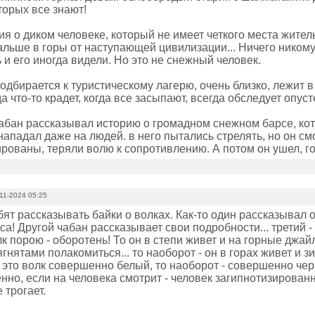
оторых все знают!
ия о диком человеке, который не имеет четкого места жител
льше в горы от наступающей цивилизации... Ничего никому 
 и его иногда видели. Но это не снежный человек.
одбирается к туристическому лагерю, очень близко, лежит в
гда что-то крадет, когда все засыпают, всегда обследует опус
абан рассказывал историю о громадном снежном барсе, ко
нападал даже на людей. в него пытались стрелять, но он с
рованы, теряли волю к сопротивлению. А потом он ушел, го
11-2024 05:25
т рассказывать байки о волках. Как-то один рассказывал о
са! Другой чабан рассказывает свои подробности... третий - 
к порою - оборотень! То он в степи живет и на горные джай
нятами полакомиться... то наоборот - он в горах живет и зи
то это волк совершенно белый, то наоборот - совершенно чер
нно, если на человека смотрит - человек загипнотизирован
 трогает.