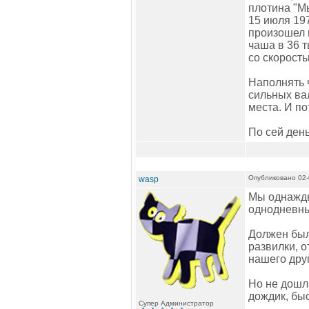
плотина "М
15 июля 19
произошел 
чаша в 36 
со скорость
Наполнять ч
сильных вал
места. И по
По сей ден
Опубликовано 02-
wasp
Мы однажды
однодневны
Должен был
развилки, о
нашего дру
Но не дошли
дождик, быс
Супер Администратор