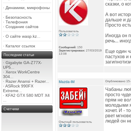
сказки, о к
·
Динамики, микрофоны
А вот истор
·
Безопасность
дальше и да
·
Телефония
Просто есть
·
Создание сайтов
Пользователь
Иногда он п
·
О сайте wasp.kz...
речь... ино
·
Каталог ссылок
Сообщений:
150
Зарегистрирован:
27/03/2019
Еще один ч
13:08
Последние статьи
пастухов и 
загипнотизи
·
Gigabyte GA-Z77X-
UP5...
·
Xerox WorkCentre
304...
·
Razer Anansi + Razer...
Опубликовано 15-
Mazda-IM
·
ASRock 990FX
Чабаны любя
Extreme...
просто чуде
·
KFA2 GTX 580 MDT X4
прям не вол
...
молодыми яг
Счетчики
хочет. И - 
рвет мгнове
людей он не
Опытный пользователь