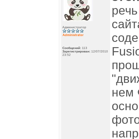
речь
сайт
Администратор
соде
Fusi
Сообщений:
113
Зарегистрирован:
12/07/2010
23:52
прощ
"дви
нем 
осно
фото
напр