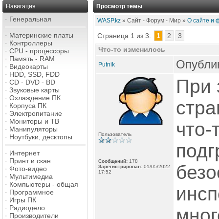
Навигация
Просмотр темы
·
Генеральная
WASP.kz
» Сайт - Форум - Мир »
О сайте и 
·
Материнские платы
Страница 1 из 3:
1
2
3
·
Контроллеры
Что-то изменилось
·
CPU - процессоры
·
Память - RAM
Опублик
Putnik
·
Видеокарты
·
HDD, SSD, FDD
При 
·
CD - DVD - BD
·
Звуковые карты
·
Охлаждение ПК
стра
·
Корпуса ПК
·
Электропитание
·
Мониторы и ТВ
что-
·
Манипуляторы
Пользователь
·
Ноутбуки, десктопы
подг
·
Интернет
·
Принт и скан
Сообщений:
178
безо
Зарегистрирован:
01/05/2022
·
Фото-видео
17:52
·
Мультимедиа
·
Компьютеры - общая
инсп
·
Программное
·
Игры ПК
·
Радиодело
мног
·
Производители