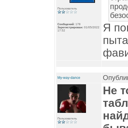
прод
Пользователь
безо
Я по
Сообщений:
178
Зарегистрирован:
01/05/2022
17:52
пыта
фав
Опублик
My-way-dance
Не т
таб
найд
Пользователь