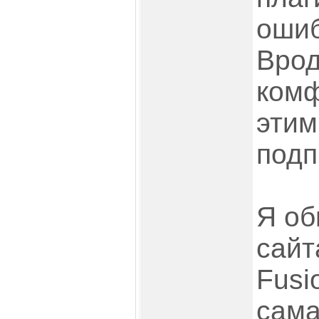
ошиб
Врод
комф
этим
подп
Я об
сайт
Fusi
сама