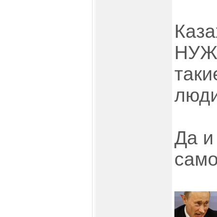
Каза
НУЖ
таки
люди
Да и
само