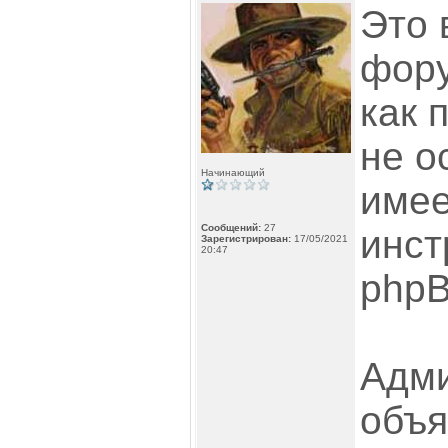
Это 
фору
как 
не о
Начинающий
имее
Сообщений:
27
инст
Зарегистрирован:
17/05/2021
20:47
phpB
Адми
объя