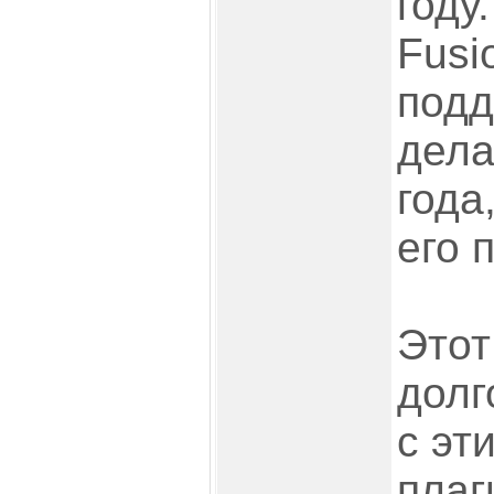
году
Fusi
подд
дела
года
его 
Этот
долг
с эт
плаг