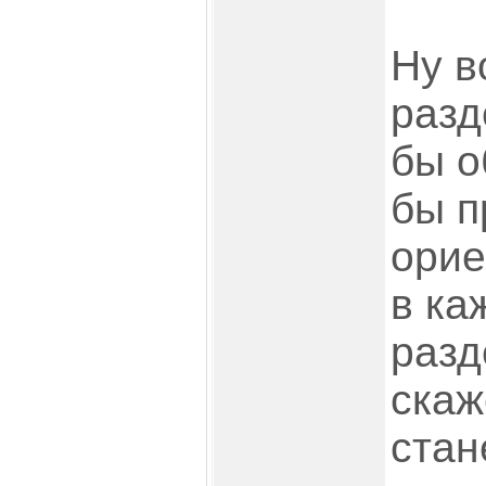
Ну в
разд
бы о
бы п
орие
в ка
разд
скаж
стан