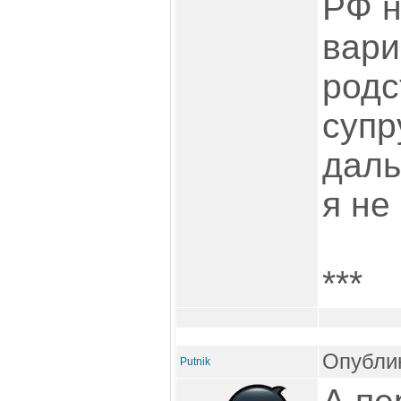
РФ н
вари
родс
супр
даль
я не 
***
Опублик
Putnik