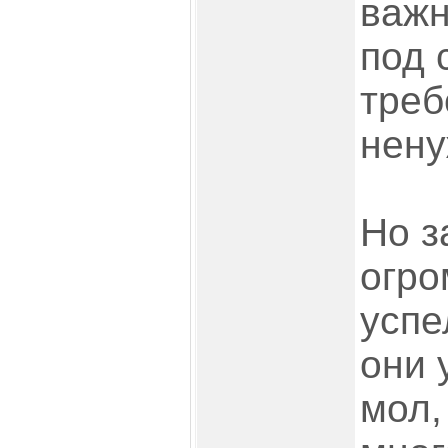
важн
под 
треб
нену
Но з
огро
успе
они 
мол,