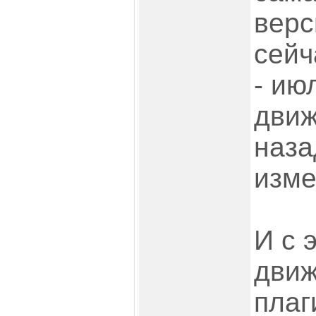
верс
сейч
- ию
движ
наза
изме
И с 
движ
плаг