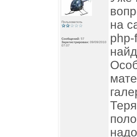
вопр
на с
Пользователь
php-
Сообщений:
57
Зарегистрирован:
09/09/2010
07:07
найд
Особ
мате
гале
Теря
поло
надо