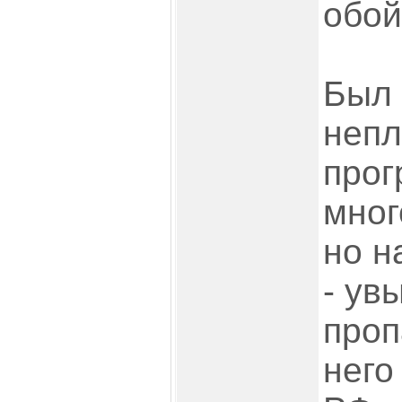
обой
Был 
непл
прог
мног
но н
- ув
проп
него