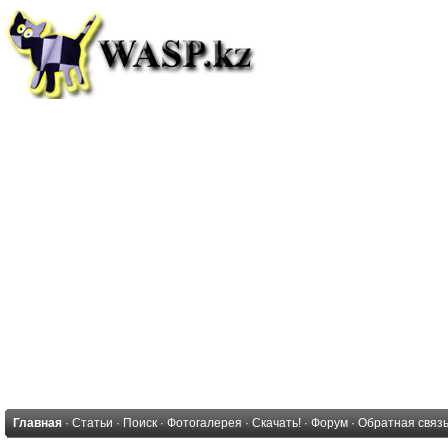
Главная
·
Статьи
·
Поиск
·
Фотогалерея
·
Скачать!
·
Форум
·
Обратная связ