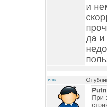
и не
скор
проч
да и
недо
поль
Опублик
Putnik
Putn
При 
стра