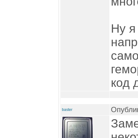
мног
Ну я
напр
само
гемо
код 
Опублик
baster
Заме
неко