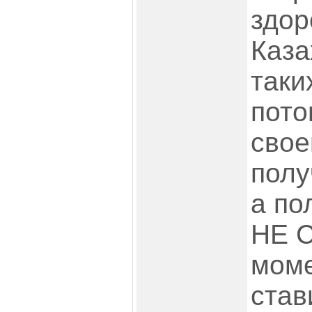
здор
Каза
таких
пото
свое
полу
а по
НЕ С
моме
став