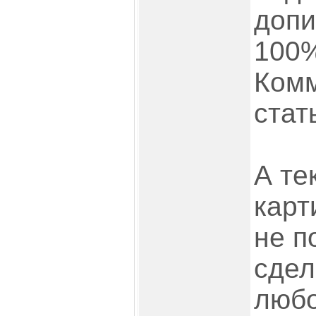
допи
100%
Комм
стат
А те
карт
не п
сдел
любо