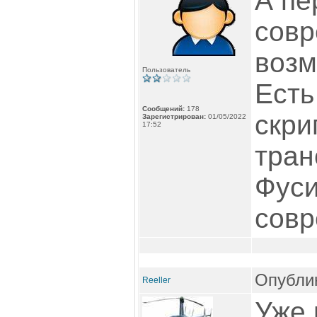
А пе
совр
возм
Пользователь
Есть
Сообщений:
178
скри
Зарегистрирован:
01/05/2022
17:52
тран
Фуси
совр
Опублик
Reeller
Уже 