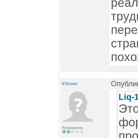
реал
труд
пере
стра
похо
Опублик
878nswe
Liq-
Это
фо
Пользователь
про