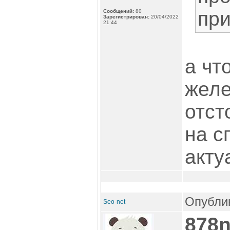
пр
Сообщений:
80
Зарегистрирован:
20/04/2022
21:44
а чт
желе
отст
на с
акту
Опублик
Seo-net
878