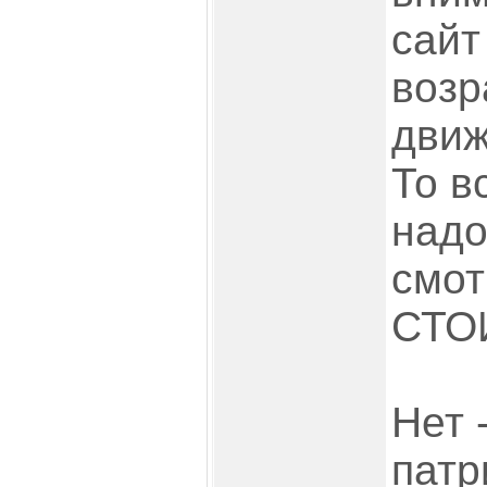
сайт
возр
движ
То в
надо
смот
СТО
Нет 
патр