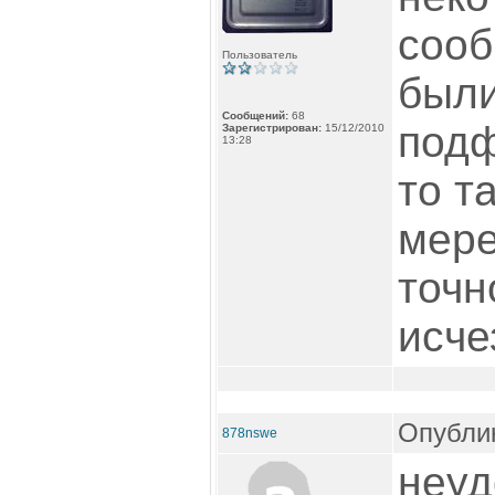
сооб
Пользователь
были
Сообщений:
68
подф
Зарегистрирован:
15/12/2010
13:28
то т
мере
точн
исче
Опублик
878nswe
неу