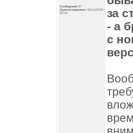
быва
Сообщений:
67
за с
Зарегистрирован:
08/12/2020
04:24
- а 
с н
верс
Вооб
треб
влож
врем
вним