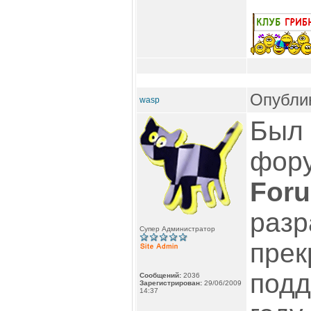
Опублик
wasp
Был 
фор
Foru
разр
Супер Администратор
прек
подд
Сообщений:
2036
Зарегистрирован:
29/06/2009
14:37