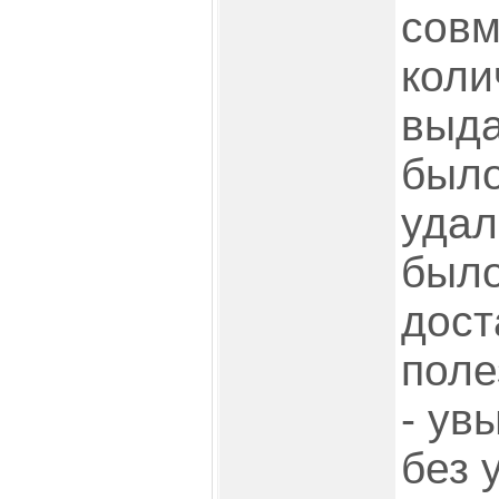
совм
коли
выда
было
удал
было
дост
поле
- увы
без 