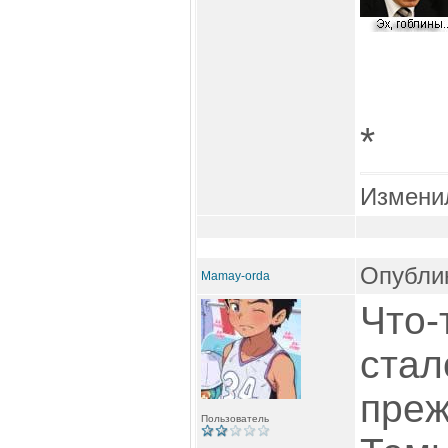
*
Измени
Опублик
Mamay-orda
Что-
стал
преж
Пользователь