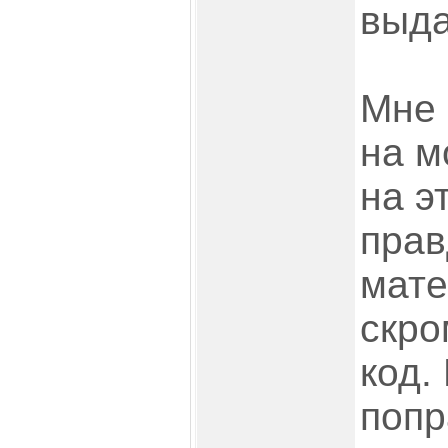
выда
Мне 
на м
на э
прав
мате
скро
код.
попр