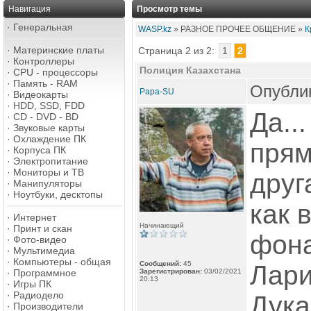
Навигация
Просмотр темы
·
Генеральная
WASP.kz
» РАЗНОЕ ПРОЧЕЕ ОБЩЕНИЕ »
К
·
Материнские платы
Страница 2 из 2:
1
2
·
Контроллеры
Полиция Казахстана
·
CPU - процессоры
·
Память - RAM
Опублик
Papa-SU
·
Видеокарты
·
HDD, SSD, FDD
Да..
·
CD - DVD - BD
·
Звуковые карты
·
Охлаждение ПК
прям
·
Корпуса ПК
·
Электропитание
·
Мониторы и ТВ
друг
·
Манипуляторы
·
Ноутбуки, десктопы
как 
·
Интернет
Начинающий
·
Принт и скан
фона
·
Фото-видео
·
Мультимедиа
·
Компьютеры - общая
Сообщений:
45
Лари
·
Программное
Зарегистрирован:
03/02/2021
20:13
·
Игры ПК
·
Радиодело
Дука
·
Производители