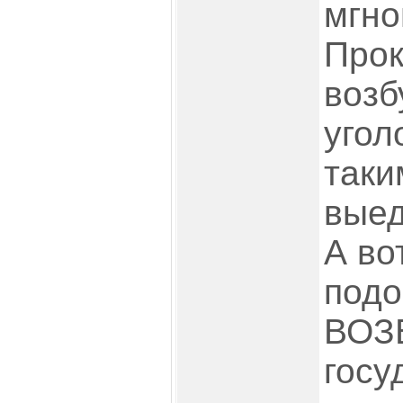
мгно
Прок
возб
угол
таки
выед
А во
под
ВОЗ
госу