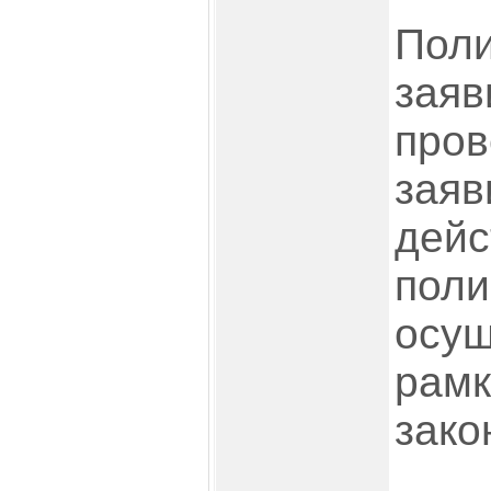
Пол
заяв
пров
заяв
дейс
поли
осущ
рамк
зако