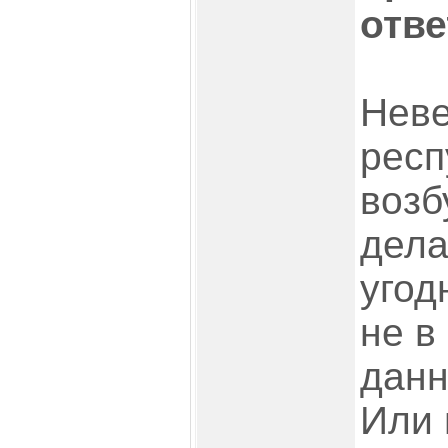
отве
Неве
респ
возб
дела
угод
не в
данн
Или 