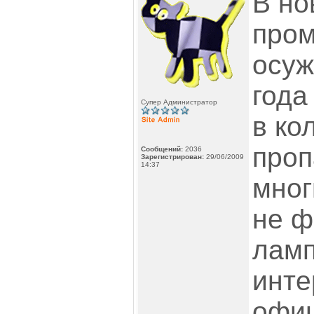
В но
пром
осуж
года
Супер Администратор
в ко
проп
Сообщений:
2036
Зарегистрирован:
29/06/2009
14:37
мног
не ф
ламп
инте
офи