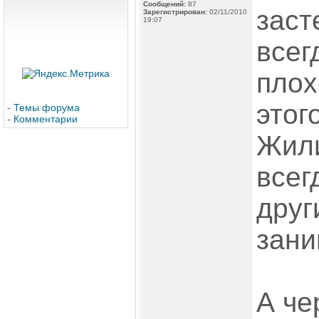
Сообщений:
87
заст
Зарегистрирован:
02/11/2010
19:07
всег
плох
этог
-
Темы форума
-
Комментарии
Жили
всег
друг
зани
А че