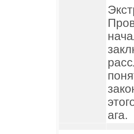
Экст
Пров
нача
закл
расс
поня
зако
этог
ага.