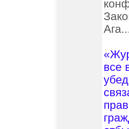
конф
Зако
Ага..
«Жур
все 
убед
связ
прав
граж