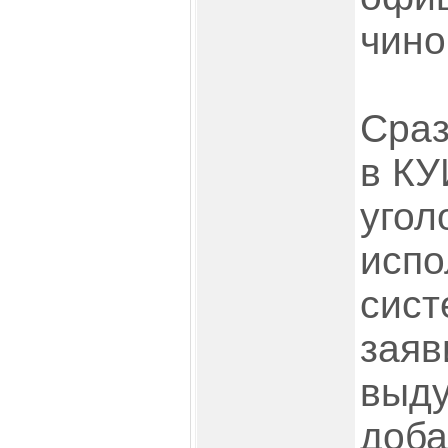
чино
Сраз
в КУ
угол
испо
сист
заяв
выду
доба