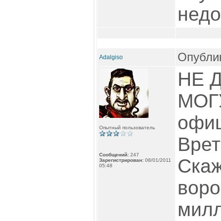
недо
Опублик
Adalgiso
НЕ 
МОГ
офи
Опытный пользователь
Врет
Сообщений:
247
Скаж
Зарегистрирован:
08/01/2011
05:48
вор
мил