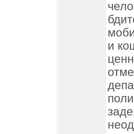
чело
бдит
моб
и ко
ценн
отме
депа
поли
заде
неод