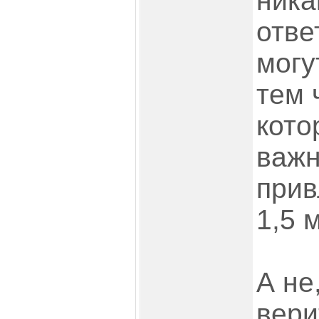
ника
отве
могу
тем 
кото
важн
прив
1,5 
А не
вери