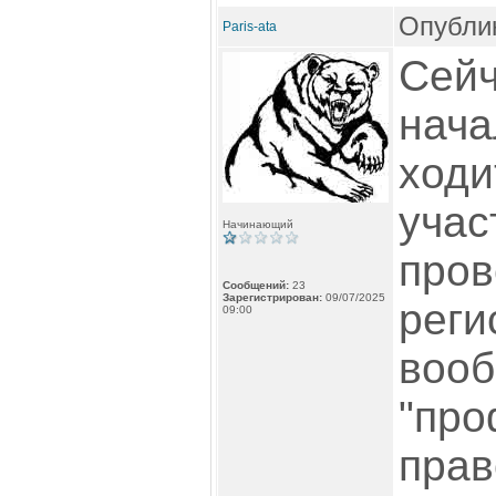
Опублик
Paris-ata
Сейч
нача
ходи
учас
Начинающий
пров
Сообщений:
23
Зарегистрирован:
09/07/2025
реги
09:00
вооб
"про
прав