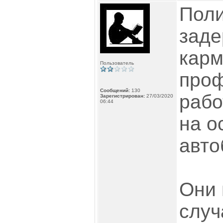
Пол
заде
карм
Пользователь
про
Сообщений:
130
рабо
Зарегистрирован:
27/03/2020
06:44
на о
авто
Они 
случ