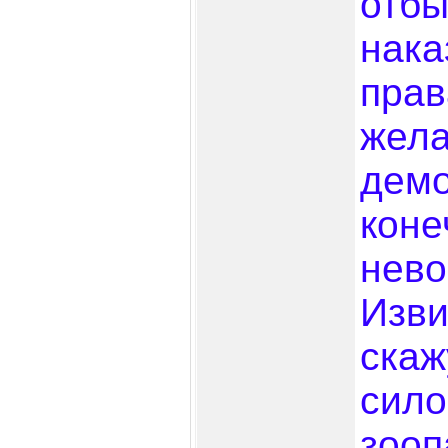
отб
нака
прав
жела
демо
коне
нево
Изви
скаж
сило
зооп