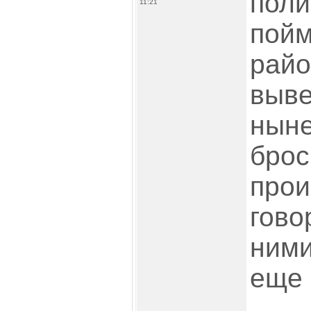
поли
11:21
пойм
райо
выве
ныне
брос
прои
гово
ними
еще 