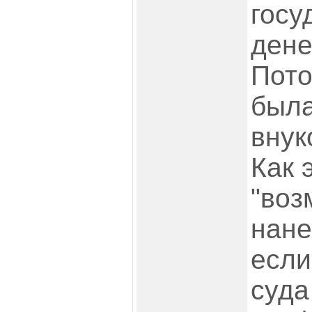
госу
дене
Пото
была
внук
Как 
"воз
нане
если
суда