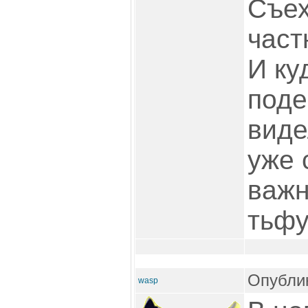
Съех
част
И ку
поде
виде
уже 
важн
тьфу
Опублик
wasp