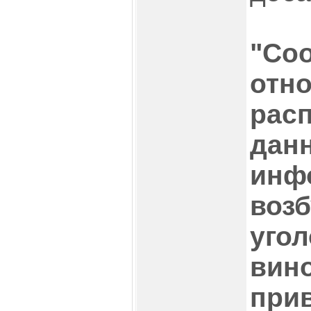
"Соо
отн
рас
дан
инф
воз
угол
вин
при