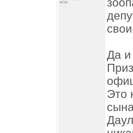
зооп
06:30
депу
свои
Да и
Приз
офи
Это 
сына
Даул