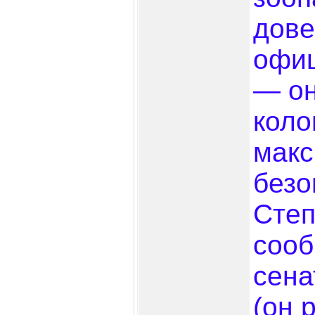
дове
офи
— он
коло
мак
безо
Степ
сооб
сена
(он 