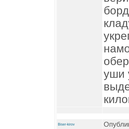
борд
клад
укре
намо
обере
уши 
выде
кило
Опублик
Biser-kirov