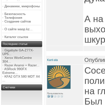
·
Динамики, микрофоны
·
Безопасность
А на
·
Телефония
·
Создание сайтов
выхо
·
О сайте wasp.kz...
шкур
·
Каталог ссылок
Последние статьи
·
Gigabyte GA-Z77X-
UP5...
·
Xerox WorkCentre
Опублик
Kant-ata
304...
·
Razer Anansi + Razer...
Сосе
·
ASRock 990FX
Extreme...
·
KFA2 GTX 580 MDT X4
поли
...
Счетчики
на г
Пользователь
Был 