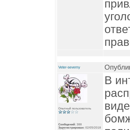
прив
угол
отве
прав
Опублик
Veter-severny
В ин
расп
виде
Опытный пользователь
бомж
Сообщений:
388
Зарегистрирован:
02/05/2018