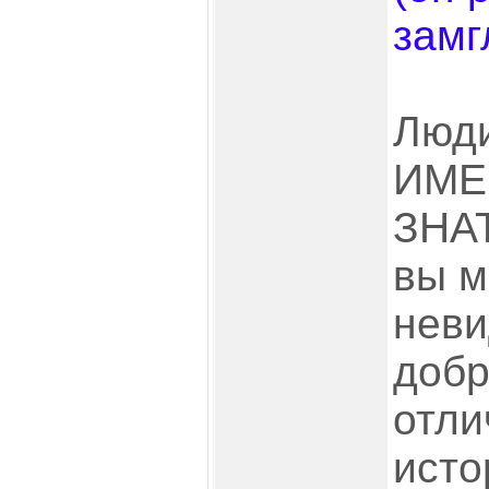
замг
Люди
ИМЕ
ЗНАТ
вы м
нев
добр
отли
исто