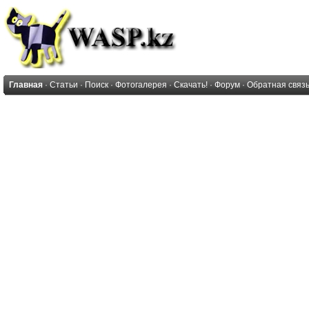
Главная
·
Статьи
·
Поиск
·
Фотогалерея
·
Скачать!
·
Форум
·
Обратная связ