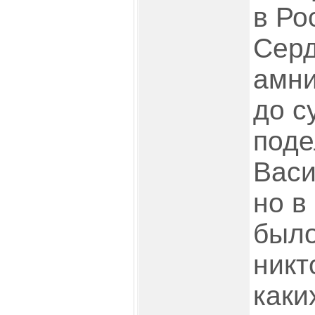
в Ро
Сер
амни
до су
поде
Васи
но в
было
никт
каки