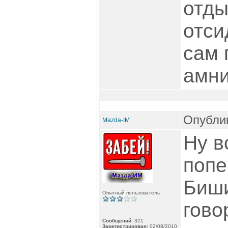
отды
отси
сам 
амни
Опублик
Mazda-IM
Ну в
попе
Биши
Опытный пользователь
гово
Сообщений:
321
Зарегистрирован:
02/08/2010