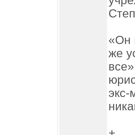
учре
Степ
«Он 
же у
все»
юрис
экс-
ника
+