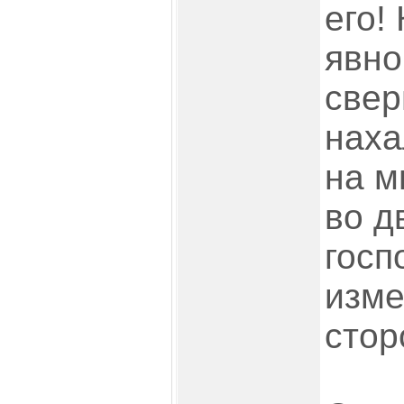
его! 
явно
свер
наха
на м
во д
госп
изме
стор