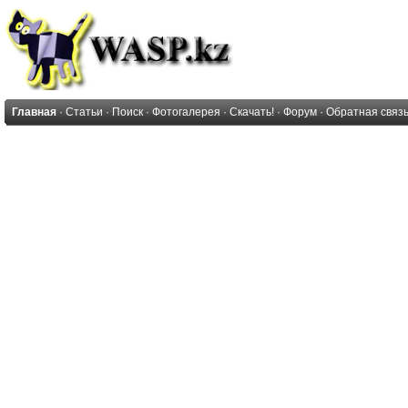
Главная
·
Статьи
·
Поиск
·
Фотогалерея
·
Скачать!
·
Форум
·
Обратная связ