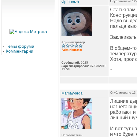
Опубликовано 12-
vip-bomzh
Статья там 
Конструкци
Надо выдел
пальца выс
Заклеивать
Администратор
-
Темы форума
В общем-то
-
Комментарии
температур
Хотя, произ
Сообщений:
2025
Зарегистрирован:
07/03/2010
15:58
*
Опубликовано 13-
Mamay-orda
Лишние дыр
нагнетающие
работают и
лишний шу
И вот тут н
и что будет
Пользователь