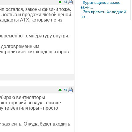
#2
Курильщиков везде
зажи...
ип остался, законы физики тоже.
Это времен Холодной
льностью и продажи любой ценой.
во...
тандарты АТХ, которые не из
овременно температуру внутри.
 к долговременным
ектролитических конденсаторов.
#3
 убираю вентиляторы
ют горячий воздух - они же
у те вентиляторы - просто
е заклеить. Откуда будет входить