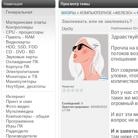
Навигация
Просмотр темы
·
Генеральная
WASP.kz
» КОМПЬЮТЕРНОЕ «ЖЕЛЕЗО» »
Заклеивать или не заклеивать?
·
Материнские платы
·
Контроллеры
Опубликовано 02-
OlyOly
·
CPU - процессоры
Здравствуй
·
Память - RAM
·
Видеокарты
·
HDD, SSD, FDD
Прочла на 
·
CD - DVD - BD
потоков воз
·
Звуковые карты
отношение 
·
Охлаждение ПК
·
Корпуса ПК
Вот соврем
·
Электропитание
уловки, что
·
Мониторы и ТВ
количество
·
Манипуляторы
·
Ноутбуки, десктопы
Новичок
Вот у нас с
·
Интернет
таких же мо
·
Принт и скан
огромный в
Сообщений:
6
·
Фото-видео
Зарегистрирован:
29/08/2022
17:49
·
Мультимедиа
И вот эти м
·
Компьютеры - общая
вопрос не в
·
Программное
·
Игры ПК
·
Радиодело
И я замети
·
Производители
там ниже ст