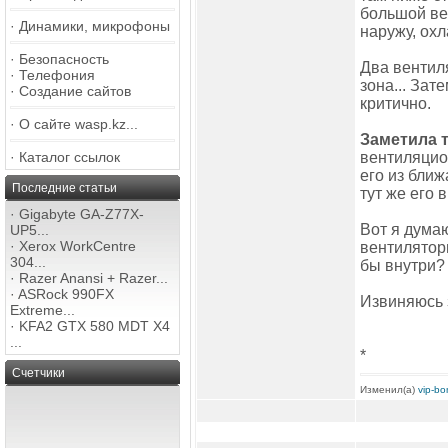
большой вен
·
Динамики, микрофоны
наружу, ох
·
Безопасность
Два вентил
·
Телефония
зона... Зат
·
Создание сайтов
критично.
·
О сайте wasp.kz...
Заметила 
·
Каталог ссылок
вентиляцион
его из ближ
Последние статьи
тут же его 
·
Gigabyte GA-Z77X-
Вот я дума
UP5...
·
Xerox WorkCentre
вентилятор
304...
бы внутри?
·
Razer Anansi + Razer...
·
ASRock 990FX
Извиняюсь 
Extreme...
·
KFA2 GTX 580 MDT X4
...
*
Счетчики
Изменил(а)
vip-b