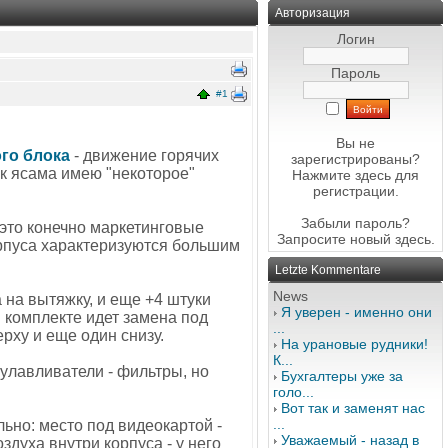
Авторизация
Логин
Пароль
#1
Вы не
го блока
- движение горячих
зарегистрированы?
как ясама имею "некоторое"
Нажмите здесь
для
регистрации.
Забыли пароль?
 это конечно маркетинговые
Запросите новый
здесь
.
орпуса характеризуются большим
Letzte Kommentare
News
а на вытяжку, и еще +4 штуки
Я уверен - именно они
в комплекте идет замена под
...
рху и еще один снизу.
На урановые рудники!
К...
еулавливатели - фильтры, но
Бухгалтеры уже за
голо...
Вот так и заменят нас
...
льно: место под видеокартой -
Уважаемый - назад в
здуха внутри корпуса - у него