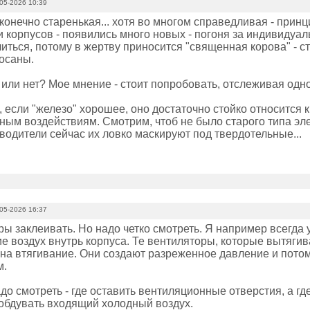
05-2026 10:39
конечно старенькая... хотя во многом справедливая - принц
и корпусов - появились много новых - погоня за индивидуа
иться, потому в жертву приносится "священная корова" - с
осаны.
 или нет? Мое мнение - стоит попробовать, отслеживая одн
, если "железо" хорошее, оно достаточно стойко относится
ным воздействиям. Смотрим, чтоб не было старого типа эл
водители сейчас их ловко маскируют под твердотельные...
05-2026 16:37
ы заклеивать. Но надо четко смотреть. Я например всегда
 воздух внутрь корпуса. Те вентиляторы, которые вытягива
 на втягивание. Они создают разреженное давление и потом
м.
адо смотреть - где оставить вентиляционные отверстия, а гд
 обдувать входящий холодный воздух.