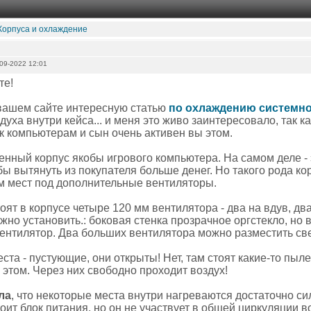
Корпуса и охлаждение
09-2022 12:01
те!
вашем сайте интересную статью
по охлаждению системно
духа внутри кейса... и меня это живо заинтересовало, так 
к компьютерам и сын очень активен вы этом.
енный корпус якобы игрового компьютера. На самом деле -
бы вытянуть из покупателя больше денег. Но такого рода к
м мест под дополнительные вентиляторы.
тоят в корпусе четыре 120 мм вентилятора - два на вдув, дв
жно установить.: боковая стенка прозрачное оргстекло, но 
ентилятор. Два больших вентилятора можно разместить све
еста - пустующие, они открыты! Нет, там стоят какие-то пыл
 этом. Через них свободно проходит воздух!
ла
, что некоторые места внутри нагреваются достаточно си
оит блок питания, но он не участвует в общей циркуляции во