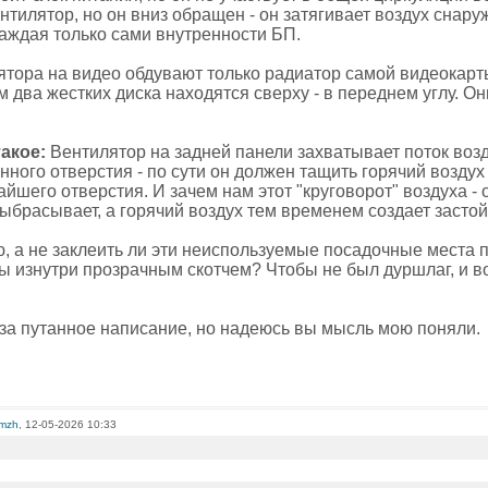
тилятор, но он вниз обращен - он затягивает воздух снару
лаждая только сами внутренности БП.
ятора на видео обдувают только радиатор самой видеокарты
ем два жестких диска находятся сверху - в переднем углу. Он
такое:
Вентилятор на задней панели захватывает поток воз
ного отверстия - по сути он должен тащить горячий воздух 
айшего отверстия. И зачем нам этот "круговорот" воздуха -
выбрасывает, а горячий воздух тем временем создает застой
ю, а не заклеить ли эти неиспользуемые посадочные места
ы изнутри прозрачным скотчем? Чтобы не был дуршлаг, и 
за путанное написание, но надеюсь вы мысль мою поняли.
omzh
, 12-05-2026 10:33