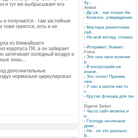
бу...
жи и тут же выбрасывает его
Artikel
Да уж... как только Ав...
Конечно, утверждение,
 и получается - там застойная
...
и тоже греются, хоть и не
Мастера ремонтника
сей...
На мой взгляд, сложно
...
духа из ближайшего
Исправил, бывает...
из коррпуса ПК, а он забирает
Fotos
 он затягивает холодный воздух и
Это она свои коленки
ные зоны...
р...
В контрстрайк не
 под дополнительные
иначе...
воздух нормально циркулировал
Это точно! Причем,
чем...
У нас в школе как-то
с...
Крутая флешка для тех
...
Eigene Seiten
Часто сайт-визитка и
е...
Господа англичане
дово...
Не - но это реально.
Б...