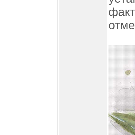
факт
отме