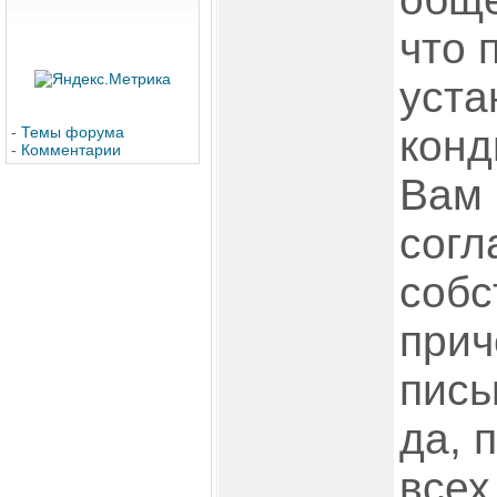
что 
уста
конд
-
Темы форума
-
Комментарии
Вам 
согл
собс
прич
пись
да, 
всех