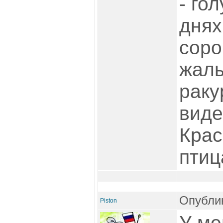
- го
днях
соро
жаль
раку
виде
Крас
птиц
Опублик
Piston
У ме