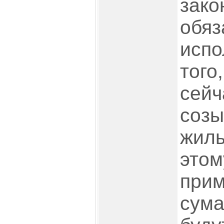
зако
обяз
испо
того
сейч
созы
жиль
этом
прим
сума