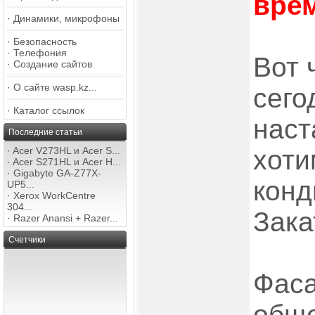
вре
·
Динамики, микрофоны
·
Безопасность
·
Телефония
Вот 
·
Создание сайтов
·
О сайте wasp.kz...
сего
·
Каталог ссылок
наст
Последние статьи
·
Acer V273HL и Acer S...
хоти
·
Acer S271HL и Acer H...
·
Gigabyte GA-Z77X-
конд
UP5...
·
Xerox WorkCentre
304...
Зака
·
Razer Anansi + Razer...
Счетчики
Фаса
обще