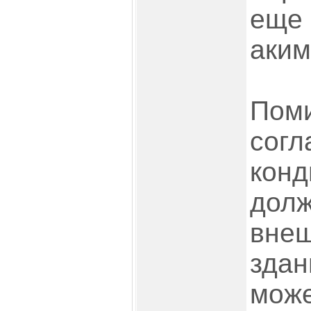
еще 
аким
Поми
согл
конд
долж
внеш
здан
може