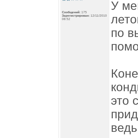
У ме
Сообщений:
175
лето
Зарегистрирован:
12/11/2010
08:52
по в
пом
Коне
конд
это 
прид
ведь