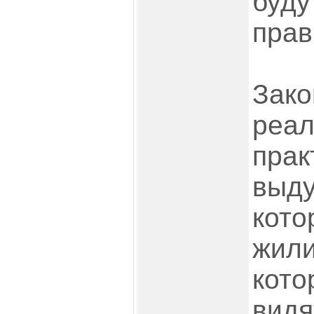
буду
прав
Зако
реал
прак
выд
кото
жили
кото
видя