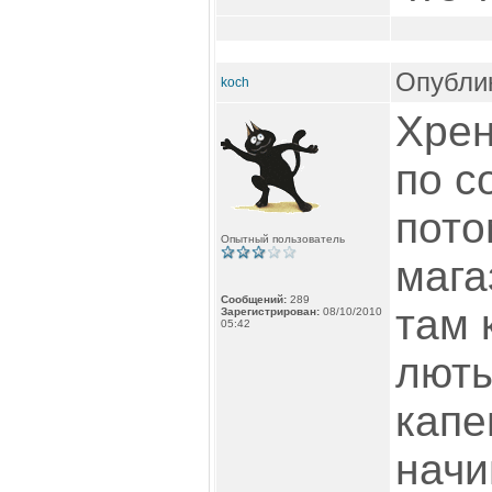
Опублик
koch
Хрен
по с
пото
Опытный пользователь
мага
Сообщений:
289
там 
Зарегистрирован:
08/10/2010
05:42
люты
капе
начи