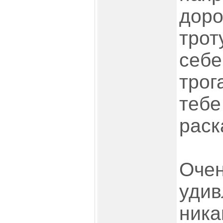
доро
трот
себе
трог
тебе
раск
Очен
удив
ника