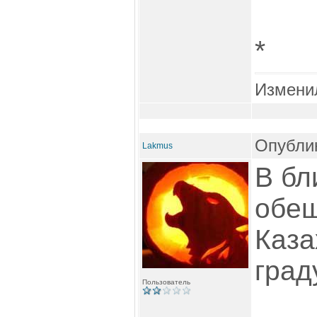
*
Измени
Опублик
Lakmus
В бл
обещ
Каза
град
Пользователь