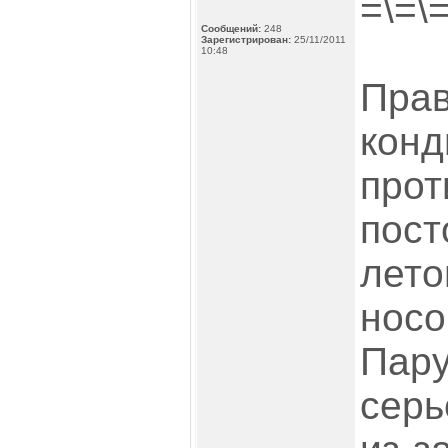
=\=\
Сообщений:
248
Зарегистрирован:
25/11/2011
10:48
Прав
конд
прот
пост
лето
носо
Пару
серь