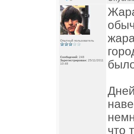
Жара
обыч
жара
Опытный пользователь
горо
Сообщений:
248
было
Зарегистрирован:
25/11/2011
10:48
Дней
наве
немн
что 