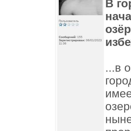
В г
нач
Пользователь
озёр
Сообщений:
155
избе
Зарегистрирован:
06/01/2023
11:36
...в
горо
имее
озер
ныне