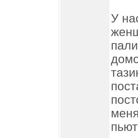
У на
жен
пали
домо
тази
пост
пост
меня
пьют