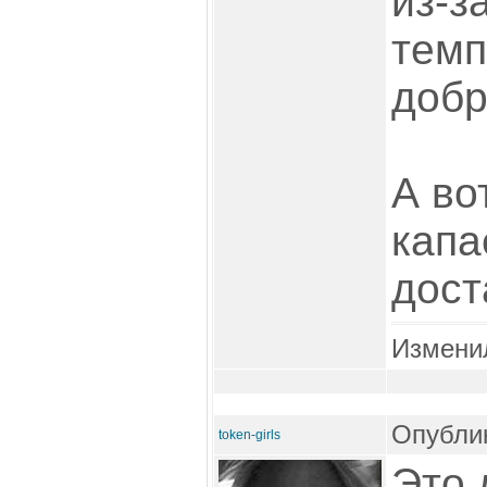
из-з
темп
добр
А во
капа
дост
Измени
Опублик
token-girls
Это 