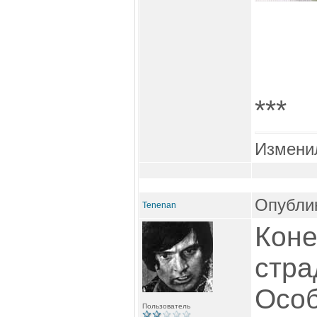
***
Измени
Опублик
Tenenan
Коне
стра
Особ
Пользователь