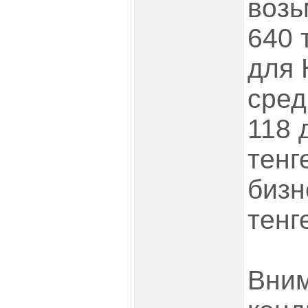
возь
640 
для 
сред
118 
тенг
бизн
тенге
Вним