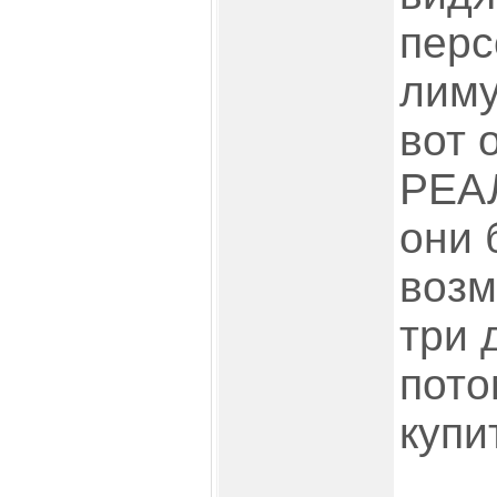
перс
лиму
вот 
РЕА
они 
возм
три 
пото
купи