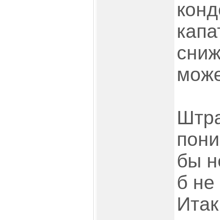
конд
капа
сниж
може
Штра
пони
бы н
б не
Итак