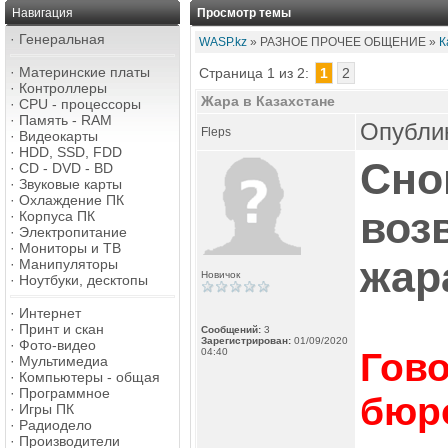
Навигация
Просмотр темы
·
Генеральная
WASP.kz
» РАЗНОЕ ПРОЧЕЕ ОБЩЕНИЕ »
К
·
Материнские платы
Страница 1 из 2:
1
2
·
Контроллеры
Жара в Казахстане
·
CPU - процессоры
·
Память - RAM
Опублик
Fleps
·
Видеокарты
·
HDD, SSD, FDD
Сно
·
CD - DVD - BD
·
Звуковые карты
·
Охлаждение ПК
воз
·
Корпуса ПК
·
Электропитание
·
Мониторы и ТВ
жара
·
Манипуляторы
Новичок
·
Ноутбуки, десктопы
·
Интернет
·
Принт и скан
Сообщений:
3
Зарегистрирован:
01/09/2020
·
Фото-видео
04:40
Гов
·
Мультимедиа
·
Компьютеры - общая
·
Программное
бюр
·
Игры ПК
·
Радиодело
·
Производители