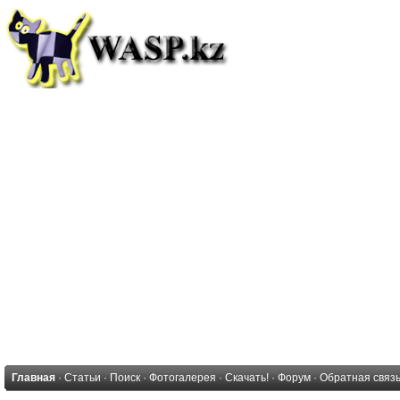
Главная
·
Статьи
·
Поиск
·
Фотогалерея
·
Скачать!
·
Форум
·
Обратная связ