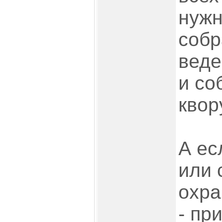
нуж
собр
веде
и со
квор
А ес
или 
охра
- пр