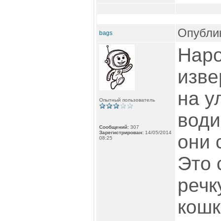
Опублик
bags
Наро
изве
на у
Опытный пользователь
води
Сообщений:
307
Зарегистрирован:
14/05/2014
они 
08:25
Это 
речку
кошк