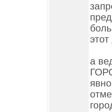
запр
пред
боль
этот
а ве
ГОРО
явно
отме
горо