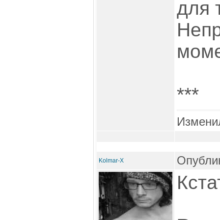
для 
Непр
моме
***
Измени
Опублик
Kolmar-X
Кста