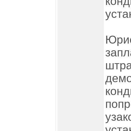
конд
уста
Юри
запл
штр
демо
конд
попр
узак
уста