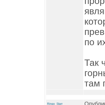
про
явля
кото
прев
по и
Так 
горн
там 
Опублик
Ringo_Starr