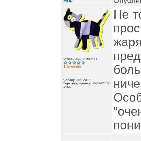
Опублик
wasp
Не т
прос
жаря
пре
Супер Администратор
боль
ниче
Сообщений:
2036
Зарегистрирован:
29/06/2009
14:37
Особ
"оче
пони