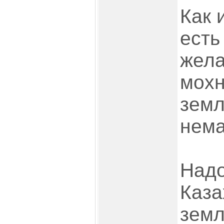
Как 
есть
жел
мохн
земл
нема
Над
Каза
земл