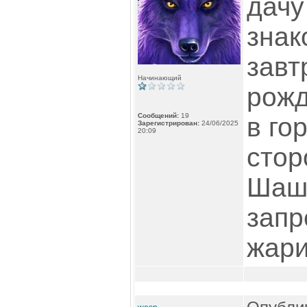
дачу
знак
завт
Начинающий
рожд
Сообщений:
19
в гор
Зарегистрирован:
24/06/2025
20:09
стор
Шашл
зап
жари