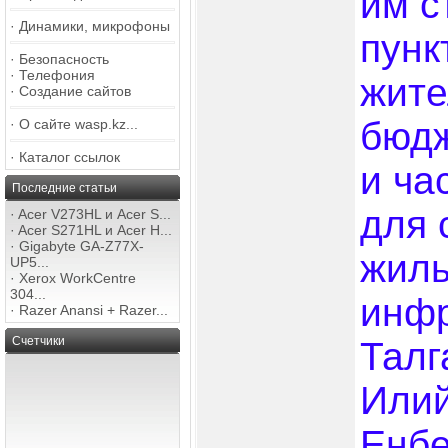
им с
·
Динамики, микрофоны
пунк
·
Безопасность
·
Телефония
жите
·
Создание сайтов
бюдж
·
О сайте wasp.kz...
·
Каталог ссылок
и ча
Последние статьи
для 
·
Acer V273HL и Acer S...
·
Acer S271HL и Acer H...
·
Gigabyte GA-Z77X-
жиль
UP5...
·
Xerox WorkCentre
304...
инфр
·
Razer Anansi + Razer...
Счетчики
Талг
Илий
Енбе