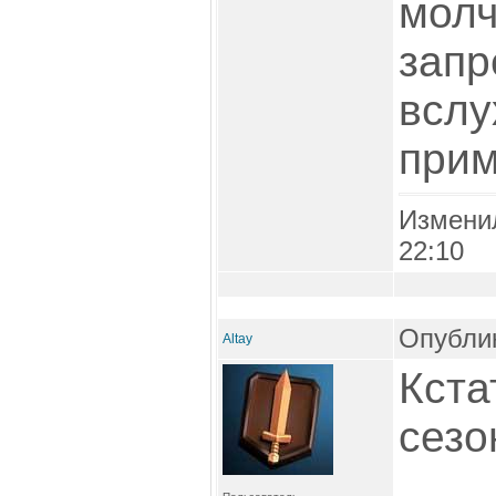
молч
запр
вслух
прим
Измени
22:10
Опублик
Altay
Кста
сезо