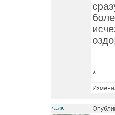
сраз
боле
исче
оздо
*
Измени
Опублик
Papa-SU