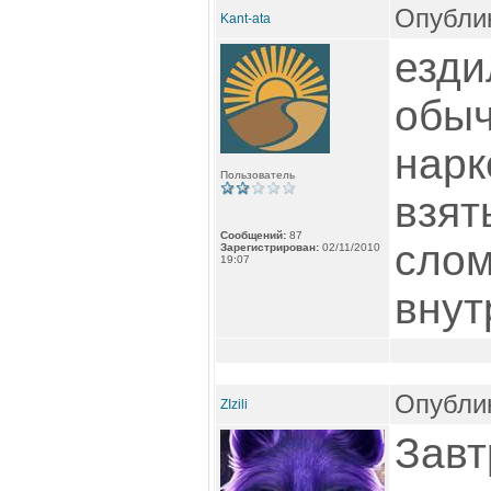
Опублик
Kant-ata
езди
обыч
нарк
Пользователь
взят
Сообщений:
87
слом
Зарегистрирован:
02/11/2010
19:07
внут
Опублик
ZIzili
Завт