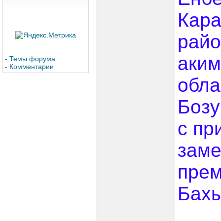
Кара
райо
аким
-
Темы форума
-
Комментарии
обла
Бозу
с пр
заме
прем
Бахы