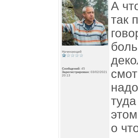
А чт
так 
гово
боль
Начинающий
деко
Сообщений:
45
смот
Зарегистрирован:
03/02/2021
20:13
надо
туда
этом
о чт