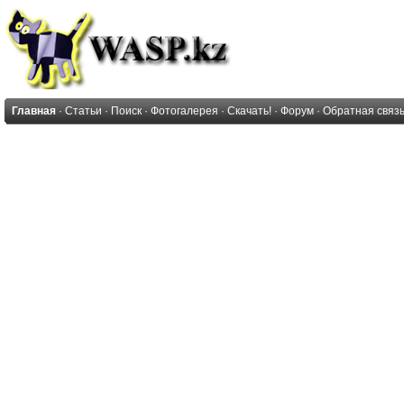
Главная
·
Статьи
·
Поиск
·
Фотогалерея
·
Скачать!
·
Форум
·
Обратная связ