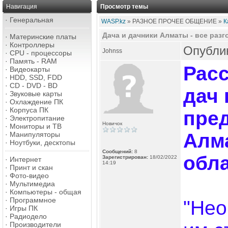
Навигация
Просмотр темы
·
Генеральная
WASP.kz
» РАЗНОЕ ПРОЧЕЕ ОБЩЕНИЕ »
К
Дача и дачники Алматы - все разг
·
Материнские платы
·
Контроллеры
Опублик
Johnss
·
CPU - процессоры
·
Память - RAM
Рас
·
Видеокарты
·
HDD, SSD, FDD
·
CD - DVD - BD
дач
·
Звуковые карты
·
Охлаждение ПК
·
Корпуса ПК
пред
·
Электропитание
Новичок
·
Мониторы и ТВ
Алм
·
Манипуляторы
·
Ноутбуки, десктопы
Сообщений:
8
обл
Зарегистрирован:
18/02/2022
·
Интернет
14:19
·
Принт и скан
·
Фото-видео
·
Мультимедиа
·
Компьютеры - общая
·
Программное
"Нео
·
Игры ПК
·
Радиодело
·
Производители