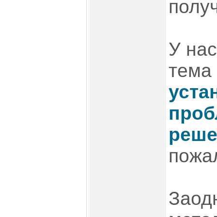
получ
У на
тема
уста
проб
реше
пожал
Заодн