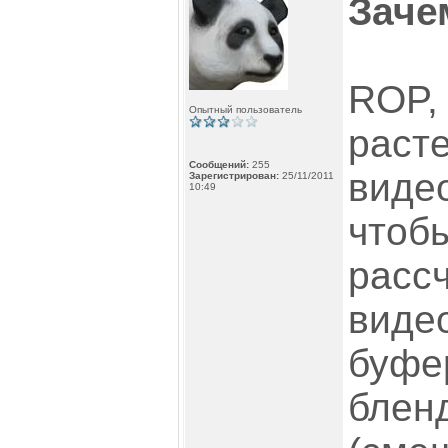
Заче
ROP,
Опытный пользователь
раст
Сообщений:
255
видео
Зарегистрирован:
25/11/2011
10:49
чтоб
расс
виде
буфер
блен