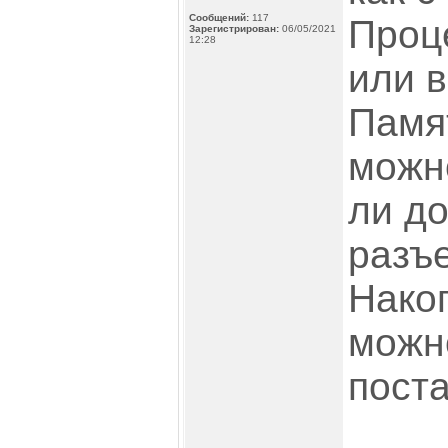
Сообщений:
117
Проц
Зарегистрирован:
06/05/2021
12:28
или в
Памят
можн
ли д
разъ
Нако
можн
пост