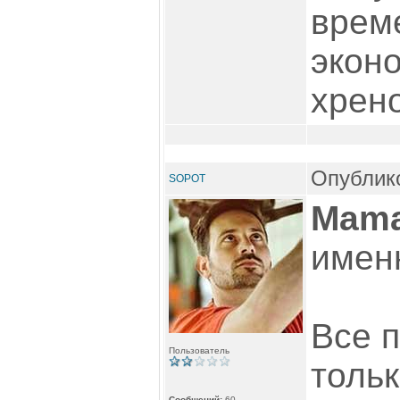
врем
эконо
хрено
Опублико
SOPOT
Mama
имен
Все 
Пользователь
тольк
Сообщений:
60