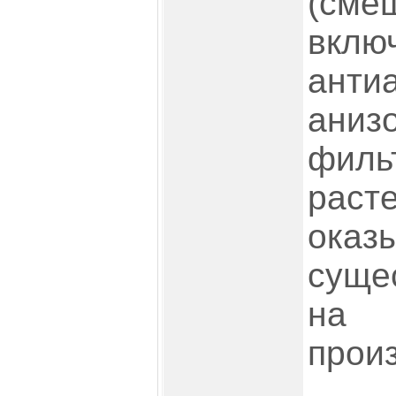
(сме
вклю
анти
аниз
филь
раст
оказ
суще
на
прои