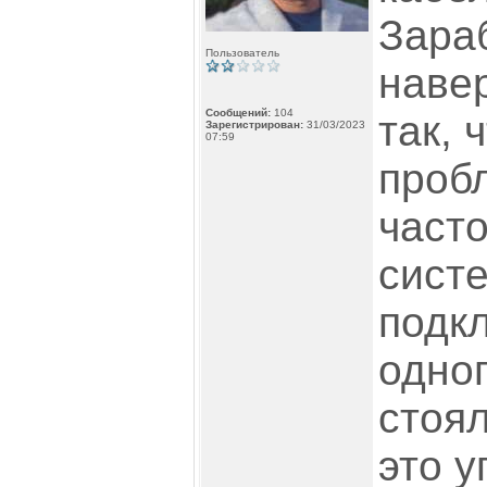
Зараб
Пользователь
наве
Сообщений:
104
так, 
Зарегистрирован:
31/03/2023
07:59
проб
часто
сист
подкл
одно
стоял
это у