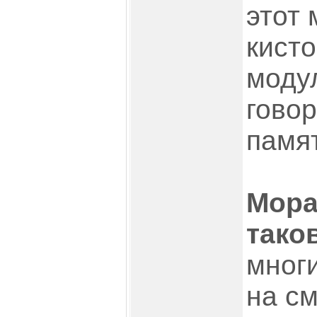
этот 
кисто
моду
говор
памят
Мора
тако
мног
на с