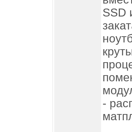
SSD и
закат
ноутб
крут
проц
помен
модул
- ра
матпл