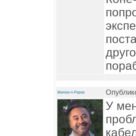
попр
эксп
пост
друго
пораб
Опублико
Mamas-n-Papas
У мен
проб
кабел