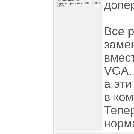
допе
Зарегистрирован:
10/06/2021
14:20
Все 
заме
вмес
VGA. 
а эти
в ком
Тепе
норм