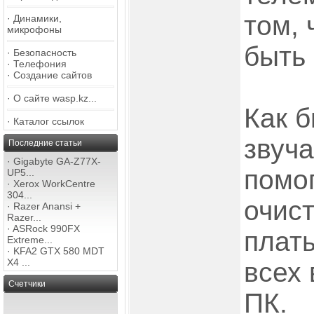
том, 
·
Динамики,
микрофоны
быть 
·
Безопасность
·
Телефония
·
Создание сайтов
·
О сайте wasp.kz...
Как 
·
Каталог ссылок
звуча
Последние статьи
·
Gigabyte GA-Z77X-
помо
UP5...
·
Xerox WorkCentre
304...
очис
·
Razer Anansi +
Razer...
·
ASRock 990FX
плат
Extreme...
·
KFA2 GTX 580 MDT
X4 ...
всех 
Счетчики
ПК.