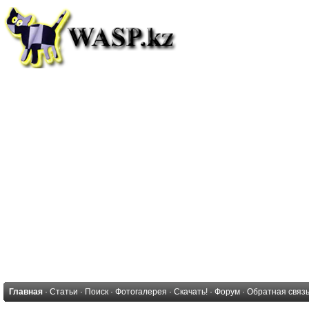
Главная
·
Статьи
·
Поиск
·
Фотогалерея
·
Скачать!
·
Форум
·
Обратная связ