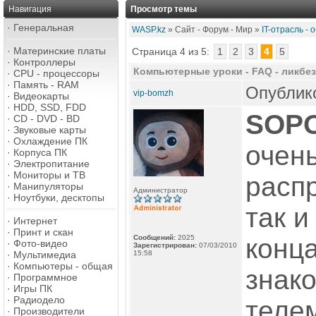
Навигация
Просмотр темы
·
Генеральная
WASP.kz
» Сайт - Форум - Мир »
IT-отрасль -
·
Материнские платы
Страница 4 из 5:
1
2
3
4
5
·
Контроллеры
Компьютерные уроки - FAQ - ликбез
·
CPU - процессоры
·
Память - RAM
Опублико
vip-bomzh
·
Видеокарты
·
HDD, SSD, FDD
SOP
·
CD - DVD - BD
·
Звуковые карты
·
Охлаждение ПК
очен
·
Корпуса ПК
·
Электропитание
·
Мониторы и ТВ
расп
·
Манипуляторы
Администратор
·
Ноутбуки, десктопы
так и
·
Интернет
·
Принт и скан
Сообщений:
2025
конца
·
Фото-видео
Зарегистрирован:
07/03/2010
·
Мультимедиа
15:58
·
Компьютеры - общая
знак
·
Программное
·
Игры ПК
·
Радиодело
теле
·
Производители