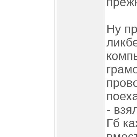
преж
Ну п
ликбе
комп
грам
прово
поех
- взя
Гб к
вмес