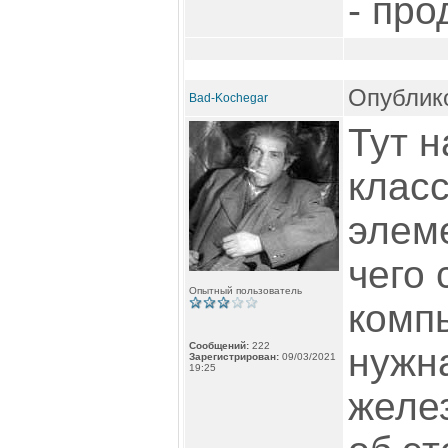
- про
Опублико
Bad-Kochegar
Тут н
класс
элеме
чего 
Опытный пользователь
компь
Сообщений:
222
нужн
Зарегистрирован:
09/03/2021
19:25
желез