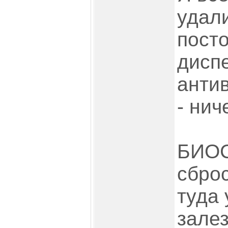
удали
посто
диспе
анти
- нич
БИОС
сброс
туда
залез