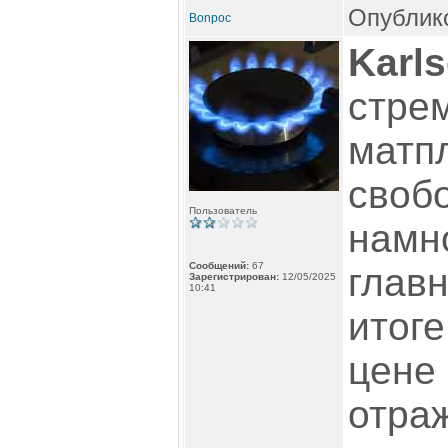
Опублико
Bonpoc
Karl
стре
матпл
свобо
Пользователь
намн
Сообщений:
67
глав
Зарегистрирован:
12/05/2025
10:41
итоге
цене 
отра