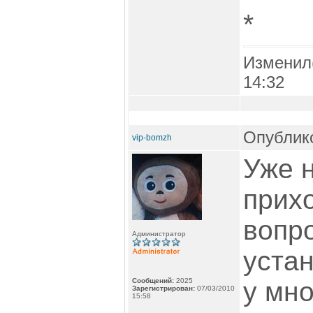
*
Изменил
14:32
Опублико
vip-bomzh
Уже н
прих
вопр
Администратор
устан
Сообщений:
2025
у мно
Зарегистрирован:
07/03/2010
15:58