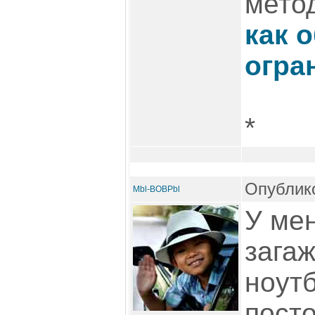
мето
как 
огра
*
Опублико
Mbl-BOBPbl
У ме
зага
ноутб
пост