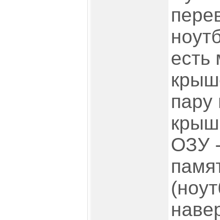
пере
ноутб
есть
крыш
пару 
крыш
ОЗУ 
памят
(ноут
наве