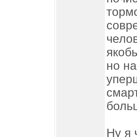
тормо
совр
челов
якобы
но на
упер
смар
больш
Ну я 