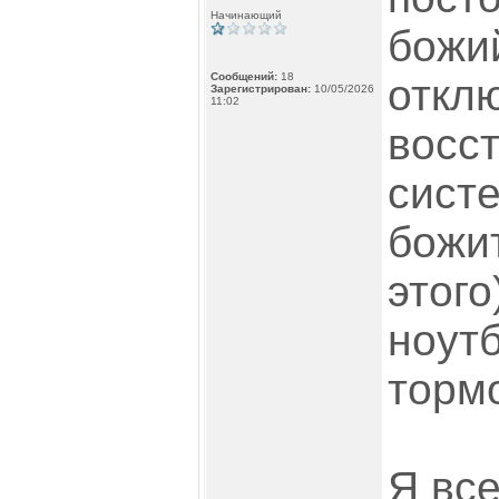
Начинающий
божий
Сообщений:
18
откл
Зарегистрирован:
10/05/2026
11:02
восс
сист
божит
этого
ноут
тормо
Я вс