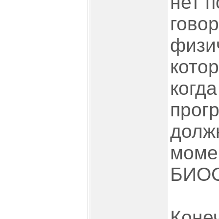
нет п
говор
физи
котор
когд
прогр
долж
момен
БИОСе
Конеч