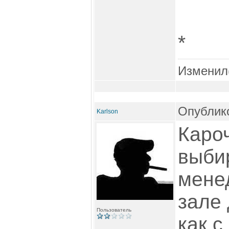
*
Изменил
Опублико
Karlson
Кароч
выби
мене
зале 
Пользователь
как с