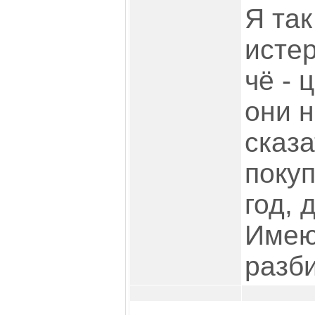
Я так
истер
чё - 
они н
сказа
поку
год, 
Имею
разби