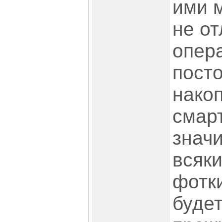
ими 
не от
опер
посто
накоп
смар
значи
всяк
фотки
будет