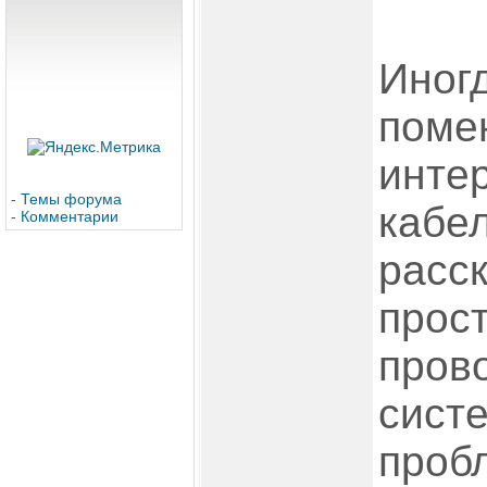
Иног
поме
инте
-
Темы форума
кабел
-
Комментарии
расск
прос
пров
систе
проб