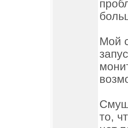
проб
больш
Мой с
запус
мони
возм
Смущ
то, ч