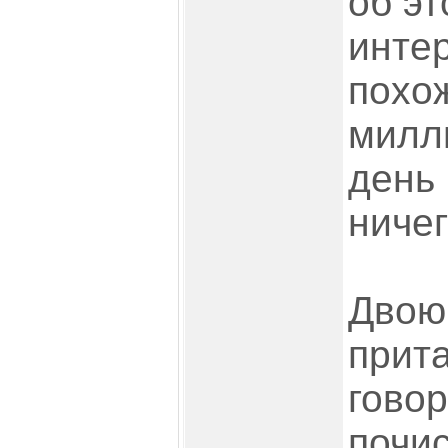
об эт
интер
похо
милли
день
ничег
Двою
прит
говор
почис