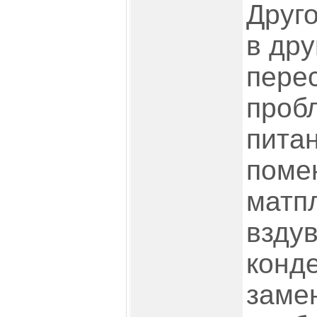
Друго
в дру
пере
пробл
пита
помен
матп
взду
конд
замен