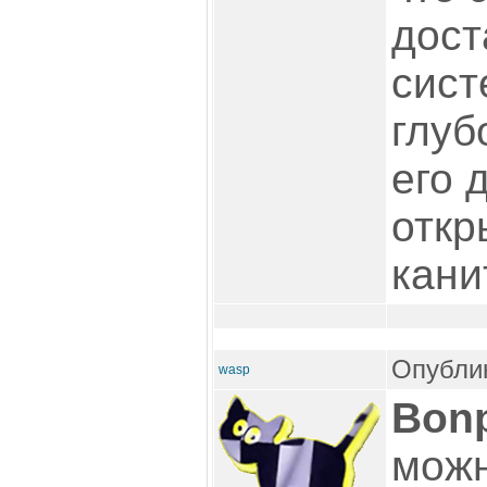
дост
сист
глуб
его 
откр
кани
Опублик
wasp
Bon
можн