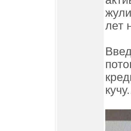
жули
лет 
Введ
пото
кред
кучу.