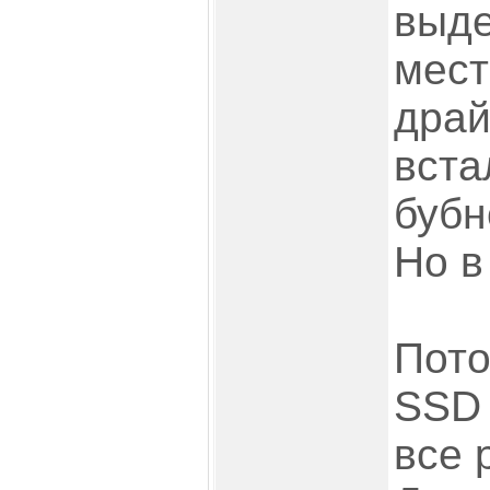
выд
мест
драй
вста
бубн
Но в
Пото
SSD 
все 