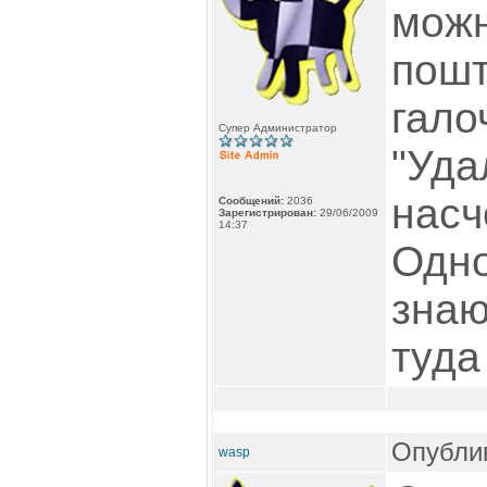
можн
пошт
гало
Супер Администратор
"Уда
насч
Сообщений:
2036
Зарегистрирован:
29/06/2009
14:37
Одно
знаю
туда
Опублик
wasp