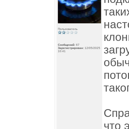
таки
наст
Пользователь
клон
Сообщений:
67
загр
Зарегистрирован:
12/05/2025
10:41
обыч
пото
тако
Спра
что 