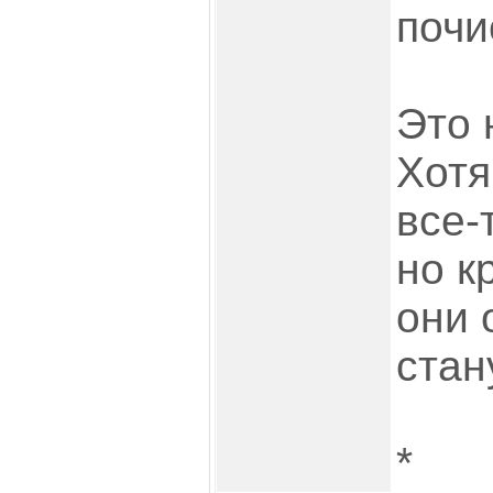
почи
Это 
Хотя
все-
но к
они 
стану
*