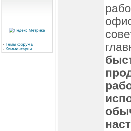
рабо
офис
сове
глав
-
Темы форума
-
Комментарии
быс
про
рабо
исп
обы
нас