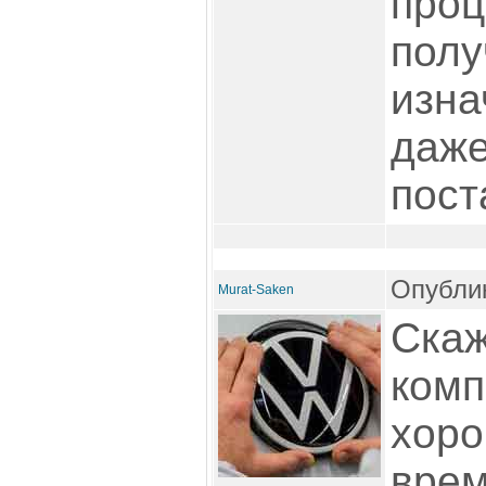
проц
полу
изна
даже
пост
Опублик
Murat-Saken
Скаж
комп
хоро
врем