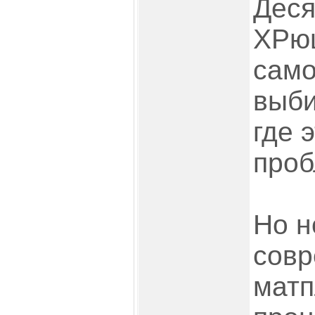
Деся
ХРюш
само
выби
где 
проб
Но н
сов
матп