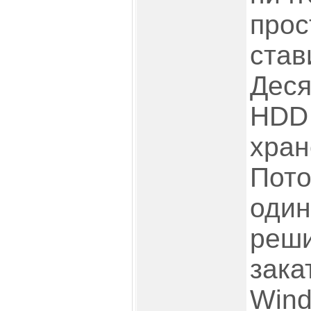
прос
став
Деся
HDD
хран
Пото
один
реши
зака
Wind