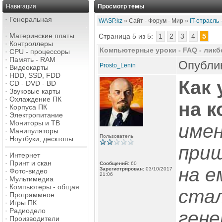
Навигация
Просмотр темы
·
Генеральная
WASP.kz
» Сайт - Форум - Мир »
IT-отрасль
·
Материнские платы
Страница 5 из 5:
1
2
3
4
5
·
Контроллеры
Компьютерные уроки - FAQ - ликб
·
CPU - процессоры
·
Память - RAM
Опублик
Prosto_Lenin
·
Видеокарты
·
HDD, SSD, FDD
Как 
·
CD - DVD - BD
·
Звуковые карты
·
Охлаждение ПК
на 
·
Корпуса ПК
·
Электропитание
·
Мониторы и ТВ
имен
·
Манипуляторы
Пользователь
·
Ноутбуки, десктопы
приш
·
Интернет
·
Принт и скан
Сообщений:
60
на е
Зарегистрирован:
03/10/2017
·
Фото-видео
21:06
·
Мультимедиа
·
Компьютеры - общая
стал
·
Программное
·
Игры ПК
·
Радиодело
гене
·
Производители