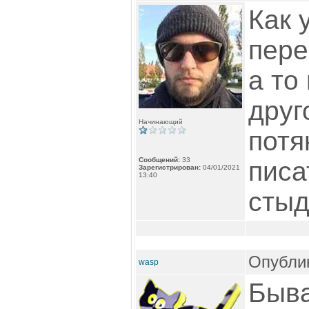
Как 
пере
а то
друг
Начинающий
потя
Сообщений:
33
писа
Зарегистрирован:
04/01/2021
13:40
стыд
Опублик
wasp
Быва