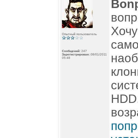
Bon
вопр
Хочу
Опытный пользователь
само
Сообщений:
247
наоб
Зарегистрирован:
08/01/2011
05:48
клон
сист
HDD.
возр
попр