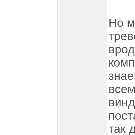
Но м
трев
врод
комп
знае
всем
винд
пост
так 