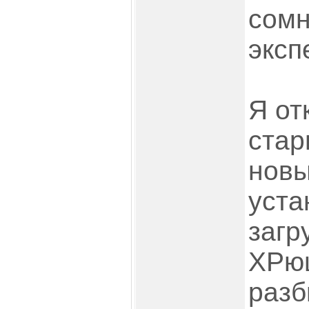
сомн
эксп
Я от
стар
новы
уста
загр
ХРюш
разб