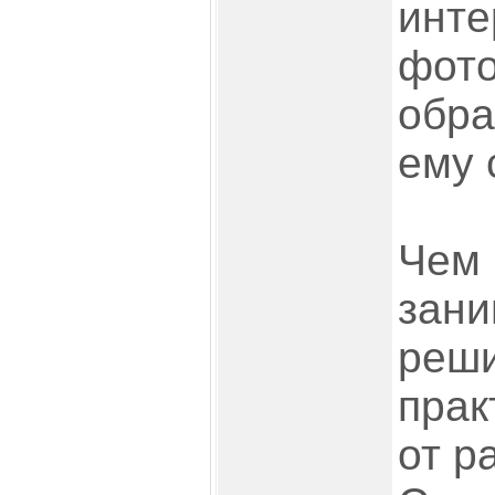
инте
фото
обра
ему 
Чем 
зани
реши
прак
от р