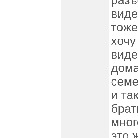
разъ
вид
тоже
хочу
виде
дома
семе
и та
брат
много
это 