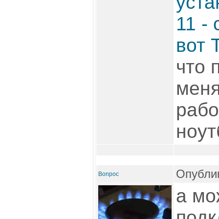
уста
11 -
вот 
что 
меня
рабо
ноут
Опублик
Bonpoc
а мо
подк