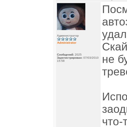
Посм
авто
удал
Администратор
Скай
Сообщений:
2025
не б
Зарегистрирован:
07/03/2010
15:58
трев
Испо
заод
что-