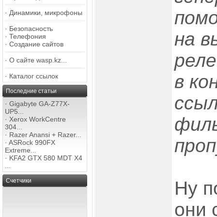
пом
·
Динамики, микрофоны
·
Безопасность
на в
·
Телефония
·
Создание сайтов
рел
·
О сайте wasp.kz...
в ко
·
Каталог ссылок
Последние статьи
ссыл
·
Gigabyte GA-Z77X-
UP5...
фил
·
Xerox WorkCentre
304...
·
Razer Anansi + Razer...
проп
·
ASRock 990FX
Extreme...
·
KFA2 GTX 580 MDT X4
...
Счетчики
Ну п
они 