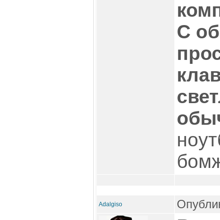
комп
С о
про
кла
свет
обы
ноут
бом
Опублик
Adalgiso