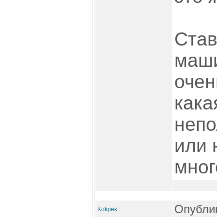
Став
маши
очен
кака
непо
или 
мног
Опублик
Kokpek