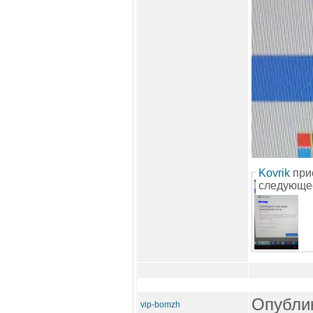
Kovrik
при
следующе
Опублик
vip-bomzh