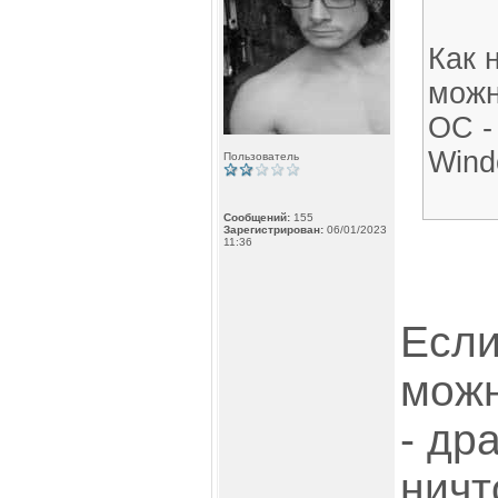
Как 
можн
ОС -
Wind
Пользователь
Сообщений:
155
Зарегистрирован:
06/01/2023
11:36
Если
можн
- др
ничт