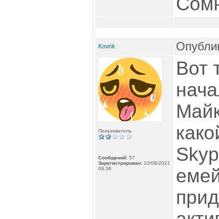
Сомн
Опублик
Kovrik
Вот 
нача
Майк
како
Пользователь
Skyp
Сообщений:
57
Зарегистрирован:
10/08/2021
емей
09:36
прид
акти