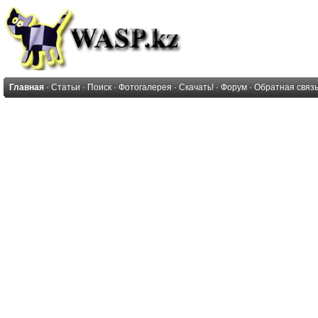
Главная
·
Статьи
·
Поиск
·
Фотогалерея
·
Скачать!
·
Форум
·
Обратная связ