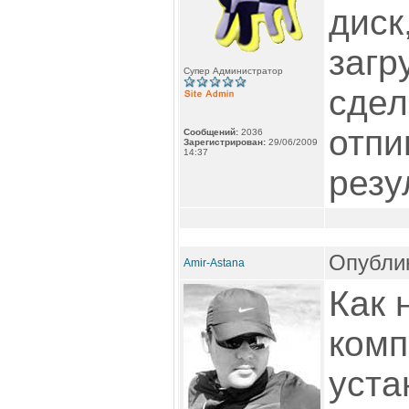
диск
загр
Супер Администратор
сдел
отпи
Сообщений:
2036
Зарегистрирован:
29/06/2009
14:37
резу
Опублик
Amir-Astana
Как 
комп
уста