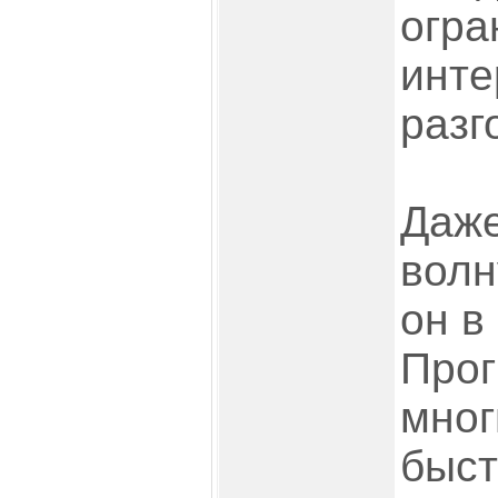
огра
инте
разг
Даже
волн
он в
Прог
мног
быст