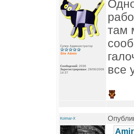
Одно
рабо
там 
сооб
Супер Администратор
гало
все 
Сообщений:
2036
Зарегистрирован:
29/06/2009
14:37
Опублик
Kolmar-X
Amir