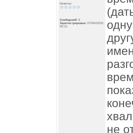
Новичок
(дат
Сообщений:
9
одну
Зарегистрирован:
07/06/2026
06:21
друг
имен
разг
врем
пока
коне
хвал
не о