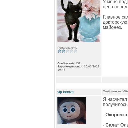
У меня подр
цена непод
Главное сал
докторскую
майонез.
Пользователь
Сообщений:
137
Зарегистрирован:
30/03/2021
16:44
Опубликовано 06-
vip-bomzh
Я насчитал 
получилось
-
Окорочка
-
Салат Ол