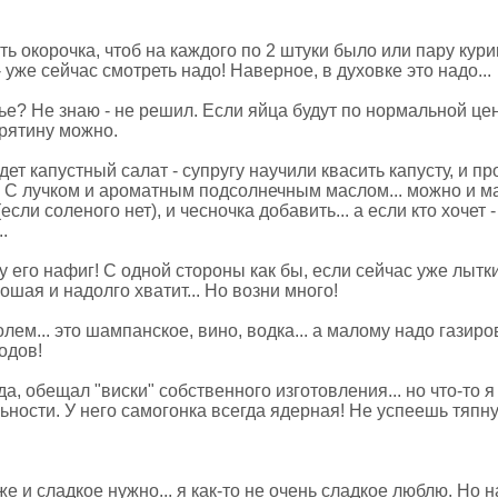
ь окорочка, чтоб на каждого по 2 штуки было или пару кури
 уже сейчас смотреть надо! Наверное, в духовке это надо...
е? Не знаю - не решил. Если яйца будут по нормальной цене
урятину можно.
дет капустный салат - супругу научили квасить капусту, и пр
! С лучком и ароматным подсолнечным маслом... можно и м
если соленого нет), и чесночка добавить... а если кто хочет
.
у его нафиг! С одной стороны как бы, если сейчас уже лытки
ошая и надолго хватит... Но возни много!
олем... это шампанское, вино, водка... а малому надо газиров
одов!
да, обещал "виски" собственного изготовления... но что-то 
ности. У него самогонка всегда ядерная! Не успеешь тяпну
же и сладкое нужно... я как-то не очень сладкое люблю. Но н