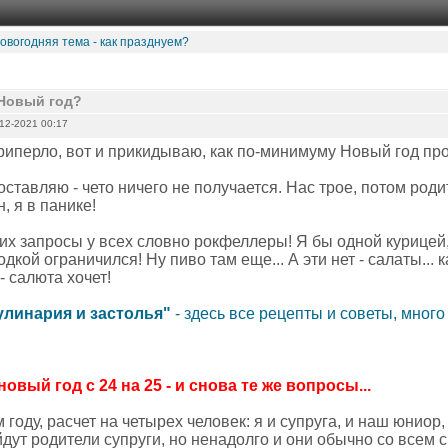
овогодняя тема - как празднуем?
 Новый год?
12-2021 00:17
риперло, вот и прикидываю, как по-минимуму Новый год про
составляю - чето ничего не получается. Нас трое, потом роди
н, я в панике!
их запросы у всех словно рокфеллеры! Я бы одной курицей,
одкой ограничился! Ну пиво там еще... А эти нет - салаты... 
- салюта хочет!
улинария и застолья"
- здесь все рецепты и советы, много
новый год с 24 на 25 - и снова те же вопросы...
м году, расчет на четырех человек: я и супруга, и наш юниор,
дут родители супруги, но ненадолго и они обычно со всем с