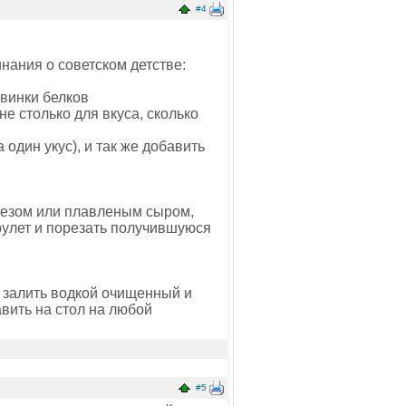
#4
нания о советском детстве:
винки белков
не столько для вкуса, сколько
один укус), и так же добавить
незом или плавленым сыром,
 рулет и порезать получившуюся
и залить водкой очищенный и
вить на стол на любой
#5