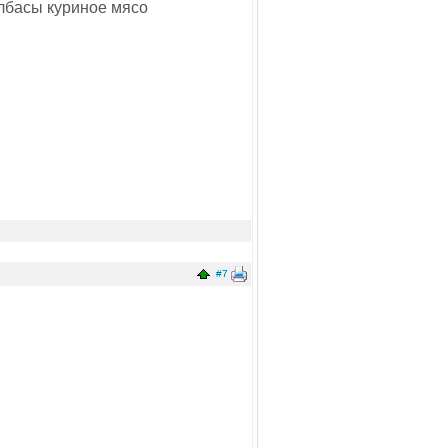
олбасы куриное мясо
#7