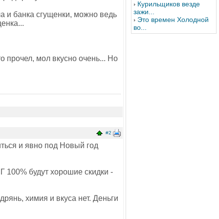
Курильщиков везде
зажи...
ла и банка сгущенки, можно ведь
Это времен Холодной
енка...
во...
о прочел, мол вкусно очень... Но
#2
иться и явно под Новый год
НГ 100% будут хорошие скидки -
рянь, химия и вкуса нет. Деньги