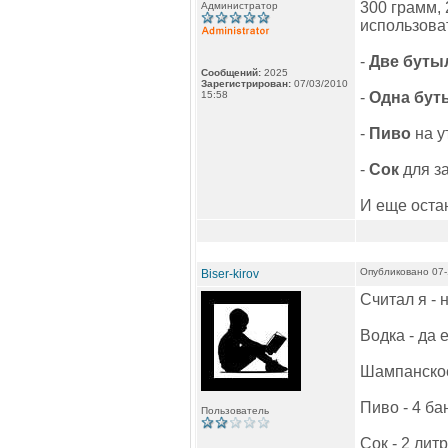
300 грамм,
Администратор
использова
-
Две буты
Сообщений:
2025
Зарегистрирован:
07/03/2010
15:58
-
Одна бут
-
Пиво
на у
-
Сок
для з
И еще остан
Опубликовано 07-
Biser-kirov
Считал я - 
Водка - да 
Шампанское 
Пиво - 4 бан
Пользователь
Сок - 2 лит