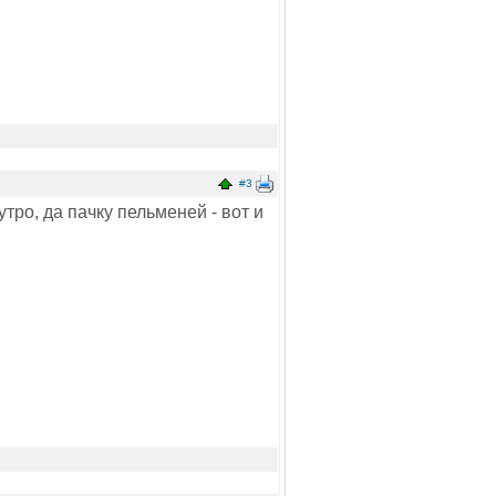
#3
утро, да пачку пельменей - вот и