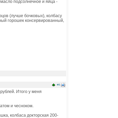
к масло подсолнечное и яйца -
рцов (лучше бочковых), колбасу
леный горошек консервированный,
#6
рублей. Итого у меня
матом и чесноком.
шка, колбаса докторская 200-