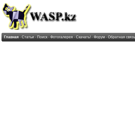
Главная
·
Статьи
·
Поиск
·
Фотогалерея
·
Скачать!
·
Форум
·
Обратная связ