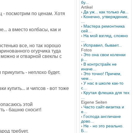
бу...
Artikel
Да уж... как только Ав...
ц - посмотрим по ценам. Хотя
Конечно, утверждение,
...
Мастера ремонтника
... а вместо колбасы, как и
сей...
На мой взгляд, сложно
...
Исправил, бывает...
остенько все, но так хорошо
Fotos
аринованного огурчика туда
Это она свои коленки
 - можно и отварной свеклы с
р...
В контрстрайк не
иначе...
 прикупить - неплохо будет.
Это точно! Причем,
чем...
У нас в школе как-то
с...
ки купить... и чипсов - вот тоже
Крутая флешка для тех
...
Eigene Seiten
я опасаюсь этой
Часто сайт-визитка и
ть - башню сносит!
е...
Господа англичане
дово...
Не - но это реально.
Б...
арод требует.