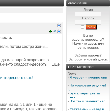
Авторизация
Логин
Пароль
#1
Вы не
вести.
зарегистрированы?
Нажмите здесь
для
тели, потом сестра жены...
регистрации.
Забыли пароль?
Запросите новый
здесь
.
 да или парой окорочков в
какие-то сладости-десерты... Еще
Letzte Kommentare
News
Я уверен - именно они
 интересного есть!
...
На урановые рудники!
К...
Бухгалтеры уже за
голо...
Вот так и заменят нас
 моя мама. 31 или 1 - еще не
...
воим приходят, так что хорошо
Уважаемый - назад в