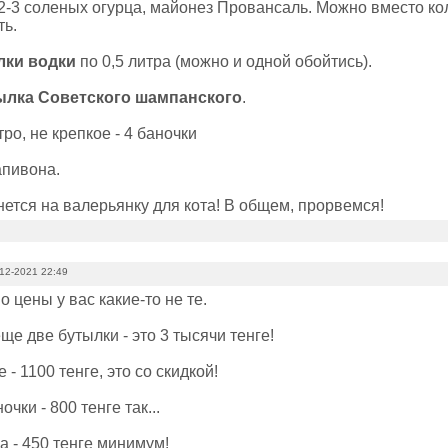
 2-3 соленых огурца, майонез Провансаль. Можно вместо к
ть.
лки водки
по 0,5 литра (можно и одной обойтись).
ылка Советского шампанского
.
тро, не крепкое - 4 баночки
апивона.
ется на валерьянку для кота! В общем, прорвемся!
12-2021 22:49
но цены у вас какие-то не те.
еще две бутылки - это 3 тысячи тенге!
- 1100 тенге, это со скидкой!
очки - 800 тенге так...
ра - 450 тенге минимум!