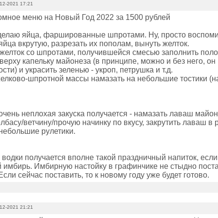
12-2021 17:21
омное меню на Новый Год 2022 за 1500 рублей
 делаю яйца, фаршированные шпротами. Ну, просто воспоми
яйца вкрутую, разрезать их пополам, вынуть желток.
 желток со шпротами, получившейся смесью заполнить поло
сверху капельку майонеза (в принципе, можно и без него, он 
сти) и украсить зеленью - укроп, петрушка и т.д.
желково-шпротной массы намазать на небольшие тостики (на 
очень неплохая закуска получается - намазать лаваш майо
лбасу/ветчину/прочую начинку по вкусу, закрутить лаваш в
 небольшие рулетики.
 водки получается вполне такой праздничный напиток, есл
 имбирь. Имбирную настойку в графинчике не стыдно поста
 Если сейчас поставить, то к новому году уже будет готово.
12-2021 21:21