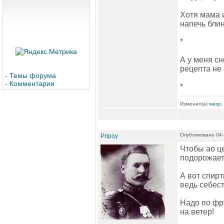
Хотя мама и
напечь блин
*
А у меня сн
рецепта не 
-
Темы форума
-
Комментарии
*
Изменил(а)
wasp
,
Опубликовано 04-
Pripoy
Чтобы ао це
подорожает
А вот спирт
ведь себес
Надо по фру
на ветер!