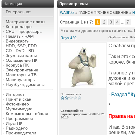
Навигация
Просмотр темы
·
Генеральная
WASP.kz
» РАЗНОЕ ПРОЧЕЕ ОБЩЕНИЕ »
Н
·
Материнские платы
Страница 1 из 7:
1
2
3
4
...
7
·
Контроллеры
Что само дешево приготовить на
·
CPU - процессоры
·
Память - RAM
Опубликовано 04-
Reys-420
·
Видеокарты
С баблом п
·
HDD, SSD, FDD
·
CD - DVD - BD
·
Звуковые карты
Так и этак 
·
Охлаждение ПК
короче, бли
·
Корпуса ПК
·
Электропитание
Главное у н
·
Мониторы и ТВ
духовке и в
·
Манипуляторы
малой орет 
·
Ноутбуки, десктопы
·
Интернет
-
Раздел
"К
Пользователь
·
Принт и скан
·
Фото-видео
*
·
Мультимедиа
Сообщений:
75
·
Компьютеры - общая
Зарегистрирован:
28/09/2021
Правка на 
10:16
·
Программное
·
Игры ПК
Итак. В это
·
Радиодело
решили, зай
·
Производители