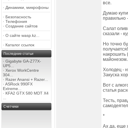
все.
·
Динамики, микрофоны
Думаю купит
·
Безопасность
правильно -
·
Телефония
·
Создание сайтов
Салат оливь
сказали - к
·
О сайте wasp.kz...
Но точно бу
·
Каталог ссылок
получается
Последние статьи
накрошить (
майонезом..
·
Gigabyte GA-Z77X-
UP5...
Холодец - н
·
Xerox WorkCentre
Закуска хор
304...
·
Razer Anansi + Razer...
·
ASRock 990FX
Вот с алког
Extreme...
статья расх
·
KFA2 GTX 580 MDT X4
...
Тесть, прав
самодеятель
Счетчики
*
Ах да, еще 