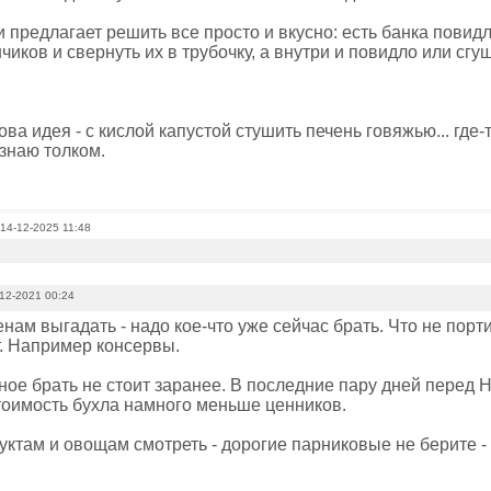
 предлагает решить все просто и вкусно: есть банка повид
чиков и свернуть их в трубочку, а внутри и повидло или сгущ
ова идея - с кислой капустой стушить печень говяжью... где-т
знаю толком.
 14-12-2025 11:48
12-2021 00:24
нам выгадать - надо кое-что уже сейчас брать. Что не порт
. Например консервы.
ное брать не стоит заранее. В последние пару дней перед 
тоимость бухла намного меньше ценников.
ктам и овощам смотреть - дорогие парниковые не берите - д