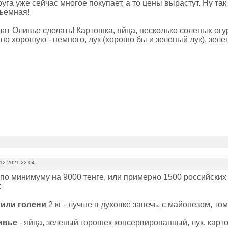
уга уже сейчас многое покупает, а то цены вырастут. Ну та
ъемная!
ат Оливье сделать! Картошка, яйца, несколько соленых огу
 но хорошую - немного, лук (хорошо бы и зеленый лук), зе
12-2021 22:04
по минимуму на 9000 тенге, или примерно 1500 российских 
:
 или голени
2 кг - лучше в духовке запечь, с майонезом, то
ивье
- яйца, зеленый горошек консервированный, лук, карто