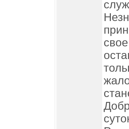
служ
Незн
прин
свое
оста
толь
жало
стан
Добр
суто