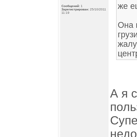
же е
Сообщений:
1
Зарегистрирован:
25/10/2011
11:19
Она 
груз
жалу
цент
А я 
поль
Супе
недо