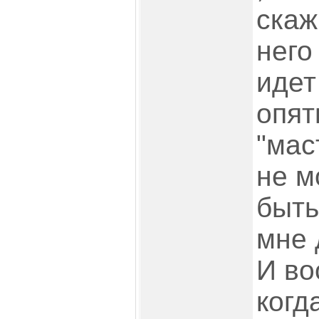
скаж
него
идет
опят
"мас
не м
быть
мне 
И во
когд