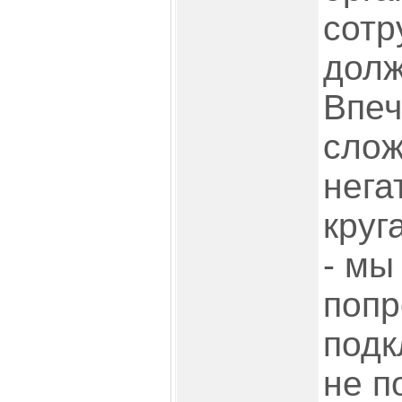
сотр
долж
Впеч
слож
нега
круг
- мы
попр
подк
не п