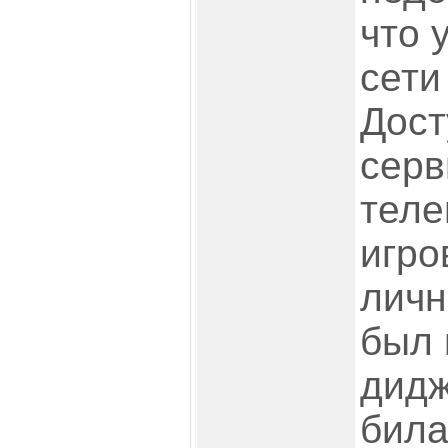
что 
сети
Дост
серв
теле
игро
личн
был 
дидж
била