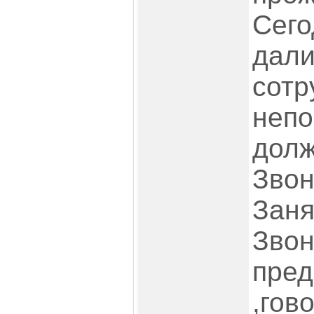
Сего
дали
сотр
непо
долж
Звон
Заня
Звон
пре
,гов