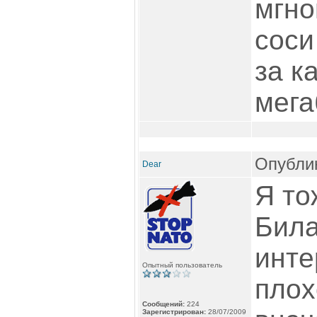
мгно
соси
за к
мега
Опублик
Dear
Я то
Била
инте
Опытный пользователь
плох
Сообщений:
224
Зарегистрирован:
28/07/2009