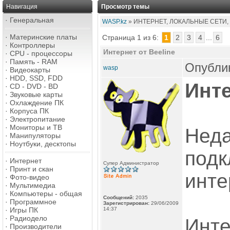
Навигация
Просмотр темы
·
Генеральная
WASP.kz
» ИНТЕРНЕТ, ЛОКАЛЬНЫЕ СЕТИ,
·
Материнские платы
Страница 1 из 6:
1
2
3
4
...
6
·
Контроллеры
Интернет от Beeline
·
CPU - процессоры
·
Память - RAM
Опублик
wasp
·
Видеокарты
·
HDD, SSD, FDD
Инте
·
CD - DVD - BD
·
Звуковые карты
·
Охлаждение ПК
·
Корпуса ПК
·
Электропитание
·
Мониторы и ТВ
Неда
·
Манипуляторы
·
Ноутбуки, десктопы
подк
·
Интернет
Супер Администратор
·
Принт и скан
инте
·
Фото-видео
·
Мультимедиа
·
Компьютеры - общая
Сообщений:
2035
·
Программное
Зарегистрирован:
29/06/2009
·
Игры ПК
14:37
·
Радиодело
Инте
·
Производители