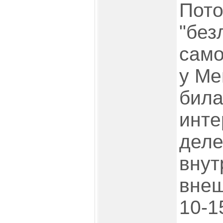
Пото
"без
само
у Ме
била
инте
деле
внут
внеш
10-1