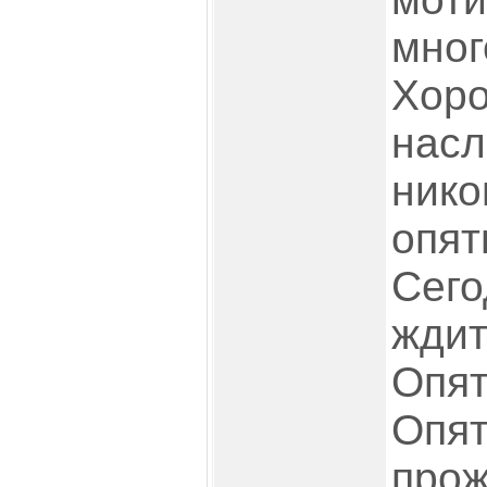
мног
Хор
нас
нико
опят
Сего
ждит
Опят
Опят
прож