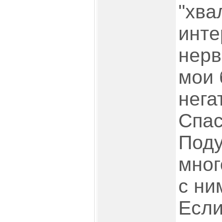
"хва
инте
нерв
мои 
нега
Спас
Поду
мног
с ни
Если