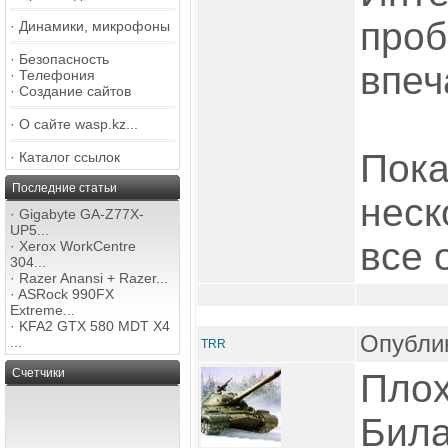
проб
·
Динамики, микрофоны
·
Безопасность
впеч
·
Телефония
·
Создание сайтов
·
О сайте wasp.kz...
Пока
·
Каталог ссылок
Последние статьи
неск
·
Gigabyte GA-Z77X-
UP5...
все 
·
Xerox WorkCentre
304...
·
Razer Anansi + Razer...
·
ASRock 990FX
Extreme...
·
KFA2 GTX 580 MDT X4
Опублик
...
TRR
Счетчики
Плох
Била