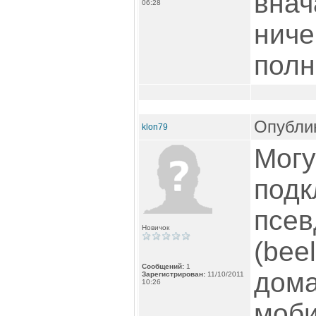
внач
06:28
ниче
полн
Опублик
klon79
Могу
подк
псев
Новичок
(bee
Сообщений:
1
дома
Зарегистрирован:
11/10/2011
10:26
моби