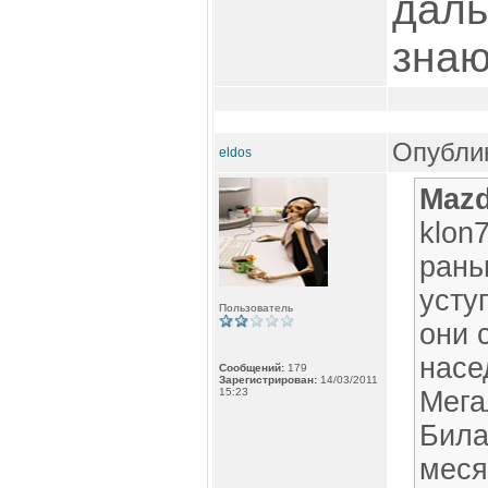
даль
знаю
Опублик
eldos
Mazd
klon7
рань
усту
Пользователь
они 
насе
Сообщений:
179
Зарегистрирован:
14/03/2011
15:23
Мега
Била
меся