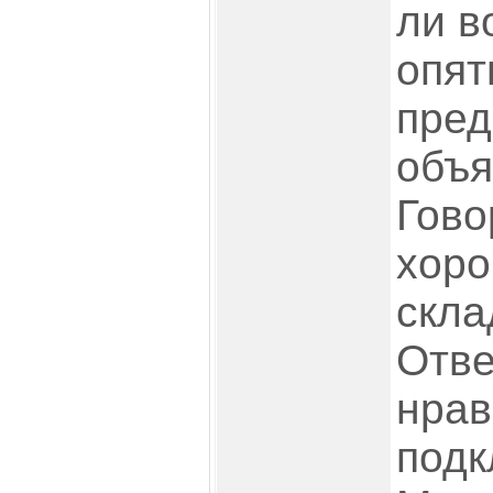
ли в
опят
пред
объя
Гово
хоро
скла
Отве
нрав
подк