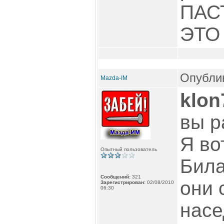
ПАС
ЭТО
Опублик
Mazda-IM
klon
вы р
Я во
Опытный пользователь
Била
Сообщений:
321
они 
Зарегистрирован:
02/08/2010
06:30
насе