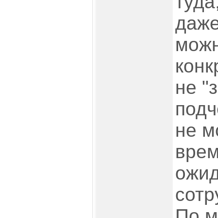
туда
даже
можн
конк
не "
подч
не м
врем
ожи
сотр
По м