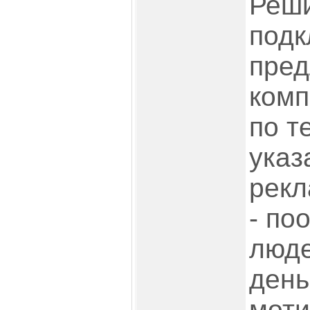
Реш
подк
пре
комп
по т
указ
рекл
- по
люде
день
моти