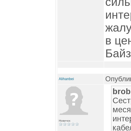
силь
инте
жалу
в це
Байз
Опублик
Alihanbei
brob
Сест
меся
инте
Новичок
кабе