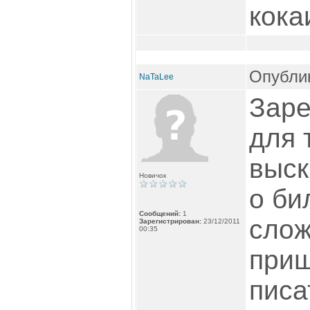
кок
Опублик
NaTaLee
Заре
для 
выск
Новичок
о би
Сообщений:
1
слож
Зарегистрирован:
23/12/2011
00:35
приш
писа