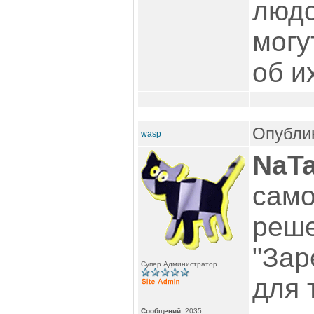
людс
могу
об и
Опублик
wasp
NaT
само
реше
"Зар
Супер Администратор
для 
Сообщений:
2035