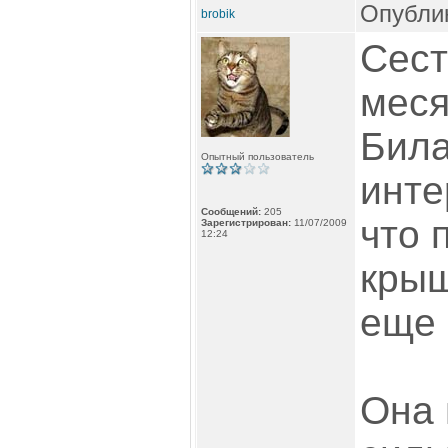
Опублик
brobik
Сест
меся
Бил
Опытный пользователь
инте
Сообщений:
205
что 
Зарегистрирован:
11/07/2009
12:24
крыш
еще 
Она 