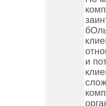
комп
заин
бОль
клие
отно
и по
клие
слож
комп
орга