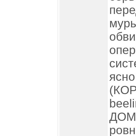
пере
муры
обви
опе
сист
ясно
(КО
beel
ДОМА
ров