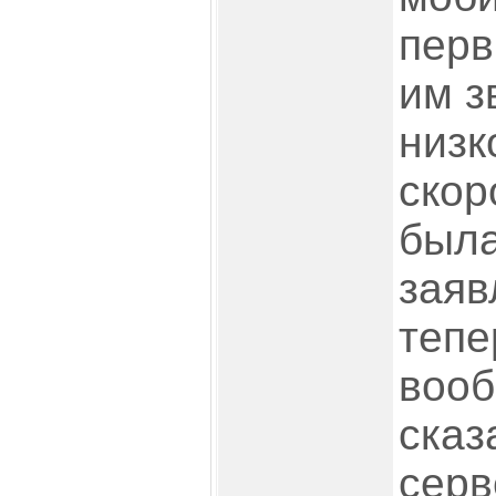
перв
им з
низк
скор
была
заяв
тепе
вооб
сказ
серв