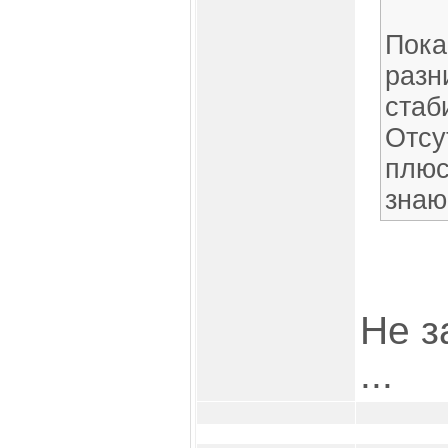
Пока
разн
стаб
Отсу
плюс
знаю.
Не з
...