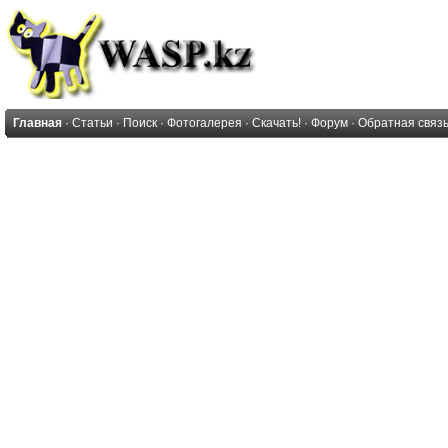
Главная
·
Статьи
·
Поиск
·
Фотогалерея
·
Скачать!
·
Форум
·
Обратная связ