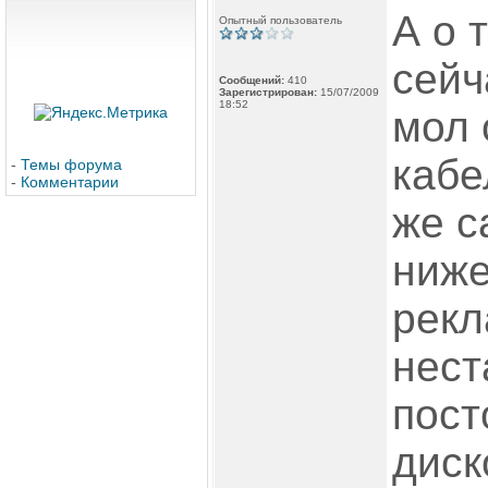
А о 
Опытный пользователь
сейч
Сообщений:
410
Зарегистрирован:
15/07/2009
18:52
мол 
кабе
-
Темы форума
-
Комментарии
же с
ниже
рекл
нест
пост
диск