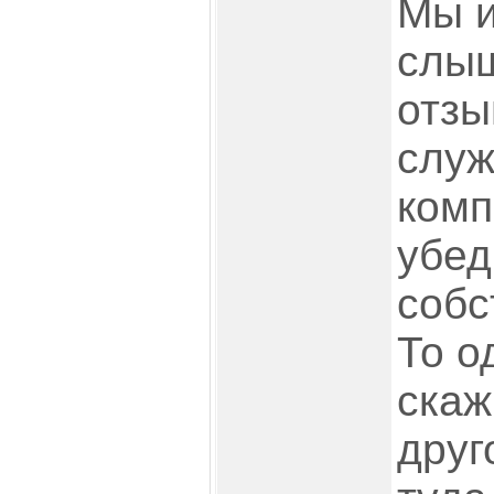
Мы 
слы
отзы
слу
комп
убед
собс
То о
скажи
друг