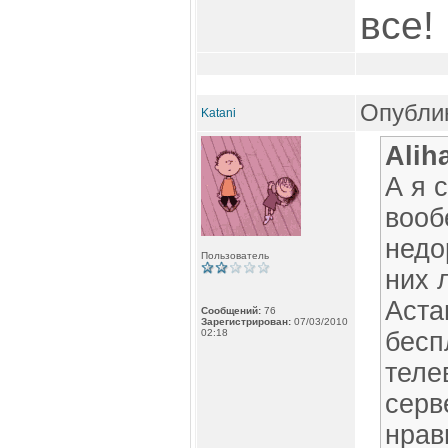
все!
Опублик
Katani
Alih
А я 
вооб
недо
Пользователь
них 
Аста
Сообщений:
76
Зарегистрирован:
07/03/2010
02:18
бесп
теле
серв
нрав