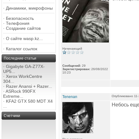
·
Динамики, микрофоны
·
Безопасность
·
Телефония
·
Создание сайтов
·
О сайте wasp.kz...
·
Каталог ссылок
Начинающий
Последние статьи
·
Gigabyte GA-Z77X-
Сообщений:
29
Зарегистрирован:
26/08/2022
UP5...
10:23
·
Xerox WorkCentre
304...
·
Razer Anansi + Razer...
·
ASRock 990FX
Extreme...
Опубликовано 11-
Tenenan
·
KFA2 GTX 580 MDT X4
Небось еще 
...
Счетчики