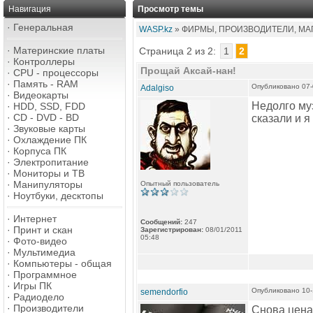
Навигация
Просмотр темы
·
Генеральная
WASP.kz
» ФИРМЫ, ПРОИЗВОДИТЕЛИ, МАГ
·
Материнские платы
Страница 2 из 2:
1
2
·
Контроллеры
Прощай Аксай-нан!
·
CPU - процессоры
·
Память - RAM
Опубликовано 07-
Adalgiso
·
Видеокарты
Недолго муз
·
HDD, SSD, FDD
·
CD - DVD - BD
сказали и я
·
Звуковые карты
·
Охлаждение ПК
·
Корпуса ПК
·
Электропитание
·
Мониторы и ТВ
·
Манипуляторы
Опытный пользователь
·
Ноутбуки, десктопы
·
Интернет
Сообщений:
247
·
Принт и скан
Зарегистрирован:
08/01/2011
05:48
·
Фото-видео
·
Мультимедиа
·
Компьютеры - общая
·
Программное
·
Игры ПК
Опубликовано 10-
semendorfio
·
Радиодело
·
Производители
Снова цена