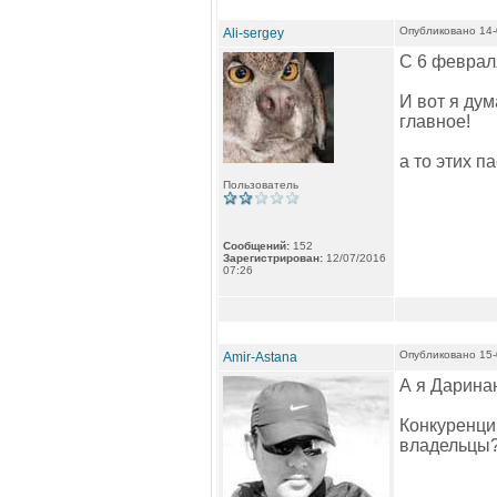
Опубликовано 14-
Ali-sergey
С 6 февраля
И вот я дум
главное!
а то этих п
Пользователь
Сообщений:
152
Зарегистрирован:
12/07/2016
07:26
Опубликовано 15-
Amir-Astana
А я Даринан
Конкуренци
владельцы