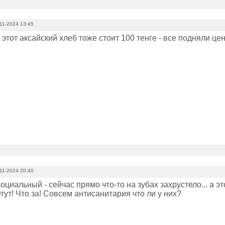
11-2024 13:45
тот аксайский хлеб тоже стоит 100 тенге - все подняли це
11-2024 20:40
оциальный - сейчас прямо что-то на зубах захрустело... а эт
тут! Что за! Совсем антисанитария что ли у них?