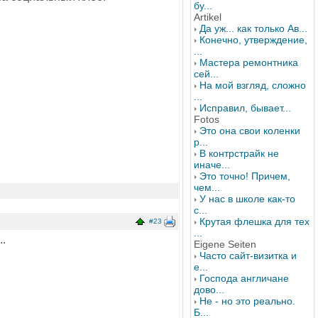
бу...
Artikel
Да уж... как только Ав...
Конечно, утверждение,
...
Мастера ремонтника
сей...
На мой взгляд, сложно
...
Исправил, бывает...
Fotos
Это она свои коленки
р...
В контрстрайк не
иначе...
Это точно! Причем,
чем...
У нас в школе как-то
с...
Крутая флешка для тех
#23
...
..
Eigene Seiten
Часто сайт-визитка и
е...
Господа англичане
дово...
Не - но это реально.
Б...