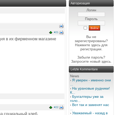
Авторизация
Логин
Пароль
#21
Вы не
одня в их фирменном магазине
зарегистрированы?
Нажмите здесь
для
регистрации.
Забыли пароль?
Запросите новый
здесь
.
Letzte Kommentare
News
Я уверен - именно они
...
На урановые рудники!
К...
Бухгалтеры уже за
голо...
Вот так и заменят нас
#22
...
Уважаемый - назад в
на социальный хлеб.