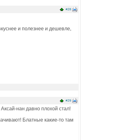
#28
 вкуснее и полезнее и дешевле,
#29
. Аксай-нан давно плохой стал!
лачивают! Блатные какие-то там