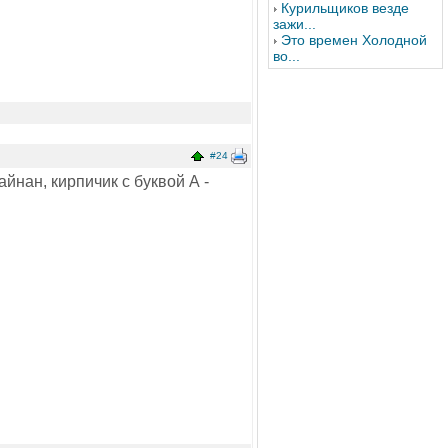
Курильщиков везде
зажи...
Это времен Холодной
во...
#24
йнан, кирпичик с буквой А -