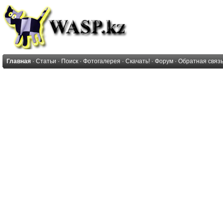
Главная
·
Статьи
·
Поиск
·
Фотогалерея
·
Скачать!
·
Форум
·
Обратная связ