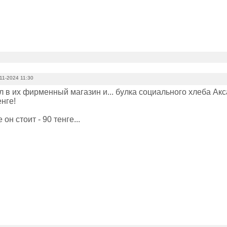
11-2024 11:30
 в их фирменный магазин и... булка социального хлеба Акса
енге!
он стоит - 90 тенге...