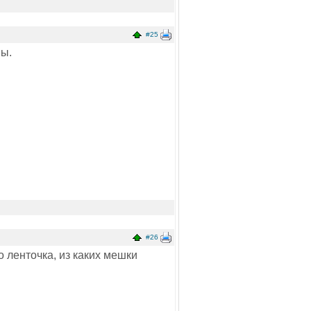
#25
ны.
#26
о ленточка, из каких мешки