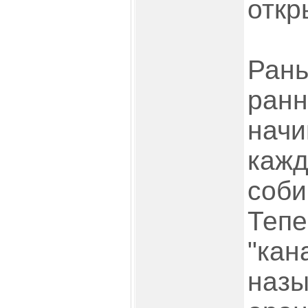
откр
Рань
ранн
начи
кажд
соби
Тепе
"кан
назы