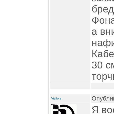
бред
Фона
а вн
нафи
Кабе
30 с
торч
Опублик
Vizitors
Я во