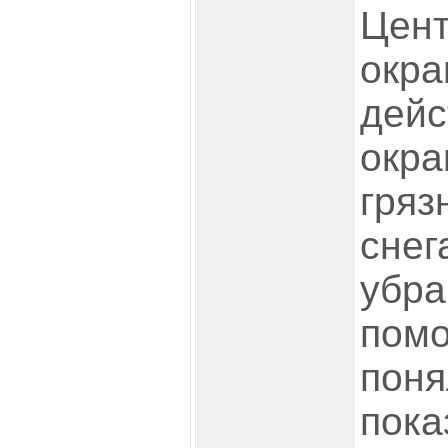
Цент
окра
дейс
окра
гряз
снег
убр
помо
поня
пока