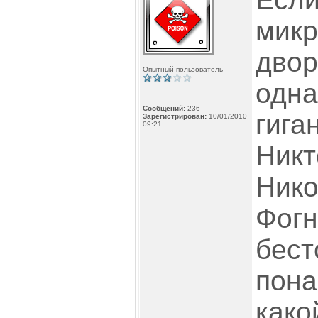
микр
двор
Опытный пользователь
одна
Сообщений:
236
гига
Зарегистрирован:
10/01/2010
09:21
Никт
Нико
Фогн
бест
пона
како