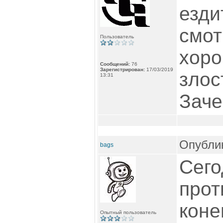
езди
смот
Пользователь
хоро
Сообщений:
76
Зарегистрирован:
17/03/2019
злос
13:31
Заче
Опублик
bags
Сего
про
коне
Опытный пользователь