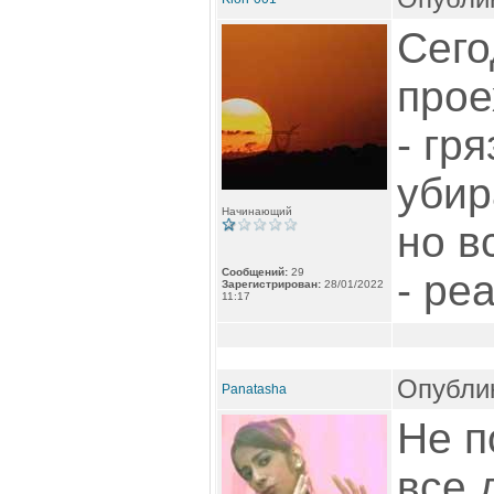
Сего
прое
- гря
убир
Начинающий
но в
Сообщений:
29
- ре
Зарегистрирован:
28/01/2022
11:17
Опублик
Panatasha
Не п
все 