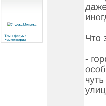
даж
иног
Что 
-
Темы форума
-
Комментарии
- го
особ
чуть
улиц