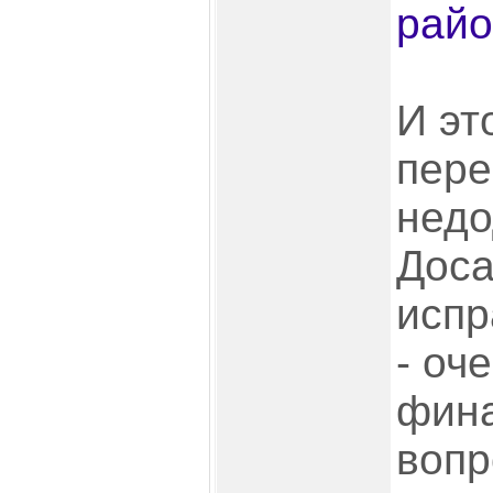
райо
И эт
пере
недо
Доса
испр
- оч
фина
вопр