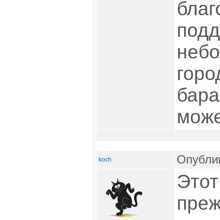
благ
подд
небо
горо
бара
може
Опублик
koch
Этот
преж