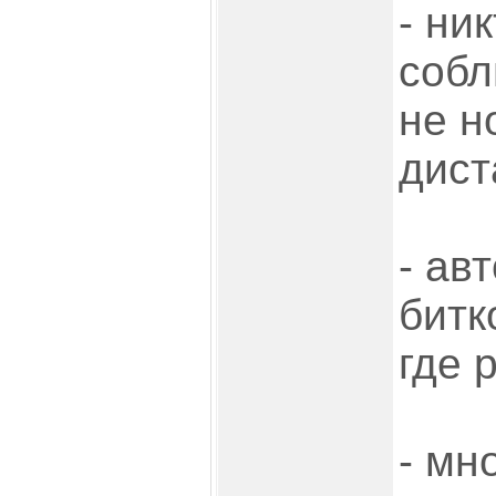
- ни
собл
не н
дис
- ав
битк
где 
- мн