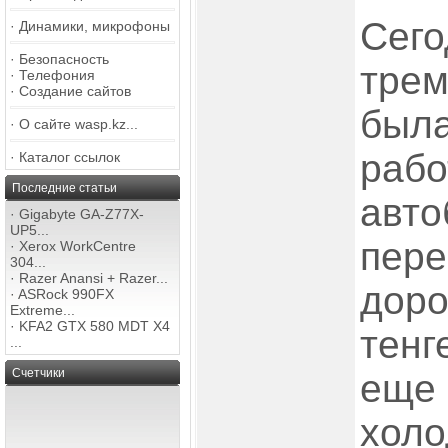
Сего
·
Динамики, микрофоны
·
Безопасность
трем
·
Телефония
·
Создание сайтов
была
·
О сайте wasp.kz...
рабо
·
Каталог ссылок
Последние статьи
авто
·
Gigabyte GA-Z77X-
UP5...
пере
·
Xerox WorkCentre
304...
·
Razer Anansi + Razer...
доро
·
ASRock 990FX
Extreme...
·
KFA2 GTX 580 MDT X4
тенг
...
Счетчики
еще 
холо