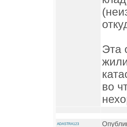
(неи
откуд
Эта 
жил
ката
во ч
нехо
Опублик
ADASTRA123