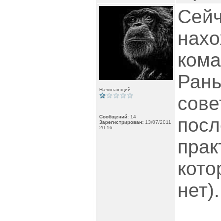
Сейч
нахо
кома
Рань
Начинающий
сове
Сообщений:
14
посл
Зарегистрирован:
13/07/2011
20:16
прак
кото
нет).