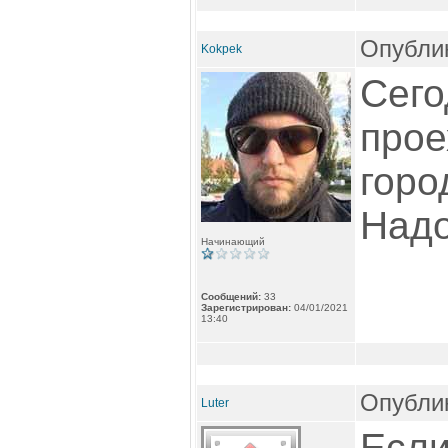
Опублик
Kokpek
Сего
прое
горо
Надо
Начинающий
Сообщений:
33
Зарегистрирован:
04/01/2021
13:40
Опублик
Luter
Если