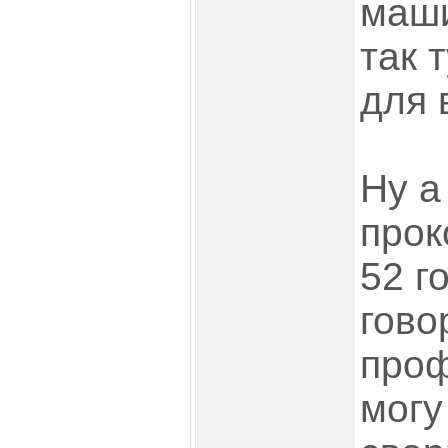
маши
так 
для 
Ну а
прок
52 г
гово
про
могу