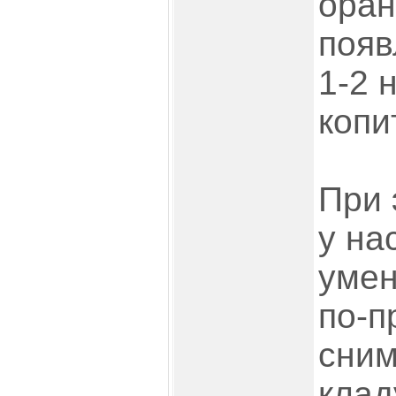
оран
появ
1-2 
копи
При 
у на
умен
по-п
сним
клад