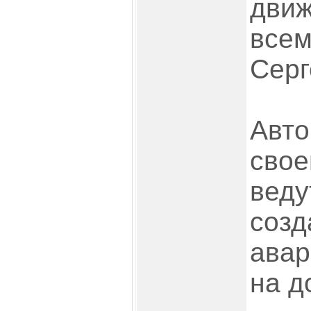
движ
всем
Серг
Авто
свое
веду
созд
авар
на д