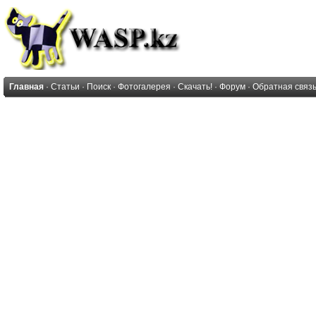
Главная
·
Статьи
·
Поиск
·
Фотогалерея
·
Скачать!
·
Форум
·
Обратная связ