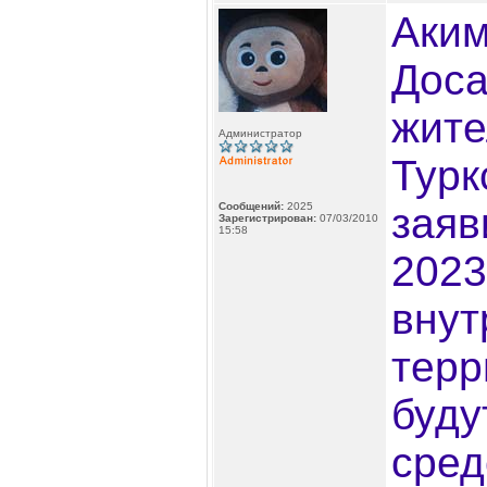
Аким
Доса
жит
Администратор
Турк
Сообщений:
2025
заяв
Зарегистрирован:
07/03/2010
15:58
2023
вну
терр
буду
сред