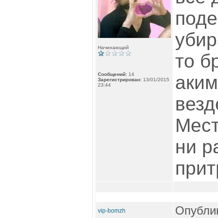
поде
убир
Начинающий
то б
Сообщений:
14
аким
Зарегистрирован:
13/01/2015
23:44
везд
Мест
ни р
прит
Опублик
vip-bomzh