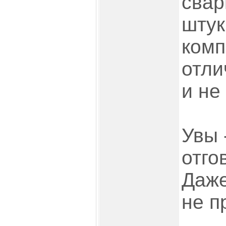
свар
штук
комп
отли
и не
Увы 
отго
Даже
не п