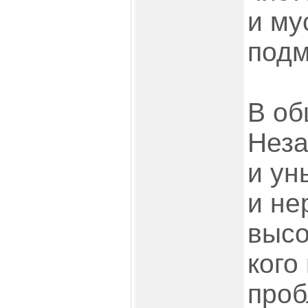
и му
подм
В об
Неза
и ун
и не
высо
кого
проб