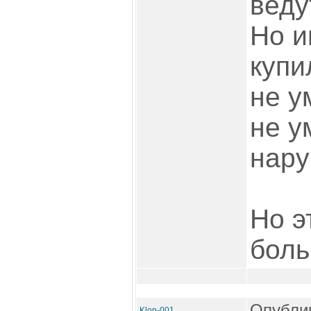
веду
Но и
купи
не у
не у
нару
Но э
боль
Опублик
Klon-001