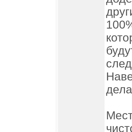
друг
100%
кото
буду
след
Наве
дела
Мест
чист