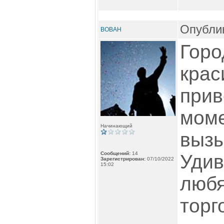
Опублик
BOBAH
Горо
крас
прив
моме
Начинающий
вызы
Сообщений:
14
Удив
Зарегистрирован:
07/10/2022
15:02
любя
торг