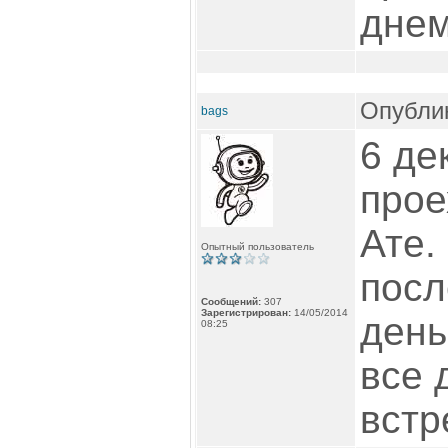
днем
Опублик
bags
6 де
прое
Ате.
Опытный пользователь
посл
Сообщений:
307
Зарегистрирован:
14/05/2014
день
08:25
все 
встр