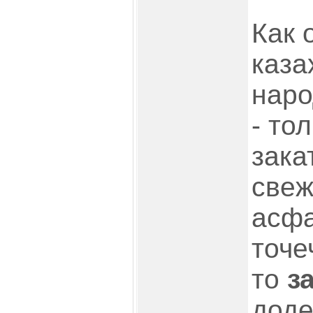
Как 
каза
наро
- то
зака
свеж
асфа
точе
то
з
доде