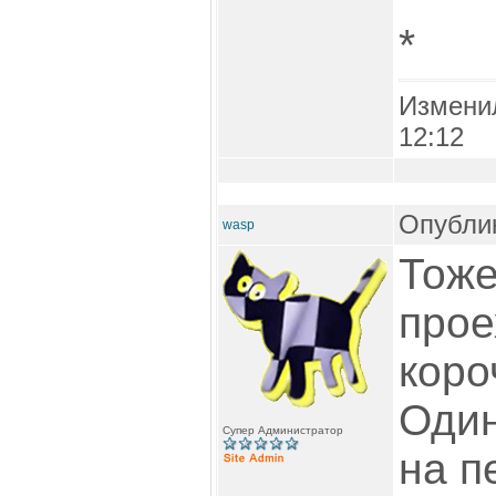
*
Измени
12:12
Опублик
wasp
Тоже
прое
коро
Один
Супер Администратор
на п