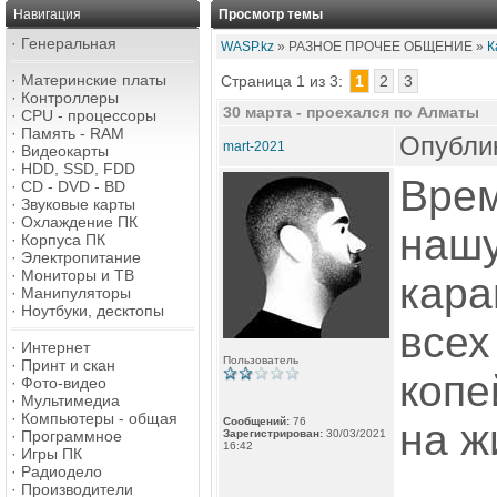
Навигация
Просмотр темы
·
Генеральная
WASP.kz
» РАЗНОЕ ПРОЧЕЕ ОБЩЕНИЕ »
К
·
Материнские платы
Страница 1 из 3:
1
2
3
·
Контроллеры
30 марта - проехался по Алматы
·
CPU - процессоры
·
Память - RAM
Опублик
mart-2021
·
Видеокарты
·
HDD, SSD, FDD
Врем
·
CD - DVD - BD
·
Звуковые карты
·
Охлаждение ПК
нашу
·
Корпуса ПК
·
Электропитание
·
Мониторы и ТВ
кара
·
Манипуляторы
·
Ноутбуки, десктопы
всех
·
Интернет
Пользователь
·
Принт и скан
копе
·
Фото-видео
·
Мультимедиа
·
Компьютеры - общая
Сообщений:
76
на ж
·
Программное
Зарегистрирован:
30/03/2021
16:42
·
Игры ПК
·
Радиодело
·
Производители