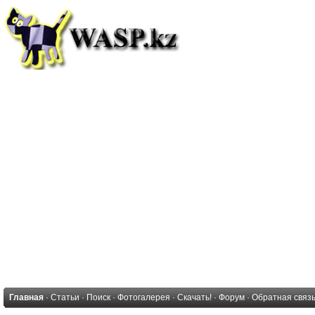
Главная
·
Статьи
·
Поиск
·
Фотогалерея
·
Скачать!
·
Форум
·
Обратная связ