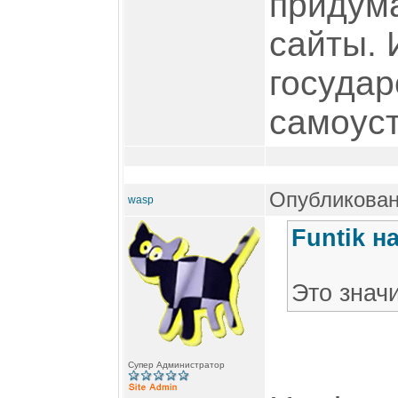
придума
сайты. 
государ
самоуст
Опубликован
wasp
Funtik н
Это знач
Супер Администратор