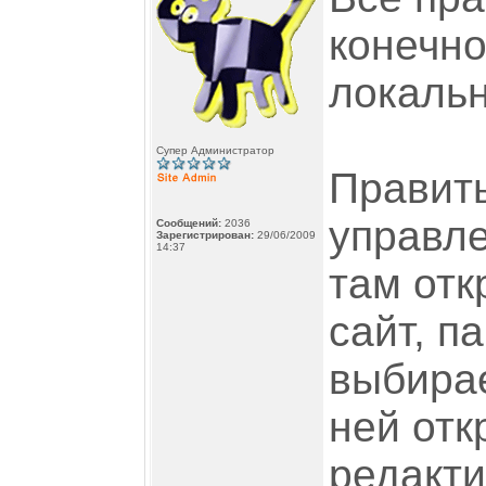
конечно
локальн
Супер Администратор
Править
управле
Сообщений:
2036
Зарегистрирован:
29/06/2009
14:37
там отк
сайт, п
выбирае
ней отк
редакт