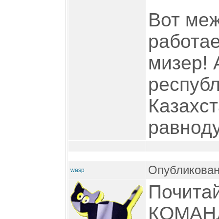
Вот меж
работае
мизер! 
республ
Казахст
равноду
Опубликован
wasp
Почитай
КОМАНД