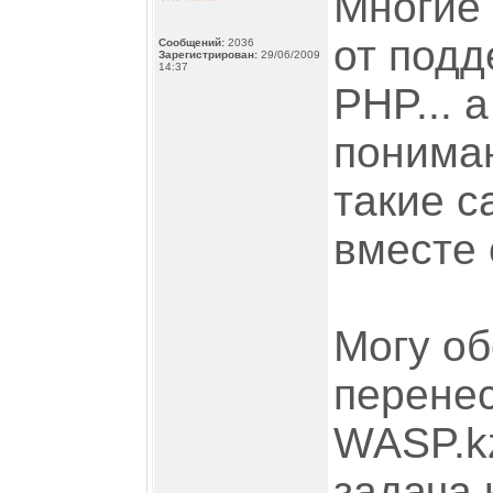
Многие 
от подд
Сообщений:
2036
Зарегистрирован:
29/06/2009
14:37
PHP... 
понимаю
такие с
вместе
Могу об
перенес
WASP.kz
задача 