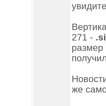
увидите
Вертика
271 -
.s
размер 
получил
Новости
же само