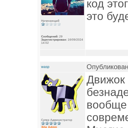
код это
это буд
Начинающий
Сообщений:
29
Зарегистрирован:
16/09/2024
14:02
Опубликован
wasp
Движок 
безнаде
вообще 
соврем
Супер Администратор