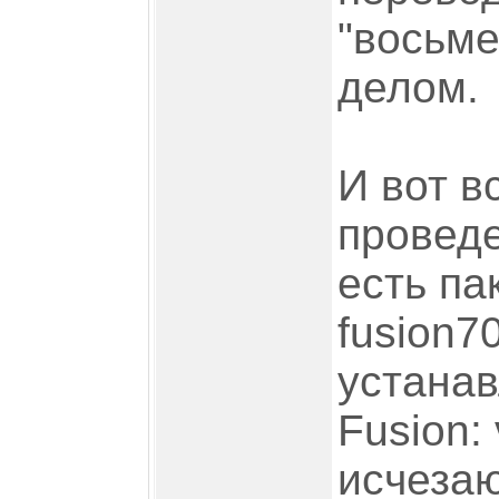
"восьме
делом.
И вот в
проведе
есть па
fusion7
устанав
Fusion:
исчезаю