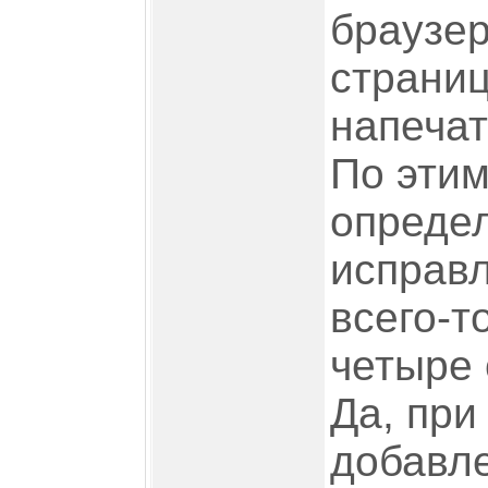
браузер
страниц
напечат
По эти
определ
исправл
всего-т
четыре 
Да, при
добавл