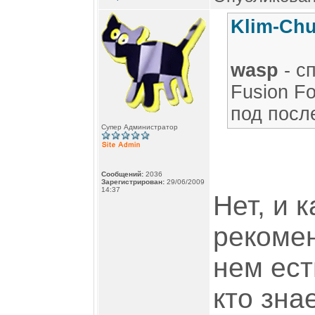
Klim-Chu
wasp
- с
Fusion F
под посл
Супер Администратор
Сообщений:
2036
Зарегистрирован:
29/06/2009
14:37
Нет, и 
рекомен
нем ест
кто зна