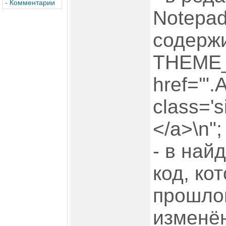
-
Комментарии
Notepad
содерж
THEME_
href='".
class='s
</a>\n";
- в най
код, ко
прошлом
изменён