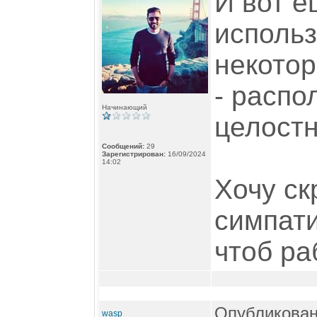
И вот е
использ
некотор
- распо
Начинающий
целостн
Сообщений:
29
Зарегистрирован:
16/09/2024
14:02
Хочу ск
симпати
чтоб ра
Опубликован
wasp