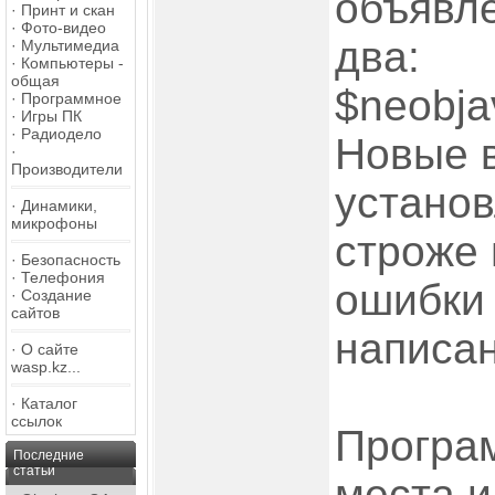
объявле
·
Принт и скан
·
Фото-видео
два:
·
Мультимедиа
·
Компьютеры -
общая
$neobja
·
Программное
·
Игры ПК
·
Радиодело
Новые в
·
Производители
установ
·
Динамики,
микрофоны
строже 
·
Безопасность
·
Телефония
ошибки 
·
Создание
сайтов
написа
·
О сайте
wasp.kz...
·
Каталог
ссылок
Програм
Последние
статьи
места и