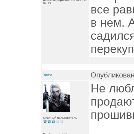
07:19
все рав
в нем. 
садился
переку
Опубликован
Yama
Не любл
продают
прошив
Опытный пользователь