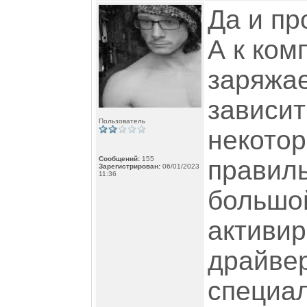
Да и пр
А к ком
заряжае
зависит
Пользователь
некото
Сообщений:
155
правиль
Зарегистрирован:
06/01/2023
11:36
большой
активир
драйве
специал