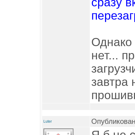
сразу в
перезаг
Однако 
нет... 
загрузч
завтра 
прошивк
Опубликован
Luter
Я б не 