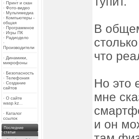
тупит.
·
Принт и скан
·
Фото-видео
·
Мультимедиа
·
Компьютеры -
общая
В обще
·
Программное
·
Игры ПК
·
Радиодело
столько
·
Производители
что реа
·
Динамики,
микрофоны
·
Безопасность
·
Телефония
Но это 
·
Создание
сайтов
мне ска
·
О сайте
wasp.kz...
смартфо
·
Каталог
ссылок
и он мо
Последние
статьи
там физ