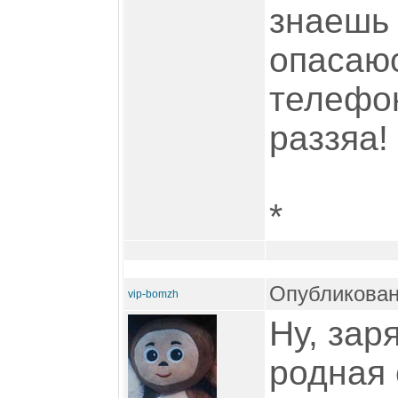
знаешь 
опасаюс
телефон
раззяа!
*
Опубликован
vip-bomzh
Ну, зар
родная 