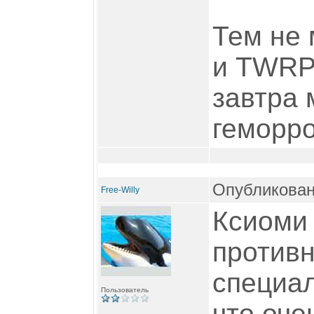
Тем не 
и TWRP 
завтра 
геморро
Опубликован
Free-Willy
Ксиоми
против
специал
Пользователь
что оче