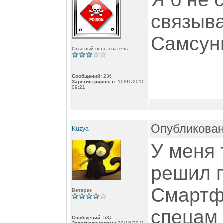
связыва
Самсунг
Опытный пользователь
Сообщений:
236
Зарегистрирован:
10/01/2010
09:21
Опубликован
Kuzya
У меня 
решил п
Смартф
Ветеран
спецам 
Сообщений:
534
Зарегистрирован:
30/10/2011