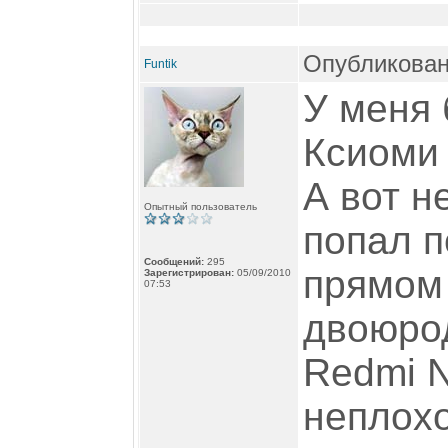
Опубликован
Funtik
У меня 
Ксиоми 
А вот н
Опытный пользователь
попал п
Сообщений:
295
прямом 
Зарегистрирован:
05/09/2010
07:53
двоюрод
Redmi N
неплохо