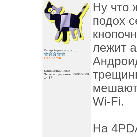
Ну что 
подох с
кнопочн
лежит а
Супер Администратор
Андроид
трещины
Сообщений:
2036
Зарегистрирован:
29/06/2009
14:37
мешают,
Wi-Fi.
На 4PDA