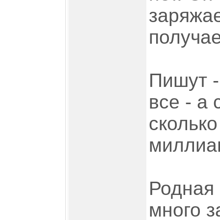
заряжае
получае
Пишут -
все - а
сколько
миллиа
Родная 
много з