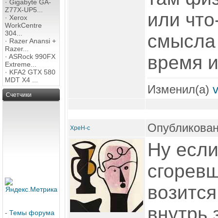
·
Gigabyte GA-
Z77X-UP5...
или что
·
Xerox
WorkCentre
304...
смысла 
·
Razer Anansi +
Razer...
время и
·
ASRock 990FX
Extreme...
·
KFA2 GTX 580
MDT X4 ...
Изменил(а)
Счетчики
Опубликован
XpeH-c
Ну если
сгоревш
возится
внутрь 
-
Темы форума