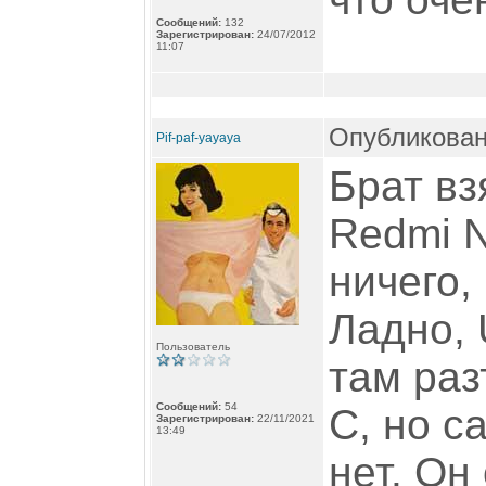
Сообщений:
132
Зарегистрирован:
24/07/2012
11:07
Опубликован
Pif-paf-yayaya
Брат вз
Redmi N
ничего,
Ладно, 
Пользователь
там раз
Сообщений:
54
C, но с
Зарегистрирован:
22/11/2021
13:49
нет. Он