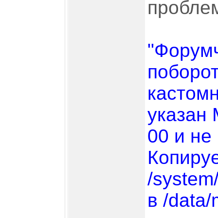
пробле
"Форумч
поборот
кастомн
указан 
00 и не 
Копиру
/system
в /data/