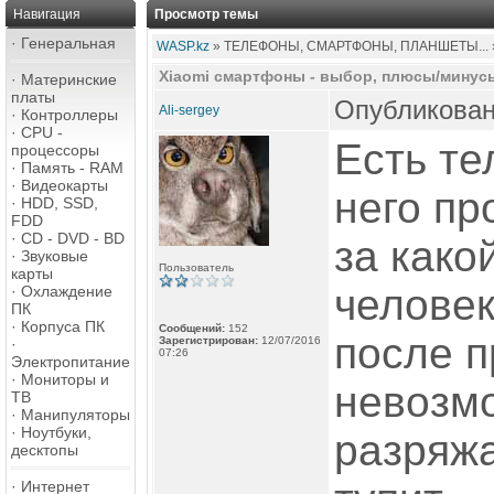
Навигация
Просмотр темы
·
Генеральная
WASP.kz
» ТЕЛЕФОНЫ, СМАРТФОНЫ, ПЛАНШЕТЫ...
Xiaomi смартфоны - выбор, плюсы/минус
·
Материнские
платы
Опубликован
Ali-sergey
·
Контроллеры
·
CPU -
Есть те
процессоры
·
Память - RAM
·
Видеокарты
него пр
·
HDD, SSD,
FDD
·
CD - DVD - BD
за како
·
Звуковые
Пользователь
карты
человек
·
Охлаждение
ПК
·
Корпуса ПК
Сообщений:
152
после п
Зарегистрирован:
12/07/2016
·
07:26
Электропитание
·
Мониторы и
невозмо
ТВ
·
Манипуляторы
·
Ноутбуки,
разряжа
десктопы
·
Интернет