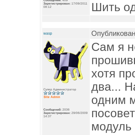
Сообщений:
409
Шить од
Зарегистрирован:
17/09/2011
08:12
Опубликован
wasp
Сам я н
прошив
хотя пр
два... 
Супер Администратор
одним м
посовет
Сообщений:
2036
Зарегистрирован:
29/06/2009
14:37
модуль 