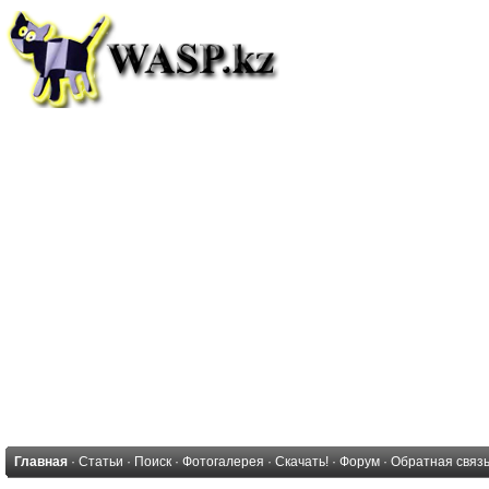
Главная
·
Статьи
·
Поиск
·
Фотогалерея
·
Скачать!
·
Форум
·
Обратная связ