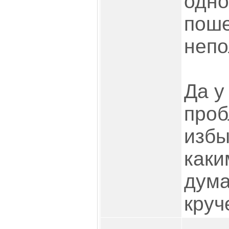
одно
поше
непо
Да у
проб
избы
каки
дума
круч