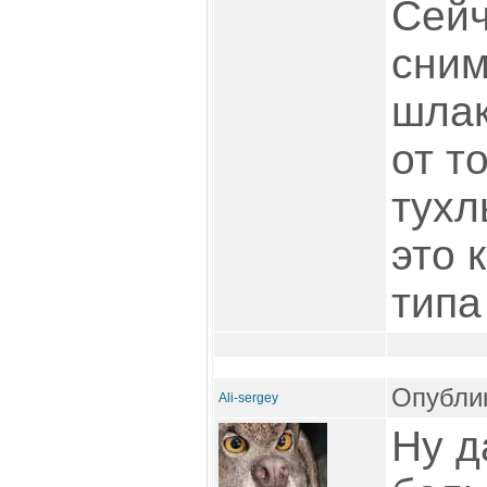
Сейч
сним
шлак
от то
тухл
это 
типа
Опублик
Ali-sergey
Ну д