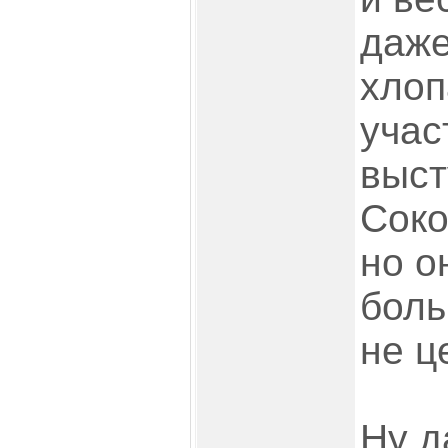
даже
хлоп
учас
выст
Соко
но о
боль
не ц
Ну д