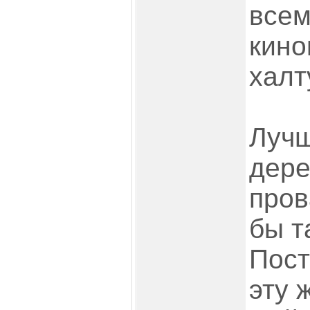
всем
кин
халт
Лучш
дере
пров
бы т
Пост
эту 