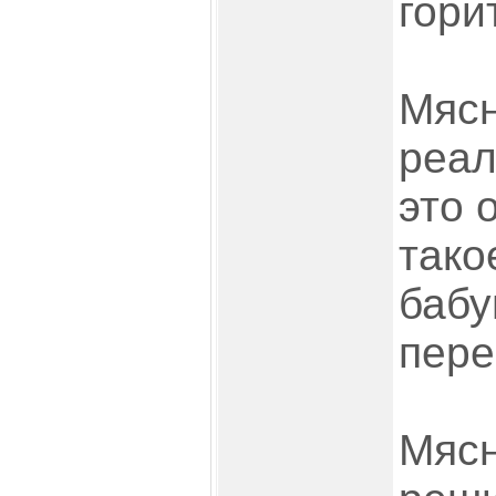
гори
Мясн
реал
это 
тако
бабу
пере
Мясн