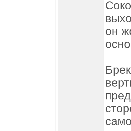
Соко
выхо
он ж
осно
Брек
верт
пред
стор
само