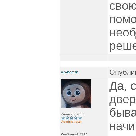
свою
помо
нео
реше
Опублик
vip-bomzh
Да, 
двер
быва
Администратор
начи
Сообщений:
2025