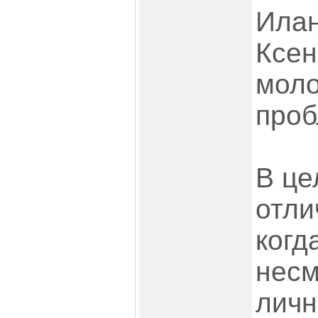
Илан
Ксен
моло
проб
В це
отли
когд
несм
личн