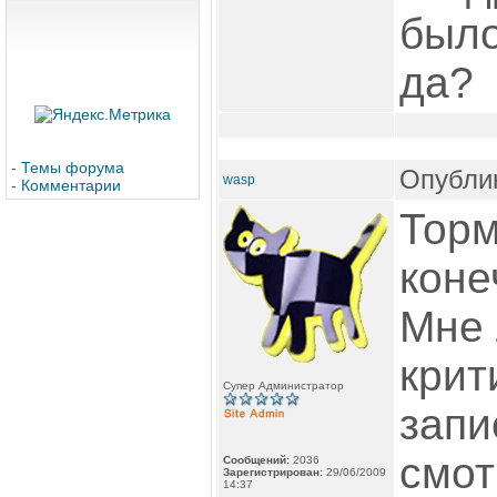
было
да?
-
Темы форума
Опублик
wasp
-
Комментарии
Торм
коне
Мне 
крит
Супер Администратор
запи
смот
Сообщений:
2036
Зарегистрирован:
29/06/2009
14:37