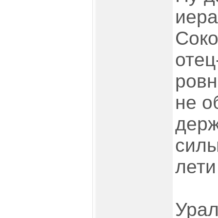
иера
Соко
отец
ровн
не о
держ
силы
лети
Урал