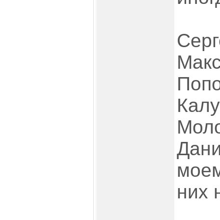
Серг
Макс
Попо
Калу
Моло
Дани
моем
них 