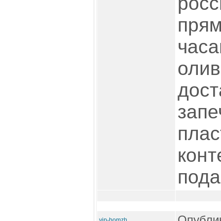
росс
прям
часа
олив
дост
запе
плас
конт
пода
Опублик
vip-bomzh