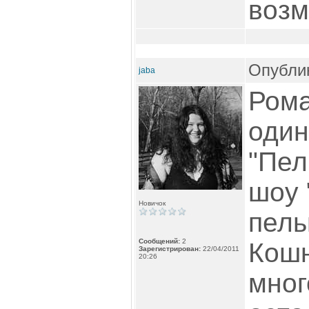
возм
Опублик
jaba
Рома
один
"Пел
шоу 
Новичок
пель
Сообщений:
2
Кошн
Зарегистрирован:
22/04/2011
20:26
мног