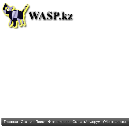
Главная
·
Статьи
·
Поиск
·
Фотогалерея
·
Скачать!
·
Форум
·
Обратная связ