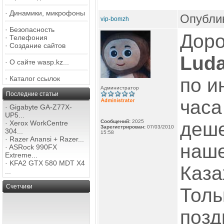
·
Динамики, микрофоны
Опублик
vip-bomzh
·
Безопасность
Доро
·
Телефония
·
Создание сайтов
Lud
·
О сайте wasp.kz...
·
Каталог ссылок
по и
Администратор
Последние статьи
часа
·
Gigabyte GA-Z77X-
UP5...
Сообщений:
2025
деш
·
Xerox WorkCentre
Зарегистрирован:
07/03/2010
304...
15:58
·
Razer Anansi + Razer...
наше
·
ASRock 990FX
Extreme...
·
KFA2 GTX 580 MDT X4
Каза
...
Счетчики
Толь
позд