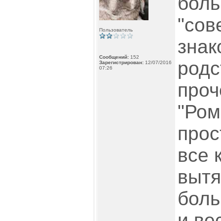
боль
"сов
Пользователь
знак
Сообщений:
152
родс
Зарегистрирован:
12/07/2016
07:26
проч
"Ром
прос
все 
вытя
боль
и ве