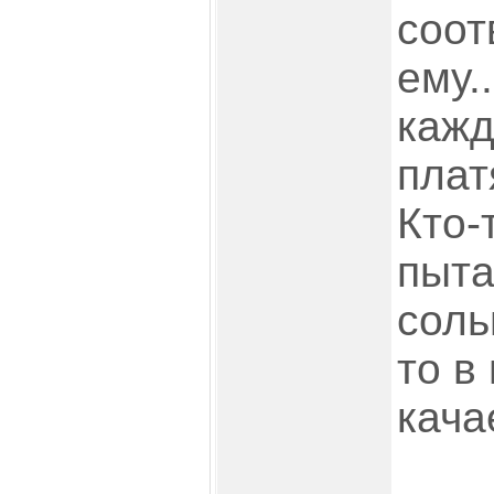
соот
ему.
кажд
плат
Кто-
пыта
соль
то в
качае