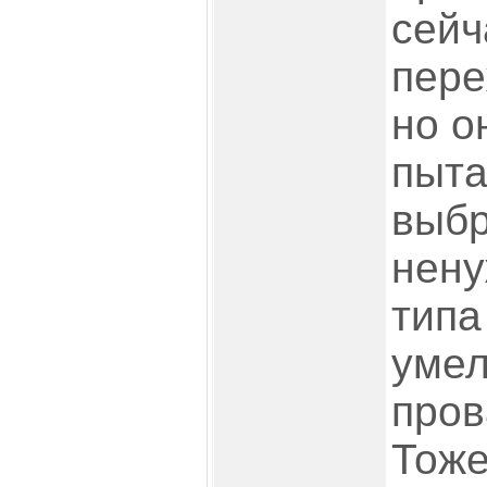
сейч
пере
но о
пыта
выбр
нену
типа
умел
пров
Тоже