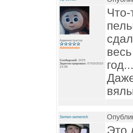
Что-
пель
сдал
Администратор
весь
Сообщений:
2025
год.
Зарегистрирован:
07/03/2010
15:58
Даже
вялы
Опублик
Semen-semenich
Это 