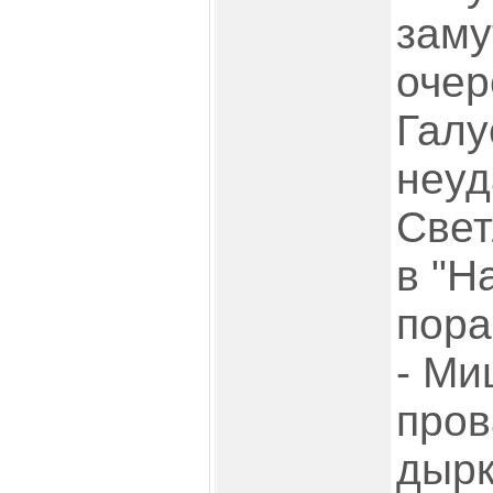
заму
очер
Галу
неуд
Свет
в "Н
пора
- Ми
пров
дырк