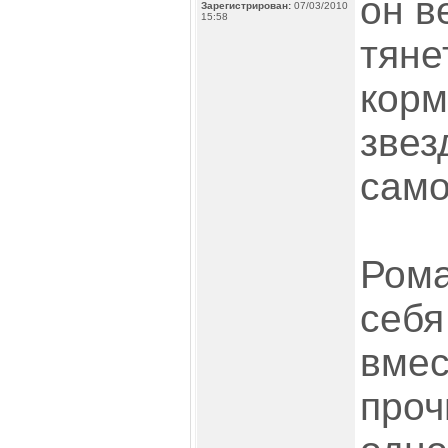
он в
Зарегистрирован:
07/03/2010
15:58
тяне
корм
звез
само
Рома
себя
вмес
проч