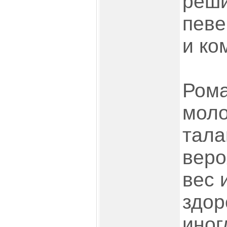
реши
певе
и ко
Рома
моло
тала
веро
вес 
здор
иног