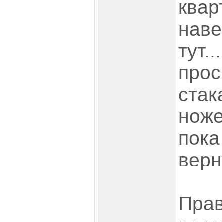
квар
наве
тут.
прос
стак
ноже
пока
верн
Прав