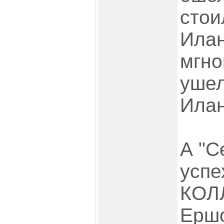
стои
Илан
мгно
ушел
Илан
А "С
успе
КОЛ
Ершо