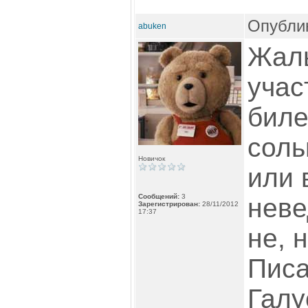
Опублик
abuken
Жаль
учас
биле
соль
Новичок
или 
Сообщений:
3
неве
Зарегистрирован:
28/11/2012
17:37
не, 
Писа
Галу