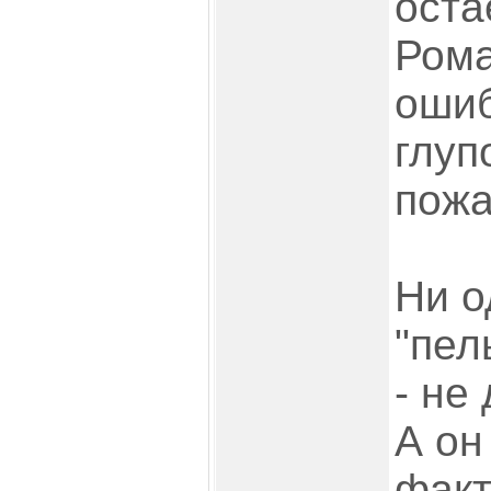
оста
Рома
ошиб
глуп
пожа
Ни о
"пел
- не
А он
факт