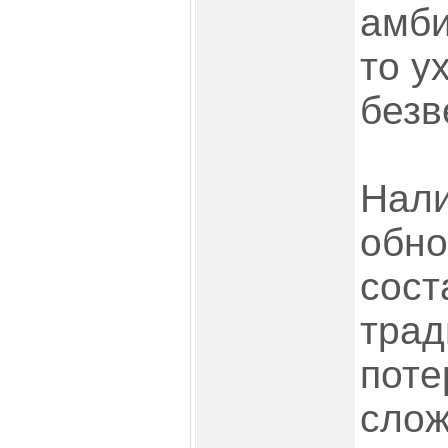
амби
то у
безв
Нали
обно
сост
трад
поте
слож