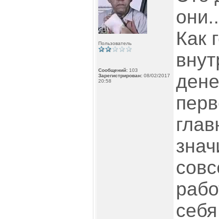
они..
Как 
Пользователь
внут
Сообщений:
103
дене
Зарегистрирован:
08/02/2017
20:58
перв
глав
знач
совс
рабо
себя