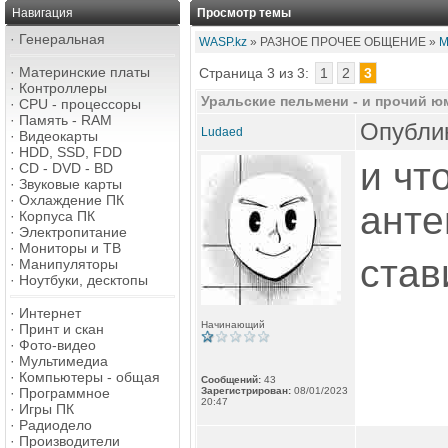
Навигация
Просмотр темы
·
Генеральная
WASP.kz
» РАЗНОЕ ПРОЧЕЕ ОБЩЕНИЕ »
М
·
Материнские платы
Страница 3 из 3:
1
2
3
·
Контроллеры
Уральские пельмени - и прочий ю
·
CPU - процессоры
·
Память - RAM
Опублик
Ludaed
·
Видеокарты
·
HDD, SSD, FDD
и чт
·
CD - DVD - BD
·
Звуковые карты
·
Охлаждение ПК
анте
·
Корпуса ПК
·
Электропитание
·
Мониторы и ТВ
став
·
Манипуляторы
·
Ноутбуки, десктопы
·
Интернет
Начинающий
·
Принт и скан
·
Фото-видео
·
Мультимедиа
·
Компьютеры - общая
Сообщений:
43
·
Программное
Зарегистрирован:
08/01/2023
20:47
·
Игры ПК
·
Радиодело
·
Производители