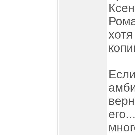
Ксен
Рома
хотя
копи
Если
амби
верн
его..
мног