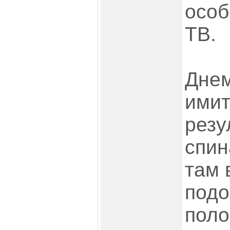
особ
ТВ.
Днем
имит
резу
спин
там 
подо
поло