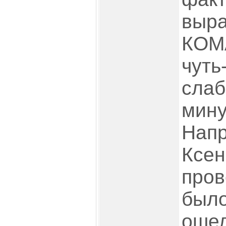
выра
КОМ
чуть
слаб
мину
Напр
Ксен
пров
было
ошел