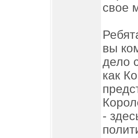
свое м
Ребят
вы ко
дело 
как Ко
предс
Корол
- здес
полит