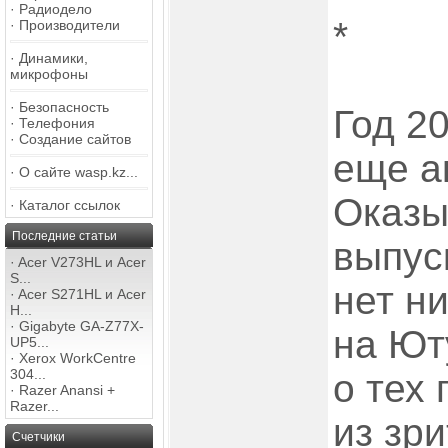
·
Радиодело
*
·
Производители
·
Динамики,
микрофоны
·
Безопасность
Год 2
·
Телефония
·
Создание сайтов
еще а
·
О сайте wasp.kz...
Оказы
·
Каталог ссылок
Последние статьи
выпус
·
Acer V273HL и Acer
S...
нет н
·
Acer S271HL и Acer
H...
·
Gigabyte GA-Z77X-
на Ют
UP5...
·
Xerox WorkCentre
304...
о тех
·
Razer Anansi +
Razer...
из зр
Счетчики