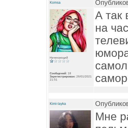
Опубликов
Komsa
А так 
на час
телев
юмора
Начинающий
самол
Сообщений:
18
самор
Зарегистрирован:
26/01/2021
21:51
Опубликов
Kimi-layka
Мне р