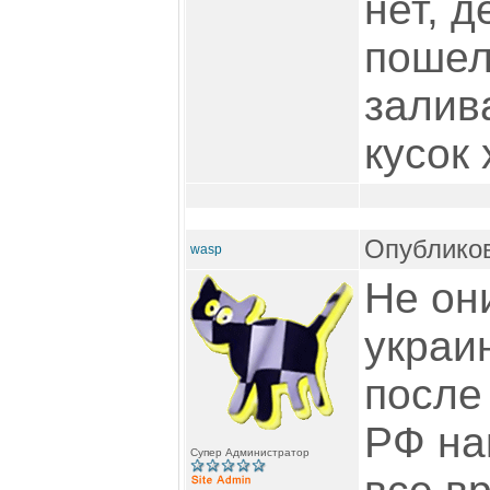
нет, д
пошел
залива
кусок 
Опубликов
wasp
Не он
украи
после 
РФ на
Супер Администратор