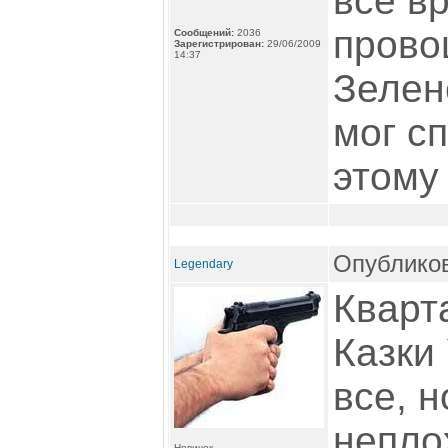
все в
прово
Сообщений:
2036
Зарегистрирован:
29/06/2009
14:37
Зелен
мог с
этому
Опубликов
Legendary
Кварт
Казки
все, 
непло
Новичок