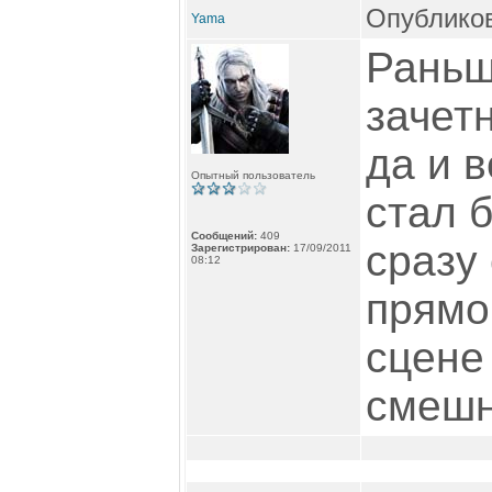
Опубликов
Yama
Раньш
зачетн
да и 
Опытный пользователь
стал б
Сообщений:
409
сразу
Зарегистрирован:
17/09/2011
08:12
прямо
сцене 
смешн