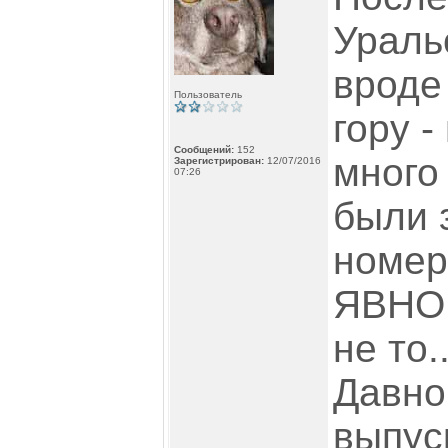
Ураль
вроде
Пользователь
гору 
Сообщений:
152
много
Зарегистрирован:
12/07/2016
07:26
были 
номер
ЯВНО 
не то.
Давно
выпус