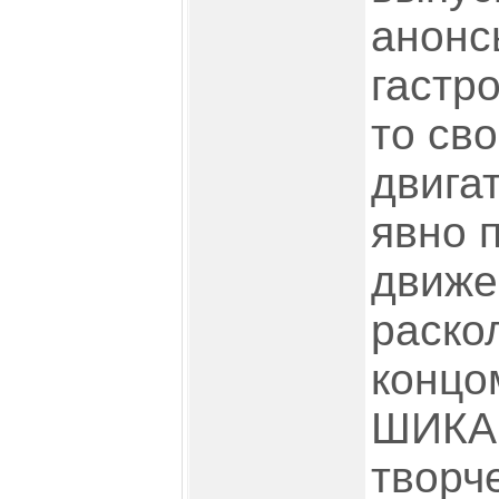
анонс
гастро
то св
двигат
явно 
движе
раскол
концо
ШИКА
творч