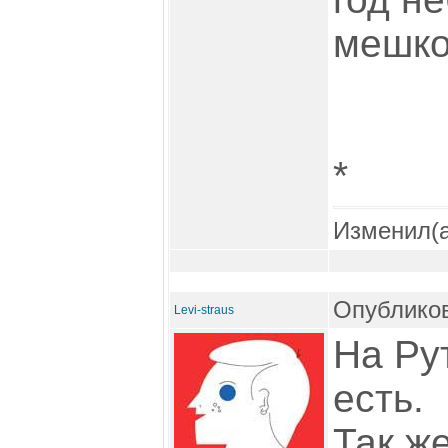
мешко
*
Изменил(
Опубликов
Levi-straus
На Ру
есть.
Так ж