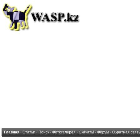
Главная
·
Статьи
·
Поиск
·
Фотогалерея
·
Скачать!
·
Форум
·
Обратная связ