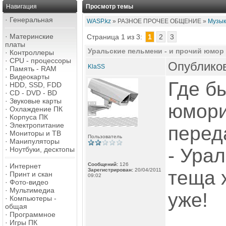
Навигация
Просмотр темы
·
Генеральная
WASP.kz
» РАЗНОЕ ПРОЧЕЕ ОБЩЕНИЕ »
Музыка
·
Материнские
Страница 1 из 3:
1
2
3
платы
Уральские пельмени - и прочий юмор
·
Контроллеры
·
CPU - процессоры
Опубликов
KlaSS
·
Память - RAM
·
Видеокарты
Где б
·
HDD, SSD, FDD
·
CD - DVD - BD
·
Звуковые карты
юмори
·
Охлаждение ПК
·
Корпуса ПК
·
Электропитание
перед
·
Мониторы и ТВ
Пользователь
·
Манипуляторы
- Урал
·
Ноутбуки, десктопы
Сообщений:
126
·
Интернет
Зарегистрирован:
20/04/2011
теща 
·
Принт и скан
09:02
·
Фото-видео
·
Мультимедиа
уже!
·
Компьютеры -
общая
·
Программное
·
Игры ПК