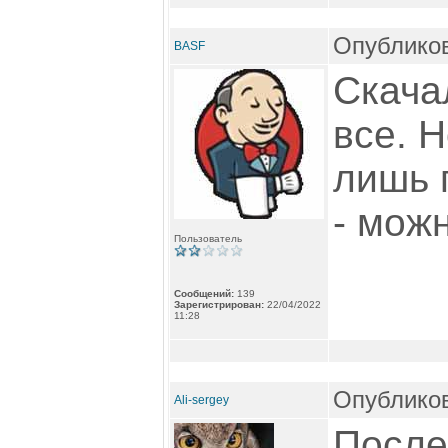
Опубликов
BASF
Скача
все. Н
лишь 
- мож
Пользователь
Сообщений:
139
Зарегистрирован:
22/04/2022
11:28
Опубликов
Ali-sergey
После