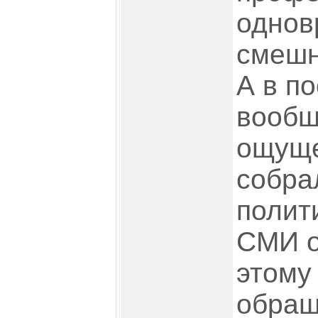
однов
смеш
А в п
вообщ
ощуще
собра
полит
СМИ о
этому
обращ