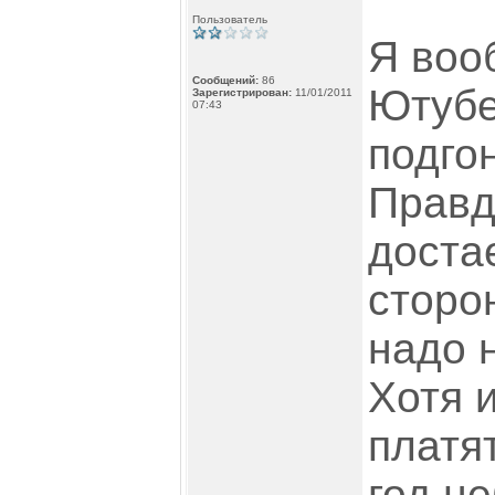
Пользователь
Я воо
Сообщений:
86
Ютубе
Зарегистрирован:
11/01/2011
07:43
подго
Правд
достае
сторо
надо н
Хотя 
платя
год н