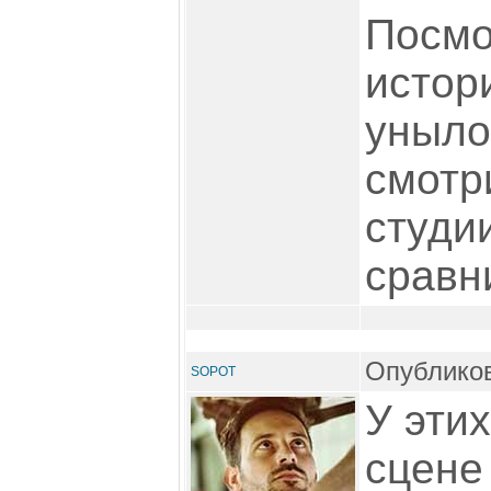
Посмо
истори
уныло
смотри
студи
сравн
Опубликов
SOPOT
У эти
сцене