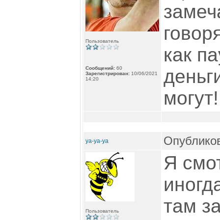
замеч
говоря
Пользователь
как па
Сообщений:
60
деньг
Зарегистрирован:
10/06/2021
14:20
могут!
Опубликов
ya-ya-ya
Я смо
иногда
там з
Пользователь