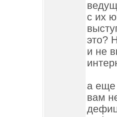
ведущ
с их 
высту
это? 
и не 
интер
а еще 
вам не
дефиц