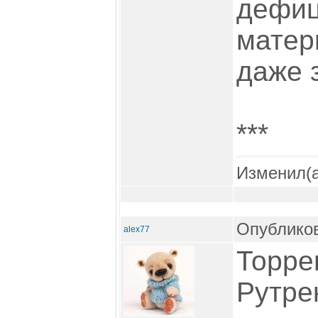
дефици
матер
даже 
***
Изменил(
Опубликов
alex77
Торре
Рутре