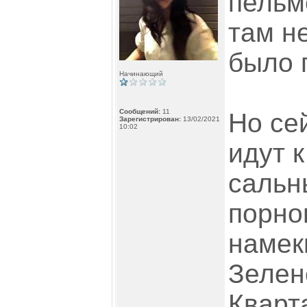
пельм
там н
было 
Начинающий
Сообщений:
11
Но се
Зарегистрирован:
13/02/2021
10:02
идут к
сальн
порно
намеки
Зелен
Кварт