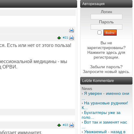
Авторизация
Логин
Пароль
#21
Вы не
. Есть или нет от этого польза!
зарегистрированы?
Нажмите здесь
для
регистрации.
офессиональной медицины - мы
д ОРВИ.
Забыли пароль?
Запросите новый
здесь
.
Letzte Kommentare
News
Я уверен - именно они
...
На урановые рудники!
К...
Бухгалтеры уже за
голо...
Вот так и заменят нас
#22
...
Уважаемый - назад в
работает иммунитет,