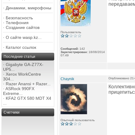
передаваем
·
Динамики, микрофоны
·
Безопасность
·
Телефония
·
Создание сайтов
Пользователь
·
О сайте wasp.kz...
·
Каталог ссылок
Сообщений:
142
Зарегистрирован:
18/08/2014
07:49
Последние статьи
·
Gigabyte GA-Z77X-
UP5...
·
Xerox WorkCentre
304...
Опубликовано 21-
Chaynik
·
Razer Anansi + Razer...
Коллективны
·
ASRock 990FX
прицепитьс
Extreme...
·
KFA2 GTX 580 MDT X4
...
Счетчики
Опытный пользователь