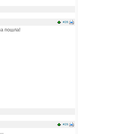
#28
на пошла!
#29
..