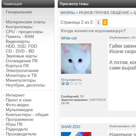
Навигация
Просмотр темы
·
Генеральная
WASP.kz
» РАЗНОЕ ПРОЧЕЕ ОБЩЕНИЕ »
З
·
Материнские платы
Страница 2 из 2:
1
2
·
Контроллеры
Когда кончится коронавирус?
·
CPU - процессоры
·
Память - RAM
Опубликовано 19-
White-cat
·
Видеокарты
Гайки завин
·
HDD, SSD, FDD
·
CD - DVD - BD
Иначе скоро
·
Звуковые карты
·
Охлаждение ПК
А потом, к
·
Корпуса ПК
сами выраб
·
Электропитание
·
Мониторы и ТВ
·
Манипуляторы
Пользователь
·
Ноутбуки, десктопы
·
Интернет
Сообщений:
50
·
Принт и скан
Зарегистрирован:
13/07/2018
16:09
·
Фото-видео
·
Мультимедиа
·
Компьютеры - общая
·
Программное
·
Игры ПК
Опубликовано 19-
SHAR-ZOO
·
Радиодело
·
Производители
Наверное эт