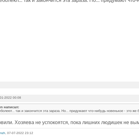
еболеют... так и закончится эта зараза. Но... придумают что-
01-2022 00:08
n написал:
болеют... так и закончится эта зараза. Но... придумают что-нибудь новенькое - это же 
вили. Хозяева не успокоятся, пока лишних людишек не вымо
omzh
, 07-07-2022 23:12