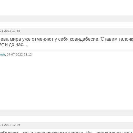
01-2022 17:58
яева мира уже отменяют у себя ковидабесие. Ставим галочк
т и до нас...
omzh
, 07-07-2022 23:12
01-2022 12:26