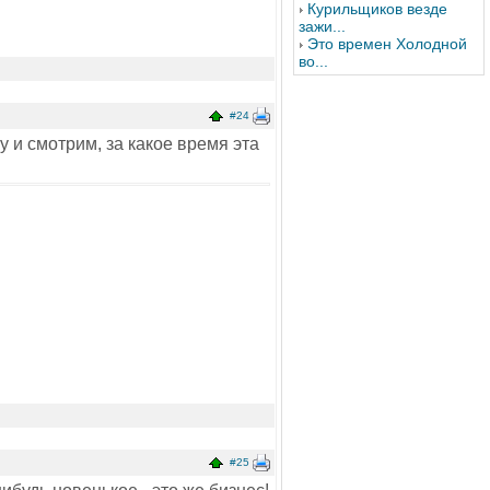
Курильщиков везде
зажи...
Это времен Холодной
во...
#24
у и смотрим, за какое время эта
#25