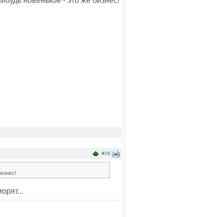
нибудь новенькое - это же бизнес!
#26
бизнес!
рят...