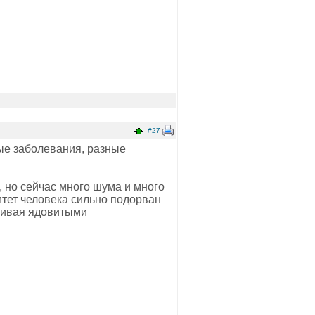
#27
дные заболевания, разные
, но сейчас много шума и много
итет человека сильно подорван
нчивая ядовитыми