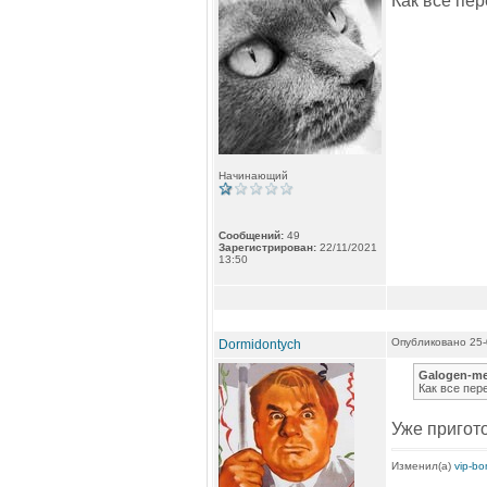
Как все пер
Начинающий
Сообщений:
49
Зарегистрирован:
22/11/2021
13:50
Опубликовано 25-
Dormidontych
Galogen-me
Как все пере
Уже пригото
Изменил(а)
vip-b