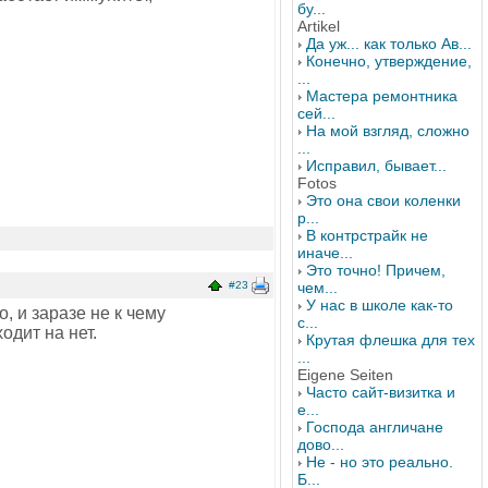
бу...
Artikel
Да уж... как только Ав...
Конечно, утверждение,
...
Мастера ремонтника
сей...
На мой взгляд, сложно
...
Исправил, бывает...
Fotos
Это она свои коленки
р...
В контрстрайк не
иначе...
Это точно! Причем,
#23
чем...
У нас в школе как-то
 и заразе не к чему
с...
одит на нет.
Крутая флешка для тех
...
Eigene Seiten
Часто сайт-визитка и
е...
Господа англичане
дово...
Не - но это реально.
Б...