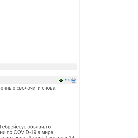
#30
оенные сволочи, и снова
Гебрейесус объявил о
ии по COVID-19 в мире.
 вот через 3 года, 1 месяц и 24