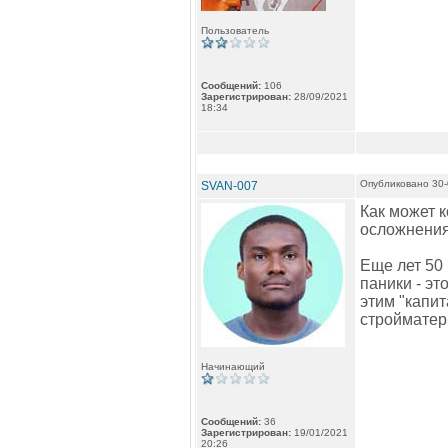
Пользователь
Сообщений:
106
Зарегистрирован:
28/09/2021
18:34
Опубликовано 30-
SVAN-007
Как может к
осложнения
Еще лет 50 
паники - э
этим "капи
стройматер
Начинающий
Сообщений:
36
Зарегистрирован:
19/01/2021
20:26