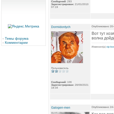
Сообщений:
293
Зарегистрирован:
21/01/2010
07:19
Опубликовано 20-
Dormidontych
Вот тут хоз
волна дойдё
-
Темы форума
-
Комментарии
Изменил(а)
vip-b
Пользователь
Сообщений:
106
Зарегистрирован:
28/09/2021
18:34
Опубликовано 24-
Galogen-men