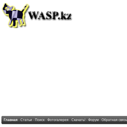
Главная
·
Статьи
·
Поиск
·
Фотогалерея
·
Скачать!
·
Форум
·
Обратная связ