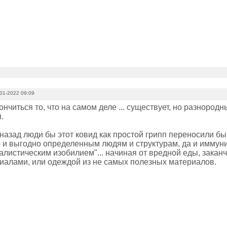
01-2022 09:09
ончиться то, что на самом деле ... существует, но разноро
.
назад люди бы этот ковид как простой грипп переносили бы
то и выгодно определенным людям и структурам, да и иммун
талистическим изобилием"... начиная от вредной еды, зака
иалами, или одеждой из не самых полезных материалов.