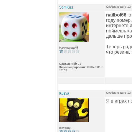
Опубликовано 13-
SomKizz
nailbol66
, 
году помер
интернете и
поймешь как
дальше прос
Теперь ради
Начинающий
что резина 
Сообщений:
21
Зарегистрирован:
10/07/2010
17:52
Опубликовано 13-
Kuzya
Я в играх п
Ветеран