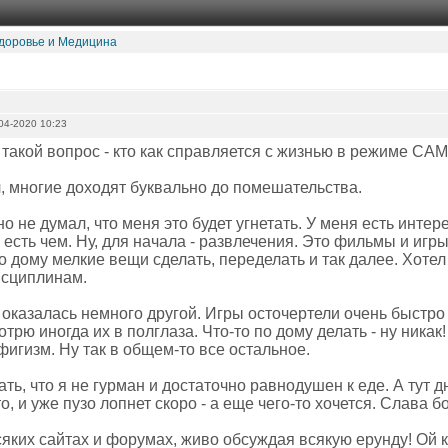
доровье и Медицина
04-2020 10:23
 такой вопрос - кто как справляется с жизнью в режиме
, многие доходят буквально до помешательства.
о не думал, что меня это будет угнетать. У меня есть интер
 есть чем. Ну, для начала - развлечения. Это фильмы и игр
о дому мелкие вещи сделать, переделать и так далее. Хотел
исциплинам.
 оказалась немного другой. Игры осточертели очень быстро
отрю иногда их в полглаза. Что-то по дому делать - ну никак!
фигизм. Ну так в общем-то все остальное.
ть, что я не гурман и достаточно равнодушен к еде. А тут д
то, и уже пузо лопнет скоро - а еще чего-то хочется. Слава б
яких сайтах и форумах, живо обсуждая всякую ерунду! Ой к