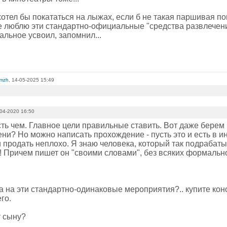
хотел бы покататься на лыжах, если б не такая паршивая п
не люблю эти стандартно-официальные "средства развлечени
альное усвоил, запомнил...
omzh
, 14-05-2025 15:49
04-2020 16:50
сть чем. Главное цели правильные ставить. Вот даже берем
ни? Но можно написать прохождение - пусть это и есть в ин
 продать неплохо. Я знаю человека, который так подрабаты
й! Причем пишет он "своими словами", без всяких формальн
 на эти стандартно-одинаковые мероприятия?.. купите конс
го.
т сыну?