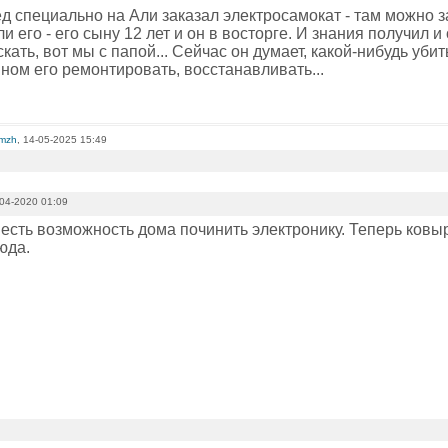
д специально на Али заказал электросамокат - там можно за
и его - его сыну 12 лет и он в восторге. И знания получил и
скать, вот мы с папой... Сейчас он думает, какой-нибудь уби
ном его ремонтировать, восстанавливать...
omzh
, 14-05-2025 15:49
04-2020 01:09
 есть возможность дома починить электронику. Теперь ковы
юда.