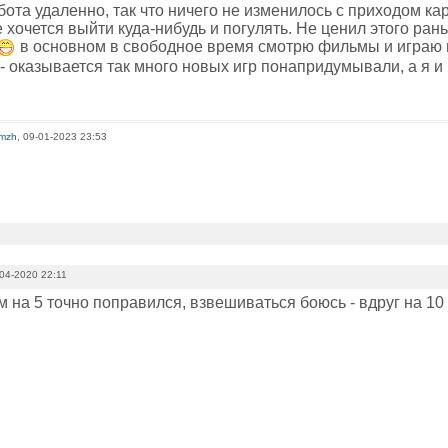
бота удаленно, так что ничего не изменилось с приходом к
е хочется выйти куда-нибудь и погулять. Не ценил этого ран
в основном в свободное время смотрю фильмы и играю в
 оказывается так много новых игр понапридумывали, а я и 
omzh
, 09-01-2023 23:53
04-2020 22:11
 на 5 точно поправился, взвешиваться боюсь - вдруг на 10 