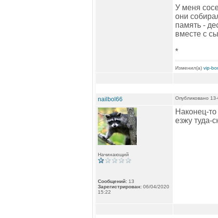
У меня сосе
они собирал
память - де
вместе с сы
*
Изменил(а)
vip-b
Опубликовано 13-
nailbol66
Наконец-то
езжу туда-с
Начинающий
Сообщений:
13
Зарегистрирован:
06/04/2020
15:22