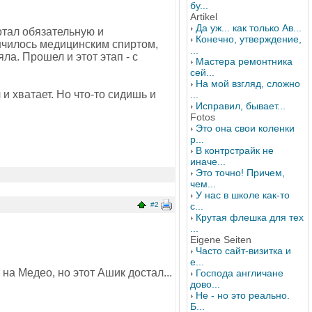
бу...
Artikel
Да уж... как только Ав...
отал обязательную и
Конечно, утверждение,
ончилось медицинским спиртом,
...
ла. Прошел и этот этап - с
Мастера ремонтника
сей...
На мой взгляд, сложно
 и хватает. Но что-то сидишь и
...
Исправил, бывает...
Fotos
Это она свои коленки
р...
В контрстрайк не
иначе...
Это точно! Причем,
чем...
У нас в школе как-то
#2
с...
Крутая флешка для тех
...
Eigene Seiten
Часто сайт-визитка и
е...
на Медео, но этот Ашик достал...
Господа англичане
дово...
Не - но это реально.
Б...