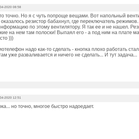
04-2020 08:58
это точно. Но я с чуть попроще вещами. Вот напольный вен
, оказалось резистор бабахнул, где переключатель режимов
нформацию по этому вентилятору. Я так ее и не нашел. Рези
ие на нем там полоски! Выпаял его - а под ним на плате ма
то )))
отелефон надо как-то сделать - кнопка плохо работать стал
там уже разваливается и ничего не сделать... И тут задача...
04-2020 12:51
ока... но точно, многое быстро надоедает.