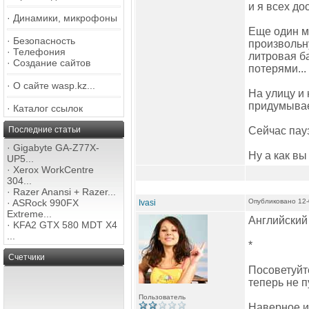
и я всех до
·
Динамики, микрофоны
Еще один м
·
Безопасность
произвольну
·
Телефония
литровая ба
·
Создание сайтов
потерями..
·
О сайте wasp.kz...
На улицу и 
придумыва
·
Каталог ссылок
Последние статьи
Сейчас пауз
·
Gigabyte GA-Z77X-
Ну а как вы
UP5...
·
Xerox WorkCentre
304...
·
Razer Anansi + Razer...
·
ASRock 990FX
Опубликовано 12-
Ivasi
Extreme...
Английский
·
KFA2 GTX 580 MDT X4
...
*
Счетчики
Посоветуйте
теперь не п
Пользователь
Наверное и 