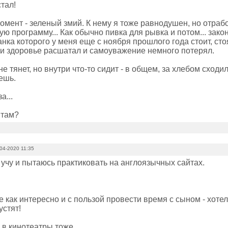
стал!
омент - зеленый змий. К нему я тоже равнодушен, но отраб
ю программу... Как обычно пивка для рывка и потом... зак
нка которого у меня еще с ноября прошлого года стоит, стоя
. и здоровье расшатал и самоуважение немного потерял.
не тянет, но внутри что-то сидит - в общем, за хлебом сходил
ешь.
а...
 там?
04-2020 11:35
 учу и пытаюсь практиковать на англоязычных сайтах.
 как интересно и с пользой провести время с сыном - хотел 
устят!
в кинотеатры тоже...