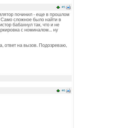
#5
тилятор починил - еще в прошлом
. Само сложное было найти в
стор бабахнул так, что и не
ркировка с номиналом... ну
а, ответ на вызов. Подозреваю,
#6