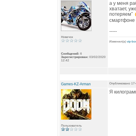
а у меня ра
хватает, уж
потеряем"
смартфоне -
-----
Новичок
Изменил(а)
vip-b
Сообщений:
6
Зарегистрирован:
03/02/2020
12:42
Опубликовано 17-
Games-KZ-Arman
Я килограмм
Пользователь