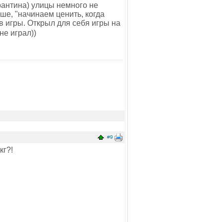
арантина) улицы немного не
ьше, "начинаем ценить, когда
 игры. Открыл для себя игры на
не играл))
#9
кг?!