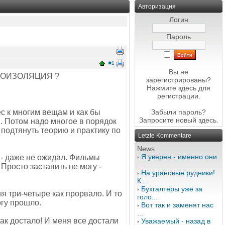
Авторизация
Логин
Пароль
#1
Вы не
 САМОИЗОЛЯЦИЯ ?
зарегистрированы?
Нажмите здесь
для
регистрации.
ес к многим вещам и как бы
Забыли пароль?
Запросите новый
здесь
.
ы. Потом надо многое в порядок
 подтянуть теорию и практику по
Letzte Kommentare
News
Я уверен - именно они
 - даже не ожидал. Фильмы
...
 Просто заставить не могу -
На урановые рудники!
К...
Бухгалтеры уже за
ня три-четыре как прорвало. И то
голо...
огу прошло.
Вот так и заменят нас
...
ак достало! И меня все достали
Уважаемый - назад в