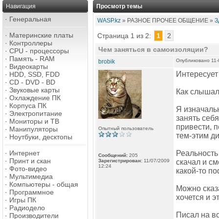
Навигация
Просмотр темы
·
Генеральная
WASP.kz
» РАЗНОЕ ПРОЧЕЕ ОБЩЕНИЕ »
З
·
Материнские платы
Страница 1 из 2:
1
2
·
Контроллеры
Чем заняться в самоизоляции?
·
CPU - процессоры
·
Память - RAM
Опубликовано 11-
brobik
·
Видеокарты
Интересует
·
HDD, SSD, FDD
·
CD - DVD - BD
·
Звуковые карты
Как слышал
·
Охлаждение ПК
·
Корпуса ПК
Я изначальн
·
Электропитание
занять себя
·
Мониторы и ТВ
привести, п
·
Манипуляторы
Опытный пользователь
тем-этим д
·
Ноутбуки, десктопы
·
Интернет
Реальность
Сообщений:
205
·
Принт и скан
Зарегистрирован:
11/07/2009
скачал и см
12:24
·
Фото-видео
какой-то по
·
Мультимедиа
·
Компьютеры - общая
Можно сказа
·
Программное
хочется и э
·
Игры ПК
·
Радиодело
Писал на вс
·
Производители