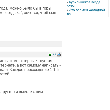
Курильщиков везде
зажи...
огода, можно было бы в горы
Это времен Холодной
я и отдыха", хочется, чтоб сын
во...
#3
 игры компьютерные - пустая
тернете, а вот самому написать -
вает. Каждое прохождение 1-1,5
остей.
труктор и вместе с ним