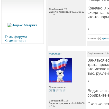
Конечно, я 
Сообщений:
77
Зарегистрирован:
03/11/2012
сходить... 
07:11
что-то норм
*
-
Темы форума
Изменил(а)
vip-b
-
Комментарии
Опубликовано 12-
moscowit
Заняться е
трата време
это можно и
тыс. рубле
*
Пользователь
Водить сына
собирайте е
Сообщений:
199
Зарегистрирован:
04/09/2009
Сколько ле
07:17