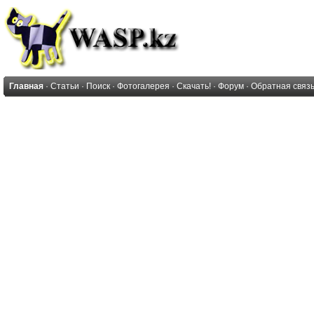
Главная
·
Статьи
·
Поиск
·
Фотогалерея
·
Скачать!
·
Форум
·
Обратная связ