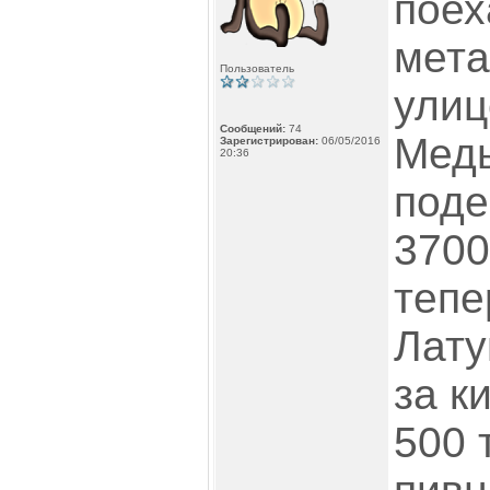
поех
мета
Пользователь
улиц
Сообщений:
74
Медь
Зарегистрирован:
06/05/2016
20:36
поде
3700
тепе
Лату
за к
500 