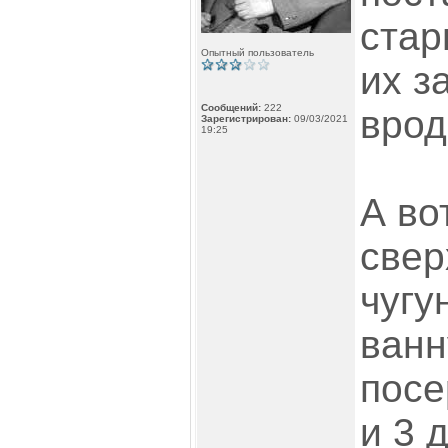
стар
Опытный пользователь
их з
Сообщений:
222
врод
Зарегистрирован:
09/03/2021
19:25
А во
свер
чугу
ванн
посе
и 3 