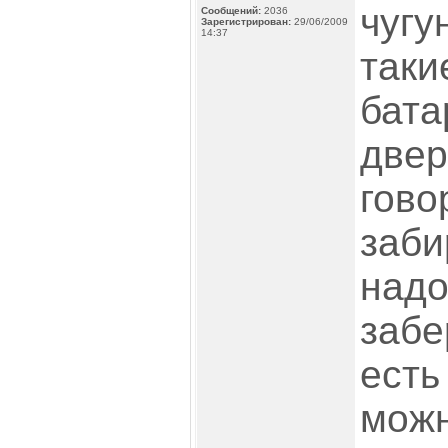
чугу
Сообщений:
2036
Зарегистрирован:
29/06/2009
14:37
таки
бата
двер
гово
заби
надо
забе
есть
можн