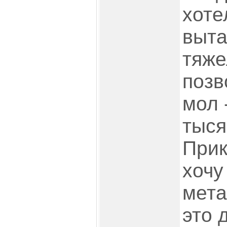
хоте
выта
тяже
позв
мол 
тысяч
Прик
хочу
мета
это 