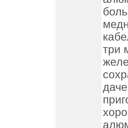
боль
медн
кабе
три 
желе
сохр
даче
приг
хоро
алюм