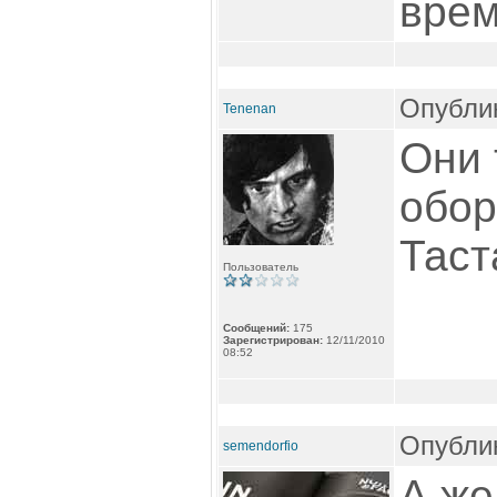
врем
Опублик
Tenenan
Они 
обор
Таст
Пользователь
Сообщений:
175
Зарегистрирован:
12/11/2010
08:52
Опублик
semendorfio
А же