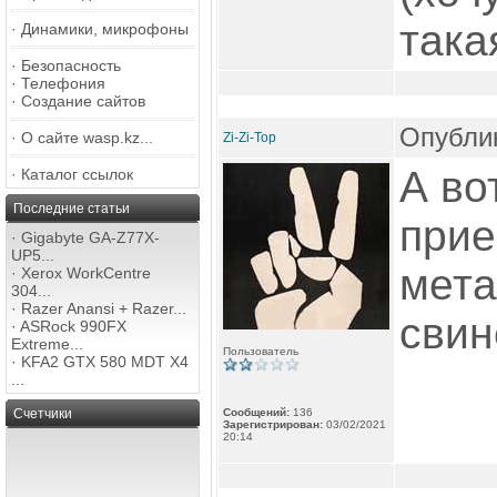
така
·
Динамики, микрофоны
·
Безопасность
·
Телефония
·
Создание сайтов
Опублик
·
О сайте wasp.kz...
Zi-Zi-Top
А во
·
Каталог ссылок
Последние статьи
прие
·
Gigabyte GA-Z77X-
UP5...
мета
·
Xerox WorkCentre
304...
·
Razer Anansi + Razer...
свин
·
ASRock 990FX
Extreme...
Пользователь
·
KFA2 GTX 580 MDT X4
...
Счетчики
Сообщений:
136
Зарегистрирован:
03/02/2021
20:14