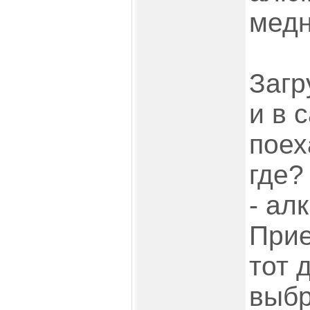
медн
Загр
и в 
поех
где?
- ал
Прие
тот 
выбр