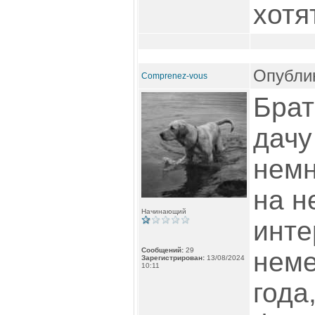
хотя
Опублик
Comprenez-vous
Бра
дачу
немн
на н
Начинающий
инте
Сообщений:
29
неме
Зарегистрирован:
13/08/2024
10:11
года