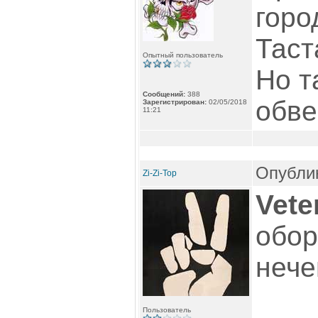
горо
Таст
Опытный пользователь
Но т
Сообщений:
388
обве
Зарегистрирован:
02/05/2018
11:21
Опублик
Zi-Zi-Top
Vete
обор
нечег
Пользователь