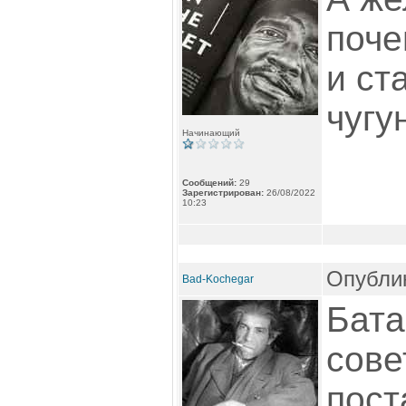
поче
и ст
чугу
Начинающий
Сообщений:
29
Зарегистрирован:
26/08/2022
10:23
Опублик
Bad-Kochegar
Бата
сове
пост