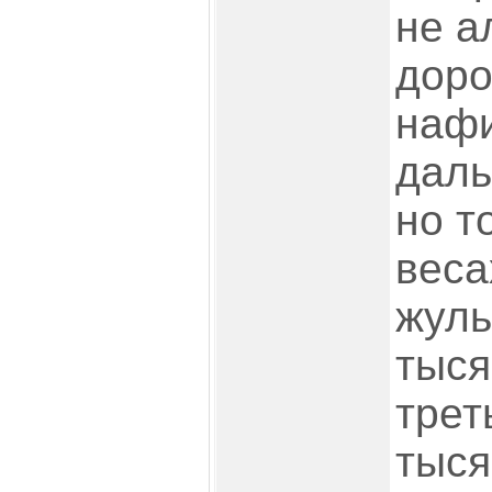
не а
доро
нафи
даль
но т
веса
жуль
тыся
трет
тыся