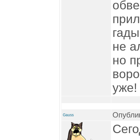
обве
прил
гады
не а
но п
воро
уже!
Опублик
Gauss
Сего