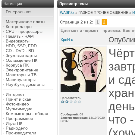
Навигация
Просмотр темы
·
Генеральная
WASP.kz
» РАЗНОЕ ПРОЧЕЕ ОБЩЕНИЕ »
И
·
Материнские платы
Страница 2 из 2:
1
2
·
Контроллеры
Цветмет и чермет - приемка. Все 
·
CPU - процессоры
·
Память - RAM
Опублик
XpeH-c
·
Видеокарты
·
HDD, SSD, FDD
Чёрт
·
CD - DVD - BD
·
Звуковые карты
·
Охлаждение ПК
завт
·
Корпуса ПК
·
Электропитание
·
Мониторы и ТВ
и сд
·
Манипуляторы
·
Ноутбуки, десктопы
хран
·
Интернет
Пользователь
·
Принт и скан
день
·
Фото-видео
·
Мультимедиа
·
Компьютеры - общая
Сообщений:
69
что 
·
Программное
Зарегистрирован:
13/10/2020
08:37
·
Игры ПК
·
Радиодело
(хоч
·
Производители