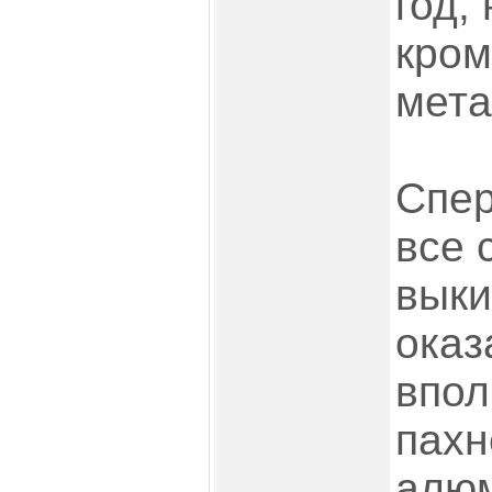
год,
кром
мета
Спер
все 
выки
оказ
впол
пахн
алюм