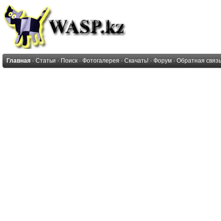
Главная
·
Статьи
·
Поиск
·
Фотогалерея
·
Скачать!
·
Форум
·
Обратная связ