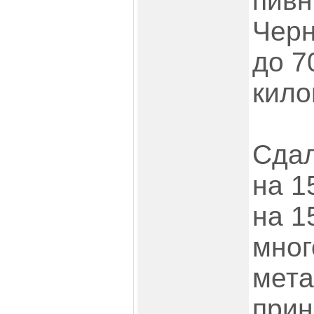
пивн
Черн
до 7
кило
Сдал
на 1
на 15
мног
мета
прин