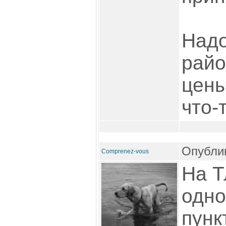
Надо
райо
цены
что-т
Опублик
Comprenez-vous
На Т
одн
пунк