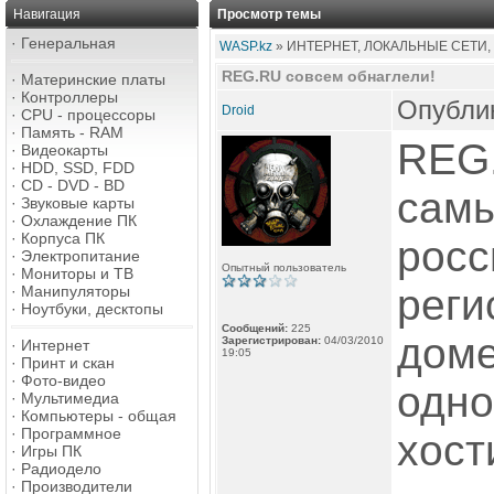
Навигация
Просмотр темы
·
Генеральная
WASP.kz
» ИНТЕРНЕТ, ЛОКАЛЬНЫЕ СЕТИ,
REG.RU совсем обнаглели!
·
Материнские платы
·
Контроллеры
Опублик
Droid
·
CPU - процессоры
·
Память - RAM
REG.
·
Видеокарты
·
HDD, SSD, FDD
·
CD - DVD - BD
самы
·
Звуковые карты
·
Охлаждение ПК
·
Корпуса ПК
росс
·
Электропитание
Опытный пользователь
·
Мониторы и ТВ
реги
·
Манипуляторы
·
Ноутбуки, десктопы
Сообщений:
225
доме
Зарегистрирован:
04/03/2010
·
Интернет
19:05
·
Принт и скан
·
Фото-видео
одн
·
Мультимедиа
·
Компьютеры - общая
·
Программное
хост
·
Игры ПК
·
Радиодело
·
Производители