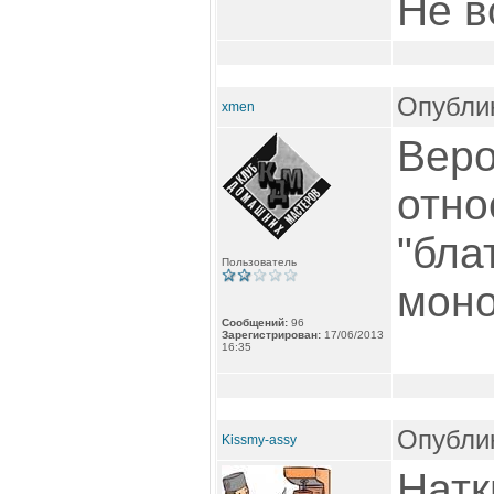
Не в
Опублик
xmen
Вер
отно
"бла
Пользователь
моно
Сообщений:
96
Зарегистрирован:
17/06/2013
16:35
Опублик
Kissmy-assy
Натк