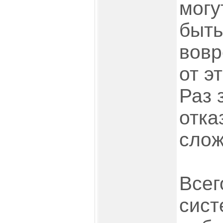
могу
быть
вовр
от э
Раз 
отка
слож
Всег
сист