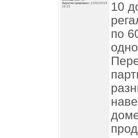
10 д
Зарегистрирован:
12/02/2019
18:25
рега
по 6
одно
Пере
парт
разн
наве
доме
прод