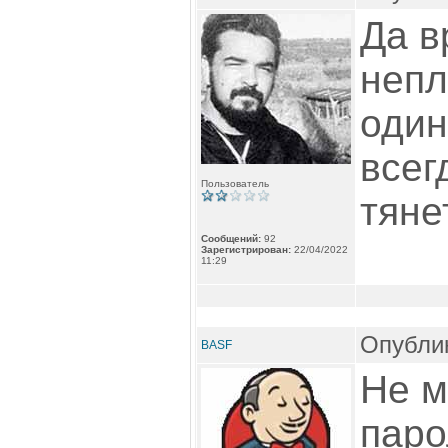
Да в
непл
один
всег
Пользователь
тяне
Сообщений:
92
Зарегистрирован:
22/04/2022
11:29
Опублик
BASF
Не м
паро