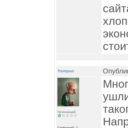
сайт
хлоп
экон
стои
Опублик
Thompson
Мног
ушли
тако
Начинающий
Напр
Сообщений:
11