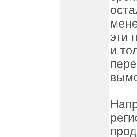
оста
мене
эти 
и то
пере
вымо
Напр
реги
прод