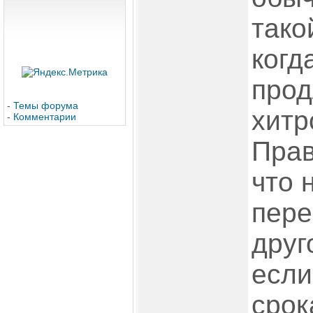
тако
когд
прод
-
Темы форума
хитр
-
Комментарии
Прав
что 
пере
друг
если
срок