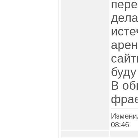
пере
дела
исте
арен
сайт
буду
В об
фрае
Измени
08:46