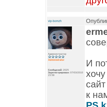
друг
Опублик
vip-bomzh
erm
сове
Администратор
И по
Сообщений:
2025
хочу
Зарегистрирован:
07/03/2010
15:58
сайт
к на
PS.k