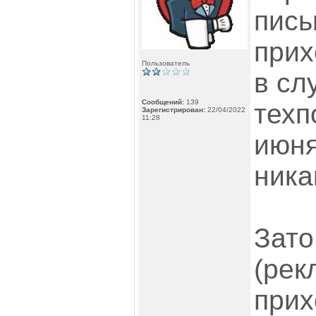
пись
прих
Пользователь
в сл
Сообщений:
139
техп
Зарегистрирован:
22/04/2022
11:28
июня
ника
Зато
(рек
прих