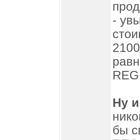
прод
- ув
стои
2100
равн
REG.
Ну и
нико
бы с