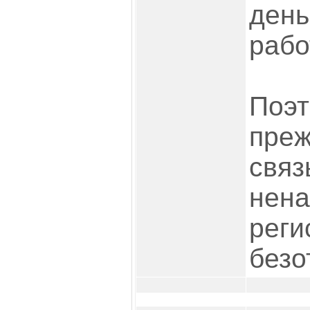
день
рабо
Поэт
преж
связ
нен
реги
безо