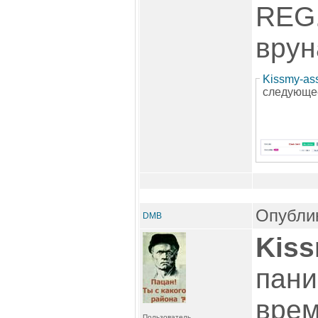
REG.
врун
Kissmy-as
следующе
Опублик
DMB
Kiss
пани
врем
Пользователь