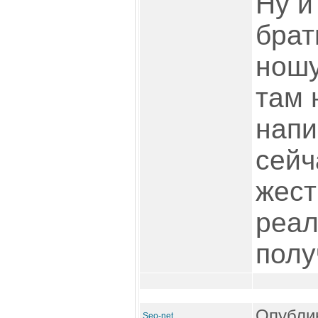
Ну и
брат
ношу
там 
напи
сейч
жест
реал
полу
Опублик
Seo-net