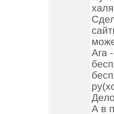
халя
Сдел
сайт
може
Ага 
бесп
бесп
ру(х
Дело
А в 