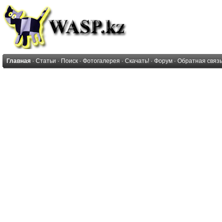
Главная
·
Статьи
·
Поиск
·
Фотогалерея
·
Скачать!
·
Форум
·
Обратная связ