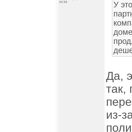
04:39
У эт
парт
комп
доме
прод
деше
Да, 
так,
пере
из-з
поли