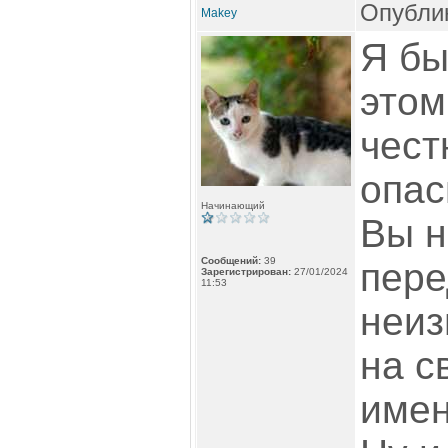
Опублик
Makey
Я бы
этом
чест
опас
Начинающий
Вы н
Сообщений:
39
пере
Зарегистрирован:
27/01/2024
11:53
неиз
на с
имен