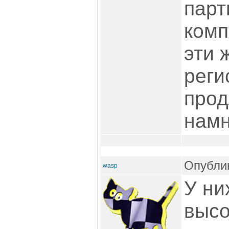
парт
комп
эти 
реги
прод
намн
Опублик
wasp
У ни
высо