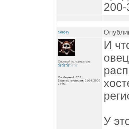
200-
Опублик
Sergey
И чт
овец
Опытный пользователь
рас
Сообщений:
253
хост
Зарегистрирован:
01/08/2009
07:00
реги
У эт