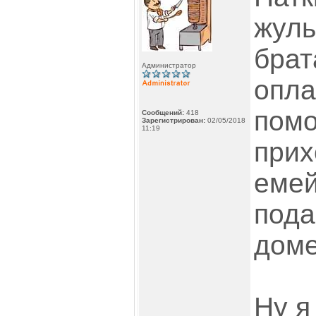
жуль
брат
Администратор
опла
помо
Сообщений:
418
Зарегистрирован:
02/05/2018
11:19
прих
емей
пода
доме
Ну я