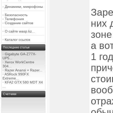
·
Динамики, микрофоны
Заре
·
Безопасность
·
Телефония
них 
·
Создание сайтов
зоне
·
О сайте wasp.kz...
·
Каталог ссылок
а во
Последние статьи
1 год
·
Gigabyte GA-Z77X-
UP5...
·
Xerox WorkCentre
прич
304...
·
Razer Anansi + Razer...
·
ASRock 990FX
стои
Extreme...
·
KFA2 GTX 580 MDT X4
...
вооб
Счетчики
отра
обыч