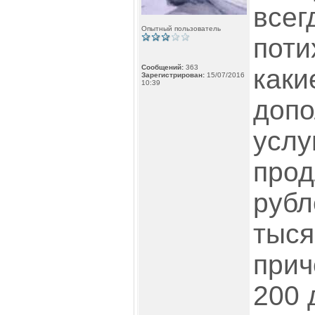
всег
Опытный пользователь
поти
Сообщений:
363
каки
Зарегистрирован:
15/07/2016
10:39
допо
услу
прод
рубл
тыся
прич
200 