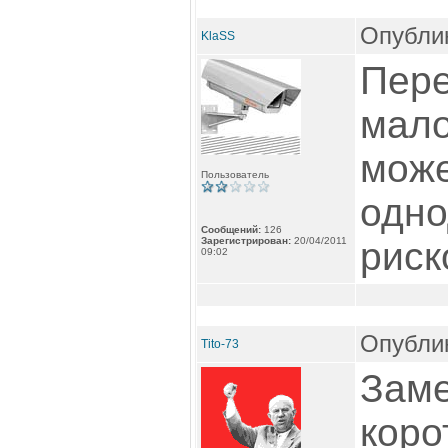
Опублик
KlaSS
Пере
мало
може
Пользователь
одно
Сообщений:
126
Зарегистрирован:
20/04/2011
риск
09:02
Опублик
Tito-73
Заме
коро