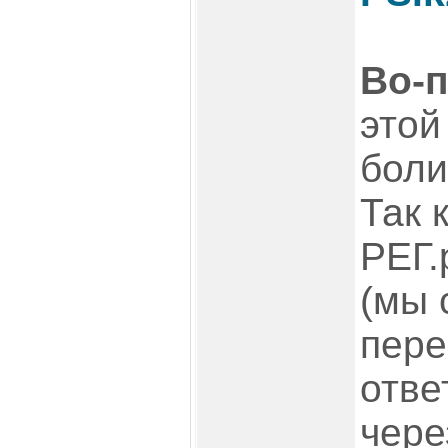
Во-
этой
боли
Так 
РЕГ.
(мы 
пере
отве
чере