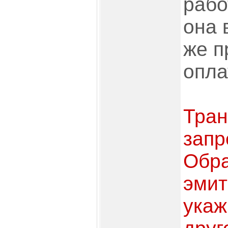
рабо
она 
же п
опла
Тран
запр
Обра
эмит
укаж