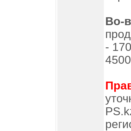
Во-
прод
- 17
4500
Прав
уточ
PS.k
реги