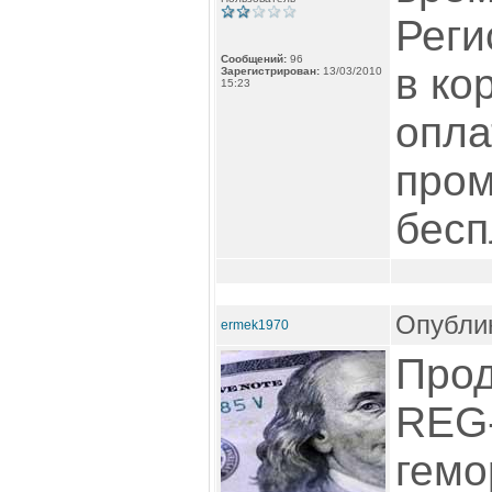
Реги
Сообщений:
96
в ко
Зарегистрирован:
13/03/2010
15:23
опла
пром
бесп
Опублик
ermek1970
Прод
REG-
гемо