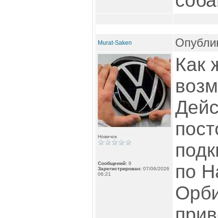
соба
Опублик
Murat-Saken
Как 
возм
Дейс
пост
Новичок
подк
Сообщений:
9
по Н
Зарегистрирован:
07/06/2026
06:21
Орби
прив