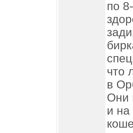
по 8
здор
зади
бирк
спец
что 
в Ор
Они 
и на
коше