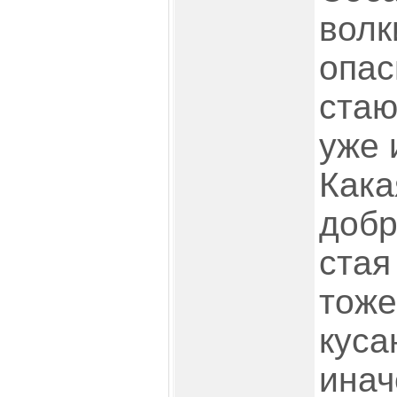
волк
опас
стаю
уже 
Кака
добр
стая
тоже
куса
инач