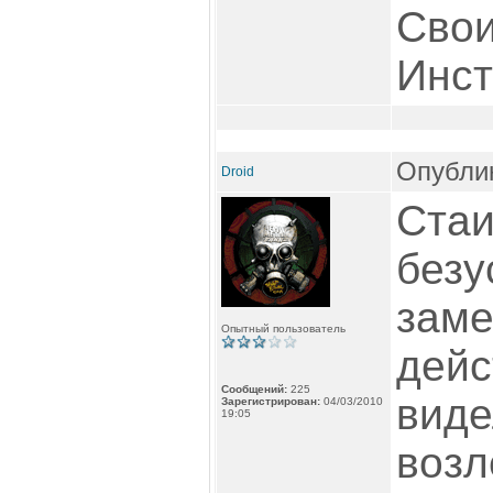
Свои
Инст
Опублик
Droid
Стаи
безу
заме
Опытный пользователь
дейс
Сообщений:
225
виде
Зарегистрирован:
04/03/2010
19:05
возл