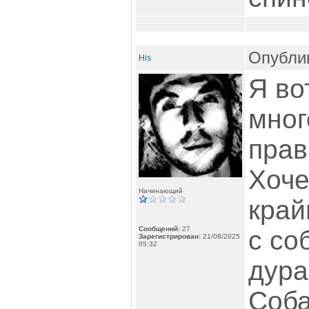
Опублик
His
Я во
мног
прав
Хоче
Начинающий
край
Сообщений:
27
с со
Зарегистрирован:
21/08/2025
05:32
дура
Соба