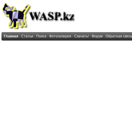
Главная
·
Статьи
·
Поиск
·
Фотогалерея
·
Скачать!
·
Форум
·
Обратная связ