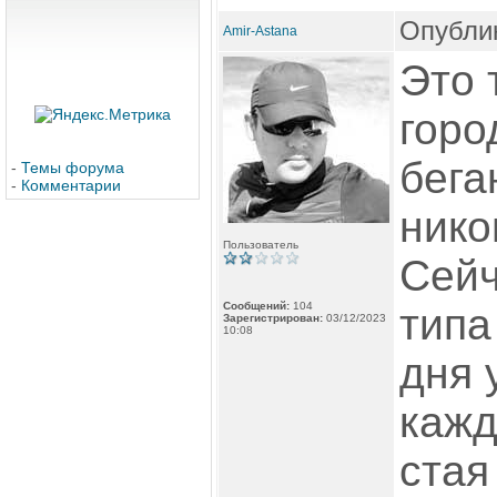
Опублик
Amir-Astana
Это 
горо
бега
-
Темы форума
-
Комментарии
нико
Пользователь
Сейч
Сообщений:
104
типа
Зарегистрирован:
03/12/2023
10:08
дня 
каж
стая