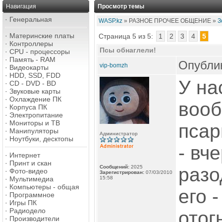
Навигация
Просмотр темы
·
Генеральная
WASP.kz
» РАЗНОЕ ПРОЧЕЕ ОБЩЕНИЕ »
З
·
Материнские платы
Страница 5 из 5:
1
2
3
4
5
·
Контроллеры
Псы обнаглели!
·
CPU - процессоры
·
Память - RAM
Опублик
vip-bomzh
·
Видеокарты
·
HDD, SSD, FDD
У на
·
CD - DVD - BD
·
Звуковые карты
·
Охлаждение ПК
вооб
·
Корпуса ПК
·
Электропитание
·
Мониторы и ТВ
псар
·
Манипуляторы
Администратор
·
Ноутбуки, десктопы
- вч
·
Интернет
·
Принт и скан
Сообщений:
2025
разо
·
Фото-видео
Зарегистрирован:
07/03/2010
·
Мультимедиа
15:58
·
Компьютеры - общая
его 
·
Программное
·
Игры ПК
·
Радиодело
отог
·
Производители