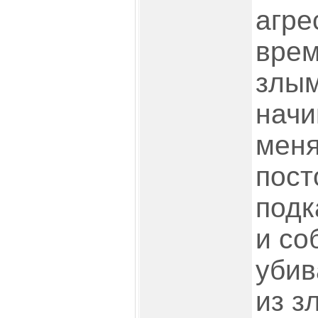
агре
врем
злым
начи
меня
пост
подк
и со
убив
из з