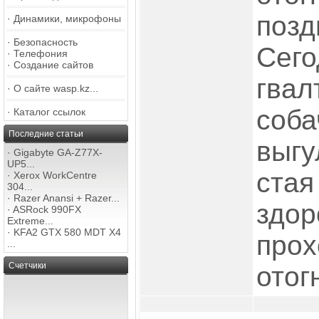
позд
·
Динамики, микрофоны
·
Безопасность
Сего
·
Телефония
·
Создание сайтов
гвал
·
О сайте wasp.kz...
соба
·
Каталог ссылок
Последние статьи
выгу
·
Gigabyte GA-Z77X-
UP5...
стая
·
Xerox WorkCentre
304...
·
Razer Anansi + Razer...
здор
·
ASRock 990FX
Extreme...
·
KFA2 GTX 580 MDT X4
прох
...
Счетчики
отогн