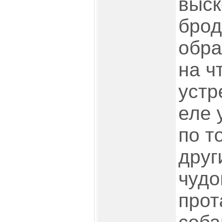
выск
брод
обра
на ч
устр
еле 
по т
друг
чудо
прот