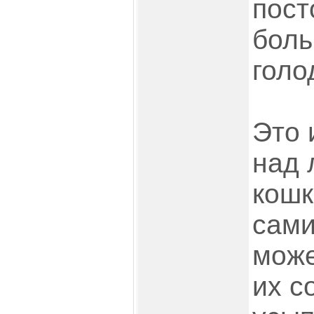
пост
боль
голо
Это 
над 
кошк
сами
може
их с