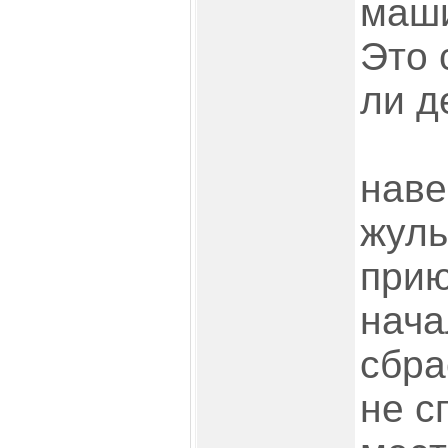
маши
Это 
ли д
наве
жуль
прию
нача
сбра
не с