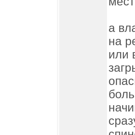
мест
а вл
на р
или 
загр
опас
боль
начи
сраз
спине