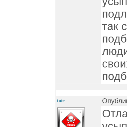
усып
подл
так 
подб
люди
свои
подб
Опублик
Luter
Отла
усып