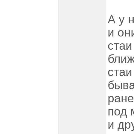
А у 
и он
стаи
ближ
стаи
быва
ране
под 
и др