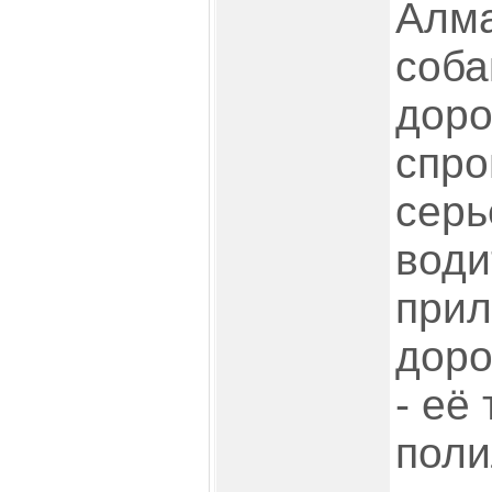
Алма
соба
доро
спро
серь
води
прил
доро
- её
поли