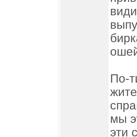
види
выпу
бирк
ошей
По-т
жите
спра
мы э
эти 