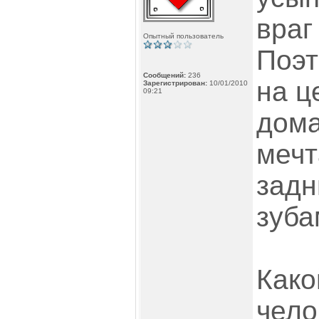
враг
Опытный пользователь
Поэт
Сообщений:
236
на ц
Зарегистрирован:
10/01/2010
09:21
дома
мечт
задн
зуба
Како
чело