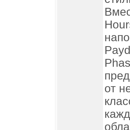
Вмес
Hour
напо
Payd
Phas
пред
от н
клас
кажд
обла