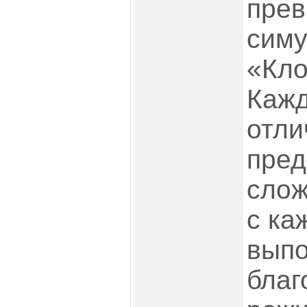
прев
симу
«Кл
Кажд
отли
пред
слож
с ка
выпо
благ