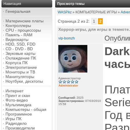
Навигация
Просмотр темы
·
Генеральная
WASP.kz
» КОМПЬЮТЕРНЫЕ ИГРЫ »
Adven
·
Материнские платы
Страница 2 из 2:
1
2
·
Контроллеры
Хоррор-игры, для игры в темноте..
·
CPU - процессоры
·
Память - RAM
Опублик
vip-bomzh
·
Видеокарты
·
HDD, SSD, FDD
Dark
·
CD - DVD - BD
·
Звуковые карты
·
Охлаждение ПК
час
·
Корпуса ПК
·
Электропитание
·
Мониторы и ТВ
·
Манипуляторы
Администратор
·
Ноутбуки, десктопы
Пла
·
Интернет
·
Принт и скан
Сообщений:
2025
Seri
·
Фото-видео
Зарегистрирован:
07/03/2010
·
Мультимедиа
15:58
·
Компьютеры - общая
Год 
·
Программное
·
Игры ПК
·
Радиодело
Разр
·
Производители