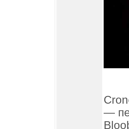
Cron
— пе
Bloo