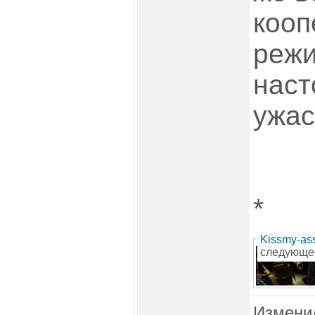
кооп
режи
наст
ужас
*
Kissmy-as
следующе
Измени