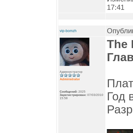
17:41
Опублик
vip-bomzh
The 
Гла
Администратор
Пла
Сообщений:
2025
Год 
Зарегистрирован:
07/03/2010
15:58
Разр