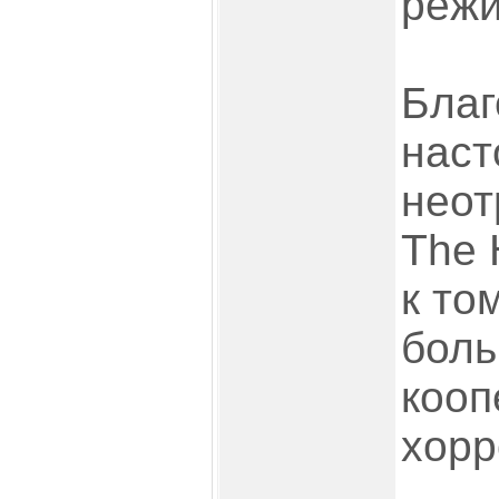
режи
Благ
наст
неот
The 
к то
боль
кооп
хорр