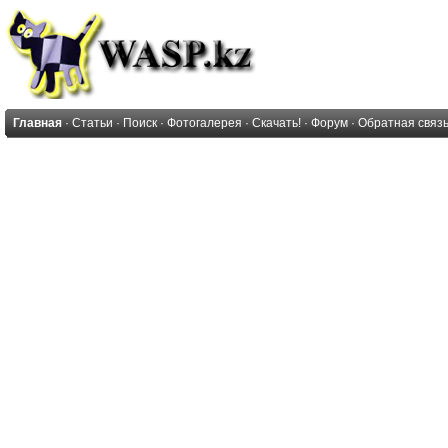
Главная
·
Статьи
·
Поиск
·
Фотогалерея
·
Скачать!
·
Форум
·
Обратная связ