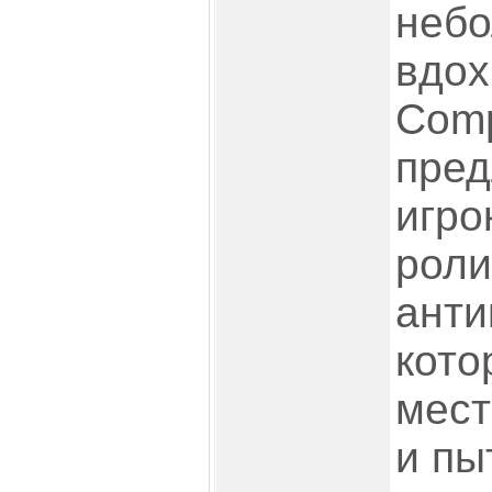
небо
вдох
Com
пред
игро
роли
анти
кото
мест
и пы