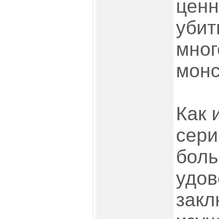
ценн
уби
мно
монс
Как 
сери
боль
удов
закл