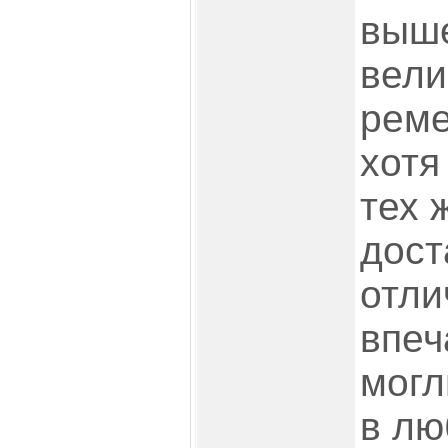
выш
вели
ремей
хотя
тех 
дост
отли
впеч
могл
в лю