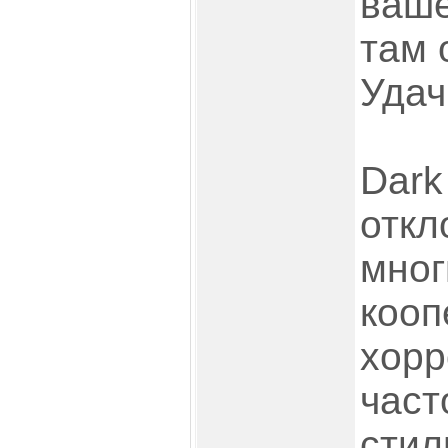
ваше
там 
Удач
Dark
откл
мног
кооп
хорр
част
стил