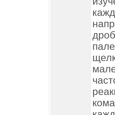
изуч
кажд
напр
дроб
пале
щелк
мале
част
реак
кома
каж