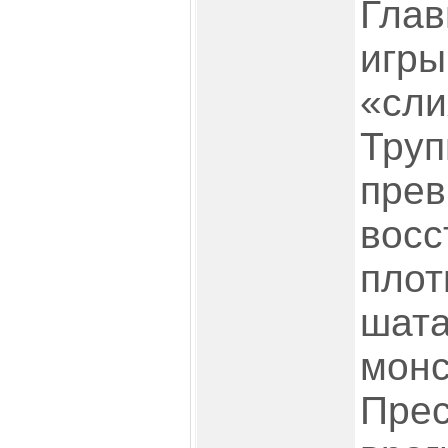
Глав
игры
«сли
Труп
прев
вос
плот
шат
монс
Пре