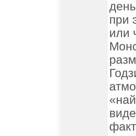
день
при 
или 
Монс
разм
Годз
атм
«на
виде
факт