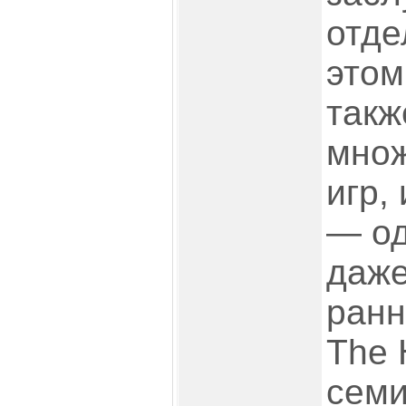
отде
этом
такж
множ
игр,
— од
даже
ранн
The 
семи