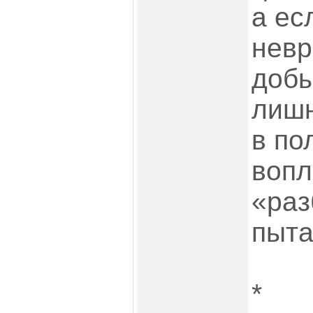
а ес
невр
добы
лишн
в по
вопл
«раз
пыта
*