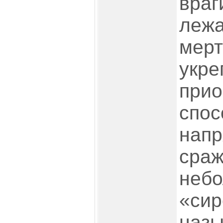
враг
лежа
мерт
укре
прио
спос
нап
сраж
небо
«сир
назы