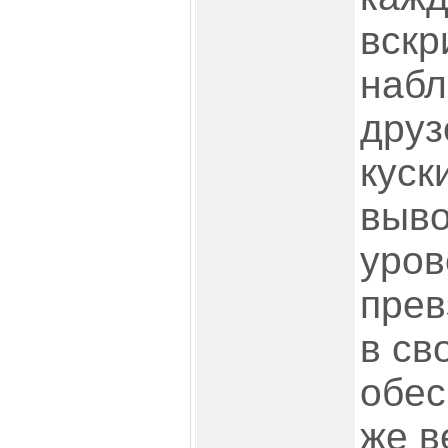
вскр
набл
друз
куск
выво
уров
прев
в св
обес
же в