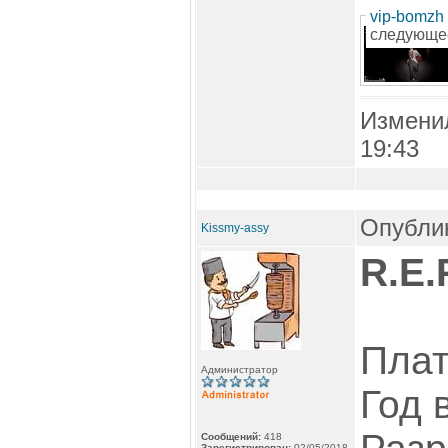
vip-bomzh
следующе
Измени
19:43
Опублик
Kissmy-assy
R.E.
Пла
Администратор
Год 
Сообщений:
418
Зарегистрирован:
02/05/2018