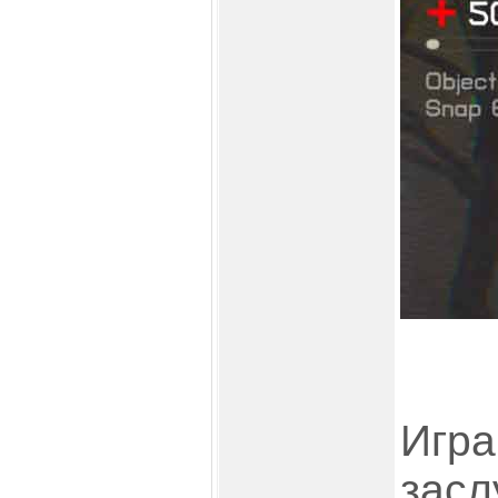
Игра
засл