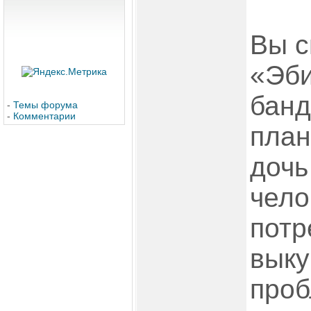
Вы с
«Эби
банд
-
Темы форума
-
Комментарии
план
дочь
чело
потр
выку
проб