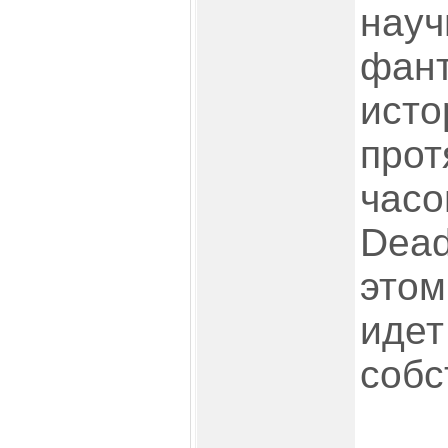
науч
фант
исто
прот
часо
Dead
этом
идет
собс