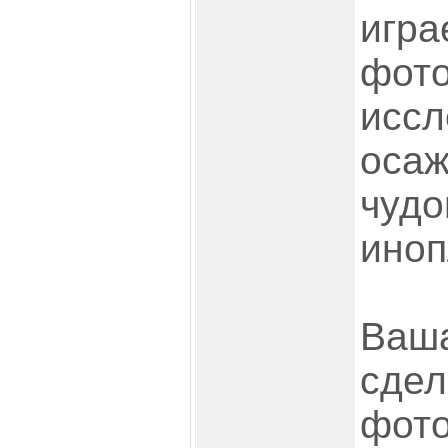
игра
фото
иссл
оса
чуд
иноп
Ваш
сдел
фото