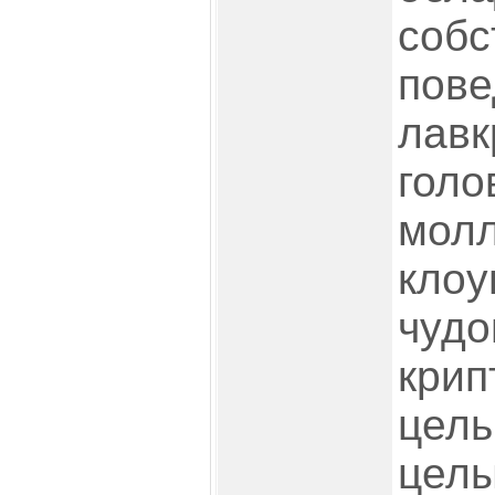
соб
пове
лавк
голо
молл
клоу
чудо
крип
цель
целы