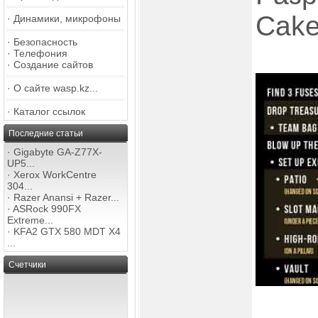
Cak
·
Динамики, микрофоны
·
Безопасность
·
Телефония
·
Создание сайтов
·
О сайте wasp.kz...
·
Каталог ссылок
Последние статьи
·
Gigabyte GA-Z77X-
UP5...
·
Xerox WorkCentre
304...
·
Razer Anansi + Razer...
·
ASRock 990FX
Extreme...
·
KFA2 GTX 580 MDT X4
...
Счетчики