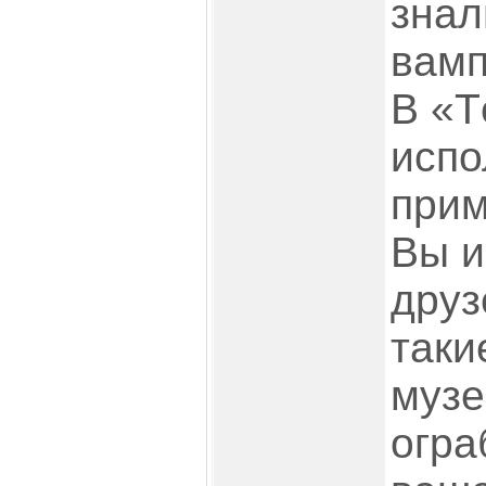
знал
вамп
В «Т
испо
прим
Вы и
друз
таки
музе
огра