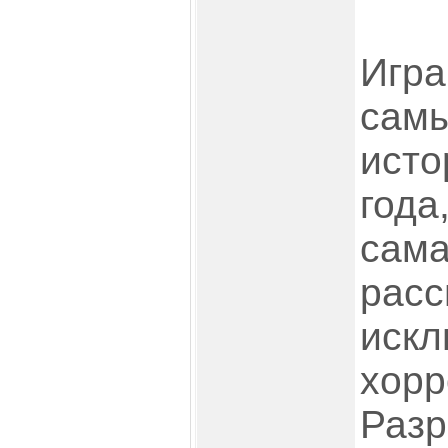
Игра
сам
исто
года
сама
расс
искл
хорр
Разр