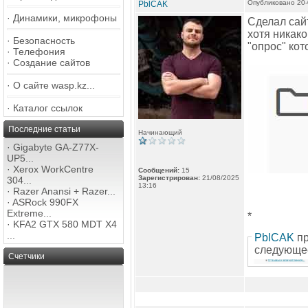
Опубликовано 20-
PblCAK
·
Динамики, микрофоны
Сделал сайт
хотя никако
·
Безопасность
"опрос" кот
·
Телефония
·
Создание сайтов
·
О сайте wasp.kz...
·
Каталог ссылок
Последние статьи
Начинающий
·
Gigabyte GA-Z77X-
UP5...
·
Xerox WorkCentre
Сообщений:
15
Зарегистрирован:
21/08/2025
304...
13:16
·
Razer Anansi + Razer...
·
ASRock 990FX
Extreme...
*
·
KFA2 GTX 580 MDT X4
...
PblCAK
пр
следующе
Счетчики