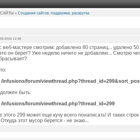
 САЙТЫ »
Создание сайтов, поддержка, раскрутка
09-2024 12:48
с веб-мастере смотрим: добавлено 80 страниц... удалено 50 ст
это он берет? Уже неделю ничего не добавляю... Смотрю чег
брасывает?
то:
infusions/forum/viewthread.php?thread_id=299&sort_post
 должен быть:
infusions/forum/viewthread.php?thread_id=299
е этого 299 может еще кучу всего понаписать! И таких стр
 Откуда этот мусор берется - не знаю...