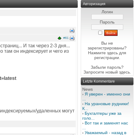
Авторизация
Логин
Пароль
#61
Вы не
раниц... И так через 2-3 дня...
зарегистрированы?
о там он индексирует и чего из
Нажмите здесь
для
регистрации.
Забыли пароль?
Запросите новый
здесь
.
=latest
Letzte Kommentare
News
Я уверен - именно они
...
На урановые рудники!
К...
ок индексируемых/удаленных могут
Бухгалтеры уже за
голо...
Вот так и заменят нас
...
Уважаемый - назад в