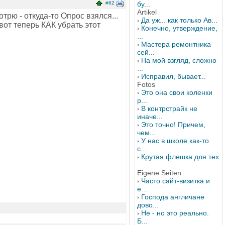
#62
бу...
Artikel
трю - откуда-то Опрос взялся...
Да уж... как только Ав...
 вот теперь КАК убрать этот
Конечно, утверждение,
...
Мастера ремонтника
сей...
На мой взгляд, сложно
...
Исправил, бывает...
Fotos
Это она свои коленки
р...
В контрстрайк не
иначе...
Это точно! Причем,
чем...
У нас в школе как-то
с...
Крутая флешка для тех
...
Eigene Seiten
Часто сайт-визитка и
е...
Господа англичане
дово...
Не - но это реально.
Б...