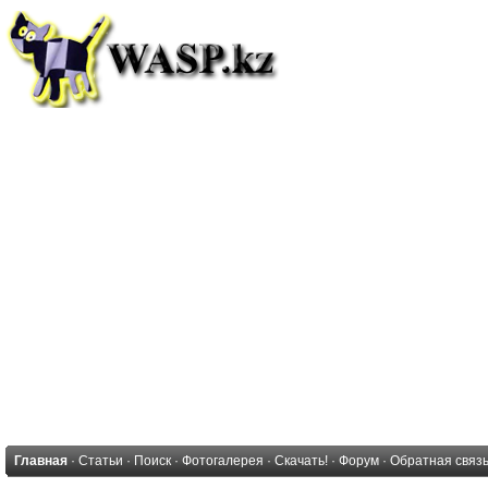
Главная
·
Статьи
·
Поиск
·
Фотогалерея
·
Скачать!
·
Форум
·
Обратная связ