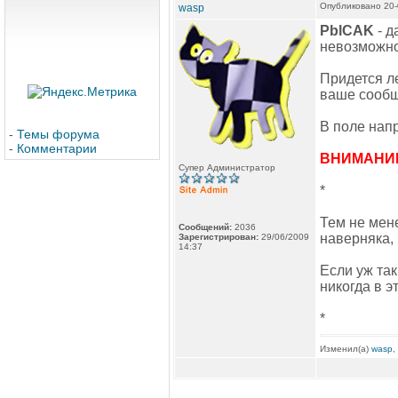
Опубликовано 20-
wasp
PblCAK
- д
невозможно 
Придется л
ваше сообщ
В поле нап
-
Темы форума
-
Комментарии
ВНИМАНИ
Супер Администратор
*
Тем не мене
Сообщений:
2036
наверняка, 
Зарегистрирован:
29/06/2009
14:37
Если уж так
никогда в э
*
Изменил(а)
wasp
,