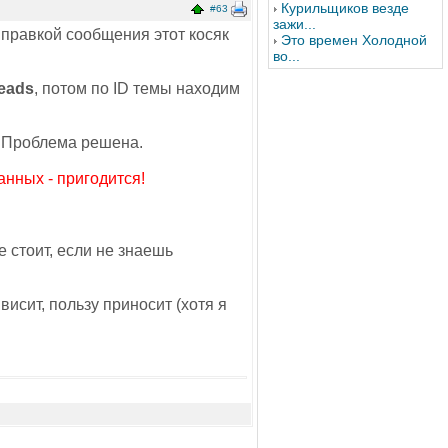
Курильщиков везде
#63
зажи...
ь правкой сообщения этот косяк
Это времен Холодной
во...
eads
, потом по ID темы находим
. Проблема решена.
нных - пригодится!
е стоит, если не знаешь
висит, пользу приносит (хотя я