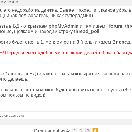
05-2026 08:51
а, это недоработка движка. Бывает такое... и главное убрат
(ни как пользователь, ни как суперадмин).
езть в БД - открываем
phpMyAdmin
и там ищем
_forum_thr
ение, щелкаем и находим строку
thread_poll
ротив будет стоять
1
, меняем её на
0
(ноль) и жмем
Вперед
Е!
Перед всеми подобными правками делайте бэкап базы да
е "хвосты" в БД остаются... и там ковыряться лишний раз н
что делаешь...
 случилось, потом можно будет добавить опрос... пусть себе 
том пользы не видел).
 20-05-2026 08:59
Страница 4 из 4:
1
2
3
4