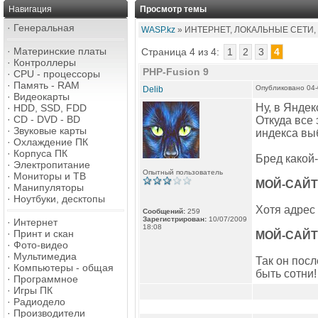
Навигация
Просмотр темы
·
Генеральная
WASP.kz
» ИНТЕРНЕТ, ЛОКАЛЬНЫЕ СЕТИ,
·
Материнские платы
Страница 4 из 4:
1
2
3
4
·
Контроллеры
PHP-Fusion 9
·
CPU - процессоры
·
Память - RAM
Опубликовано 04-
Delib
·
Видеокарты
Ну, в Яндек
·
HDD, SSD, FDD
·
CD - DVD - BD
Откуда все 
·
Звуковые карты
индекса вы
·
Охлаждение ПК
·
Корпуса ПК
Бред какой-
·
Электропитание
Опытный пользователь
·
Мониторы и ТВ
МОЙ-САЙТ /
·
Манипуляторы
·
Ноутбуки, десктопы
Хотя адрес
Сообщений:
259
Зарегистрирован:
10/07/2009
·
Интернет
18:08
·
Принт и скан
МОЙ-САЙТ /
·
Фото-видео
·
Мультимедиа
Так он посл
·
Компьютеры - общая
быть сотни!
·
Программное
·
Игры ПК
·
Радиодело
·
Производители