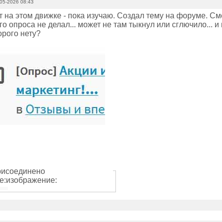
05-2026 08:43
 на этом движке - пока изучаю. Создал тему на форуме. Смо
го опроса не делал... может не там тыкнул или сглючило... и
орого нету?
исоединено
е:изображение: