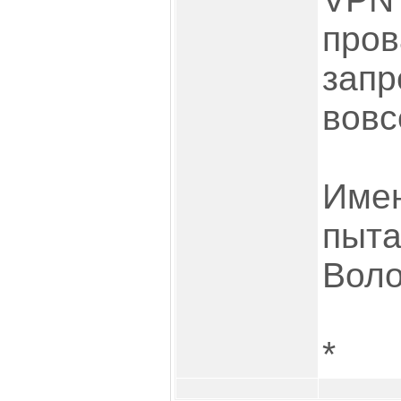
пров
запр
вовс
Имен
пыта
Воло
*