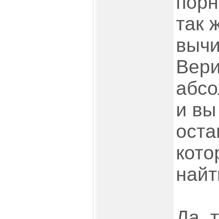
порн
так 
вычи
Вери
абсо
и вы
оста
кото
найт
Да, 