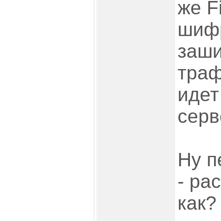
же F
шифр
заш
траф
идет
серв
Ну п
- ра
как?