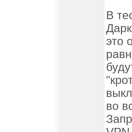
В те
Дарк
это 
равн
буду
"кро
выкл
во в
Запр
VPN 