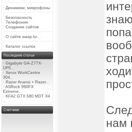
инте
·
Динамики, микрофоны
знаю
·
Безопасность
·
Телефония
·
Создание сайтов
попа
·
О сайте wasp.kz...
вооб
·
Каталог ссылок
стра
Последние статьи
·
Gigabyte GA-Z77X-
ходи
UP5...
·
Xerox WorkCentre
304...
прос
·
Razer Anansi + Razer...
·
ASRock 990FX
Extreme...
·
KFA2 GTX 580 MDT X4
...
След
Счетчики
нам 