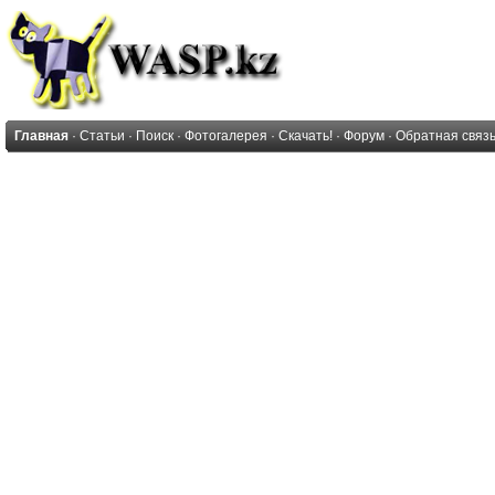
Главная
·
Статьи
·
Поиск
·
Фотогалерея
·
Скачать!
·
Форум
·
Обратная связ