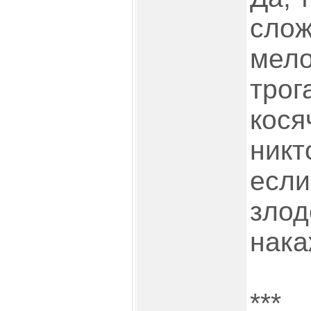
слож
мело
трог
кося
никт
если
злод
нака
***