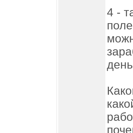
4 - 
поле
можн
зара
день
Како
како
рабо
поче