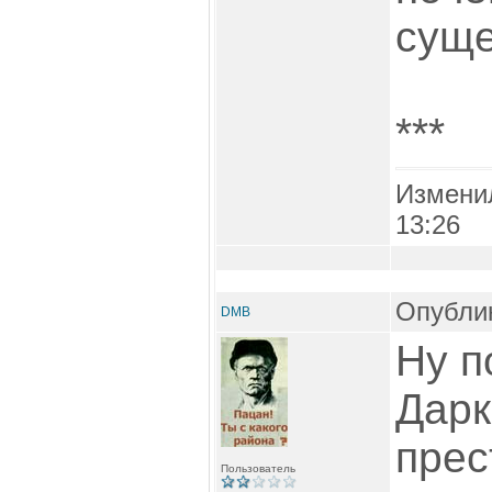
суще
***
Измени
13:26
Опублик
DMB
Ну п
Дарк
прес
Пользователь