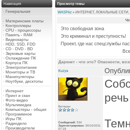
Навигация
Просмотр темы
·
Генеральная
WASP.kz
» ИНТЕРНЕТ, ЛОКАЛЬНЫЕ СЕТИ,
Чт
·
Материнские платы
·
Контроллеры
Это свободная зона
·
CPU - процессоры
·
Память - RAM
Это криминал и преступность!
·
Видеокарты
Проект, где нас спецслужбы пас
·
HDD, SSD, FDD
·
CD - DVD - BD
Все
·
Звуковые карты
·
Охлаждение ПК
Даркнет - что это? Опасности, воз
·
Корпуса ПК
·
Электропитание
Опублик
Kuzya
·
Мониторы и ТВ
·
Манипуляторы
Собс
·
Ноутбуки, десктопы
·
Интернет
речь
·
Принт и скан
·
Фото-видео
·
Мультимедиа
Ветеран
·
Компьютеры - общая
·
Программное
·
Игры ПК
Темн
Сообщений:
534
·
Радиодело
Зарегистрирован:
30/10/2011
·
Производители
07:19