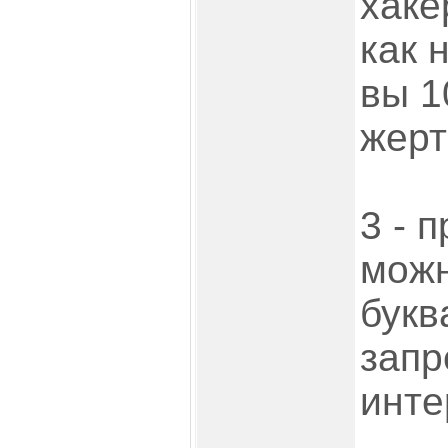
хаке
как 
вы 1
жерт
3 - 
можн
букв
запр
инте