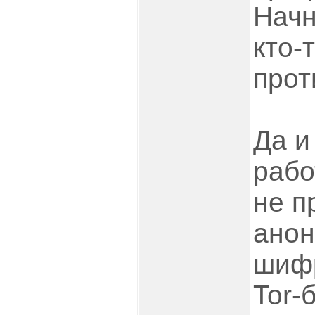
Начн
кто-
прот
Да и
рабо
не п
анон
шифр
Tor-