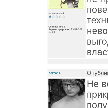
пове
Начинающий
техн
Сообщений:
37
нево
Зарегистрирован:
13/02/2021
10:03
выго
влас
Опублик
Kolmar-X
Не в
прик
полу