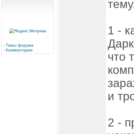
тему
1 - 
Дарк
-
Темы форума
-
Комментарии
что 
комп
зара
и тр
2 - 