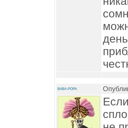
ника
сомн
можн
день
приб
чест
Опублик
BABA-POPA
Если
спло
не п