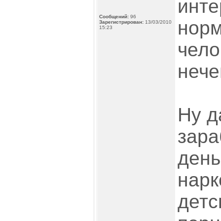
инте
Сообщений:
96
нор
Зарегистрирован:
13/03/2010
15:23
чело
нече
Ну д
зара
день
нарк
детс