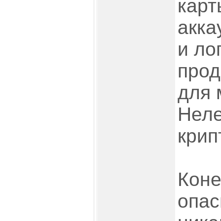
карт
акка
и ло
прод
для 
Неле
крип
Коне
опас