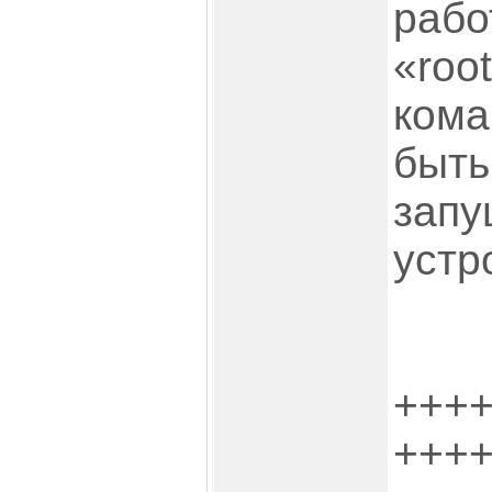
рабо
«roo
кома
быть
запу
устр
+++
+++