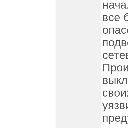
нача
все 
опас
подв
сете
Прои
выкл
свои
уязв
пред