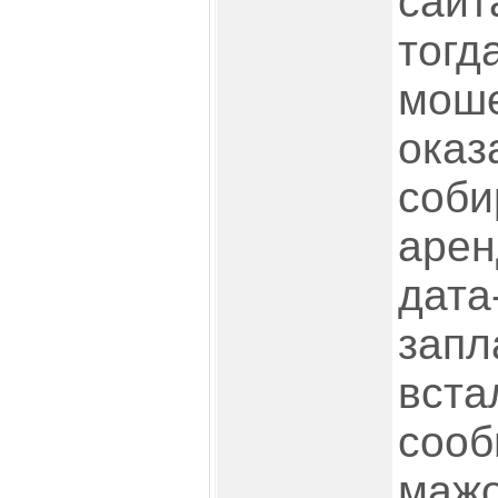
сайта
тогд
мош
оказ
соби
арен
дата
запл
вста
сооб
мажо