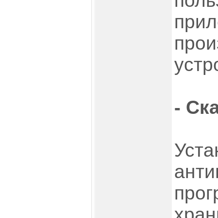
поль
прил
прои
устр
- Ск
Уста
анти
прог
хра