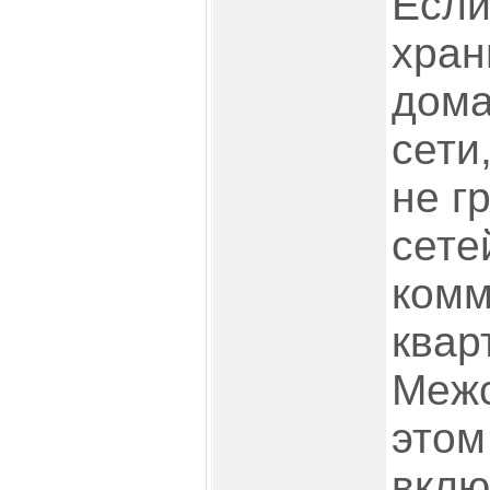
Если
хран
дома
сети
не г
сете
комм
квар
Межс
этом
вклю