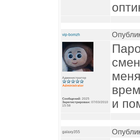
опти
Опублик
vip-bomzh
Паро
смен
меня
Администратор
врем
Сообщений:
2025
и по
Зарегистрирован:
07/03/2010
15:58
Опублик
galaxy355