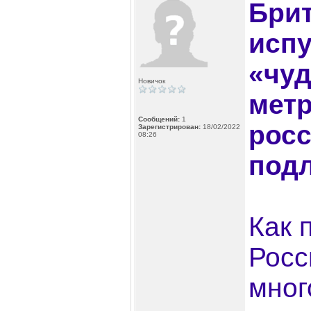
Бри
испу
«чуд
Новичок
мет
Сообщений:
1
рос
Зарегистрирован:
18/02/2022
08:26
под
Как 
Росс
мног