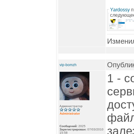
Yardossy
п
следующее
Измени
Опублик
vip-bomzh
1 - 
серв
дост
Администратор
файл
Сообщений:
2025
зале
Зарегистрирован:
07/03/2010
15:58