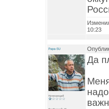
Росс
Измени
10:23
Опублик
Papa-SU
Да п
Меня
надо
Начинающий
важн