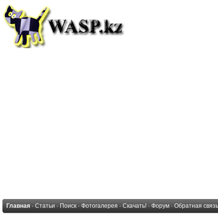
Главная
·
Статьи
·
Поиск
·
Фотогалерея
·
Скачать!
·
Форум
·
Обратная связ