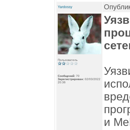
Опублик
Yardossy
Уяз
проц
сет
Пользователь
Уязв
Сообщений:
70
Зарегистрирован:
02/03/2022
испо
20:36
вре
прог
и Me