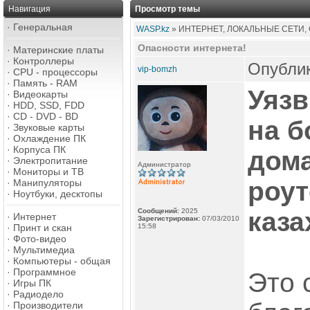
Навигация
Просмотр темы
·
Генеральная
WASP.kz
» ИНТЕРНЕТ, ЛОКАЛЬНЫЕ СЕТИ,
Опасности интернета!
·
Материнские платы
·
Контроллеры
Опублик
vip-bomzh
·
CPU - процессоры
·
Память - RAM
Уязв
·
Видеокарты
·
HDD, SSD, FDD
·
CD - DVD - BD
на 
·
Звуковые карты
·
Охлаждение ПК
·
Корпуса ПК
дома
·
Электропитание
Администратор
·
Мониторы и ТВ
роу
·
Манипуляторы
·
Ноутбуки, десктопы
Сообщений:
2025
каза
·
Интернет
Зарегистрирован:
07/03/2010
·
Принт и скан
15:58
·
Фото-видео
·
Мультимедиа
·
Компьютеры - общая
·
Программное
Это 
·
Игры ПК
·
Радиодело
·
Производители