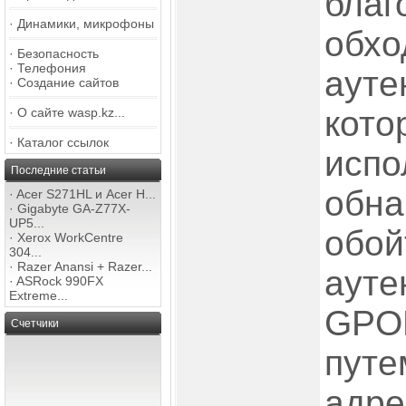
благ
·
Динамики, микрофоны
обхо
·
Безопасность
·
Телефония
ауте
·
Создание сайтов
кото
·
О сайте wasp.kz...
·
Каталог ссылок
испо
Последние статьи
обна
·
Acer S271HL и Acer H...
·
Gigabyte GA-Z77X-
UP5...
обой
·
Xerox WorkCentre
304...
·
Razer Anansi + Razer...
ауте
·
ASRock 990FX
Extreme...
GPON
Счетчики
путе
адре