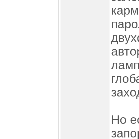
карм
паро
двух
авто
ламп
глоб
захо
Но е
запо