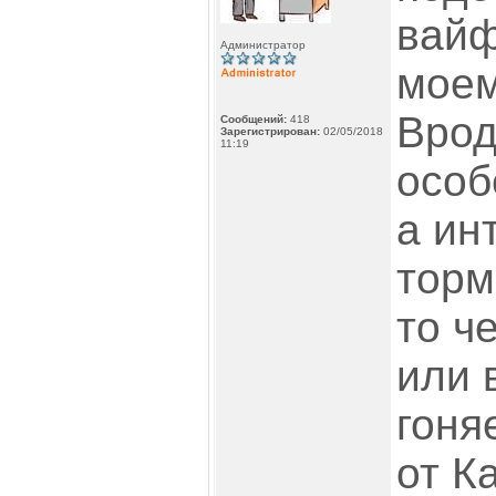
вайф
Администратор
моем
Врод
Сообщений:
418
Зарегистрирован:
02/05/2018
11:19
особ
а ин
торм
то ч
или 
гоня
от К