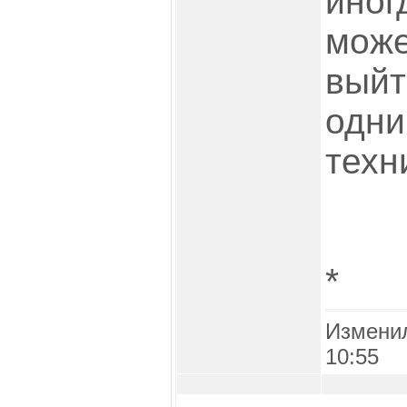
иног
може
выйт
одни
техн
*
Измени
10:55