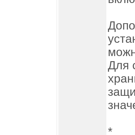
Допо
уста
можн
Для 
хран
защи
знач
*