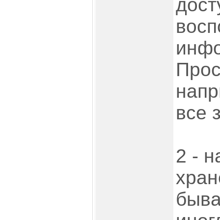
дост
восп
инф
Прос
напр
все 
2 - 
хран
быва