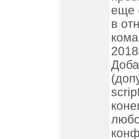
еще 
в от
кома
2018
Доба
(доп
scrip
коне
любо
конф