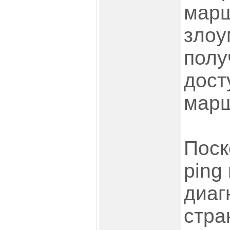
марш
зло
полу
дост
марш
Поск
ping 
диаг
стра