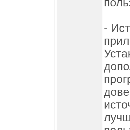
поль
- Ис
прил
Уста
допо
прог
дове
исто
лучш