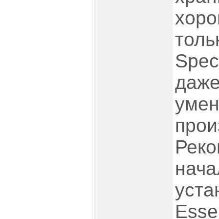
хоро
толь
Spec
даже
уме
прои
Реко
нача
уста
Essen