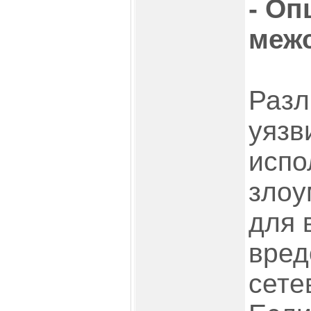
- О
межс
Разл
уязв
испо
зло
для 
вред
сете