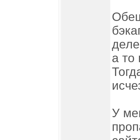
Обе
бэка
деле
а то 
Тогд
исче
У ме
проп