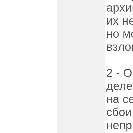
архи
их н
но м
взло
2 - 
деле
на с
сбои
непр