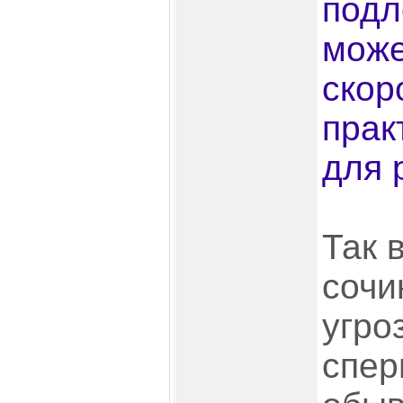
подл
може
скор
прак
для 
Так 
сочи
угро
спер