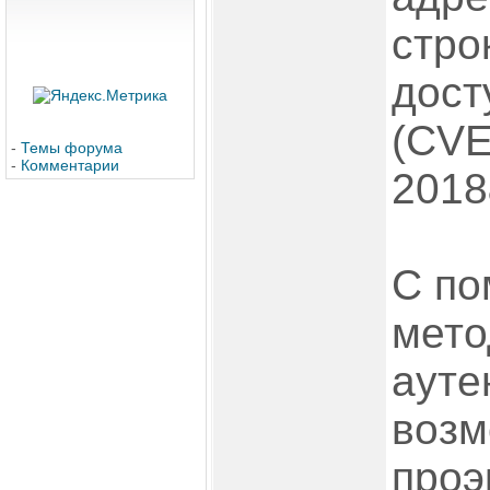
стро
дост
(CVE
-
Темы форума
-
Комментарии
2018
С по
мето
ауте
возм
проэ