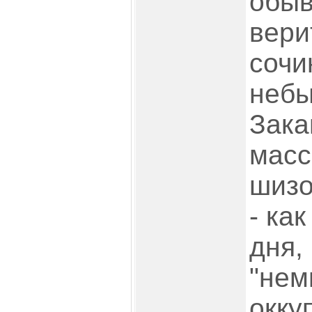
обыв
вери
сочи
небы
Зака
масс
шизо
- ка
дня,
"нем
окку