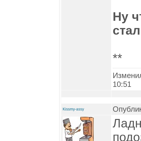
Ну ч
стал
**
Измени
10:51
Опублик
Kissmy-assy
Ладн
подо