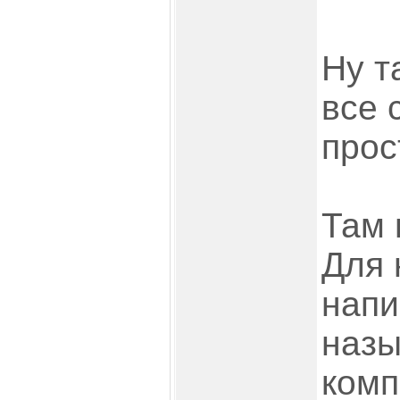
Ну т
все 
прос
Там 
Для 
напи
назы
комп