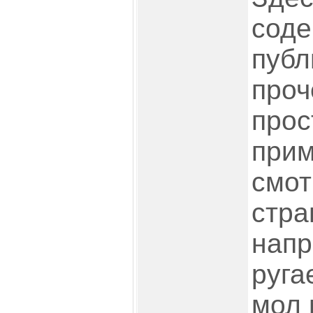
соде
публ
проч
прос
прим
смот
стра
напр
руга
мол 