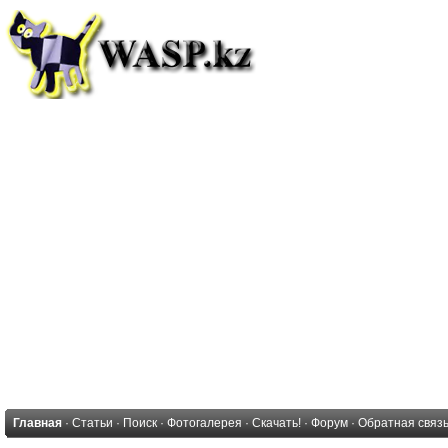
Главная
·
Статьи
·
Поиск
·
Фотогалерея
·
Скачать!
·
Форум
·
Обратная связ