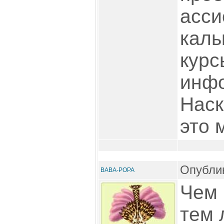
асси
каль
курс
инфо
Наск
это 
Опублик
BABA-POPA
Чем 
тем 