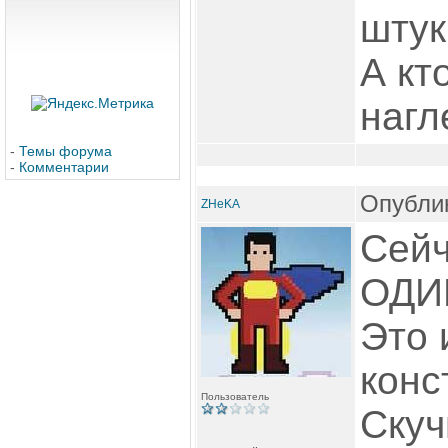
штук
А кт
нагл
-
Темы форума
-
Комментарии
Опублик
ZHeKA
Сейч
ОДИ
Это 
конс
Пользователь
Скуч