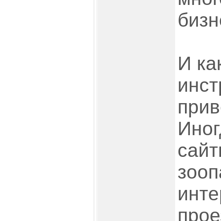
бизн
И ка
инст
прив
Иног
сайт
зооп
инте
прое