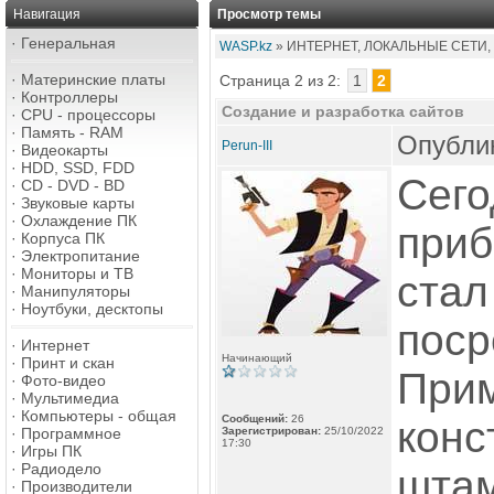
Навигация
Просмотр темы
·
Генеральная
WASP.kz
» ИНТЕРНЕТ, ЛОКАЛЬНЫЕ СЕТИ,
·
Материнские платы
Страница 2 из 2:
1
2
·
Контроллеры
Создание и разработка сайтов
·
CPU - процессоры
·
Память - RAM
Опублик
Perun-III
·
Видеокарты
·
HDD, SSD, FDD
Сего
·
CD - DVD - BD
·
Звуковые карты
·
Охлаждение ПК
приб
·
Корпуса ПК
·
Электропитание
·
Мониторы и ТВ
стал
·
Манипуляторы
·
Ноутбуки, десктопы
поср
·
Интернет
Начинающий
·
Принт и скан
Прим
·
Фото-видео
·
Мультимедиа
·
Компьютеры - общая
Сообщений:
26
конс
·
Программное
Зарегистрирован:
25/10/2022
17:30
·
Игры ПК
·
Радиодело
штам
·
Производители