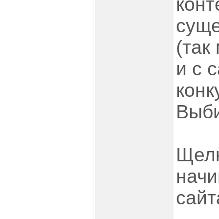
конт
суще
(так
и с 
конк
Выби
Щелк
начи
сайт