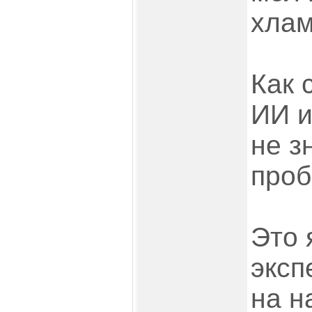
хлам
Как 
ИИ и
не з
проб
Это 
эксп
на 