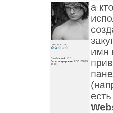
а кт
испо
созд
заку
Пользователь
имя 
Сообщений:
155
прив
Зарегистрирован:
06/01/2023
11:36
пане
(нап
есть
Webs