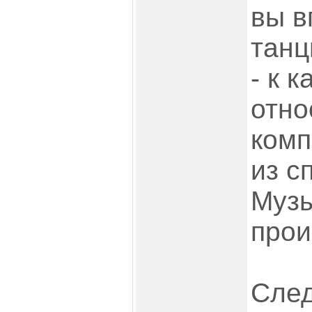
вы в
танц
- к 
отно
комп
из с
Муз
прои
След