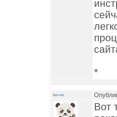
инст
сейч
легк
проц
сайт
*
Опублик
Seo-net
Вот 