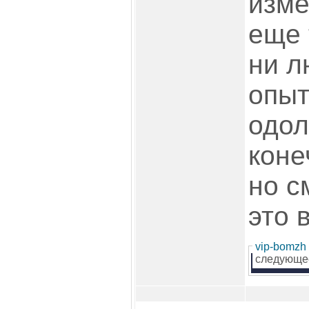
изме
еще 
ни л
опыт
одол
коне
но с
это 
vip-bomzh
следующе