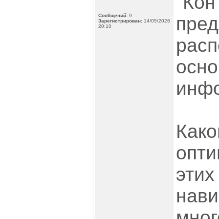
"Кон
Сообщений:
9
пред
Зарегистрирован:
14/05/2026
20:10
расп
осно
инф
Како
опти
этих
нави
мног