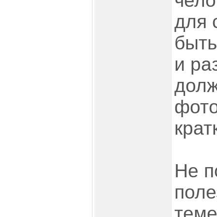
чело
для 
быть
и ра
долж
фото
крат
Не 
поле
теме