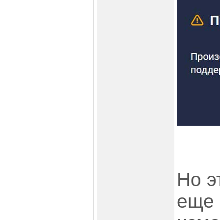
Но э
еще 