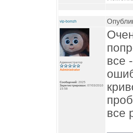
Опублик
vip-bomzh
Очен
попр
все -
Администратор
ошиб
Сообщений:
2025
крив
Зарегистрирован:
07/03/2010
15:58
проб
все 