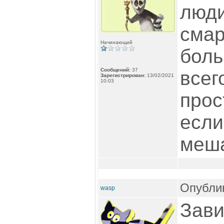
люди
смар
Начинающий
боль
Сообщений:
37
всег
Зарегистрирован:
13/02/2021
10:03
прос
если
меша
Опублик
wasp
Зави