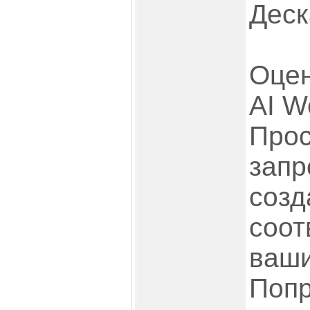
Деск
Оцен
AI W
Прос
запр
созд
соот
ваши
Попр