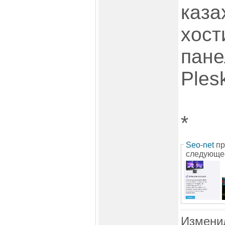
каза
хост
пане
Ples
*
Seo-net
пр
следующе
Измени