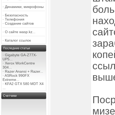
боль
·
Динамики, микрофоны
·
Безопасность
нахо
·
Телефония
·
Создание сайтов
сайт
·
О сайте wasp.kz...
зара
·
Каталог ссылок
Последние статьи
копе
·
Gigabyte GA-Z77X-
UP5...
ссыл
·
Xerox WorkCentre
304...
·
Razer Anansi + Razer...
выше
·
ASRock 990FX
Extreme...
·
KFA2 GTX 580 MDT X4
...
Счетчики
Поср
мизе