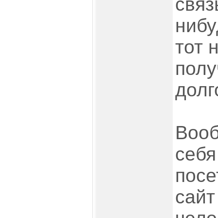
связ
нибу
тот н
полу
долг
Вооб
себя
посе
сайт