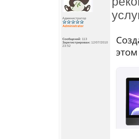
реко
услу
Администратор
Сообщений:
113
Зарегистрирован:
12/07/2010
23:52