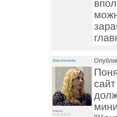
впол
можн
зара
глав
Опублик
Zinka-Kerosinka
Поня
сайт
долж
мини
Новичок