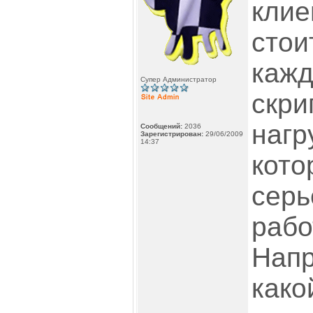
клие
стои
каж
Супер Администратор
скри
нагр
Сообщений:
2036
Зарегистрирован:
29/06/2009
14:37
кото
серь
рабо
Напр
како