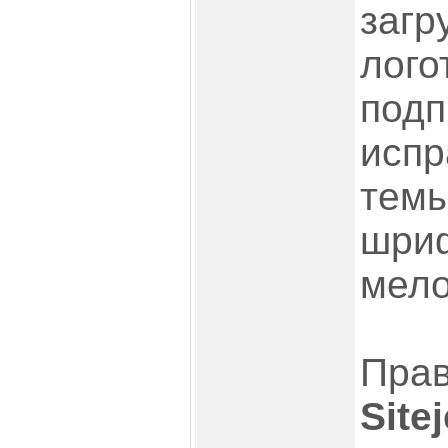
загр
лого
подп
испр
темы
шриф
мело
Прав
Sitej