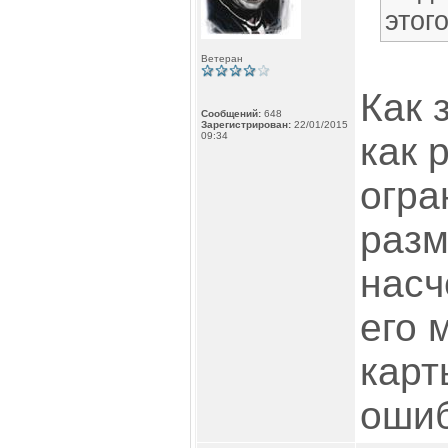
этог
Ветеран
Как 
Сообщений:
648
Зарегистрирован:
22/01/2015
09:34
как 
огра
разм
насч
его 
карт
ошиб