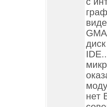
с ин
граф
виде
GMA 
диск
IDE.
микр
оказ
моду
нет 
сове