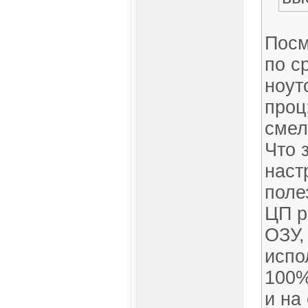
Посм
по с
ноут
проц
смел
Что 
наст
поле
ЦП р
ОЗУ,
испо
100%
и на