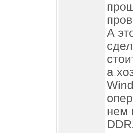
прощ
пров
А эт
сдел
стои
а хо
Wind
опер
нем 
DDR2