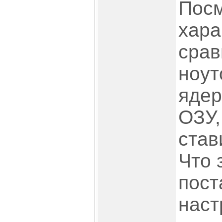
Пос
хара
срав
ноут
ядер
ОЗУ,
став
Что 
пост
наст