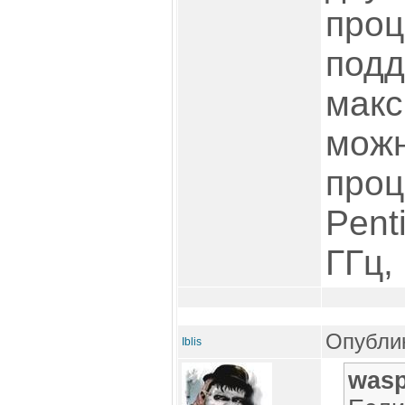
проц
подд
макс
можн
проц
Pent
ГГц, 
Опублик
Iblis
wasp