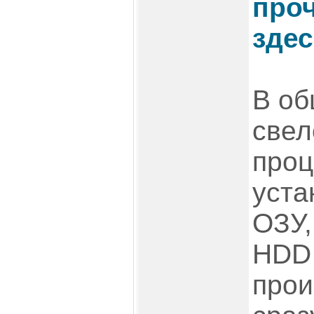
проч
зде
В об
свел
проц
уста
ОЗУ,
HDD 
прои