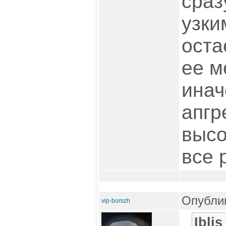
сраз
узки
оста
ее м
инач
апгр
высо
все 
Опублик
vip-bomzh
Ibli