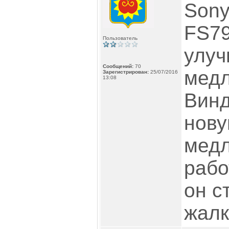
Sony
FS79
Пользователь
улуч
Сообщений:
70
медл
Зарегистрирован:
25/07/2016
13:08
Винд
нову
медл
рабо
он с
жалк