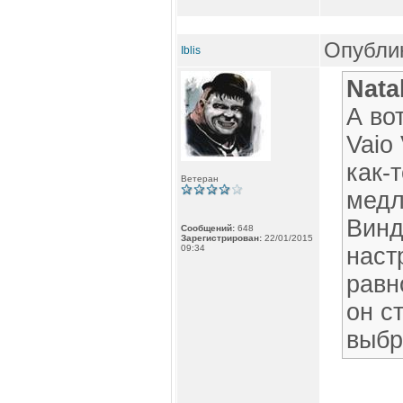
Опублик
Iblis
Nata
А во
Vaio
как-
Ветеран
медл
Винд
Сообщений:
648
Зарегистрирован:
22/01/2015
09:34
наст
равн
он с
выбр