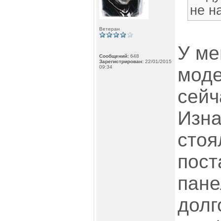
не н
Ветеран
У ме
Сообщений:
648
Зарегистрирован:
22/01/2015
09:34
моде
сейч
Изна
стоя
пост
пане
долг