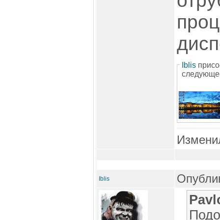
отру
проц
дисп
Iblis
присо
следующе
Измени
Опублик
Iblis
Pavl
Подо