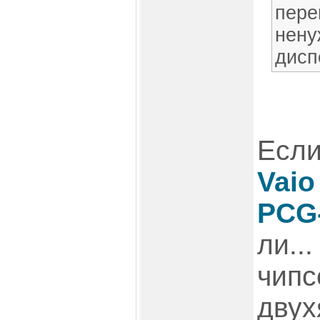
пере
нену
дисп
Если
Vai
PCG
ли..
чипс
дву