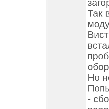
заго
Так 
моду
Вист
вста
проб
обор
Но н
Попы
- сб