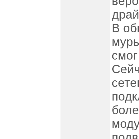
веро
драй
В об
муры
смог
Сейч
сете
подк
боле
моду
подв