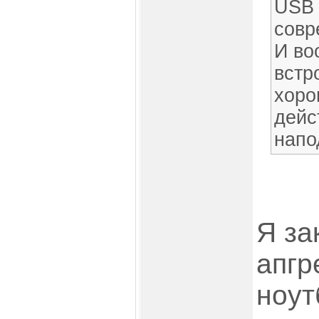
USB 
совр
И во
встр
хоро
дейс
напо
Я за
апгр
ноут