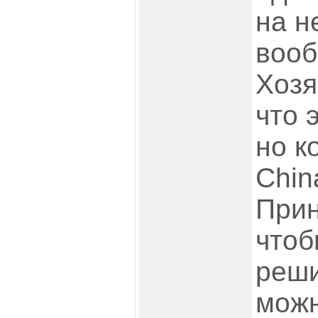
на н
вооб
Хозя
что 
но к
Chin
Прин
чтоб
реши
можн