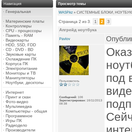
Навигация
Просмотр темы
·
Генеральная
WASP.kz
» СИСТЕМНЫЕ БЛОКИ, НОУТБУКИ
·
Материнские платы
Страница 2 из 3:
1
2
3
·
Контроллеры
Апгрейд ноутбука
·
CPU - процессоры
·
Память - RAM
Опублик
Pavlov
·
Видеокарты
·
HDD, SSD, FDD
Оказ
·
CD - DVD - BD
·
Звуковые карты
·
Охлаждение ПК
ноут
·
Корпуса ПК
·
Электропитание
·
Мониторы и ТВ
под 
·
Манипуляторы
Пользователь
·
Ноутбуки, десктопы
виде
·
Интернет
·
Принт и скан
Сообщений:
106
подп
Зарегистрирован:
16/11/2013
·
Фото-видео
08:38
·
Мультимедиа
·
Компьютеры - общая
Сейч
·
Программное
·
Игры ПК
·
Радиодело
инте
·
Производители