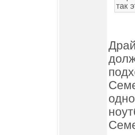
так 
Драй
долж
подх
Семе
одно
ноут
Семе