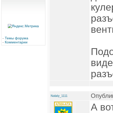
куле
разъ
вент
-
Темы форума
-
Комментарии
Подо
виде
раз
Опублик
Nataly_1111
А во