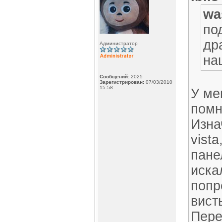
wa
по
др
Администратор
на
Сообщений:
2025
Зарегистрирован:
07/03/2010
15:58
У ме
помн
Изна
vista
пане
иска
попр
вист
Пере