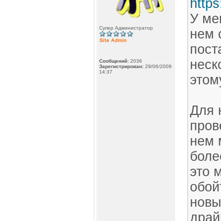
https
У ме
Супер Администратор
нем 
пост
неск
Сообщений:
2036
Зарегистрирован:
29/06/2009
14:37
этом
Для 
пров
нем 
боле
это 
обой
новы
драй