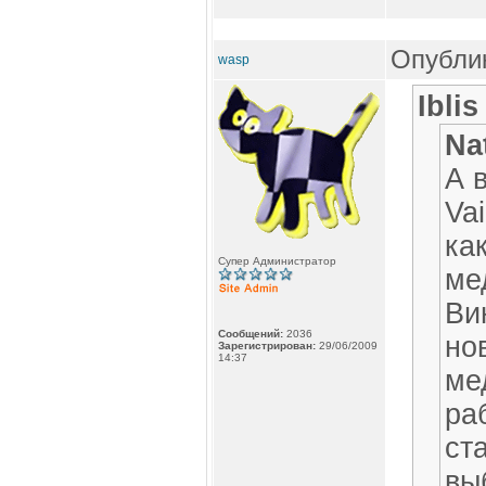
Опублик
wasp
Ibli
Na
А 
Va
ка
Супер Администратор
ме
Ви
Сообщений:
2036
но
Зарегистрирован:
29/06/2009
14:37
ме
ра
ст
вы