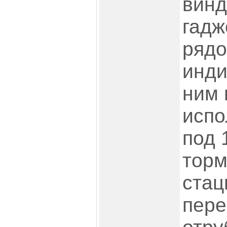
винд
гадж
рядо
инди
ним 
испо
под 
торм
стац
пере