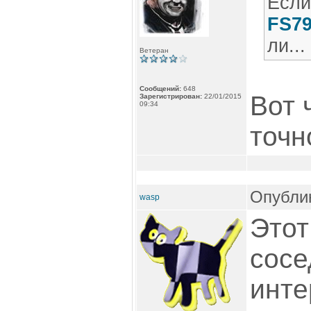
Если
FS7
ли...
Ветеран
Сообщений:
648
Вот 
Зарегистрирован:
22/01/2015
09:34
точн
Опублик
wasp
Этот
сосе
инте