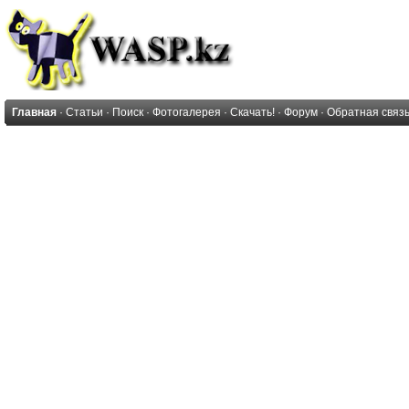
Главная
·
Статьи
·
Поиск
·
Фотогалерея
·
Скачать!
·
Форум
·
Обратная связ