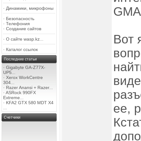
GMA 
·
Динамики, микрофоны
·
Безопасность
·
Телефония
·
Создание сайтов
Вот 
·
О сайте wasp.kz...
вопр
·
Каталог ссылок
Последние статьи
найт
·
Gigabyte GA-Z77X-
UP5...
виде
·
Xerox WorkCentre
304...
·
Razer Anansi + Razer...
разъ
·
ASRock 990FX
Extreme...
·
KFA2 GTX 580 MDT X4
ее, 
...
Счетчики
Кста
допо