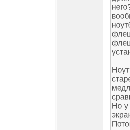
него
вооб
ноут
флеш
флеш
уста
Ноут
стар
медл
срав
Но у
экра
Пото