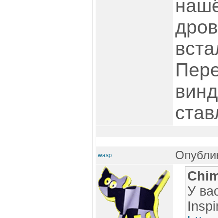
нашё
дров
вста
Пере
винд
став
Опублик
wasp
Chim
У ва
Inspi