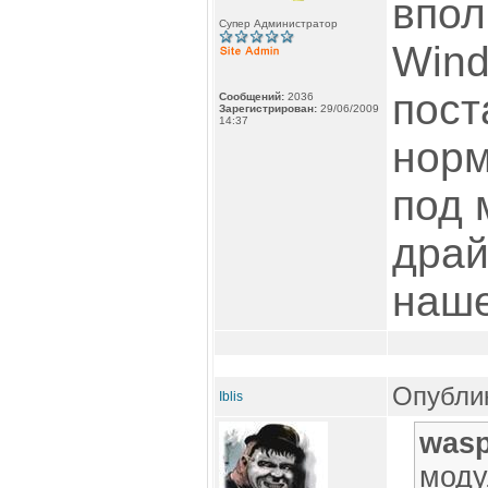
впол
Супер Администратор
Wind
пост
Сообщений:
2036
Зарегистрирован:
29/06/2009
14:37
норм
под 
драй
наше
Опублик
Iblis
wasp
моду