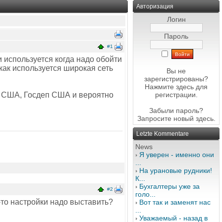
Авторизация
Логин
Пароль
#1
и используется когда надо обойти
как используется широкая сеть
Вы не
зарегистрированы?
Нажмите здесь
для
ы США, Госдеп США и вероятно
регистрации.
Забыли пароль?
Запросите новый
здесь
.
Letzte Kommentare
News
Я уверен - именно они
...
На урановые рудники!
К...
Бухгалтеры уже за
#2
голо...
-то настройки надо выставить?
Вот так и заменят нас
...
Уважаемый - назад в