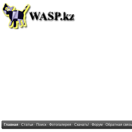
Главная
·
Статьи
·
Поиск
·
Фотогалерея
·
Скачать!
·
Форум
·
Обратная связ