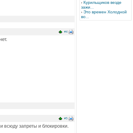
Курильщиков везде
зажи...
Это времен Холодной
во...
#4
нет.
#5
е и всюду запреты и блокировки.