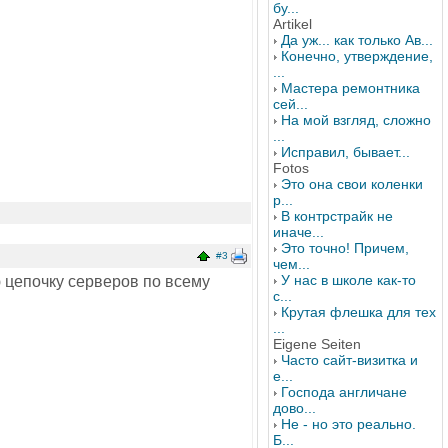
бу...
Artikel
Да уж... как только Ав...
Конечно, утверждение,
...
Мастера ремонтника
сей...
На мой взгляд, сложно
...
Исправил, бывает...
Fotos
Это она свои коленки
р...
В контрстрайк не
иначе...
Это точно! Причем,
#3
чем...
У нас в школе как-то
ю цепочку серверов по всему
с...
Крутая флешка для тех
...
Eigene Seiten
Часто сайт-визитка и
е...
Господа англичане
дово...
Не - но это реально.
Б...