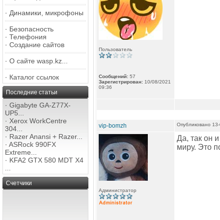
·
Динамики, микрофоны
·
Безопасность
·
Телефония
·
Создание сайтов
Пользователь
·
О сайте wasp.kz...
·
Каталог ссылок
Сообщений:
57
Зарегистрирован:
10/08/2021
09:36
Последние статьи
·
Gigabyte GA-Z77X-
UP5...
·
Xerox WorkCentre
Опубликовано 13-
vip-bomzh
304...
·
Razer Anansi + Razer...
Да, так он 
·
ASRock 990FX
миру. Это 
Extreme...
·
KFA2 GTX 580 MDT X4
...
Счетчики
Администратор