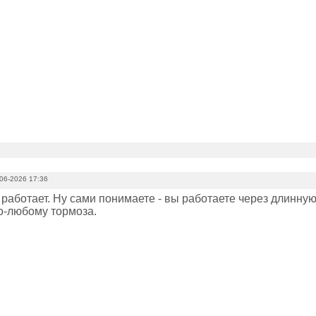
06-2026 17:36
и работает. Ну сами понимаете - вы работаете через длинну
по-любому тормоза.