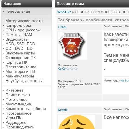
Навигация
Просмотр темы
·
Генеральная
WASP.kz
» ОС и ПРОГРАММНОЕ ОБЕСПЕЧ
Tor браузер - особенности, хитрос
·
Материнские платы
·
Контроллеры
Опубликовано 20-
Cifral
·
CPU - процессоры
Как известн
·
Память - RAM
·
Видеокарты
блокировки
·
HDD, SSD, FDD
промежуточ
·
CD - DVD - BD
·
Звуковые карты
Тем не мен
·
Охлаждение ПК
спецслужбы
·
Корпуса ПК
Пользователь
·
Электропитание
*
·
Мониторы и ТВ
·
Манипуляторы
·
Ноутбуки, десктопы
Изменил(а)
vip-b
Сообщений:
139
Зарегистрирован:
10/07/2015
07:35
·
Интернет
·
Принт и скан
·
Фото-видео
·
Мультимедиа
·
Компьютеры - общая
Опубликовано 13-
Kovrik
·
Программное
Все неплохо
·
Игры ПК
·
Радиодело
·
Производители