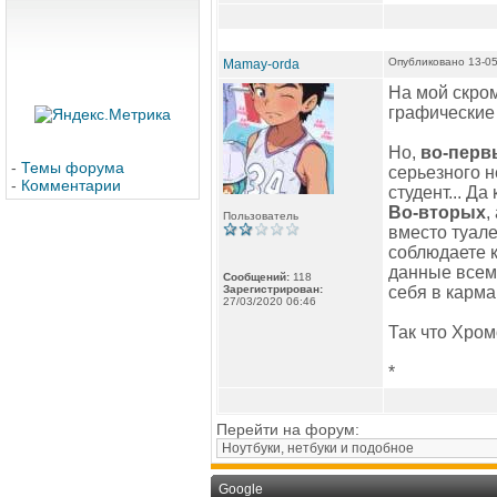
Опубликовано 13-05
Mamay-orda
На мой скром
графические 
Но,
во-перв
-
Темы форума
серьезного 
-
Комментарии
студент... Д
Во-вторых
,
Пользователь
вместо туале
соблюдаете 
данные всем 
Сообщений:
118
Зарегистрирован:
себя в карма
27/03/2020 06:46
Так что Хром
*
Перейти на форум:
Google