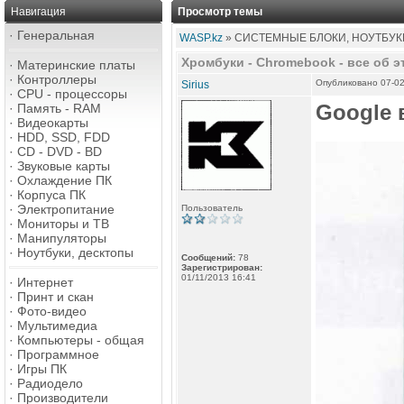
Навигация
Просмотр темы
·
Генеральная
WASP.kz
» СИСТЕМНЫЕ БЛОКИ, НОУТБУКИ
Хромбуки - Chromebook - все об эт
·
Материнские платы
·
Контроллеры
Опубликовано 07-02
Sirius
·
CPU - процессоры
Google 
·
Память - RAM
·
Видеокарты
·
HDD, SSD, FDD
·
CD - DVD - BD
·
Звуковые карты
·
Охлаждение ПК
·
Корпуса ПК
·
Электропитание
Пользователь
·
Мониторы и ТВ
·
Манипуляторы
·
Ноутбуки, десктопы
Сообщений:
78
Зарегистрирован:
01/11/2013 16:41
·
Интернет
·
Принт и скан
·
Фото-видео
·
Мультимедиа
·
Компьютеры - общая
·
Программное
·
Игры ПК
·
Радиодело
·
Производители