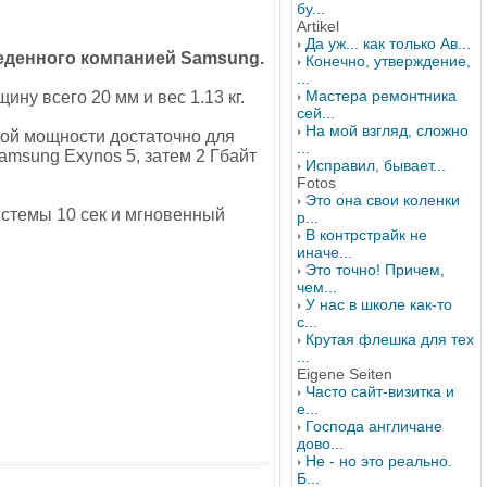
бу...
Artikel
Да уж... как только Ав...
еденного компанией Samsung.
Конечно, утверждение,
...
Мастера ремонтника
ну всего 20 мм и вес 1.13 кг.
сей...
На мой взгляд, сложно
ной мощности достаточно для
...
msung Exynos 5, затем 2 Гбайт
Исправил, бывает...
Fotos
Это она свои коленки
истемы 10 сек и мгновенный
р...
В контрстрайк не
иначе...
Это точно! Причем,
чем...
У нас в школе как-то
с...
Крутая флешка для тех
...
Eigene Seiten
Часто сайт-визитка и
е...
Господа англичане
дово...
Не - но это реально.
Б...