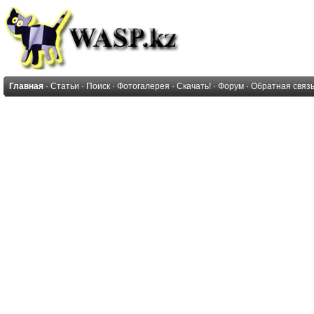
Главная
·
Статьи
·
Поиск
·
Фотогалерея
·
Скачать!
·
Форум
·
Обратная связ