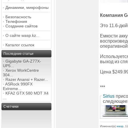
·
Динамики, микрофоны
Компания G
·
Безопасность
·
Телефония
Это 11.6-дюй
·
Создание сайтов
·
О сайте wasp.kz...
Емкости акку
воспроизвед
·
Каталог ссылок
оперативной 
Последние статьи
Используетс
·
Gigabyte GA-Z77X-
выход из сп
UP5...
·
Xerox WorkCentre
Цена $249.9
304...
·
Razer Anansi + Razer...
·
ASRock 990FX
***
Extreme...
·
KFA2 GTX 580 MDT X4
Sirius
присо
...
следующее:
Счетчики
Изменил(а)
wasp
, 1