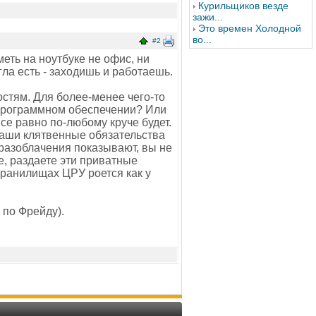
Курильщиков везде
зажи...
Это времен Холодной
во...
#2
меть на ноутбуке не офис, ни
гла есть - заходишь и работаешь.
остям. Для более-менее чего-то
 программном обеспечении? Или
все равно по-любому круче будет.
ваши клятвенные обязательства
 разоблачения показывают, вы не
, раздаете эти приватные
хранилищах ЦРУ роется как у
 по Фрейду).