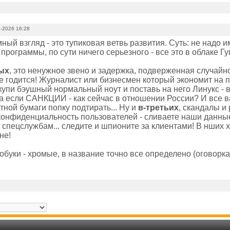
-2026 16:28
ный взгляд - это тупиковая ветвь развития. Суть: не надо и
программы, по сути ничего серьезного - все это в облаке Гу
ых
, это ненужное звено и задержка, подверженная случайн
не годится! Журналист или бизнесмен который экономит на
а купи бэушный нормальный ноут и поставь на него Линукс - 
 а если САНКЦИИ - как сейчас в отношении России? И все 
тной бумаги попку подтирать... Ну и
в-третьих
, скандалы и
конфиденциальность пользователей - сливаете наши данные
спецслужбам... следите и шпионите за клиентами! В нших 
не!
обуки - хромые, в название точно все определено (оговорка