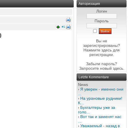
Авторизация
Логин
Пароль
#1
0
Вы не
зарегистрированы?
Нажмите здесь
для
регистрации.
Забыли пароль?
Запросите новый
здесь
.
Letzte Kommentare
News
Я уверен - именно они
...
На урановые рудники!
К...
Бухгалтеры уже за
голо...
Вот так и заменят нас
...
Уважаемый - назад в