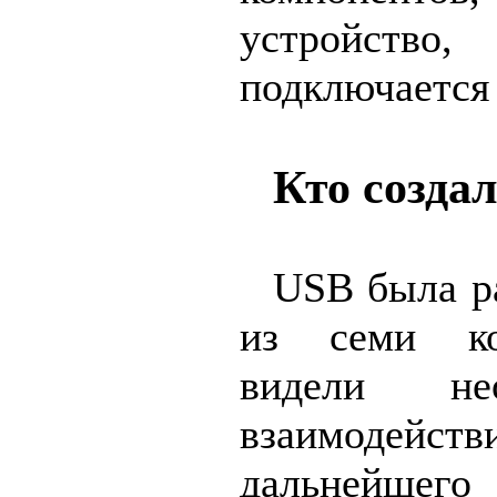
устройство
подключается 
Кто созда
USB была р
из семи ко
видели не
взаимодейств
дальнейшего