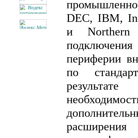
промышленн
DEC, IBM, Int
и Northern
подключени
периферии в
по стандарт
результа
необходимо
дополнитель
расши