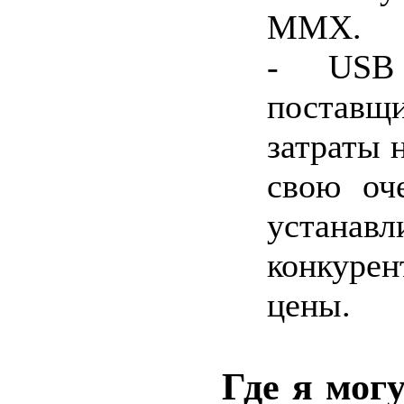
MMX.
- USB
поставщ
затраты н
свою оч
устанавл
конкурен
цены.
Где я мог