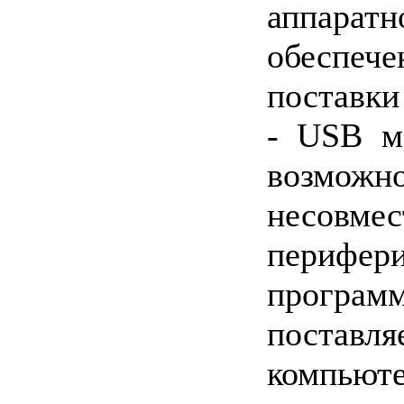
аппарат
обеспече
поставки
- USB м
возможн
несовмес
пери
программ
пост
компью