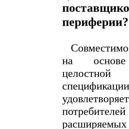
поставщи
периферии?
Совместимо
на основе 
целостно
специфик
удовлетворя
потребит
расширяемых