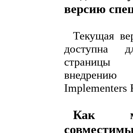
версию спе
Текущая ве
доступна д
страницы 
внедрени
Implementers 
Как м
совместим