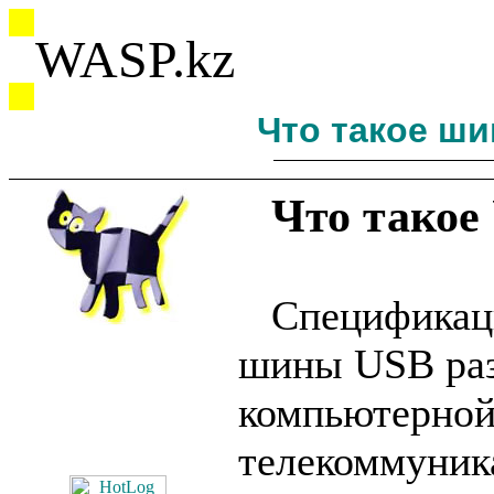
WASP.kz
Что такое ши
Что такое
Специфика
шины USB раз
компь
телекоммуник