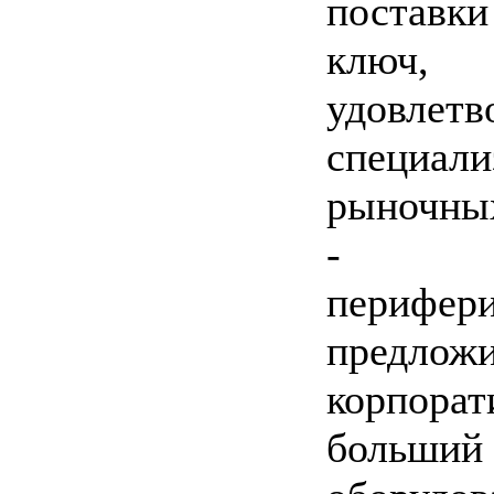
поставки
ключ
удовлетв
специали
рыночны
- USB
пери
предло
корпорат
боль