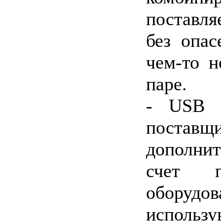
поставл
без опас
чем-то н
паре.
- USB м
постав
дополнит
счет п
оборудо
использ