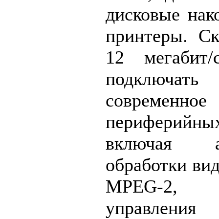
дисковые нак
принтеры. Ск
12 мегабит/
подключать
современ
периферий
включая а
обработки ви
MPEG-2, 
управлени