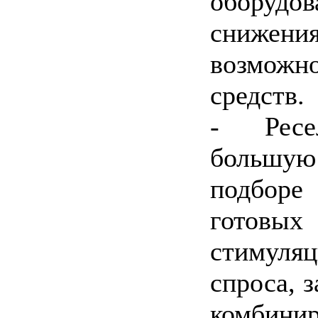
оборудо
снижени
возможн
средств.
- Ресе
больш
подбор
готовы
стимуляц
спроса, 
комбинир