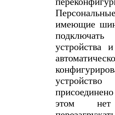
переконфигур
Персональн
имеющие шин
подключат
устройства 
автоматическ
конфигуриро
устройство 
присоединен
этом нет 
перезагружа