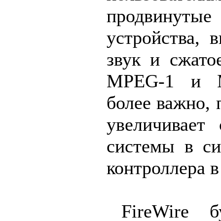
продвину
устройства, 
звук и сжато
MPEG-1 и M
более важно,
увеличивает 
системы в си
контроллера в
FireWire 