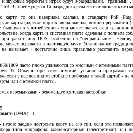
 и звуковые эффекты в играх будут 8-разрядными, "грязными", 
SB 16, преимуществ 16-разрядного режима использовать не смо
 карту, то она наверняка сделана в стандарте PnP (Plug 
рсов карты (адресов портов ввода-вывода, линий прерываний (I
, бывшую в употреблении - она может оказаться и традицио
ольствие, когда карта и системная плата сделаны с полным со
 при работе под DOS, особенно на "неправильном" железе,
вие может перерасти в настоящую муку. Установка же традици
не вызывает - достаточно лишь правильно расставить пер
868/1869 часто плохо уживаются со многими системными плата
dows 95. Обычно при этом помогает установка программы 
ако если у вас возникнут стойкие проблемы с такой картой - не л
арты или системной платы.
аемая перемычками - рекомендуется такая настройка:
 5
памяти (DMA) - 1
- нужно заодно настроить карту на его тип, если это позволяе
ыбора типа микрофона: конденсаторный (электретный) или д