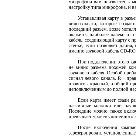
микрофона вам неизвестен - мо
настройку типа микрофона, и в
Устанавливая карту в разъе
видеозахвата, которые создаю
последний разъем, возле металл
окажется наиболее далеко от 
кабель, соединяющий карту с п
стенке, если позволяет длина
именно звуковой кабель CD-R
При подключении этого кабе
не видно разъема похожей кон
звукового кабеля. Особой пробл
сигнал левого канала, R - пра
правого - красный, а общий про
неподключенным до полной нас
Если карта имеет сзади р
пассивные колонки или наушн
Последние можно также включ
превышает уровень линейного в
После включения компью
зарезервировать установленные