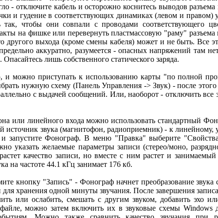
огло - отключите кабель и осторожно коснитесь выводов разъема
чки и гудение в соответствующих динамиках (левом и правом) 
 так, чтобы они совпали с проводами соответствующего цв
такты на фишке или перевернуть пластмассовую "раму" разъема н
то другого выхода (кроме смены кабеля) может и не быть. Все э
редельно аккуратно, разумеется - опасных напряжений там не
 Опасайтесь лишь собственного статического заряда.
до, и можно приступать к использованию карты "по полной пр
ыбрать нужную схему (Панель Управления -> Звук) - после этог
раллельно с выдачей сообщений. Или, наоборот - отключить все 
фона или линейного входа можно использовать стандартный Фо
 источник звука (магнитофон, радиоприемник) - к линейному, 
 и запустите Фонограф. В меню "Правка" выберите "Свойства"
жно указать желаемые параметры записи (стерео/моно, разрядно
растет качество записи, но вместе с ним растет и занимаемый
ка на частоте 44.1 кГц занимает 176 кб.
ите кнопку "Запись" - Фонограф начнет преобразование звука с
 для хранения одной минуты звучания. После завершения запис
лить или ослабить, смешать с другим звуком, добавить эхо ил
 файле, можно затем включить их в звуковые схемы Windows 
бытиям. Можно также сравнить качество звучания при р