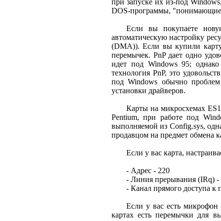
при запуске их из-под Windows,
DOS-программы, "понимающие" 
Если вы покупаете новую
автоматическую настройку ресу
(DMA)). Если вы купили карту
перемычек. PnP дает одно удов
идет под Windows 95; однако
технология PnP, это удовольст
под Windows обычно проблем 
установки драйверов.
Карты на микросхемах ES1
Pentium, при работе под Win
выполняемой из Config.sys, одн
продавцом на предмет обмена к
Если у вас карта, настраив
- Адрес - 220
- Линия прерывания (IRq) -
- Канал прямого доступа к 
Если у вас есть микрофон 
картах есть перемычки для в