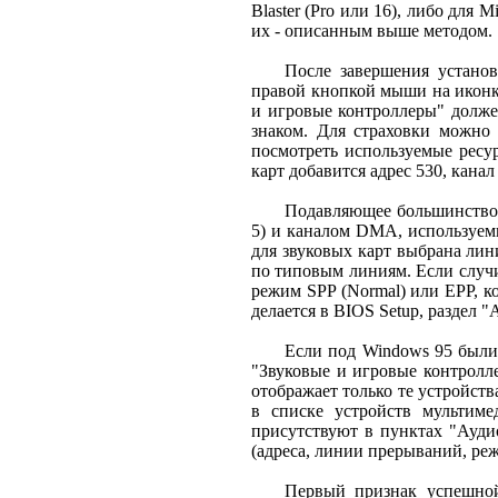
Blaster (Pro или 16), либо для 
их - описанным выше методом.
После завершения установ
правой кнопкой мыши на иконке
и игровые контроллеры" долже
знаком. Для страховки можно
посмотреть используемые ресу
карт добавится адрес 530, кан
Подавляющее большинство 
5) и каналом DMA, используем
для звуковых карт выбрана лини
по типовым линиям. Если случи
режим SPP (Normal) или EPP, к
делается в BIOS Setup, раздел "A
Если под Windows 95 были 
"Звуковые и игровые контролле
отображает только те устройст
в списке устройств мультим
присутствуют в пунктах "Ауди
(адреса, линии прерываний, реж
Первый признак успешной