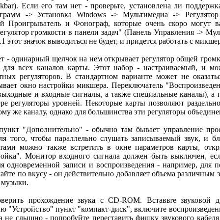
skbar). Если его там нет - проверьте, установлена ли поддерж
грамм -> Установка Windows -> Мультимедиа -> Регулятор 
й Проигрыватель и Фонограф, которые очень скоро могут ва
Регулятор громкости в панели задач" (Панель Управления -> Мул
1 этот значок выводиться не будет, и придется работать с микше
ет - одинарный щелчок на нем открывает регулятор общей громк
й для всех каналов карты. Этот набор - настраиваемый, и м
тных регуляторов. В стандартном варианте может не оказат
ывает окно настройки микшера. Переключатель "Воспроизведени
(выходные и входные сигналы, а также специальные каналы), а 
ре регуляторы уровней. Некоторые карты позволяют раздельно
ому же каналу, однако для большинства эти регуляторы объедин
пункт "Дополнительно" - обычно там бывает управление про
 для того, чтобы параллельно слушать записываемый звук, и 
ами можно также встретить в окне параметров карты, отк
тройка". Монитор входного сигнала должен быть выключен, есл
я одновременной записи и воспроизведения - например, для пе
йте по вкусу - он действительно добавляет объема различным 
 музыки.
оверить прохождение звука с CD-ROM. Вставьте звуковой д
ю "Устройство" пункт "компакт-диск", включите воспроизведение
а не слышно - попробуйте переставить фишку звукового кабеля