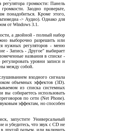
ка регулятора громкости: Панель
громкости. Заодно проверьте,
м понадобиться. Кроме этого,
ьтимедиа -> Аудио). Однако для
ром от Windows 3.1.
ости, а двойной - полный набор
ожно выборочно разрешить или
ься нужных регуляторов - меню
е - Запись - Другое" выбирает
помеченные названия в списке -
 регулировать уровни записи и
ены между собой.
слушиванием входного сигнала
блоком объемных эффектов (3D).
рываемом из списка системных
и вы собираетесь использовать
реговоров по сети (Net Phone).
звуковым эффектам, но способен
иск, запустите Универсальный
 и убедитесь, что звук с CD не
 в другой разъем, или включить