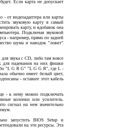
будет. Если карта не допускает
но - от видеоадаптера или карты
естить звуковую карту в самый
анировать карту, и вдобавок она
омпьютера. Подключая звуковой
са - например, прямо по задней
чество шума и наводок "ловит"
 для звука с CD, либо там вовсе
их для надевания на них фишки
бо "L G R G" "L G G R", где L -
анала обычно имеет белый цвет,
одписаны - оставьте этот кабель
оде - к нему можно подключать
ивные колонки или усилитель.
то сигнал на нем значительно
имум.
льно запустить BIOS Setup и
етендовали на эти ресурсы. Эта