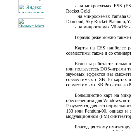
- на микросхемах ESS (ES
Rocket Gold
- на микросхемах Yamaha 
Diamond, Sky Rocket Platinum,
- на микросхемах Vibra16c 
Гораздо реже можно также 
Карты на ESS наиболее ра
совместимы также и со стандарт
Если вы работаете только 
или пользуетесь DOS-играми т
звуковых эффектов вы сможете
совместимых с SB 16 картах и
совместимых с SB Pro - только 
Большинство карт на микр
обеспечением для Windows, кот
Разумеется, для его нормальног
133 или Pentium-90, однако и
модуляционном (FM) синтезатор
Благодаря этому имитатору