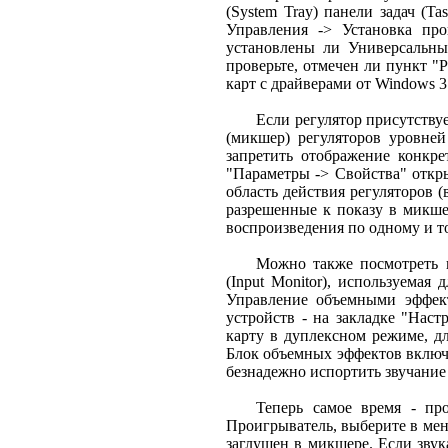
(System Tray) панели задач (Ta
Управления -> Установка про
установлены ли Универсальны
проверьте, отмечен ли пункт "
карт с драйверами от Windows 3.
Если регулятор присутству
(микшер) регуляторов уровне
запретить отображение конкре
"Параметры -> Свойства" откр
область действия регуляторов 
разрешенные к показу в микше
воспроизведения по одному и т
Можно также посмотреть 
(Input Monitor), используемая
Управление объемными эффект
устройств - на закладке "Нас
карту в дуплексном режиме, дл
Блок объемных эффектов включа
безнадежно испортить звучание
Теперь самое время - пр
Проигрыватель, выберите в мен
заглушен в микшере. Если звук