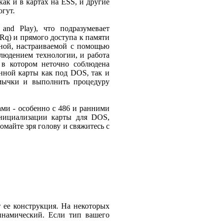
как и в картах на ESS, и другие
гут.
and Play), что подразумевает
Rq) и прямого доступа к памяти
нной, настраиваемой с помощью
блюдением технологии, и работа
 в котором неточно соблюдена
онной карты как под DOS, так и
емычки и выполнить процедуру
ми - особенно с 486 и ранними
инициализации карты для DOS,
омайте зря голову и свяжитесь с
т ее конструкция. На некоторых
инамический. Если тип вашего