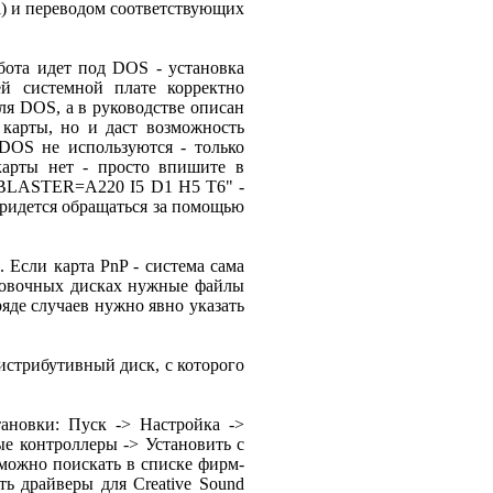
al) и переводом соответствующих
абота идет под DOS - установка
й системной плате корректно
ля DOS, а в руководстве описан
 карты, но и даст возможность
 DOS не используются - только
карты нет - просто впишите в
T BLASTER=A220 I5 D1 H5 T6" -
 придется обращаться за помощью
 Если карта PnP - система сама
ановочных дисках нужные файлы
ряде случаев нужно явно указать
истрибутивный диск, с которого
тановки: Пуск -> Настройка ->
ые контроллеры -> Установить с
 можно поискать в списке фирм-
ь драйверы для Creative Sound