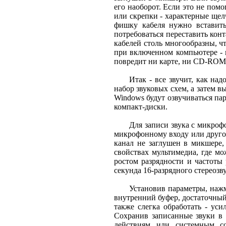
его наоборот. Если это не пом
или скрепки - характерные щел
фишку кабеля нужно вставить
потребоваться переставить кон
кабелей столь многообразны, ч
при включенном компьютере - п
повредит ни карте, ни CD-ROM.
Итак - все звучит, как на
набор звуковых схем, а затем в
Windows будут озвучиваться па
компакт-диски.
Для записи звука с микро
микрофонному входу или другой
канал не заглушен в микшере,
свойствах мультимедиа, где мо
ростом разрядности и частоты 
секунда 16-разрядного стереозву
Установив параметры, нажм
внутренний буфер, достаточный
также слегка обработать - уси
Сохранив записанные звуки в
действиям или системным со