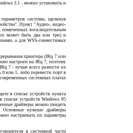
Windows 3.1 - можно установить и
е параметров системы, щелкнув
ойства". Пункт "Аудио-, видео-
к, помеченных восклицательным
их может быть два или три) и
ртными, а для WSS-совместимых
рерывания принтера (IRq 7 или
ию настроен на IRq 7, поэтому
IRq 7 - лучше всего разнести их
0 или 1, либо перевести порт в
в современных системных платах
дите в списке устройств пункта
 в списке устройств Windows 95
вленные драйверы можно увидеть
о. Основные нужные драйверы
ожно настраивать их параметры
говорителя в системной части