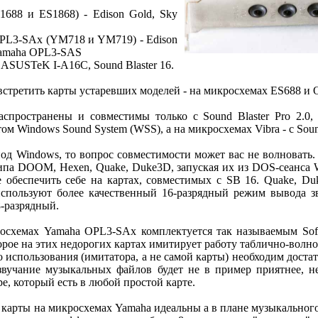
1688 и ES1868) - Edison Gold, Sky
OPL3-SAx (YM718 и YM719) - Edison
 Yamaha OPL3-SAS
- ASUSTeK I-A16C, Sound Blaster 16.
встретить карты устаревших моделей - на микросхемах ES688 и O
спространены и совместимы только с Sound Blaster Pro 2.0
ом Windows Sound System (WSS), а на микросхемах Vibra - с Sound
под Windows, то вопрос совместимости может вас не волновать
ипа DOOM, Hexen, Quake, Duke3D, запуская их из DOS-сеанса W
 обеспечить себе на картах, совместимых с SB 16. Quake, D
спользуют более качественный 16-разрядный режим вывода зву
8-разрядный.
осхемах Yamaha OPL3-SAx комплектуется так называемым Sof
орое на этих недорогих картах имитирует работу таблично-волно
о использования (имитатора, а не самой карты) необходим дост
 звучание музыкальных файлов будет не в пример приятнее, н
е, который есть в любой простой карте.
 карты на микросхемах Yamaha идеальны а в плане музыкального