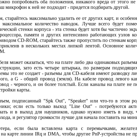
жно попробовать оба положения, никакого вреда от этого не 
аш микрофон к ней не подходит - придется подбирать другой.
м, старайтесь максимально удалить ее от других карт, и особен
т максимальное количество наводок. Лучше всего будет пом
ической стенки корпуса - эта стенка будет хотя бы частично экр
процессора, памяти и других интенсивно работающих узлов к
риводом CD-ROM, старайтесь также пропустить по стенкам корпу
, приклеив в нескольких местах липкой лентой. Основное коли
OM.
ля может оказаться, что на плате либо два одинаковых разъема
струкции, зато есть четыре штырька, по размерам подходящ
емы это не создает - разъемы для CD-кабеля имеют разводку ли
вого, а G - общий провод (земля). На кабеле провод левого к
вод - черного, и он более толстый. Если каналы на плате не п
тройки карты.
азъем, подписанный "Spk Out", "Speaker" или что-то в этом р
ики; если есть только выход "Line Out" - потребуются акт
ать и в выход для наушников, однако нужно иметь в виду, ч
хода, и регулятор громкости лучше для начала поставить на мин
тера, если была вставлена карта с перемычками, желате
 на карте линии IRq и DMA, чтобы другие PnP-устройства не пр