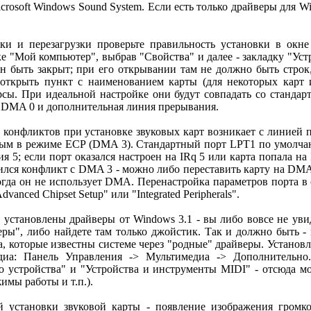
Microsoft Windows Sound System. Если есть только драйверы для 
ки и перезагрузки проверьте правильность установки в окн
 "Мой компьютер", выбрав "Свойства" и далее - закладку "Устр
н быть закрыт; при его открывании там не должно быть стро
 открыть пункт с наименованием карты (для некоторых карт 
рсы. При идеальной настройке они будут совпадать со станда
ал DMA 0 и дополнительная линия прерывания.
конфликтов при установке звуковых карт возникает с линией п
ым в режиме ECP (DMA 3). Стандартный порт LPT1 по умолчан
я 5; если порт оказался настроен на IRq 5 или карта попала на 
лся конфликт с DMA 3 - можно либо переставить карту на DMA 
огда он не использует DMA. Перенастройка параметров порта 
dvanced Chipset Setup" или "Integrated Peripherals".
установлены драйверы от Windows 3.1 - вы либо вовсе не уви
ры", либо найдете там только джойстик. Так и должно быть -
ва, которые известны системе через "родные" драйверы. Устано
едиа: Панель Управления -> Мультимедиа -> Дополнительн
о устройства" и "Устройства и инструменты MIDI" - отсюда м
имы работы и т.п.).
 установки звуковой карты - появление изображения громко