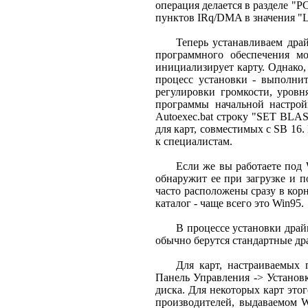
операция делается в разделе "P
пунктов IRq/DMA в значения "L
Теперь устанавливаем драй
программного обеспечения м
инициализирует карту. Однако,
процесс установки - выполнит
регулировки громкости, уровн
программы начальной настрой
Autoexec.bat строку "SET BLA
для карт, совместимых с SB 16.
к специалистам.
Если же вы работаете под 
обнаружит ее при загрузке и 
часто расположены сразу в корн
каталог - чаще всего это Win95.
В процессе установки драй
обычно берутся стандартные др
Для карт, настраиваемых 
Панель Управления -> Установк
диска. Для некоторых карт это
производителей, выдаваемом W