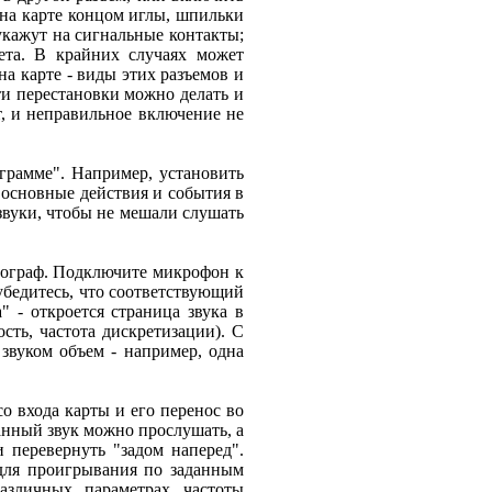
 на карте концом иглы, шпильки
укажут на сигнальные контакты;
ета. В крайних случаях может
а карте - виды этих разъемов и
ти перестановки можно делать и
т, и неправильное включение не
ограмме". Например, установить
о основные действия и события в
звуки, чтобы не мешали слушать
нограф. Подключите микрофон к
убедитесь, что соответствующий
 - откроется страница звука в
сть, частота дискретизации). С
 звуком объем - например, одна
о входа карты и его перенос во
анный звук можно прослушать, а
и перевернуть "задом наперед".
для проигрывания по заданным
азличных параметрах частоты