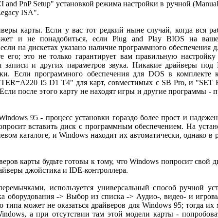
CI and PnP Setup" установкой режима настройки в ручной (Manu
egacy ISA".
веры карты. Если у вас тот редкий ныне случай, когда вся р
ожет и не понадобиться, если Plug and Play BIOS на ваше
 если на дискетах указано наличие программного обеспечения д
е его; это не только гарантирует вам правильную настройку
я записи и других параметров звука. Никакие драйверы под
ки. Если программного обеспечения для DOS в комплекте 
STER=A220 I5 D1 T4" для карт, совместимых с SB Pro, и "SE
 Если после этого карту не находят игры и другие программы -
Windows 95 - процесс установки гораздо более прост и надежен.
попросит вставить диск с программным обеспечением. На уст
евом каталоге, и Windows находит их автоматически, однако в 
веров карты будьте готовы к тому, что Windows попросит свой д
айверы джойстика и IDE-контроллера.
перемычками, используется универсальный способ ручной ус
а оборудования -> Выбор из списка -> Аудио-, видео- и игров
го типа может не оказаться драйверов для Windows 95; тогда их
indows, а при отсутствии там этой модели карты - попробоват