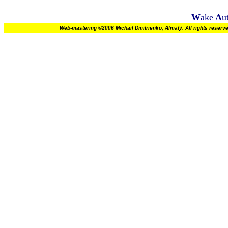
W
ake
A
u
Web-mastering ©2006 Michail Dmitrienko, Almaty. All rights re