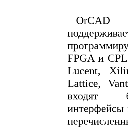
OrCA
поддержив
программиру
FPGA и CPL
Lucent, Xili
Lattice, Van
входят 
интерфейсы 
перечислен