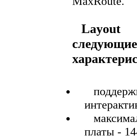
MaxRoute.
Layout
следующи
характери
поддерж
интеракти
максим
платы - 1