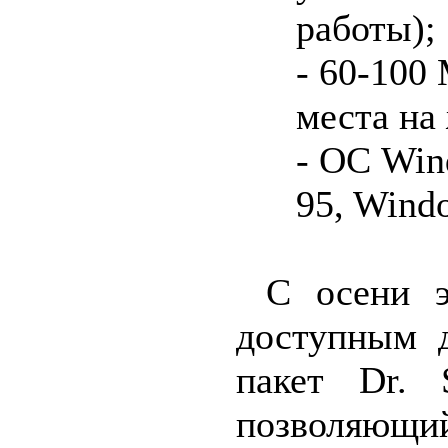
работы);
- 60-100
места на
- ОС Win
95, Windo
С осени э
доступным д
пакет Dr. 
позволяю