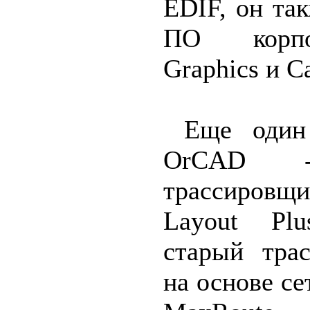
EDIF, он так
ПО корпо
Graphics и C
Еще один
OrCAD -
трассировщ
Layout Pl
старый тра
на основе се