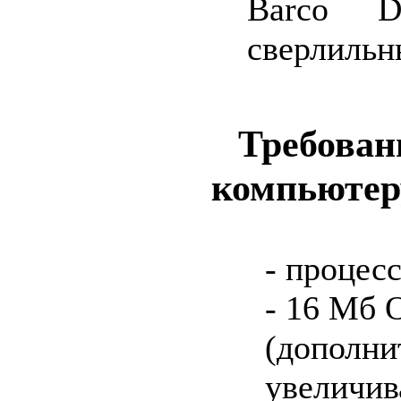
Barco 
сверлильн
Треб
компьютер
- процес
- 16 Мб 
(дополни
увеличив