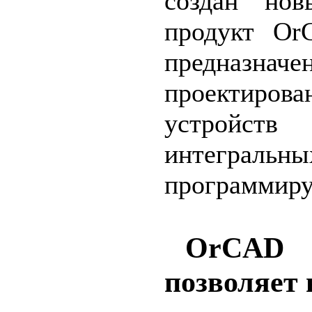
создан нов
продукт Or
предназ
проектиро
устройс
интеграль
программиру
OrCAD 
позволяет