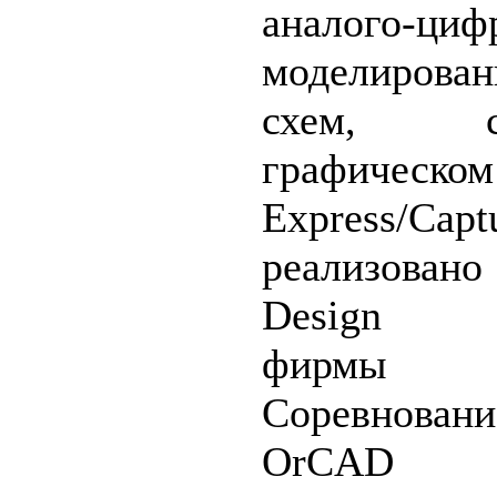
аналого-циф
моделирова
схем, с
графическом
Express/
реализовано
Design Ce
фирмы 
Соревнован
OrCAD 