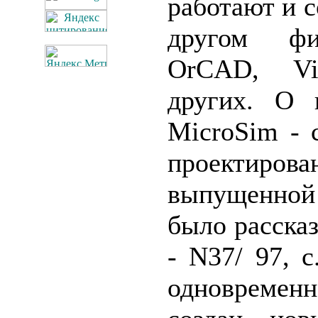
работают и с
другом фи
OrCAD, Vi
других. О 
MicroSim - 
проектирован
выпущенной
было расска
- N37/ 97, с
одновремен