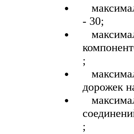
максима
- 30;
макси
компонент
;
макси
дорожек на
макси
соединени
;