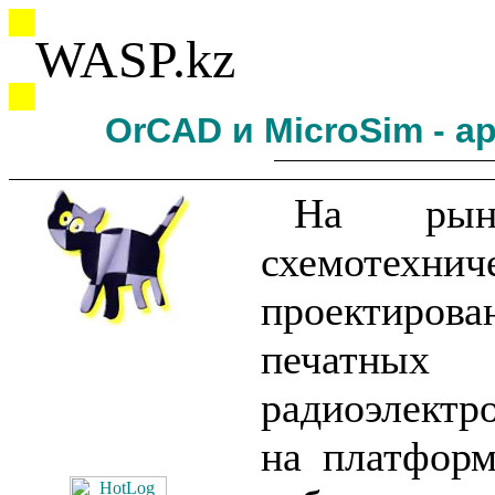
WASP.kz
OrCAD и MicroSim - ар
На ры
схемотехнич
проектирова
печат
радиоэлект
на платфор