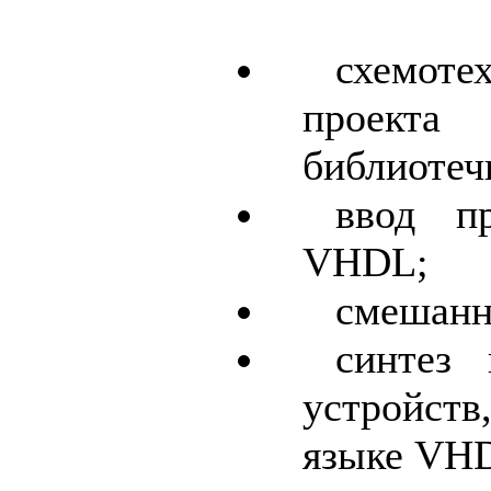
схемот
проект
библиотеч
ввод п
VHDL;
смешанн
синтез 
устройст
языке VH