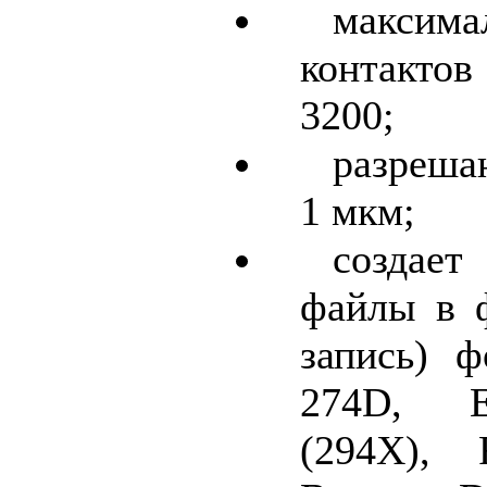
макси
контакто
3200;
разреша
1 мкм;
создае
файлы в ф
запись) ф
274D, E
(294X), 