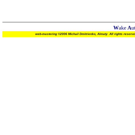
W
ake
A
u
web-mastering ©2006 Michail Dmitrienko, Almaty. All rights re