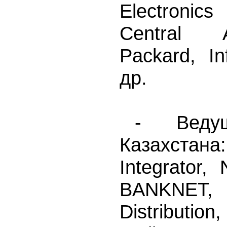
Electroni
Central A
Packard, In
др.
- Веду
Казахстан
Integrator
BANKNE
Distribu