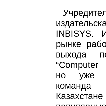
Учредит
издатель
INBISYS. И
рынке рабо
выхода п
“Computer 
но уже 
команд
Казахс