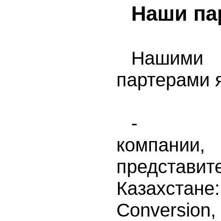
Наши па
Нашими
партерами 
- Меж
компани
предста
Казахстане
Conver