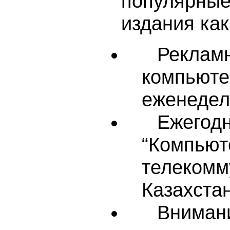
популярны
издания как
Реклам
компьют
еженедел
Ежего
“Ком
телекомм
Казахста
Вним