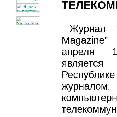
ТЕЛЕКОМ
Журнал 
Magazine
апреля 
являетс
Республи
журналом
компь
телекомму