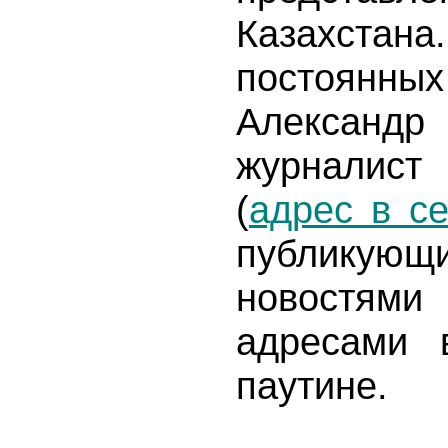
Казахстан
постоян
Алексан
журналист 
(
адрес в се
публикующи
новостя
адресами в
паутине.