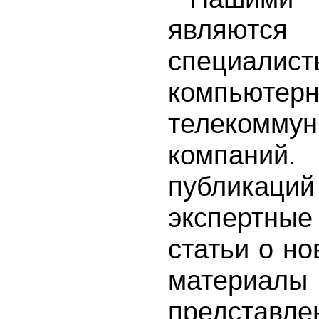
являются
специал
компь
телекоммун
компани
публикаци
экспертные
статьи о но
материалы
представл