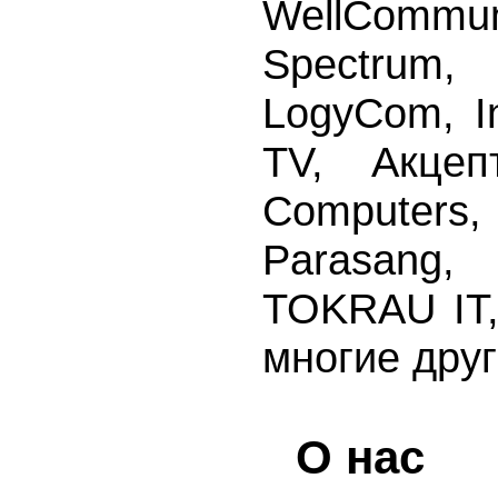
WellCommuni
Spectru
LogyCom, I
TV, Акцепт
Compute
Parasang
TOKRAU IT,
многие друг
О нас